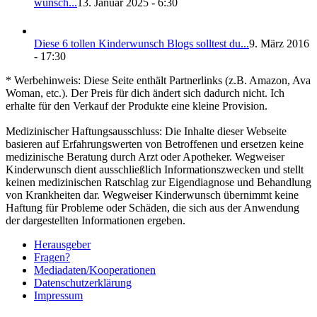
wunsch...
13. Januar 2025 - 6:30
Die­se 6 tol­len Kin­der­wunsch Blogs soll­test du...
9. März 2016
- 17:30
* Werbehinweis: Diese Seite enthält Partnerlinks (z.B. Amazon, Ava
Woman, etc.). Der Preis für dich ändert sich dadurch nicht. Ich
erhalte für den Verkauf der Produkte eine kleine Provision.
Medizinischer Haftungsausschluss: Die Inhalte dieser Webseite
basieren auf Erfahrungswerten von Betroffenen und ersetzen keine
medizinische Beratung durch Arzt oder Apotheker. Wegweiser
Kinderwunsch dient ausschließlich Informationszwecken und stellt
keinen medizinischen Ratschlag zur Eigendiagnose und Behandlung
von Krankheiten dar. Wegweiser Kinderwunsch übernimmt keine
Haftung für Probleme oder Schäden, die sich aus der Anwendung
der dargestellten Informationen ergeben.
Her­aus­ge­ber
Fra­gen?
Mediadaten/Kooperationen
Daten­schutz­er­klä­rung
Impres­sum