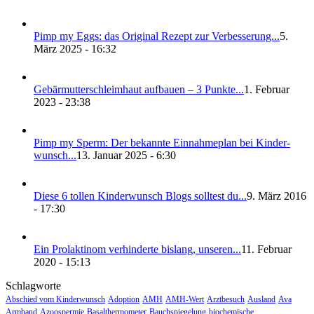
Pimp my Eggs: das Ori­gi­nal Rezept zur Ver­bes­se­rung...
5.
März 2025 - 16:32
Gebär­mut­ter­schleim­haut auf­bau­en – 3 Punk­te...
1. Februar
2023 - 23:38
Pimp my Sperm: Der bekann­te Ein­nah­me­plan bei Kin­der­
wunsch...
13. Januar 2025 - 6:30
Die­se 6 tol­len Kin­der­wunsch Blogs soll­test du...
9. März 2016
- 17:30
Ein Pro­lak­ti­nom ver­hin­der­te bis­lang, unse­ren...
11. Februar
2020 - 15:13
Schlagworte
Abschied vom Kinderwunsch
Adoption
AMH
AMH-Wert
Arztbesuch
Ausland
Ava
Armband
Azoospermie
Basalthermometer
Bauchspiegelung
biochemische