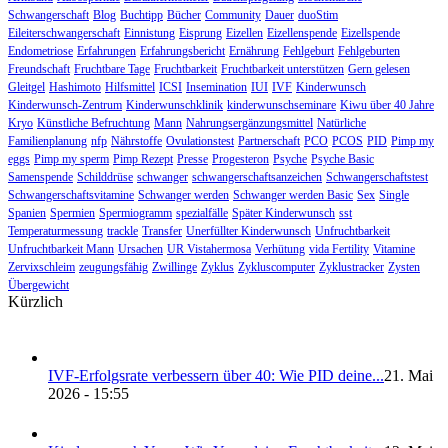
Schwangerschaft
Blog
Buchtipp
Bücher
Community
Dauer
duoStim
Eileiterschwangerschaft
Einnistung
Eisprung
Eizellen
Eizellenspende
Eizellspende
Endometriose
Erfahrungen
Erfahrungsbericht
Ernährung
Fehlgeburt
Fehlgeburten
Freundschaft
Fruchtbare Tage
Fruchtbarkeit
Fruchtbarkeit unterstützen
Gern gelesen
Gleitgel
Hashimoto
Hilfsmittel
ICSI
Insemination
IUI
IVF
Kinderwunsch
Kinderwunsch-Zentrum
Kinderwunschklinik
kinderwunschseminare
Kiwu über 40 Jahre
Kryo
Künstliche Befruchtung
Mann
Nahrungsergänzungsmittel
Natürliche
Familienplanung
nfp
Nährstoffe
Ovulationstest
Partnerschaft
PCO
PCOS
PID
Pimp my
eggs
Pimp my sperm
Pimp Rezept
Presse
Progesteron
Psyche
Psyche Basic
Samenspende
Schilddrüse
schwanger
schwangerschaftsanzeichen
Schwangerschaftstest
Schwangerschaftsvitamine
Schwanger werden
Schwanger werden Basic
Sex
Single
Spanien
Spermien
Spermiogramm
spezialfälle
Später Kinderwunsch
sst
Temperaturmessung
trackle
Transfer
Unerfüllter Kinderwunsch
Unfruchtbarkeit
Unfruchtbarkeit Mann
Ursachen
UR Vistahermosa
Verhütung
vida Fertility
Vitamine
Zervixschleim
zeugungsfähig
Zwillinge
Zyklus
Zykluscomputer
Zyklustracker
Zysten
Übergewicht
Kürzlich
IVF-Erfolgs­ra­te ver­bes­sern über 40: Wie PID dei­ne...
21. Mai
2026 - 15:55