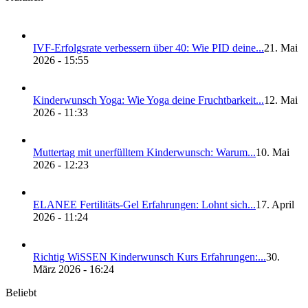
IVF-Erfolgs­ra­te ver­bes­sern über 40: Wie PID dei­ne...
21. Mai
2026 - 15:55
Kin­der­wunsch Yoga: Wie Yoga dei­ne Frucht­bar­keit...
12. Mai
2026 - 11:33
Mut­ter­tag mit uner­füll­tem Kin­der­wunsch: War­um...
10. Mai
2026 - 12:23
ELANEE Fer­ti­li­täts-Gel Erfah­run­gen: Lohnt sich...
17. April
2026 - 11:24
Rich­tig WiS­SEN Kin­der­wunsch Kurs Erfah­run­gen:...
30.
März 2026 - 16:24
Beliebt