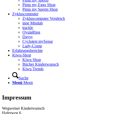
Pimp my Sperm
Pimp my Eggs Shop
Pimp my Sperm Shop
Zyklus­com­pu­ter
Zyklus­com­pu­ter Ver­gleich
inne Mini­lab
track­le
Ovu­la­Ring
Day­sy
Cyclo­test mySen­se
Lady-Comp
Erfah­rungs­be­rich­te
Kiwu-Shop
Kiwu Shop
Bücher Kin­der­wunsch
Kiwu Trends
Suche
Menü
Menü
Impres­sum
Weg­wei­ser Kin­der­wunsch
Hafer­weg 6