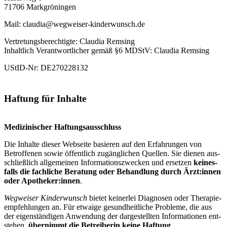
71706 Mark­grö­nin­gen
Mail: claudia@wegweiser-kinderwunsch.de
Ver­tre­tungs­be­rech­tig­te: Clau­dia Rem­sing
Inhalt­lich Ver­ant­wort­li­cher gemäß §6 MDStV: Clau­dia Rem­sing
UStID-Nr: DE270228132
Haf­tung für Inhal­te
Medi­zi­ni­scher Haf­tungs­aus­schluss
Die Inhal­te die­ser Web­sei­te basie­ren auf den Erfah­run­gen von
Betrof­fe­nen sowie öffent­lich zugäng­li­chen Quel­len. Sie die­nen aus­
schließ­lich all­ge­mei­nen Infor­ma­ti­ons­zwe­cken und erset­zen
kei­nes­
falls die fach­li­che Bera­tung oder Behand­lung durch Ärzt:innen
oder Apotheker:innen
.
Weg­wei­ser Kin­der­wunsch
bie­tet kei­ner­lei Dia­gno­sen oder The­ra­pie­
emp­feh­lun­gen an. Für etwa­ige gesund­heit­li­che Pro­ble­me, die aus
der eigen­stän­di­gen Anwen­dung der dar­ge­stell­ten Infor­ma­tio­nen ent­
ste­hen,
über­nimmt die Betrei­be­rin kei­ne Haf­tung
.