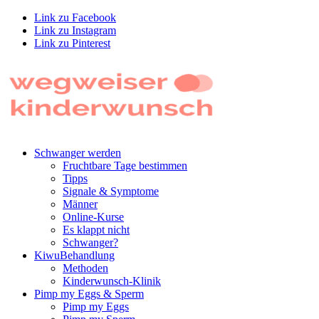
Link zu Facebook
Link zu Instagram
Link zu Pinterest
Schwan­ger wer­den
Frucht­ba­re Tage bestim­men
Tipps
Signa­le & Sym­pto­me
Män­ner
Online-Kur­se
Es klappt nicht
Schwan­ger?
Kiwu­Be­hand­lung
Metho­den
Kin­der­wunsch-Kli­nik
Pimp my Eggs & Sperm
Pimp my Eggs