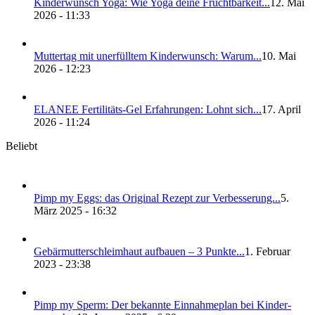
Kin­der­wunsch Yoga: Wie Yoga dei­ne Frucht­bar­keit...
12. Mai
2026 - 11:33
Mut­ter­tag mit uner­füll­tem Kin­der­wunsch: War­um...
10. Mai
2026 - 12:23
ELANEE Fer­ti­li­täts-Gel Erfah­run­gen: Lohnt sich...
17. April
2026 - 11:24
Beliebt
Pimp my Eggs: das Ori­gi­nal Rezept zur Ver­bes­se­rung...
5.
März 2025 - 16:32
Gebär­mut­ter­schleim­haut auf­bau­en – 3 Punk­te...
1. Februar
2023 - 23:38
Pimp my Sperm: Der bekann­te Ein­nah­me­plan bei Kin­der­