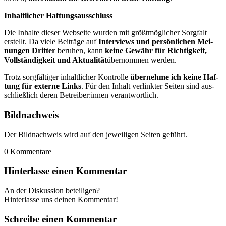
Inhalt­li­cher Haf­tungs­aus­schluss
Die Inhal­te die­ser Web­sei­te wur­den mit größt­mög­li­cher Sorg­falt
erstellt. Da vie­le Bei­trä­ge auf
Inter­views und per­sön­li­chen Mei­
nun­gen Drit­ter
beru­hen, kann
kei­ne Gewähr für Rich­tig­keit,
Voll­stän­dig­keit und Aktua­li­tät
über­nom­men wer­den.
Trotz sorg­fäl­ti­ger inhalt­li­cher Kon­trol­le
über­neh­me ich kei­ne Haf­
tung für exter­ne Links
. Für den Inhalt ver­link­ter Sei­ten sind aus­
schließ­lich deren Betreiber:innen ver­ant­wort­lich.
Bild­nach­weis
Der Bild­nach­weis wird auf den jewei­li­gen Sei­ten geführt.
0
Kommentare
Hinterlasse einen Kommentar
An der Diskussion beteiligen?
Hinterlasse uns deinen Kommentar!
Schreibe einen Kommentar