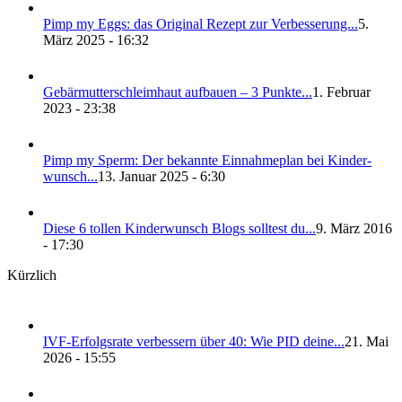
Pimp my Eggs: das Ori­gi­nal Rezept zur Ver­bes­se­rung...
5.
März 2025 - 16:32
Gebär­mut­ter­schleim­haut auf­bau­en – 3 Punk­te...
1. Februar
2023 - 23:38
Pimp my Sperm: Der bekann­te Ein­nah­me­plan bei Kin­der­
wunsch...
13. Januar 2025 - 6:30
Die­se 6 tol­len Kin­der­wunsch Blogs soll­test du...
9. März 2016
- 17:30
Kürzlich
IVF-Erfolgs­ra­te ver­bes­sern über 40: Wie PID dei­ne...
21. Mai
2026 - 15:55