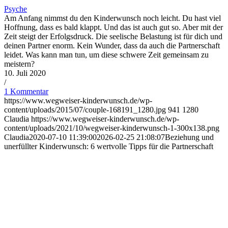
Psyche
Am Anfang nimmst du den Kinderwunsch noch leicht. Du hast viel
Hoffnung, dass es bald klappt. Und das ist auch gut so. Aber mit der
Zeit steigt der Erfolgsdruck. Die seelische Belastung ist für dich und
deinen Partner enorm. Kein Wunder, dass da auch die Partnerschaft
leidet. Was kann man tun, um diese schwere Zeit gemeinsam zu
meistern?
10. Juli 2020
/
1 Kommentar
https://www.wegweiser-kinderwunsch.de/wp-
content/uploads/2015/07/couple-168191_1280.jpg
941
1280
Claudia
https://www.wegweiser-kinderwunsch.de/wp-
content/uploads/2021/10/wegweiser-kinderwunsch-1-300x138.png
Claudia
2020-07-10 11:39:00
2026-02-25 21:08:07
Bezie­hung und
uner­füll­ter Kin­der­wunsch: 6 wert­vol­le Tipps für die Part­ner­schaft