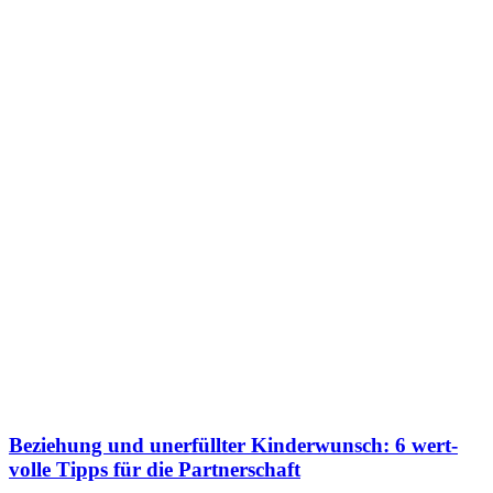
Bezie­hung und uner­füll­ter Kin­der­wunsch: 6 wert­
vol­le Tipps für die Part­ner­schaft