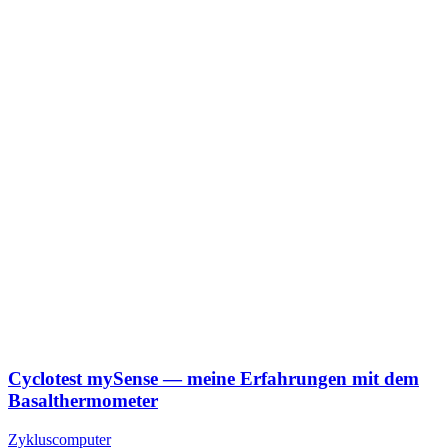
Cyclo­test mySen­se — mei­ne Erfah­run­gen mit dem
Basal­ther­mo­me­ter
Zykluscomputer