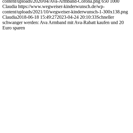
content/uploads/2020/04/Ava-Armband-Corona.png
650
1000
Claudia
https://www.wegweiser-kinderwunsch.de/wp-
content/uploads/2021/10/wegweiser-kinderwunsch-1-300x138.png
Claudia
2018-06-18 15:49:27
2023-04-24 20:10:33
Schnel­ler
schwan­ger wer­den: Ava Arm­band mit Ava-Rabatt kau­fen und 20
Euro spa­ren