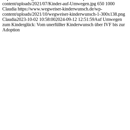
content/uploads/2021/07/Kinder-auf-Umwegen.jpg
650
1000
Claudia
https://www.wegweiser-kinderwunsch.de/wp-
content/uploads/2021/10/wegweiser-kinderwunsch-1-300x138.png
Claudia
2023-10-02 10:58:00
2024-09-12 12:51:59
Auf Umwe­gen
zum Kin­der­glück: Vom uner­füll­ter Kin­der­wunsch über IVF bis zur
Adop­ti­on