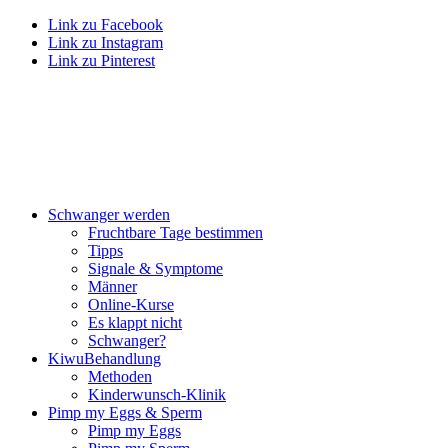
Link zu Facebook
Link zu Instagram
Link zu Pinterest
Schwan­ger wer­den
Frucht­ba­re Tage bestim­men
Tipps
Signa­le & Sym­pto­me
Män­ner
Online-Kur­se
Es klappt nicht
Schwan­ger?
Kiwu­Be­hand­lung
Metho­den
Kin­der­wunsch-Kli­nik
Pimp my Eggs & Sperm
Pimp my Eggs