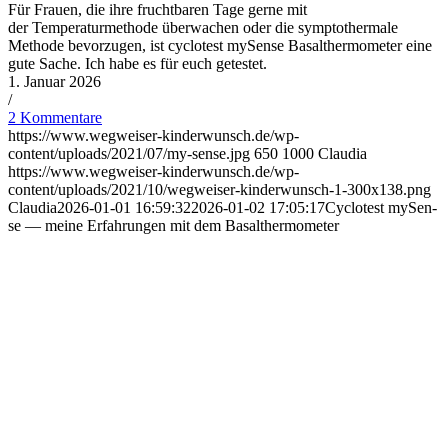
Für Frauen, die ihre fruchtbaren Tage gerne mit
der Temperaturmethode überwachen oder die symptothermale
Methode bevorzugen, ist cyclotest mySense Basalthermometer eine
gute Sache. Ich habe es für euch getestet.
1. Januar 2026
/
2 Kommentare
https://www.wegweiser-kinderwunsch.de/wp-
content/uploads/2021/07/my-sense.jpg
650
1000
Claudia
https://www.wegweiser-kinderwunsch.de/wp-
content/uploads/2021/10/wegweiser-kinderwunsch-1-300x138.png
Claudia
2026-01-01 16:59:32
2026-01-02 17:05:17
Cyclo­test mySen­
se — mei­ne Erfah­run­gen mit dem Basal­ther­mo­me­ter