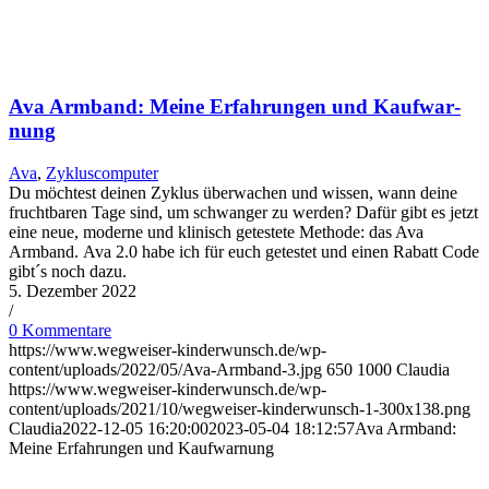
Ava Arm­band: Mei­ne Erfah­run­gen und Kauf­war­
nung
Ava
,
Zykluscomputer
Du möchtest deinen Zyklus überwachen und wissen, wann deine
fruchtbaren Tage sind, um schwanger zu werden? Dafür gibt es jetzt
eine neue, moderne und klinisch getestete Methode: das Ava
Armband. Ava 2.0 habe ich für euch getestet und einen Rabatt Code
gibt´s noch dazu.
5. Dezember 2022
/
0 Kommentare
https://www.wegweiser-kinderwunsch.de/wp-
content/uploads/2022/05/Ava-Armband-3.jpg
650
1000
Claudia
https://www.wegweiser-kinderwunsch.de/wp-
content/uploads/2021/10/wegweiser-kinderwunsch-1-300x138.png
Claudia
2022-12-05 16:20:00
2023-05-04 18:12:57
Ava Arm­band:
Mei­ne Erfah­run­gen und Kauf­war­nung