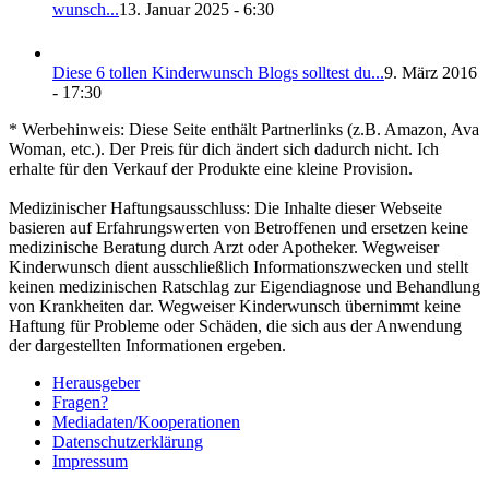
wunsch...
13. Januar 2025 - 6:30
Die­se 6 tol­len Kin­der­wunsch Blogs soll­test du...
9. März 2016
- 17:30
* Werbehinweis: Diese Seite enthält Partnerlinks (z.B. Amazon, Ava
Woman, etc.). Der Preis für dich ändert sich dadurch nicht. Ich
erhalte für den Verkauf der Produkte eine kleine Provision.
Medizinischer Haftungsausschluss: Die Inhalte dieser Webseite
basieren auf Erfahrungswerten von Betroffenen und ersetzen keine
medizinische Beratung durch Arzt oder Apotheker. Wegweiser
Kinderwunsch dient ausschließlich Informationszwecken und stellt
keinen medizinischen Ratschlag zur Eigendiagnose und Behandlung
von Krankheiten dar. Wegweiser Kinderwunsch übernimmt keine
Haftung für Probleme oder Schäden, die sich aus der Anwendung
der dargestellten Informationen ergeben.
Her­aus­ge­ber
Fra­gen?
Mediadaten/Kooperationen
Daten­schutz­er­klä­rung
Impres­sum