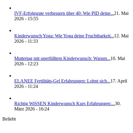
IVF-Erfolgs­ra­te ver­bes­sern über 40: Wie PID dei­ne...
21. Mai
2026 - 15:55
Kin­der­wunsch Yoga: Wie Yoga dei­ne Frucht­bar­keit...
12. Mai
2026 - 11:33
Mut­ter­tag mit uner­füll­tem Kin­der­wunsch: War­um...
10. Mai
2026 - 12:23
ELANEE Fer­ti­li­täts-Gel Erfah­run­gen: Lohnt sich...
17. April
2026 - 11:24
Rich­tig WiS­SEN Kin­der­wunsch Kurs Erfah­run­gen:...
30.
März 2026 - 16:24
Beliebt