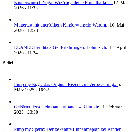
Kin­der­wunsch Yoga: Wie Yoga dei­ne Frucht­bar­keit...
12. Mai
2026 - 11:33
Mut­ter­tag mit uner­füll­tem Kin­der­wunsch: War­um...
10. Mai
2026 - 12:23
ELANEE Fer­ti­li­täts-Gel Erfah­run­gen: Lohnt sich...
17. April
2026 - 11:24
Beliebt
Pimp my Eggs: das Ori­gi­nal Rezept zur Ver­bes­se­rung...
5.
März 2025 - 16:32
Gebär­mut­ter­schleim­haut auf­bau­en – 3 Punk­te...
1. Februar
2023 - 23:38
Pimp my Sperm: Der bekann­te Ein­nah­me­plan bei Kin­der­