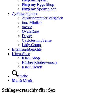
Pimp my Sperm
Pimp my Eggs Shop
Pimp my Sperm Shop
Zyklus­com­pu­ter
Zyklus­com­pu­ter Ver­gleich
inne Mini­lab
track­le
Ovu­la­Ring
Day­sy
Cyclo­test mySen­se
Lady-Comp
Erfah­rungs­be­rich­te
Kiwu-Shop
Kiwu Shop
Bücher Kin­der­wunsch
Kiwu Trends
Suche
Menü
Menü
Schlagwortarchiv für:
Sex