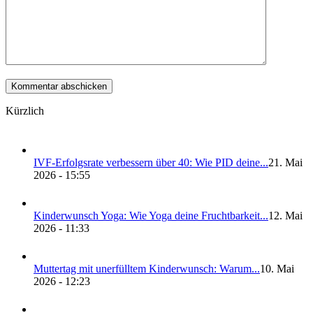
Kürzlich
IVF-Erfolgs­ra­te ver­bes­sern über 40: Wie PID dei­ne...
21. Mai
2026 - 15:55
Kin­der­wunsch Yoga: Wie Yoga dei­ne Frucht­bar­keit...
12. Mai
2026 - 11:33
Mut­ter­tag mit uner­füll­tem Kin­der­wunsch: War­um...
10. Mai
2026 - 12:23