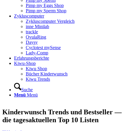
Pimp my Sperm
Pimp my Eggs Shop
Pimp my Sperm Shop
Zyklus­com­pu­ter
Zyklus­com­pu­ter Ver­gleich
inne Mini­lab
track­le
Ovu­la­Ring
Day­sy
Cyclo­test mySen­se
Lady-Comp
Erfah­rungs­be­rich­te
Kiwu-Shop
Kiwu Shop
Bücher Kin­der­wunsch
Kiwu Trends
Suche
Menü
Menü
Kin­der­wunsch Trends und Best­sel­ler —
die tages­ak­tu­el­len Top 10 Lis­ten