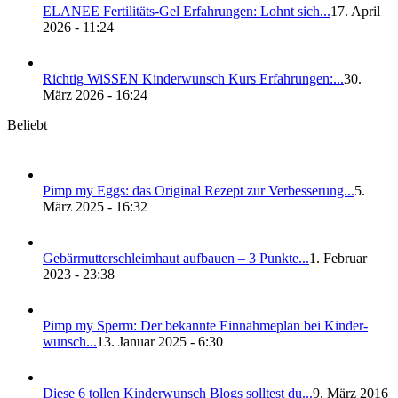
ELANEE Fer­ti­li­täts-Gel Erfah­run­gen: Lohnt sich...
17. April
2026 - 11:24
Rich­tig WiS­SEN Kin­der­wunsch Kurs Erfah­run­gen:...
30.
März 2026 - 16:24
Beliebt
Pimp my Eggs: das Ori­gi­nal Rezept zur Ver­bes­se­rung...
5.
März 2025 - 16:32
Gebär­mut­ter­schleim­haut auf­bau­en – 3 Punk­te...
1. Februar
2023 - 23:38
Pimp my Sperm: Der bekann­te Ein­nah­me­plan bei Kin­der­
wunsch...
13. Januar 2025 - 6:30
Die­se 6 tol­len Kin­der­wunsch Blogs soll­test du...
9. März 2016