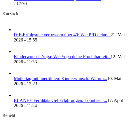
- 17:30
Kürzlich
IVF-Erfolgs­ra­te ver­bes­sern über 40: Wie PID dei­ne...
21. Mai
2026 - 15:55
Kin­der­wunsch Yoga: Wie Yoga dei­ne Frucht­bar­keit...
12. Mai
2026 - 11:33
Mut­ter­tag mit uner­füll­tem Kin­der­wunsch: War­um...
10. Mai
2026 - 12:23
ELANEE Fer­ti­li­täts-Gel Erfah­run­gen: Lohnt sich...
17. April
2026 - 11:24
Beliebt