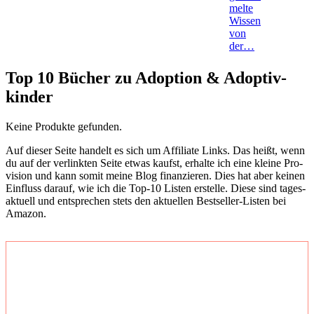
mel­te
Wis­sen
von
der…
Top 10
Bücher zu Adop­ti­on & Adop­tiv­
kin­der
Kei­ne Pro­duk­te gefun­den.
Auf die­ser Sei­te han­delt es sich um Affi­lia­te Links. Das heißt, wenn
du auf der ver­link­ten Sei­te etwas kaufst, erhal­te ich eine klei­ne Pro­
vi­si­on und kann somit mei­ne Blog finan­zie­ren. Dies hat aber kei­nen
Ein­fluss dar­auf, wie ich die Top-10 Lis­ten erstel­le. Die­se sind tages­
ak­tu­ell und ent­spre­chen stets den aktu­el­len Best­sel­ler-Lis­ten bei
Ama­zon.