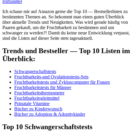
Hilfsmittel
Ich schaue mir auf Ama­zon ger­ne die Top 10 — Best­sel­ler­lis­ten zu
bestimm­ten The­men an. So bekommt man einen guten Über­blick
über aktu­el­le Trends und Neu­ig­kei­ten. Was wird gera­de häu­fig von
Paa­ren gekauft, um die Frucht­bar­keit zu bestim­men und um
schwan­ger zu wer­den?! Damit du kei­ne neue Ent­wick­lung ver­passt,
sind die Lis­ten auf die­ser Sei­te stets tages­ak­tu­ell.
Trends und Best­sel­ler — Top 10 Lis­ten im
Über­blick:
Schwan­ger­schafts­tests
Frucht­bar­keits-und Ovu­la­ti­ons­tests-Sets
Frucht­bar­keits­tests und Zyklus­com­pu­ter für Frau­en
Frucht­bar­keits­tests für Män­ner
Frucht­bar­keits­ther­mo­me­ter
Frucht­bar­keits­gleit­mit­tel
Prä­na­ta­le Vit­ami­ne
Bücher zu Kin­der­wunsch
Bücher zu Adop­ti­on & Adop­tiv­kin­der
Top 10
Schwan­ger­schafts­tests