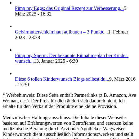
Pimp my Eggs: das Ori­gi­nal Rezept zur Ver­bes­se­rung...
5.
März 2025 - 16:32
Gebär­mut­ter­schleim­haut auf­bau­en – 3 Punk­te...
1. Februar
2023 - 23:38
Pimp my Sperm: Der bekann­te Ein­nah­me­plan bei Kin­der­
wunsch...
13. Januar 2025 - 6:30
Die­se 6 tol­len Kin­der­wunsch Blogs soll­test du...
9. März 2016
- 17:30
* Werbehinweis: Diese Seite enthält Partnerlinks (z.B. Amazon, Ava
Woman, etc.). Der Preis für dich ändert sich dadurch nicht. Ich
erhalte für den Verkauf der Produkte eine kleine Provision.
Medizinischer Haftungsausschluss: Die Inhalte dieser Webseite
basieren auf Erfahrungswerten von Betroffenen und ersetzen keine
medizinische Beratung durch Arzt oder Apotheker. Wegweiser
Kinderwunsch dient ausschließlich Informationszwecken und stellt