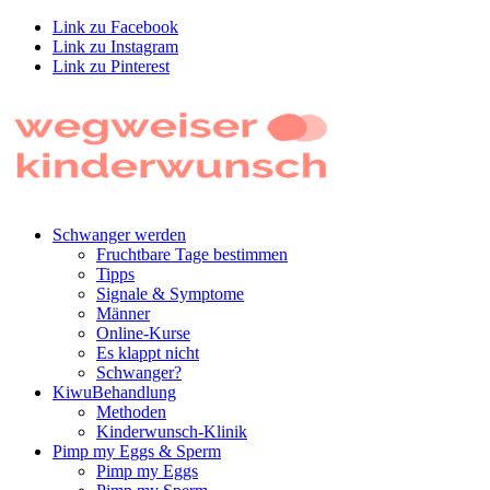
Link zu Facebook
Link zu Instagram
Link zu Pinterest
Schwan­ger wer­den
Frucht­ba­re Tage bestim­men
Tipps
Signa­le & Sym­pto­me
Män­ner
Online-Kur­se
Es klappt nicht
Schwan­ger?
Kiwu­Be­hand­lung
Metho­den
Kin­der­wunsch-Kli­nik
Pimp my Eggs & Sperm
Pimp my Eggs