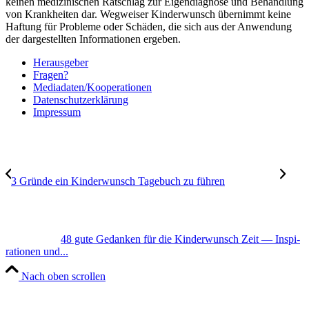
keinen medizinischen Ratschlag zur Eigendiagnose und Behandlung
von Krankheiten dar. Wegweiser Kinderwunsch übernimmt keine
Haftung für Probleme oder Schäden, die sich aus der Anwendung
der dargestellten Informationen ergeben.
Her­aus­ge­ber
Fra­gen?
Mediadaten/Kooperationen
Daten­schutz­er­klä­rung
Impres­sum
3 Grün­de ein Kin­der­wunsch Tage­buch zu füh­ren
48 gute Gedan­ken für die Kin­der­wunsch Zeit — Inspi­
ra­tio­nen und...
Nach oben scrollen