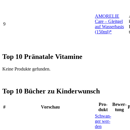
AMORELIE
Care – Gleit­gel
9
auf Was­ser­ba­sis
(150ml)*
Top 10
Prä­na­ta­le Vit­ami­ne
Kei­ne Pro­duk­te gefun­den.
Top 10
Bücher zu Kin­der­wunsch
Pro­
Bewer­
#
Vor­schau
P
dukt
tung
Schwan­
ger wer­
den