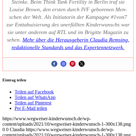
Stein­ke. Beim Think Tank Fer­ti­li­ty in Ber­lin traf sie
Loui­se Brown, den ers­ten durch IVF gebo­re­nen Men­
schen der Welt. Als Initia­to­rin der Kam­pa­gne #1von7
zur Ent­ta­bui­sie­rung des uner­füll­ten Kin­der­wunschs war
sie unter ande­rem auf RTL und im Bri­git­te Maga­zin zu
sehen.
Mehr über die Her­aus­ge­be­rin Clau­dia Rem­sing,
redak­tio­nel­le Stan­dards und das Exper­ten­netz­werk.
Eintrag teilen
Teilen auf Facebook
Teilen auf WhatsApp
Teilen auf Pinterest
Per E-Mail teilen
https://www.wegweiser-kinderwunsch.de/wp-
content/uploads/2021/10/wegweiser-kinderwunsch-1-300x138.png
0
0
Claudia
https://www.wegweiser-kinderwunsch.de/wp-
content/uploads/2021/10/wegweiser-kinderwunsch-1-300x138.png