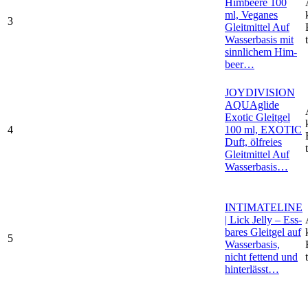
Him­bee­re 100
ml, Vega­nes
3
Gleit­mit­tel Auf
Was­ser­ba­sis mit
sinn­li­chem Him­
beer…
JOYDIVISION
AQUA­gli­de
Exo­tic Gleit­gel
4
100 ml, EXOTIC
Duft, ölfrei­es
Gleit­mit­tel Auf
Was­ser­ba­sis…
INTIMATELINE
| Lick Jel­ly – Ess­
ba­res Gleit­gel auf
5
Was­ser­ba­sis,
nicht fet­tend und
hin­ter­lässt…