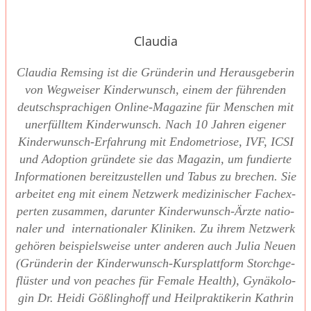
Claudia
Clau­dia Rem­sing ist die Grün­de­rin und Her­aus­ge­be­rin
von Weg­wei­ser Kin­der­wunsch, einem der füh­ren­den
deutsch­spra­chi­gen Online-Maga­zi­ne für Men­schen mit
uner­füll­tem Kin­der­wunsch. Nach 10 Jah­ren eige­ner
Kin­der­wunsch-Erfah­rung mit Endo­me­trio­se, IVF, ICSI
und Adop­ti­on grün­de­te sie das Maga­zin, um fun­dier­te
Infor­ma­tio­nen bereit­zu­stel­len und Tabus zu bre­chen. Sie
arbei­tet eng mit einem Netz­werk medi­zi­ni­scher Fach­ex­
per­ten zusam­men, dar­un­ter Kin­der­wunsch-Ärz­te natio­
na­ler und inter­na­tio­na­ler Kli­ni­ken. Zu ihrem Netz­werk
gehö­ren bei­spiels­wei­se unter ande­ren auch Julia Neu­en
(Grün­de­rin der Kin­der­wunsch-Kurs­platt­form Storch­ge­
flüs­ter und von pea­ches für Fema­le Health), Gynä­ko­lo­
gin Dr. Hei­di Göß­ling­hoff und Heil­prak­ti­ke­rin Kath­rin