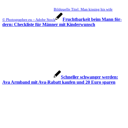
Bildquelle Titel: Man kissing his wife
Frucht­bar­keit beim Mann för­
© Photographee.eu – Adobe Stock
dern: Check­lis­te für Män­ner mit Kin­der­wunsch
Schnel­ler schwan­ger wer­den:
Ava Arm­band mit Ava-Rabatt kau­fen und 20 Euro spa­ren