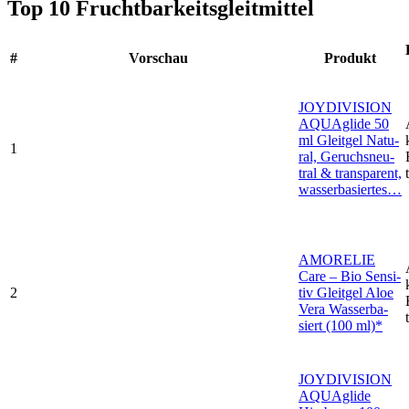
Top 10
Frucht­bar­keits­gleit­mit­tel
#
Vor­schau
Pro­dukt
JOYDIVISION
AQUA­gli­de 50
ml Gleit­gel Natu­
1
ral, Geruchs­neu­
tral & trans­pa­rent,
was­ser­ba­sier­tes…
AMORELIE
Care – Bio Sen­si­
2
tiv Gleit­gel Aloe
Vera Was­ser­ba­
siert (100 ml)*
JOYDIVISION
AQUA­gli­de