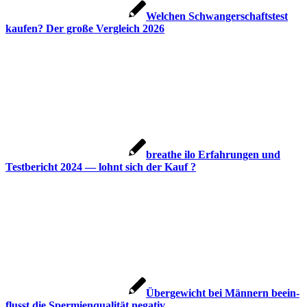
Wel­chen Schwan­ger­schafts­test
kau­fen? Der gro­ße Ver­gleich 2026
brea­the ilo Erfah­run­gen und
Test­be­richt 2024 — lohnt sich der Kauf ?
Über­ge­wicht bei Män­nern beein­
flusst die Sper­mi­en­qua­li­tät nega­tiv