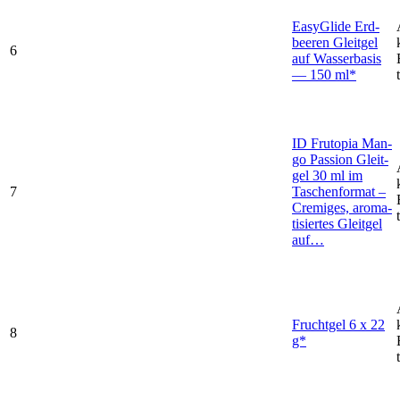
Easy­Gli­de Erd­
bee­ren Gleit­gel
6
auf Was­ser­ba­sis
— 150 ml*
ID Frut­opia Man­
go Pas­si­on Gleit­
gel 30 ml im
7
Taschen­for­mat –
Cre­mi­ges, aro­ma­
ti­sier­tes Gleit­gel
auf…
Frucht­gel 6 x 22
8
g*