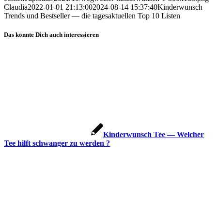
Claudia
2022-01-01 21:13:00
2024-08-14 15:37:40
Kin­der­wunsch
Trends und Best­sel­ler — die tages­ak­tu­el­len Top 10 Lis­ten
Das könnte Dich auch interessieren
Kin­der­wunsch Tee — Wel­cher
Tee hilft schwan­ger zu wer­den ?