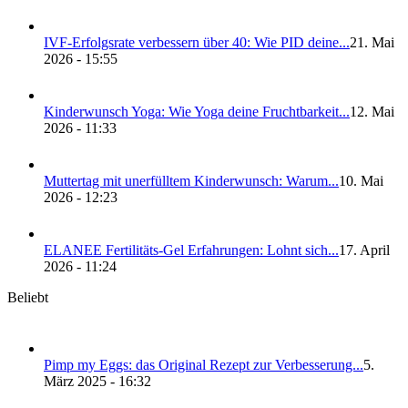
IVF-Erfolgs­ra­te ver­bes­sern über 40: Wie PID dei­ne...
21. Mai
2026 - 15:55
Kin­der­wunsch Yoga: Wie Yoga dei­ne Frucht­bar­keit...
12. Mai
2026 - 11:33
Mut­ter­tag mit uner­füll­tem Kin­der­wunsch: War­um...
10. Mai
2026 - 12:23
ELANEE Fer­ti­li­täts-Gel Erfah­run­gen: Lohnt sich...
17. April
2026 - 11:24
Beliebt
Pimp my Eggs: das Ori­gi­nal Rezept zur Ver­bes­se­rung...
5.
März 2025 - 16:32