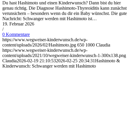
Du hast Hashimoto und einen Kinderwunsch? Dann bist du hier
genau richtig. Die Diagnose Hashimoto-Thyreoiditis kann zunächst
verunsichern – besonders wenn du dir ein Baby wünschst. Die gute
Nachricht: Schwanger werden mit Hashimoto ist…
19. Februar 2026
/
0 Kommentare
https://www.wegweiser-kinderwunsch.de/wp-
content/uploads/2026/02/Hashimoto.jpg
650
1000
Claudia
https://www.wegweiser-kinderwunsch.de/wp-
content/uploads/2021/10/wegweiser-kinderwunsch-1-300x138.png
Claudia
2026-02-19 21:10:53
2026-02-25 20:34:31
Hash­i­mo­to &
Kin­der­wunsch: Schwan­ger wer­den mit Hash­i­mo­to