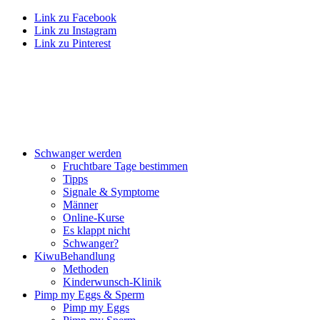
Link zu Facebook
Link zu Instagram
Link zu Pinterest
Schwan­ger wer­den
Frucht­ba­re Tage bestim­men
Tipps
Signa­le & Sym­pto­me
Män­ner
Online-Kur­se
Es klappt nicht
Schwan­ger?
Kiwu­Be­hand­lung
Metho­den
Kin­der­wunsch-Kli­nik
Pimp my Eggs & Sperm
Pimp my Eggs