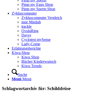
Pimp my Sperm
Pimp my Eggs Shop
Pimp my Sperm Shop
Zyklus­com­pu­ter
Zyklus­com­pu­ter Ver­gleich
inne Mini­lab
track­le
Ovu­la­Ring
Day­sy
Cyclo­test mySen­se
Lady-Comp
Erfah­rungs­be­rich­te
Kiwu-Shop
Kiwu Shop
Bücher Kin­der­wunsch
Kiwu Trends
Suche
Menü
Menü
Schlagwortarchiv für:
Schilddrüse