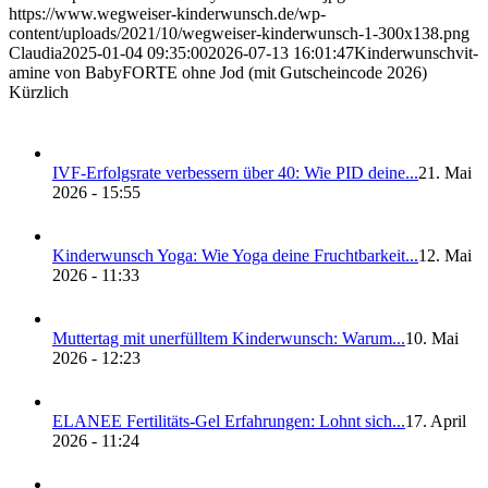
https://www.wegweiser-kinderwunsch.de/wp-
content/uploads/2021/10/wegweiser-kinderwunsch-1-300x138.png
Claudia
2025-01-04 09:35:00
2026-07-13 16:01:47
Kin­der­wunsch­vit­
ami­ne von Baby­FOR­TE ohne Jod (mit Gut­schein­code 2026)
Kürzlich
IVF-Erfolgs­ra­te ver­bes­sern über 40: Wie PID dei­ne...
21. Mai
2026 - 15:55
Kin­der­wunsch Yoga: Wie Yoga dei­ne Frucht­bar­keit...
12. Mai
2026 - 11:33
Mut­ter­tag mit uner­füll­tem Kin­der­wunsch: War­um...
10. Mai
2026 - 12:23
ELANEE Fer­ti­li­täts-Gel Erfah­run­gen: Lohnt sich...
17. April
2026 - 11:24