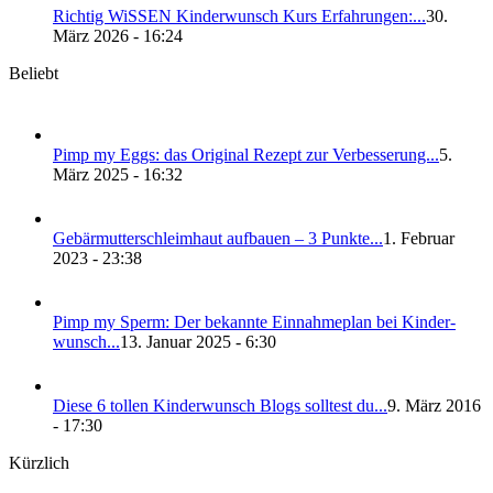
Rich­tig WiS­SEN Kin­der­wunsch Kurs Erfah­run­gen:...
30.
März 2026 - 16:24
Beliebt
Pimp my Eggs: das Ori­gi­nal Rezept zur Ver­bes­se­rung...
5.
März 2025 - 16:32
Gebär­mut­ter­schleim­haut auf­bau­en – 3 Punk­te...
1. Februar
2023 - 23:38
Pimp my Sperm: Der bekann­te Ein­nah­me­plan bei Kin­der­
wunsch...
13. Januar 2025 - 6:30
Die­se 6 tol­len Kin­der­wunsch Blogs soll­test du...
9. März 2016
- 17:30
Kürzlich