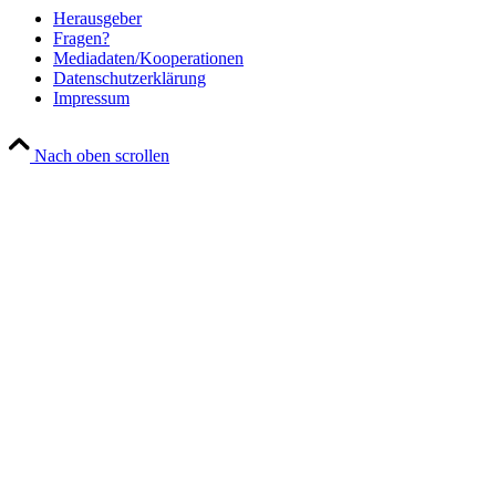
Her­aus­ge­ber
Fra­gen?
Mediadaten/Kooperationen
Daten­schutz­er­klä­rung
Impres­sum
Nach oben scrollen