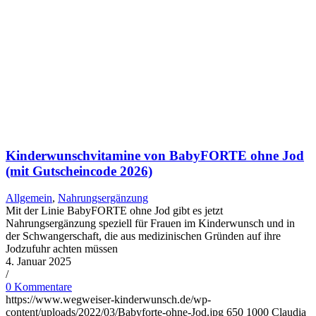
Kin­der­wunsch­vit­ami­ne von Baby­FOR­TE ohne Jod
(mit Gut­schein­code 2026)
Allgemein
,
Nahrungsergänzung
Mit der Linie BabyFORTE ohne Jod gibt es jetzt
Nahrungsergänzung speziell für Frauen im Kinderwunsch und in
der Schwangerschaft, die aus medizinischen Gründen auf ihre
Jodzufuhr achten müssen
4. Januar 2025
/
0 Kommentare
https://www.wegweiser-kinderwunsch.de/wp-
content/uploads/2022/03/Babyforte-ohne-Jod.jpg
650
1000
Claudia