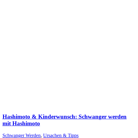
Hash­i­mo­to & Kin­der­wunsch: Schwan­ger wer­den
mit Hash­i­mo­to
Schwanger Werden
,
Ursachen & Tipps