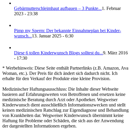
Gebär­mut­ter­schleim­haut auf­bau­en – 3 Punk­te...
1. Februar
2023 - 23:38
Pimp my Sperm: Der bekann­te Ein­nah­me­plan bei Kin­der­
wunsch...
13. Januar 2025 - 6:30
Die­se 6 tol­len Kin­der­wunsch Blogs soll­test du...
9. März 2016
- 17:30
* Werbehinweis: Diese Seite enthält Partnerlinks (z.B. Amazon, Ava
Woman, etc.). Der Preis für dich ändert sich dadurch nicht. Ich
erhalte für den Verkauf der Produkte eine kleine Provision.
Medizinischer Haftungsausschluss: Die Inhalte dieser Webseite
basieren auf Erfahrungswerten von Betroffenen und ersetzen keine
medizinische Beratung durch Arzt oder Apotheker. Wegweiser
Kinderwunsch dient ausschließlich Informationszwecken und stellt
keinen medizinischen Ratschlag zur Eigendiagnose und Behandlung
von Krankheiten dar. Wegweiser Kinderwunsch übernimmt keine
Haftung für Probleme oder Schäden, die sich aus der Anwendung
der dargestellten Informationen ergeben.