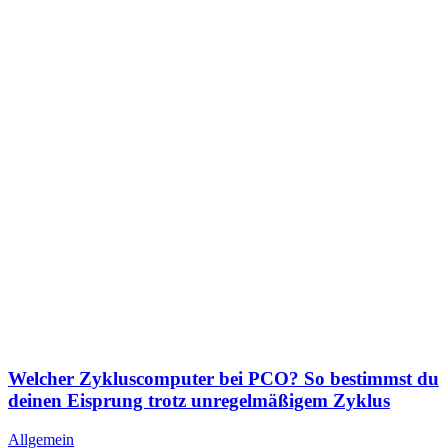
Wel­cher Zyklus­com­pu­ter bei PCO? So bestimmst du
dei­nen Eisprung trotz unre­gel­mä­ßi­gem Zyklus
Allgemein