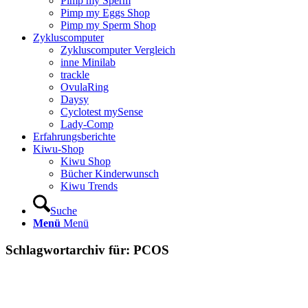
Pimp my Sperm
Pimp my Eggs Shop
Pimp my Sperm Shop
Zyklus­com­pu­ter
Zyklus­com­pu­ter Ver­gleich
inne Mini­lab
track­le
Ovu­la­Ring
Day­sy
Cyclo­test mySen­se
Lady-Comp
Erfah­rungs­be­rich­te
Kiwu-Shop
Kiwu Shop
Bücher Kin­der­wunsch
Kiwu Trends
Suche
Menü
Menü
Schlagwortarchiv für:
PCOS