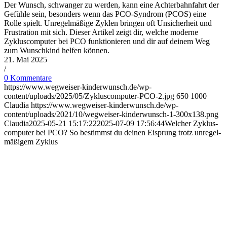
Der Wunsch, schwanger zu werden, kann eine Achterbahnfahrt der
Gefühle sein, besonders wenn das PCO-Syndrom (PCOS) eine
Rolle spielt. Unregelmäßige Zyklen bringen oft Unsicherheit und
Frustration mit sich. Dieser Artikel zeigt dir, welche moderne
Zykluscomputer bei PCO funktionieren und dir auf deinem Weg
zum Wunschkind helfen können.
21. Mai 2025
/
0 Kommentare
https://www.wegweiser-kinderwunsch.de/wp-
content/uploads/2025/05/Zykluscomputer-PCO-2.jpg
650
1000
Claudia
https://www.wegweiser-kinderwunsch.de/wp-
content/uploads/2021/10/wegweiser-kinderwunsch-1-300x138.png
Claudia
2025-05-21 15:17:22
2025-07-09 17:56:44
Wel­cher Zyklus­
com­pu­ter bei PCO? So bestimmst du dei­nen Eisprung trotz unre­gel­
mä­ßi­gem Zyklus