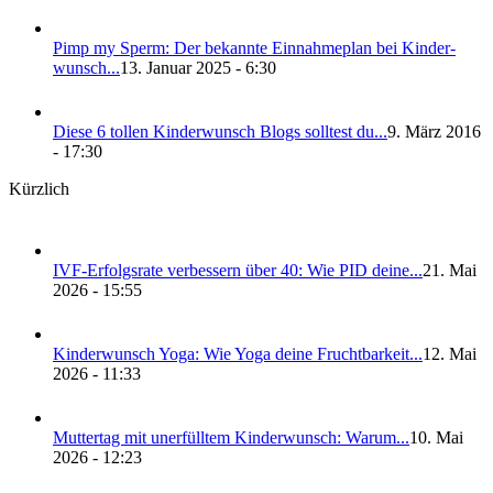
Pimp my Sperm: Der bekann­te Ein­nah­me­plan bei Kin­der­
wunsch...
13. Januar 2025 - 6:30
Die­se 6 tol­len Kin­der­wunsch Blogs soll­test du...
9. März 2016
- 17:30
Kürzlich
IVF-Erfolgs­ra­te ver­bes­sern über 40: Wie PID dei­ne...
21. Mai
2026 - 15:55
Kin­der­wunsch Yoga: Wie Yoga dei­ne Frucht­bar­keit...
12. Mai
2026 - 11:33
Mut­ter­tag mit uner­füll­tem Kin­der­wunsch: War­um...
10. Mai
2026 - 12:23