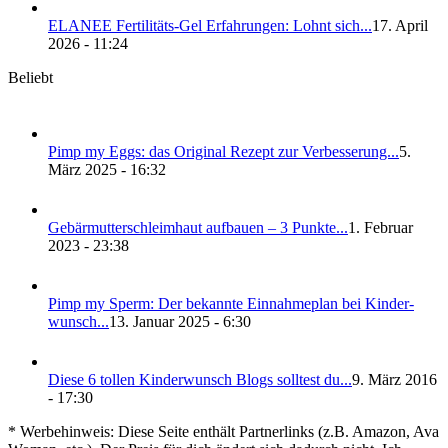
ELANEE Fer­ti­li­täts-Gel Erfah­run­gen: Lohnt sich...
17. April
2026 - 11:24
Beliebt
Pimp my Eggs: das Ori­gi­nal Rezept zur Ver­bes­se­rung...
5.
März 2025 - 16:32
Gebär­mut­ter­schleim­haut auf­bau­en – 3 Punk­te...
1. Februar
2023 - 23:38
Pimp my Sperm: Der bekann­te Ein­nah­me­plan bei Kin­der­
wunsch...
13. Januar 2025 - 6:30
Die­se 6 tol­len Kin­der­wunsch Blogs soll­test du...
9. März 2016
- 17:30
* Werbehinweis: Diese Seite enthält Partnerlinks (z.B. Amazon, Ava