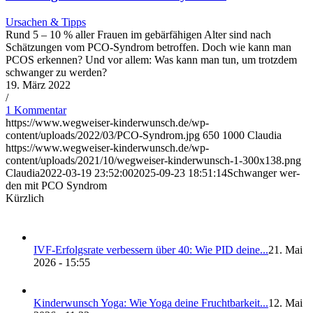
Ursachen & Tipps
Rund 5 – 10 % aller Frauen im gebärfähigen Alter sind nach
Schätzungen vom PCO-Syndrom betroffen. Doch wie kann man
PCOS erkennen? Und vor allem: Was kann man tun, um trotzdem
schwanger zu werden?
19. März 2022
/
1 Kommentar
https://www.wegweiser-kinderwunsch.de/wp-
content/uploads/2022/03/PCO-Syndrom.jpg
650
1000
Claudia
https://www.wegweiser-kinderwunsch.de/wp-
content/uploads/2021/10/wegweiser-kinderwunsch-1-300x138.png
Claudia
2022-03-19 23:52:00
2025-09-23 18:51:14
Schwan­ger wer­
den mit PCO Syn­drom
Kürzlich
IVF-Erfolgs­ra­te ver­bes­sern über 40: Wie PID dei­ne...
21. Mai
2026 - 15:55
Kin­der­wunsch Yoga: Wie Yoga dei­ne Frucht­bar­keit...
12. Mai