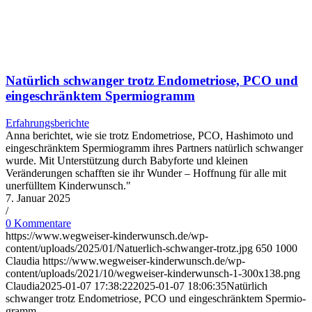
Natür­lich schwan­ger trotz Endo­me­trio­se, PCO und
ein­ge­schränk­tem Sper­mio­gramm
Erfahrungsberichte
Anna berichtet, wie sie trotz Endometriose, PCO, Hashimoto und
eingeschränktem Spermiogramm ihres Partners natürlich schwanger
wurde. Mit Unterstützung durch Babyforte und kleinen
Veränderungen schafften sie ihr Wunder – Hoffnung für alle mit
unerfülltem Kinderwunsch."
7. Januar 2025
/
0 Kommentare
https://www.wegweiser-kinderwunsch.de/wp-
content/uploads/2025/01/Natuerlich-schwanger-trotz.jpg
650
1000
Claudia
https://www.wegweiser-kinderwunsch.de/wp-
content/uploads/2021/10/wegweiser-kinderwunsch-1-300x138.png
Claudia
2025-01-07 17:38:22
2025-01-07 18:06:35
Natür­lich
schwan­ger trotz Endo­me­trio­se, PCO und ein­ge­schränk­tem Sper­mio­
gramm