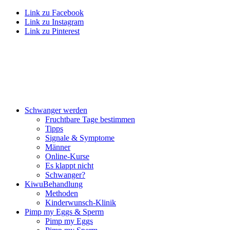
Link zu Facebook
Link zu Instagram
Link zu Pinterest
Schwan­ger wer­den
Frucht­ba­re Tage bestim­men
Tipps
Signa­le & Sym­pto­me
Män­ner
Online-Kur­se
Es klappt nicht
Schwan­ger?
Kiwu­Be­hand­lung
Metho­den
Kin­der­wunsch-Kli­nik
Pimp my Eggs & Sperm
Pimp my Eggs