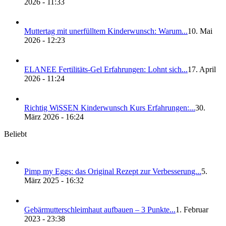
2026 - 11:33
Mut­ter­tag mit uner­füll­tem Kin­der­wunsch: War­um...
10. Mai
2026 - 12:23
ELANEE Fer­ti­li­täts-Gel Erfah­run­gen: Lohnt sich...
17. April
2026 - 11:24
Rich­tig WiS­SEN Kin­der­wunsch Kurs Erfah­run­gen:...
30.
März 2026 - 16:24
Beliebt
Pimp my Eggs: das Ori­gi­nal Rezept zur Ver­bes­se­rung...
5.
März 2025 - 16:32
Gebär­mut­ter­schleim­haut auf­bau­en – 3 Punk­te...
1. Februar
2023 - 23:38