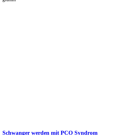
Schwan­ger wer­den mit PCO Syn­drom