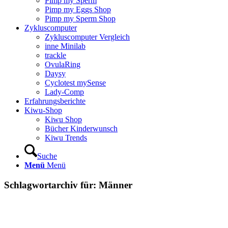
Pimp my Sperm
Pimp my Eggs Shop
Pimp my Sperm Shop
Zyklus­com­pu­ter
Zyklus­com­pu­ter Ver­gleich
inne Mini­lab
track­le
Ovu­la­Ring
Day­sy
Cyclo­test mySen­se
Lady-Comp
Erfah­rungs­be­rich­te
Kiwu-Shop
Kiwu Shop
Bücher Kin­der­wunsch
Kiwu Trends
Suche
Menü
Menü
Schlagwortarchiv für:
Männer