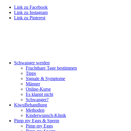
Link zu Facebook
Link zu Instagram
Link zu Pinterest
Schwan­ger wer­den
Frucht­ba­re Tage bestim­men
Tipps
Signa­le & Sym­pto­me
Män­ner
Online-Kur­se
Es klappt nicht
Schwan­ger?
Kiwu­Be­hand­lung
Metho­den
Kin­der­wunsch-Kli­nik
Pimp my Eggs & Sperm
Pimp my Eggs