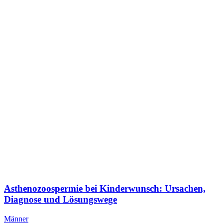
Asthe­no­zoo­sper­mie bei Kin­der­wunsch: Ursa­chen,
Dia­gno­se und Lösungs­we­ge
Männer