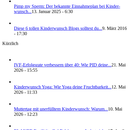
Pimp my Sperm: Der bekann­te Ein­nah­me­plan bei Kin­der­
wunsch...
13. Januar 2025 - 6:30
Die­se 6 tol­len Kin­der­wunsch Blogs soll­test du...
9. März 2016
- 17:30
Kürzlich
IVF-Erfolgs­ra­te ver­bes­sern über 40: Wie PID dei­ne...
21. Mai
2026 - 15:55
Kin­der­wunsch Yoga: Wie Yoga dei­ne Frucht­bar­keit...
12. Mai
2026 - 11:33
Mut­ter­tag mit uner­füll­tem Kin­der­wunsch: War­um...
10. Mai
2026 - 12:23