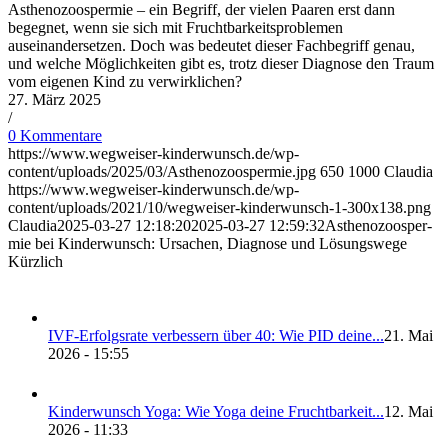
Asthenozoospermie – ein Begriff, der vielen Paaren erst dann
begegnet, wenn sie sich mit Fruchtbarkeitsproblemen
auseinandersetzen. Doch was bedeutet dieser Fachbegriff genau,
und welche Möglichkeiten gibt es, trotz dieser Diagnose den Traum
vom eigenen Kind zu verwirklichen?
27. März 2025
/
0 Kommentare
https://www.wegweiser-kinderwunsch.de/wp-
content/uploads/2025/03/Asthenozoospermie.jpg
650
1000
Claudia
https://www.wegweiser-kinderwunsch.de/wp-
content/uploads/2021/10/wegweiser-kinderwunsch-1-300x138.png
Claudia
2025-03-27 12:18:20
2025-03-27 12:59:32
Asthe­no­zoo­sper­
mie bei Kin­der­wunsch: Ursa­chen, Dia­gno­se und Lösungs­we­ge
Kürzlich
IVF-Erfolgs­ra­te ver­bes­sern über 40: Wie PID dei­ne...
21. Mai
2026 - 15:55
Kin­der­wunsch Yoga: Wie Yoga dei­ne Frucht­bar­keit...
12. Mai
2026 - 11:33