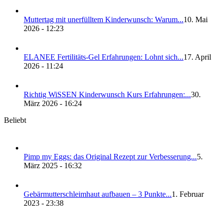
Mut­ter­tag mit uner­füll­tem Kin­der­wunsch: War­um...
10. Mai
2026 - 12:23
ELANEE Fer­ti­li­täts-Gel Erfah­run­gen: Lohnt sich...
17. April
2026 - 11:24
Rich­tig WiS­SEN Kin­der­wunsch Kurs Erfah­run­gen:...
30.
März 2026 - 16:24
Beliebt
Pimp my Eggs: das Ori­gi­nal Rezept zur Ver­bes­se­rung...
5.
März 2025 - 16:32
Gebär­mut­ter­schleim­haut auf­bau­en – 3 Punk­te...
1. Februar
2023 - 23:38