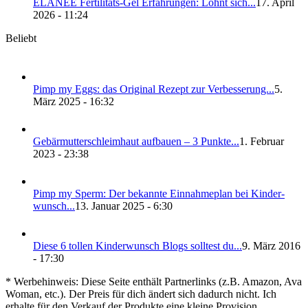
ELANEE Fer­ti­li­täts-Gel Erfah­run­gen: Lohnt sich...
17. April
2026 - 11:24
Beliebt
Pimp my Eggs: das Ori­gi­nal Rezept zur Ver­bes­se­rung...
5.
März 2025 - 16:32
Gebär­mut­ter­schleim­haut auf­bau­en – 3 Punk­te...
1. Februar
2023 - 23:38
Pimp my Sperm: Der bekann­te Ein­nah­me­plan bei Kin­der­
wunsch...
13. Januar 2025 - 6:30
Die­se 6 tol­len Kin­der­wunsch Blogs soll­test du...
9. März 2016
- 17:30
* Werbehinweis: Diese Seite enthält Partnerlinks (z.B. Amazon, Ava
Woman, etc.). Der Preis für dich ändert sich dadurch nicht. Ich
erhalte für den Verkauf der Produkte eine kleine Provision.