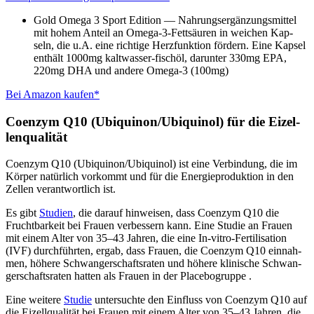
Gold Ome­ga 3 Sport Edi­ti­on — Nah­rungs­er­gän­zungs­mit­tel
mit hohem Anteil an Ome­ga-3-Fett­säu­ren in wei­chen Kap­
seln, die u.A. eine rich­ti­ge Herz­funk­ti­on för­dern. Eine Kap­sel
ent­hält 1000mg kalt­was­ser-fisch­öl, dar­un­ter 330mg EPA,
220mg DHA und ande­re Omega‑3 (100mg)
Bei Ama­zon kau­fen*
Coen­zym Q10 (Ubiquinon/Ubiquinol) für die Eizel­
len­qua­li­tät
Coen­zym Q10 (Ubiquinon/Ubiquinol) ist eine Ver­bin­dung, die im
Kör­per natür­lich vor­kommt und für die Ener­gie­pro­duk­ti­on in den
Zel­len ver­ant­wort­lich ist.
Es gibt
Stu­di­en
, die dar­auf hin­wei­sen, dass Coen­zym Q10 die
Frucht­bar­keit bei Frau­en ver­bes­sern kann. Eine Stu­die an Frau­en
mit einem Alter von 35–43 Jah­ren, die eine In-vitro-Fer­ti­li­sa­ti­on
(IVF) durch­führ­ten, ergab, dass Frau­en, die Coen­zym Q10 ein­nah­
men, höhe­re Schwan­ger­schafts­ra­ten und höhe­re kli­ni­sche Schwan­
ger­schafts­ra­ten hat­ten als Frau­en in der Pla­ce­bo­grup­pe .
Eine wei­te­re
Stu­die
unter­such­te den Ein­fluss von Coen­zym Q10 auf
die Eizell­qua­li­tät bei Frau­en mit einem Alter von 35–43 Jah­ren, die