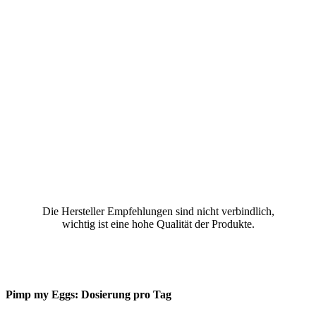
Die Her­stel­ler Emp­feh­lun­gen sind nicht ver­bind­lich,
wich­tig ist eine hohe Qua­li­tät der Pro­duk­te.
Pimp my Eggs: Dosie­rung pro Tag