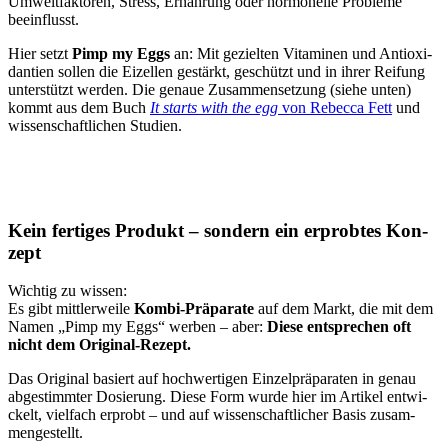
Umwelt­fak­to­ren, Stress, Ernäh­rung oder hor­mo­nel­le Pro­ble­me
beein­flusst.
Hier setzt
Pimp my Eggs
an: Mit geziel­ten Vit­ami­nen und Anti­oxi­
dan­ti­en sol­len die Eizel­len gestärkt, geschützt und in ihrer Rei­fung
unter­stützt wer­den. Die genaue Zusam­men­set­zung (sie­he unten)
kommt aus dem Buch
It starts with the egg
von Rebec­ca Fett
und
wis­sen­schaft­li­chen Stu­di­en.
Kein fer­ti­ges Pro­dukt – son­dern ein erprob­tes Kon­
zept
Wich­tig zu wis­sen:
Es gibt mitt­ler­wei­le
Kom­bi-Prä­pa­ra­te
auf dem Markt, die mit dem
Namen „Pimp my Eggs“ wer­ben – aber:
Die­se ent­spre­chen oft
nicht dem Ori­gi­nal-Rezept.
Das Ori­gi­nal basiert auf hoch­wer­ti­gen Ein­zel­prä­pa­ra­ten in genau
abge­stimm­ter Dosie­rung. Die­se Form wur­de hier im Arti­kel ent­wi­
ckelt, viel­fach erprobt – und auf wis­sen­schaft­li­cher Basis zusam­
men­ge­stellt.