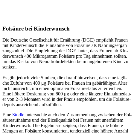
Fol­säu­re bei Kin­der­wunsch
Die Deut­sche Gesell­schaft für Ernäh­rung (DGE) emp­fiehlt Frau­en
mit Kin­der­wunsch die Ein­nah­me von Fol­säu­re als Nah­rungs­er­gän­
zungs­mit­tel. Die Emp­feh­lung der DGE lau­tet, dass Frau­en ab Kin­
der­wunsch 400 Mikro­gramm Fol­säu­re pro Tag ein­neh­men soll­ten,
um das Risi­ko von Neu­r­al­rohr­de­fek­ten beim unge­bo­re­nen Kind zu
sen­ken.
Es gibt jedoch vie­le Stu­di­en, die dar­auf hin­wei­sen, dass eine täg­li­
che Zufuhr von 400 μg Fol­säu­re bei Frau­en im gebär­fä­hi­gen Alter
nicht aus­reicht, um einen opti­ma­len Fol­säu­re­s­ta­tus zu errei­chen.
Eine höhe­re Dosie­rung von 800 μg oder eine län­ge­re Ein­nah­me­dau­
er von 2–3 Mona­ten wird in der Pra­xis emp­foh­len, um die Fol­säu­re­
de­pots aus­rei­chend auf­zu­fül­len.
Eine
Stu­die
unter­such­te auch den Zusam­men­hang zwi­schen der Fol­
säu­re­auf­nah­me und der Eizell­qua­li­tät bei Frau­en mit uner­füll­tem
Kin­der­wunsch. Die Ergeb­nis­se zeig­ten, dass Frau­en, die höhe­re
Men­gen an Fol­säu­re kon­su­mier­ten, ten­den­zi­ell eine höhe­re Anzahl