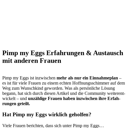
Pimp my Eggs Erfah­run­gen & Aus­tausch
mit ande­ren Frau­en
Pimp my Eggs ist inzwi­schen
mehr als nur ein Ein­nah­me­plan
–
es ist für vie­le Frau­en zu einem ech­ten Hoff­nungs­schim­mer auf dem
Weg zum Wunsch­kind gewor­den. Was als per­sön­li­che Lösung
begann, hat sich durch die­sen Arti­kel und die Com­mu­ni­ty wei­ter­ent­
wi­ckelt – und
unzäh­li­ge Frau­en haben inzwi­schen ihre Erfah­
run­gen geteilt.
Hat Pimp my Eggs wirk­lich gehol­fen?
Vie­le Frau­en berich­ten, dass sich unter Pimp my Eggs…