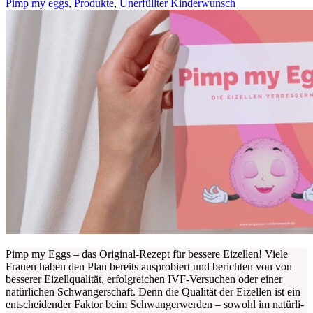
Pimp my eggs
,
Produkte
,
Unerfüllter Kinderwunsch
Pimp my Eggs – das Ori­gi­nal-Rezept für bes­se­re Eizel­len! Vie­le
Frau­en haben den Plan bereits aus­pro­biert und berich­ten von von
bes­se­rer Eizell­qua­li­tät, erfolg­rei­chen IVF-Ver­su­chen oder einer
natür­li­chen Schwan­ger­schaft. Denn die Qua­li­tät der Eizel­len ist ein
ent­schei­den­der Fak­tor beim Schwan­ger­wer­den – sowohl im natür­li­