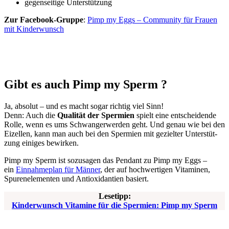
gegen­sei­ti­ge Unter­stüt­zung
Zur Face­book-Grup­pe
:
Pimp my Eggs – Com­mu­ni­ty für Frau­en
mit Kin­der­wunsch
Gibt es auch Pimp my Sperm ?
Ja, abso­lut – und es macht sogar rich­tig viel Sinn!
Denn: Auch die
Qua­li­tät der Sper­mi­en
spielt eine ent­schei­den­de
Rol­le, wenn es ums Schwan­ger­wer­den geht. Und genau wie bei den
Eizel­len, kann man auch bei den Sper­mi­en mit geziel­ter Unter­stüt­
zung eini­ges bewir­ken.
Pimp my Sperm ist sozu­sa­gen das Pen­dant zu Pimp my Eggs –
ein
Ein­nah­me­plan für Män­ner
, der auf hoch­wer­ti­gen Vit­ami­nen,
Spu­ren­ele­men­ten und Anti­oxi­dan­ti­en basiert.
Lese­tipp:
Kin­der­wunsch Vit­ami­ne für die Sper­mi­en: Pimp my Sperm