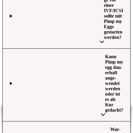
einer
IVF/ICSI
soll­te mit
Pimp my
Eggs
gestar­ten
wer­den?
Kann
Pimp my
egg dau­
er­haft
ange­
wen­det
wer­den
oder ist
es als
Kur
gedacht?
War­