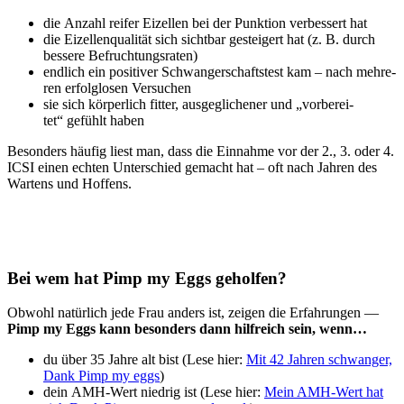
die Anzahl rei­fer Eizel­len bei der Punk­ti­on ver­bes­sert hat
die Eizel­len­qua­li­tät sich sicht­bar gestei­gert hat (z. B. durch
bes­se­re Befruch­tungs­ra­ten)
end­lich ein posi­ti­ver Schwan­ger­schafts­test kam – nach meh­re­
ren erfolg­lo­sen Ver­su­chen
sie sich kör­per­lich fit­ter, aus­ge­gli­che­ner und „vor­be­rei­
tet“ gefühlt haben
Beson­ders häu­fig liest man, dass die Ein­nah­me vor der 2., 3. oder 4.
ICSI einen ech­ten Unter­schied gemacht hat – oft nach Jah­ren des
War­tens und Hof­fens.
Bei wem hat Pimp my Eggs gehol­fen?
Obwohl natür­lich jede Frau anders ist, zei­gen die Erfah­run­gen —
Pimp my Eggs kann beson­ders dann hilf­reich sein, wenn…
du über 35 Jah­re alt bist (Lese hier:
Mit 42 Jah­ren schwan­ger,
Dank Pimp my eggs
)
dein AMH-Wert nied­rig ist (Lese hier:
Mein AMH-Wert hat