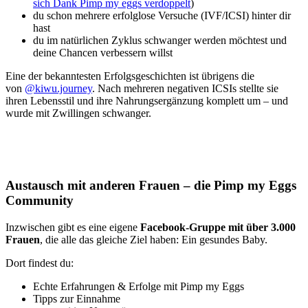
sich Dank Pimp my eggs ver­dop­pelt
)
du schon meh­re­re erfolg­lo­se Ver­su­che (IVF/ICSI) hin­ter dir
hast
du im natür­li­chen Zyklus schwan­ger wer­den möch­test und
dei­ne Chan­cen ver­bes­sern willst
Eine der bekann­tes­ten Erfolgs­ge­schich­ten ist übri­gens die
von
@kiwu.journey
. Nach meh­re­ren nega­ti­ven ICSIs stell­te sie
ihren Lebens­stil und ihre Nah­rungs­er­gän­zung kom­plett um – und
wur­de mit Zwil­lin­gen schwan­ger.
Aus­tausch mit ande­ren Frau­en – die Pimp my Eggs
Com­mu­ni­ty
Inzwi­schen gibt es eine eige­ne
Face­book-Grup­pe mit über 3.000
Frau­en
, die alle das glei­che Ziel haben: Ein gesun­des Baby.
Dort fin­dest du:
Ech­te Erfah­run­gen & Erfol­ge mit Pimp my Eggs
Tipps zur Ein­nah­me