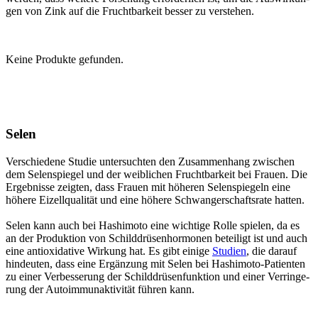
gen von Zink auf die Frucht­bar­keit bes­ser zu ver­ste­hen.
Kei­ne Pro­duk­te gefun­den.
Selen
Ver­schie­de­ne Stu­die unter­such­ten den Zusam­men­hang zwi­schen
dem Selen­spie­gel und der weib­li­chen Frucht­bar­keit bei Frau­en. Die
Ergeb­nis­se zeig­ten, dass Frau­en mit höhe­ren Selen­spie­geln eine
höhe­re Eizell­qua­li­tät und eine höhe­re Schwan­ger­schafts­ra­te hat­ten.
Selen kann auch bei Hash­i­mo­to eine wich­ti­ge Rol­le spie­len, da es
an der Pro­duk­ti­on von Schild­drü­sen­hor­mo­nen betei­ligt ist und auch
eine anti­oxi­da­tive Wir­kung hat. Es gibt eini­ge
Stu­di­en
, die dar­auf
hin­deu­ten, dass eine Ergän­zung mit Selen bei Hash­i­mo­to-Pati­en­ten
zu einer Ver­bes­se­rung der Schild­drü­sen­funk­ti­on und einer Ver­rin­ge­
rung der Auto­im­mun­ak­ti­vi­tät füh­ren kann.