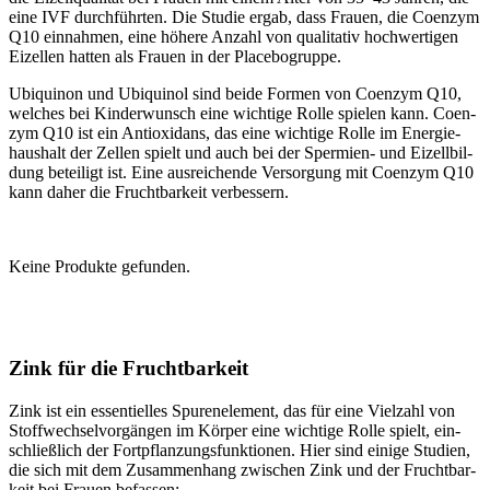
eine IVF durch­führ­ten. Die Stu­die ergab, dass Frau­en, die Coen­zym
Q10 ein­nah­men, eine höhe­re Anzahl von qua­li­ta­tiv hoch­wer­ti­gen
Eizel­len hat­ten als Frau­en in der Pla­ce­bo­grup­pe.
Ubi­qui­non und Ubi­qui­nol sind bei­de For­men von Coen­zym Q10,
wel­ches bei Kin­der­wunsch eine wich­ti­ge Rol­le spie­len kann. Coen­
zym Q10 ist ein Anti­oxi­dans, das eine wich­ti­ge Rol­le im Ener­gie­
haus­halt der Zel­len spielt und auch bei der Sper­mi­en- und Eizell­bil­
dung betei­ligt ist. Eine aus­rei­chen­de Ver­sor­gung mit Coen­zym Q10
kann daher die Frucht­bar­keit ver­bes­sern.
Kei­ne Pro­duk­te gefun­den.
Zink für die Frucht­bar­keit
Zink ist ein essen­ti­el­les Spu­ren­ele­ment, das für eine Viel­zahl von
Stoff­wech­sel­vor­gän­gen im Kör­per eine wich­ti­ge Rol­le spielt, ein­
schließ­lich der Fort­pflan­zungs­funk­tio­nen. Hier sind eini­ge Stu­di­en,
die sich mit dem Zusam­men­hang zwi­schen Zink und der Frucht­bar­
keit bei Frau­en befas­sen: