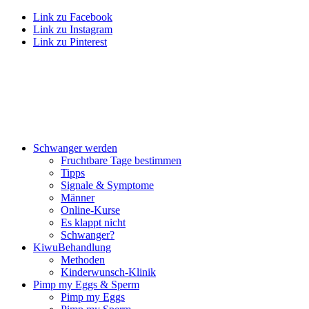
Link zu Facebook
Link zu Instagram
Link zu Pinterest
Schwan­ger wer­den
Frucht­ba­re Tage bestim­men
Tipps
Signa­le & Sym­pto­me
Män­ner
Online-Kur­se
Es klappt nicht
Schwan­ger?
Kiwu­Be­hand­lung
Metho­den
Kin­der­wunsch-Kli­nik
Pimp my Eggs & Sperm
Pimp my Eggs