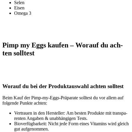
Selen
Eisen
Ome­ga 3
Pimp my Eggs kau­fen – Wor­auf du ach­
ten soll­test
Wor­auf du bei der Pro­dukt­aus­wahl ach­ten soll­test
Beim Kauf der Pimp-my-Eggs-Prä­pa­ra­te soll­test du vor allem auf
fol­gen­de Punk­te ach­ten:
Ver­trau­en in den Her­stel­ler: Am bes­ten Pro­duk­te mit trans­pa­
ren­ten Anga­ben & unab­hän­gi­gen Tests.
Bio­ver­füg­bar­keit: Nicht jede Form eines Vit­amins wird gleich
gut auf­ge­nom­men.