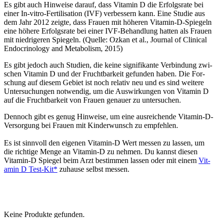
Es gibt auch Hin­wei­se dar­auf, dass Vit­amin D die Erfolgs­ra­te bei
einer In-vitro-Fer­ti­li­sa­ti­on (IVF) ver­bes­sern kann. Eine Stu­die aus
dem Jahr 2012 zeig­te, dass Frau­en mit höhe­ren Vit­amin-D-Spie­geln
eine höhe­re Erfolgs­ra­te bei einer IVF-Behand­lung hat­ten als Frau­en
mit nied­ri­ge­ren Spie­geln. (Quel­le: Ozkan et al., Jour­nal of Cli­ni­cal
Endo­cri­no­lo­gy and Meta­bo­lism, 2015)
Es gibt jedoch auch Stu­di­en, die kei­ne signi­fi­kan­te Ver­bin­dung zwi­
schen Vit­amin D und der Frucht­bar­keit gefun­den haben. Die For­
schung auf die­sem Gebiet ist noch rela­tiv neu und es sind wei­te­re
Unter­su­chun­gen not­wen­dig, um die Aus­wir­kun­gen von Vit­amin D
auf die Frucht­bar­keit von Frau­en genau­er zu unter­su­chen.
Den­noch gibt es genug Hin­wei­se, um eine aus­rei­chen­de Vit­amin-D-
Ver­sor­gung bei Frau­en mit Kin­der­wunsch zu emp­feh­len.
Es ist sinn­voll den eige­nen Vitamin‑D Wert mes­sen zu las­sen, um
die rich­ti­ge Men­ge an Vitamin‑D zu neh­men. Du kannst die­sen
Vitamin‑D Spie­gel beim Arzt bestim­men las­sen oder mit einem
Vit­
amin D Test-Kit*
zuhau­se selbst mes­sen.
Kei­ne Pro­duk­te gefun­den.