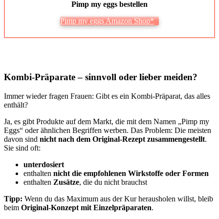
Pimp my eggs bestel­len
Pimp my eggs Ama­zon Shop*
Kom­bi-Prä­pa­ra­te – sinn­voll oder lie­ber mei­den?
Immer wie­der fra­gen Frau­en: Gibt es ein Kom­bi-Prä­pa­rat, das alles
ent­hält?
Ja, es gibt Pro­duk­te auf dem Markt, die mit dem Namen „Pimp my
Eggs“ oder ähn­li­chen Begrif­fen wer­ben. Das Pro­blem: Die meis­ten
davon sind
nicht nach dem Ori­gi­nal-Rezept zusam­men­ge­stellt
.
Sie sind oft:
unter­do­siert
ent­hal­ten
nicht die emp­foh­le­nen Wirk­stof­fe oder For­men
ent­hal­ten
Zusät­ze
, die du nicht brauchst
Tipp:
Wenn du das Maxi­mum aus der Kur her­aus­ho­len willst, bleib
beim
Ori­gi­nal-Kon­zept mit Ein­zel­prä­pa­ra­ten
.