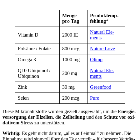
Men­ge
Pro­dukt­emp­
pro Tag
feh­lung
*
Natu­ral Ele­
Vit­amin D
2000 IE
ments
Fol­säu­re / Fola­te
800 mcg
Natu­re Love
Ome­ga 3
1000 mg
Olimp
Q10 Ubi­qui­nol /
Natu­ral Ele­
200 mg
Ubi­qui­non
ments
Zink
30 mg
Green­food
Selen
200 mcg
Pure
Die­se Mikro­nähr­stof­fe wur­den gezielt aus­ge­wählt, um die
Ener­gie­
ver­sor­gung der Eizel­len
, die
Zell­tei­lung
und den
Schutz vor oxi­
da­tiv­em Stress
zu unter­stüt­zen.
Wich­tig:
Es geht nicht dar­um, „alles auf ein­mal“ zu neh­men. Die
Ein­nah­me wird sinn­voll über den Tag ver­teilt – für bes­se­re Ver­träg­