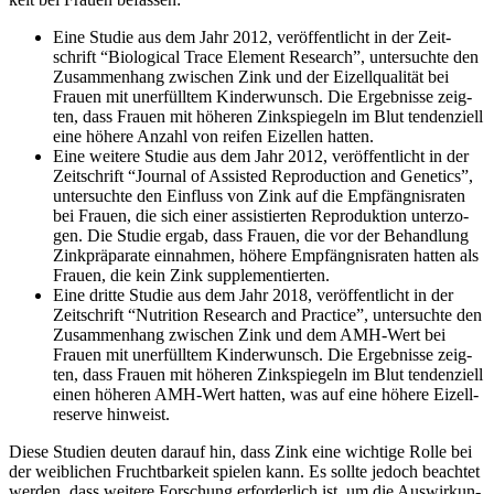
Eine Stu­die aus dem Jahr 2012, ver­öf­fent­licht in der Zeit­
schrift “Bio­lo­gi­cal Trace Ele­ment Rese­arch”, unter­such­te den
Zusam­men­hang zwi­schen Zink und der Eizell­qua­li­tät bei
Frau­en mit uner­füll­tem Kin­der­wunsch. Die Ergeb­nis­se zeig­
ten, dass Frau­en mit höhe­ren Zink­spie­geln im Blut ten­den­zi­ell
eine höhe­re Anzahl von rei­fen Eizel­len hat­ten.
Eine wei­te­re Stu­die aus dem Jahr 2012, ver­öf­fent­licht in der
Zeit­schrift “Jour­nal of Assis­ted Repro­duc­tion and Gene­tics”,
unter­such­te den Ein­fluss von Zink auf die Emp­fäng­nis­ra­ten
bei Frau­en, die sich einer assis­tier­ten Repro­duk­ti­on unter­zo­
gen. Die Stu­die ergab, dass Frau­en, die vor der Behand­lung
Zink­prä­pa­ra­te ein­nah­men, höhe­re Emp­fäng­nis­ra­ten hat­ten als
Frau­en, die kein Zink sup­ple­men­tier­ten.
Eine drit­te Stu­die aus dem Jahr 2018, ver­öf­fent­licht in der
Zeit­schrift “Nut­ri­ti­on Rese­arch and Prac­ti­ce”, unter­such­te den
Zusam­men­hang zwi­schen Zink und dem AMH-Wert bei
Frau­en mit uner­füll­tem Kin­der­wunsch. Die Ergeb­nis­se zeig­
ten, dass Frau­en mit höhe­ren Zink­spie­geln im Blut ten­den­zi­ell
einen höhe­ren AMH-Wert hat­ten, was auf eine höhe­re Eizell­
re­ser­ve hin­weist.
Die­se Stu­di­en deu­ten dar­auf hin, dass Zink eine wich­ti­ge Rol­le bei
der weib­li­chen Frucht­bar­keit spie­len kann. Es soll­te jedoch beach­tet
wer­den, dass wei­te­re For­schung erfor­der­lich ist, um die Aus­wir­kun­