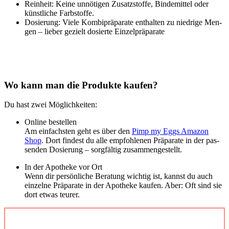
Rein­heit: Kei­ne unnö­ti­gen Zusatz­stof­fe, Bin­de­mit­tel oder
künst­li­che Farb­stof­fe.
Dosie­rung: Vie­le Kom­bi­prä­pa­ra­te ent­hal­ten zu nied­ri­ge Men­
gen – lie­ber gezielt dosier­te Ein­zel­prä­pa­ra­te
Wo kann man die Pro­duk­te kau­fen?
Du hast zwei Mög­lich­kei­ten:
Online bestel­len
Am ein­fachs­ten geht es über den
Pimp my Eggs Ama­zon
Shop
. Dort fin­dest du alle emp­foh­le­nen Prä­pa­ra­te in der pas­
sen­den Dosie­rung – sorg­fäl­tig zusam­men­ge­stellt.
In der Apo­the­ke vor Ort
Wenn dir per­sön­li­che Bera­tung wich­tig ist, kannst du auch
ein­zel­ne Prä­pa­ra­te in der Apo­the­ke kau­fen. Aber: Oft sind sie
dort etwas teu­rer.