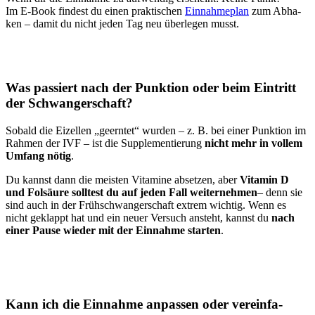
Im E‑Book fin­dest du einen prak­ti­schen
Ein­nah­me­plan
zum Abha­
ken – damit du nicht jeden Tag neu über­le­gen musst.
Was pas­siert nach der Punk­ti­on oder beim Ein­tritt
der Schwan­ger­schaft?
Sobald die Eizel­len „geern­tet“ wur­den – z. B. bei einer Punk­ti­on im
Rah­men der IVF – ist die Sup­ple­men­tie­rung
nicht mehr in vol­lem
Umfang nötig
.
Du kannst dann die meis­ten Vit­ami­ne abset­zen, aber
Vit­amin D
und Fol­säu­re soll­test du auf jeden Fall wei­ter­neh­men
– denn sie
sind auch in der Früh­schwan­ger­schaft extrem wich­tig. Wenn es
nicht geklappt hat und ein neu­er Ver­such ansteht, kannst du
nach
einer Pau­se wie­der mit der Ein­nah­me star­ten
.
Kann ich die Ein­nah­me anpas­sen oder ver­ein­fa­