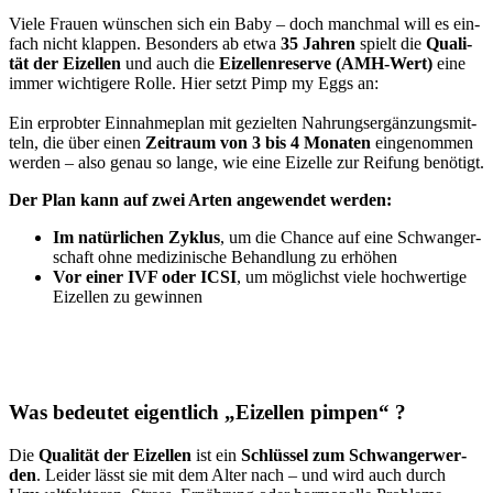
Vie­le Frau­en wün­schen sich ein Baby – doch manch­mal will es ein­
fach nicht klap­pen. Beson­ders ab etwa
35 Jah­ren
spielt die
Qua­li­
tät der Eizel­len
und auch die
Eizel­len­re­ser­ve (AMH-Wert)
eine
immer wich­ti­ge­re Rol­le. Hier setzt Pimp my Eggs an:
Ein erprob­ter Ein­nah­me­plan mit geziel­ten Nah­rungs­er­gän­zungs­mit­
teln, die über einen
Zeit­raum von 3 bis 4 Mona­ten
ein­ge­nom­men
wer­den – also genau so lan­ge, wie eine Eizel­le zur Rei­fung benö­tigt.
Der Plan kann auf zwei Arten ange­wen­det wer­den:
Im natür­li­chen Zyklus
, um die Chan­ce auf eine Schwan­ger­
schaft ohne medi­zi­ni­sche Behand­lung zu erhö­hen
Vor einer IVF oder ICSI
, um mög­lichst vie­le hoch­wer­ti­ge
Eizel­len zu gewin­nen
Was bedeu­tet eigent­lich „Eizel­len pim­pen“ ?
Die
Qua­li­tät der Eizel­len
ist ein
Schlüs­sel zum Schwan­ger­wer­
den
. Lei­der lässt sie mit dem Alter nach – und wird auch durch