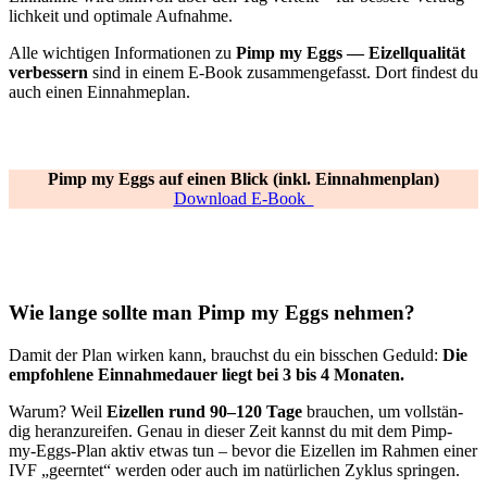
lich­keit und opti­ma­le Auf­nah­me.
Alle wich­ti­gen Infor­ma­tio­nen zu
Pimp my Eggs — Eizell­qua­li­tät
ver­bes­sern
sind in einem E‑Book zusam­men­ge­fasst. Dort fin­dest du
auch einen Ein­nah­me­plan.
Pimp my Eggs auf einen Blick (inkl. Ein­nah­men­plan)
Down­load E‑Book
Wie lan­ge soll­te man Pimp my Eggs neh­men?
Damit der Plan wir­ken kann, brauchst du ein biss­chen Geduld:
Die
emp­foh­le­ne Ein­nah­me­dau­er liegt bei 3 bis 4 Mona­ten.
War­um? Weil
Eizel­len rund 90–120 Tage
brau­chen, um voll­stän­
dig her­an­zu­rei­fen. Genau in die­ser Zeit kannst du mit dem Pimp-
my-Eggs-Plan aktiv etwas tun – bevor die Eizel­len im Rah­men einer
IVF „geern­tet“ wer­den oder auch im natür­li­chen Zyklus sprin­gen.