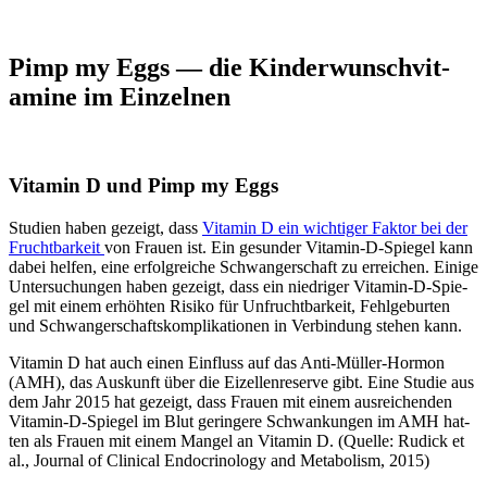
Pimp my Eggs — die Kin­der­wunsch­vit­
ami­ne im Ein­zel­nen
Vit­amin D und Pimp my Eggs
Stu­di­en haben gezeigt, dass
Vit­amin D ein wich­ti­ger Fak­tor bei der
Frucht­bar­keit
von Frau­en ist. Ein gesun­der Vit­amin-D-Spie­gel kann
dabei hel­fen, eine erfolg­rei­che Schwan­ger­schaft zu errei­chen. Eini­ge
Unter­su­chun­gen haben gezeigt, dass ein nied­ri­ger Vit­amin-D-Spie­
gel mit einem erhöh­ten Risi­ko für Unfrucht­bar­keit, Fehl­ge­bur­ten
und Schwan­ger­schafts­kom­pli­ka­tio­nen in Ver­bin­dung ste­hen kann.
Vit­amin D hat auch einen Ein­fluss auf das Anti-Mül­ler-Hor­mon
(AMH), das Aus­kunft über die Eizel­len­re­ser­ve gibt. Eine Stu­die aus
dem Jahr 2015 hat gezeigt, dass Frau­en mit einem aus­rei­chen­den
Vit­amin-D-Spie­gel im Blut gerin­ge­re Schwan­kun­gen im AMH hat­
ten als Frau­en mit einem Man­gel an Vit­amin D. (Quel­le: Rudick et
al., Jour­nal of Cli­ni­cal Endo­cri­no­lo­gy and Meta­bo­lism, 2015)