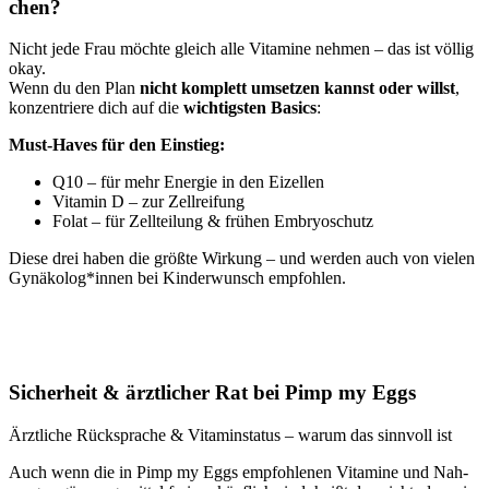
chen?
Nicht jede Frau möch­te gleich alle Vit­ami­ne neh­men – das ist völ­lig
okay.
Wenn du den Plan
nicht kom­plett umset­zen kannst oder willst
,
kon­zen­trie­re dich auf die
wich­tigs­ten Basics
:
Must-Haves für den Ein­stieg:
Q10 – für mehr Ener­gie in den Eizel­len
Vit­amin D
– zur Zell­rei­fung
Folat – für Zell­tei­lung & frü­hen Embryo­schutz
Die­se drei haben die größ­te Wir­kung – und wer­den auch von vie­len
Gynäkolog*innen bei Kin­der­wunsch emp­foh­len.
Sicher­heit & ärzt­li­cher Rat bei Pimp my Eggs
Ärzt­li­che Rück­spra­che & Vit­amin­sta­tus – war­um das sinn­voll ist
Auch wenn die in Pimp my Eggs emp­foh­le­nen Vit­ami­ne und Nah­