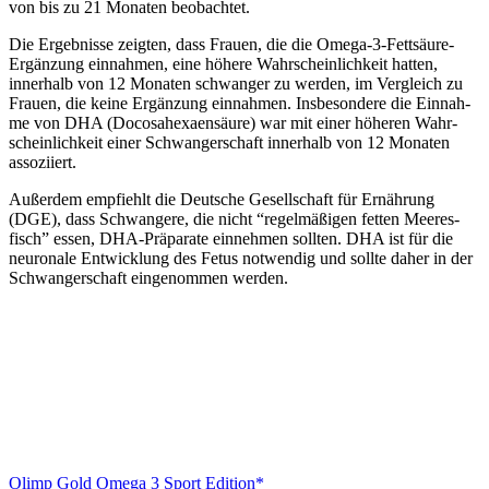
von bis zu 21 Mona­ten beob­ach­tet.
Die Ergeb­nis­se zeig­ten, dass Frau­en, die die Ome­ga-3-Fett­säu­re-
Ergän­zung ein­nah­men, eine höhe­re Wahr­schein­lich­keit hat­ten,
inner­halb von 12 Mona­ten schwan­ger zu wer­den, im Ver­gleich zu
Frau­en, die kei­ne Ergän­zung ein­nah­men. Ins­be­son­de­re die Ein­nah­
me von DHA (Doco­sa­he­xa­en­säu­re) war mit einer höhe­ren Wahr­
schein­lich­keit einer Schwan­ger­schaft inner­halb von 12 Mona­ten
asso­zi­iert.
Außer­dem emp­fiehlt die Deut­sche Gesell­schaft für Ernäh­rung
(DGE), dass Schwan­ge­re, die nicht “regel­mä­ßi­gen fet­ten Mee­res­
fisch” essen, DHA-Prä­pa­ra­te ein­neh­men soll­ten. DHA ist für die
neu­ro­na­le Ent­wick­lung des Fetus not­wen­dig und soll­te daher in der
Schwan­ger­schaft ein­ge­nom­men wer­den.
Olimp Gold Ome­ga 3 Sport Edi­ti­on*