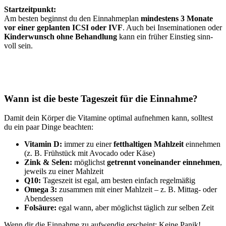
Start­zeit­punkt:
Am bes­ten beginnst du den Ein­nah­me­plan
min­des­tens 3 Mona­te
vor einer geplan­ten ICSI oder IVF
. Auch bei Inse­mi­na­tio­nen oder
Kin­der­wunsch ohne Behand­lung
kann ein frü­her Ein­stieg sinn­
voll sein.
Wann ist die bes­te Tages­zeit für die Ein­nah­me?
Damit dein Kör­per die Vit­ami­ne opti­mal auf­neh­men kann, soll­test
du ein paar Din­ge beach­ten:
Vit­amin D:
immer zu einer
fett­hal­ti­gen Mahl­zeit
ein­neh­men
(z. B. Früh­stück mit Avo­ca­do oder Käse)
Zink & Selen:
mög­lichst
getrennt von­ein­an­der ein­neh­men
,
jeweils zu einer Mahl­zeit
Q10:
Tages­zeit ist egal, am bes­ten ein­fach regel­mä­ßig
Ome­ga 3:
zusam­men mit einer Mahl­zeit – z. B. Mit­tag- oder
Abend­essen
Fol­säu­re:
egal wann, aber mög­lichst täg­lich zur sel­ben Zeit
Wenn dir die Ein­nah­me zu auf­wen­dig erscheint: Kei­ne Panik!