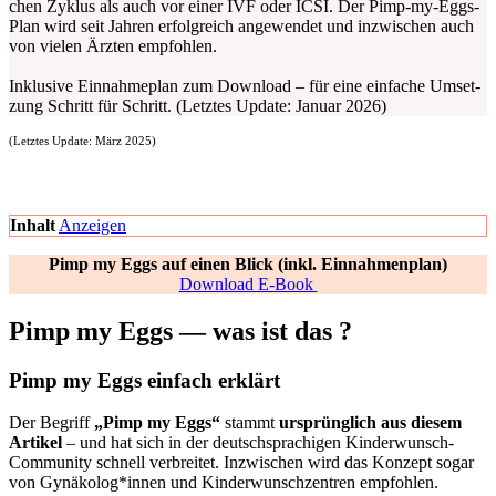
chen Zyklus als auch vor einer IVF oder ICSI. Der Pimp-my-Eggs-
Plan wird seit Jah­ren erfolg­reich ange­wen­det und inzwi­schen auch
von vie­len Ärz­ten emp­foh­len.
Inklu­si­ve Ein­nah­me­plan zum Down­load – für eine ein­fa­che Umset­
zung Schritt für Schritt. (Letz­tes Update: Janu­ar 2026)
(Letz­tes Update: März 2025)
Inhalt
Anzei­gen
Pimp my Eggs auf einen Blick (inkl. Ein­nah­men­plan)
Down­load E‑Book
Pimp my Eggs — was ist das ?
Pimp my Eggs ein­fach erklärt
Der Begriff
„Pimp my Eggs“
stammt
ursprüng­lich aus die­sem
Arti­kel
– und hat sich in der deutsch­spra­chi­gen Kin­der­wunsch-
Com­mu­ni­ty schnell ver­brei­tet. Inzwi­schen wird das Kon­zept sogar
von Gynäkolog*innen und Kin­der­wunsch­zen­tren emp­foh­len.