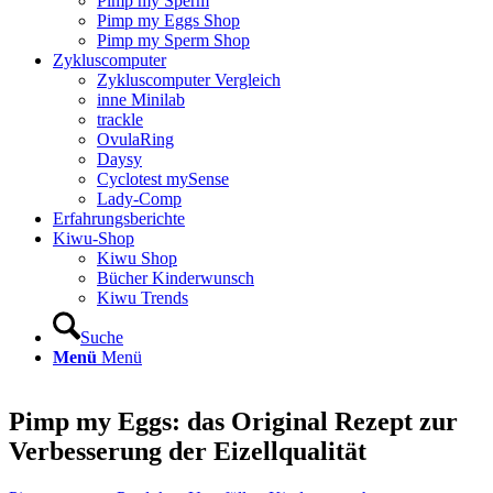
Pimp my Sperm
Pimp my Eggs Shop
Pimp my Sperm Shop
Zyklus­com­pu­ter
Zyklus­com­pu­ter Ver­gleich
inne Mini­lab
track­le
Ovu­la­Ring
Day­sy
Cyclo­test mySen­se
Lady-Comp
Erfah­rungs­be­rich­te
Kiwu-Shop
Kiwu Shop
Bücher Kin­der­wunsch
Kiwu Trends
Suche
Menü
Menü
Pimp my Eggs: das Ori­gi­nal Rezept zur
Ver­bes­se­rung der Eizell­qua­li­tät