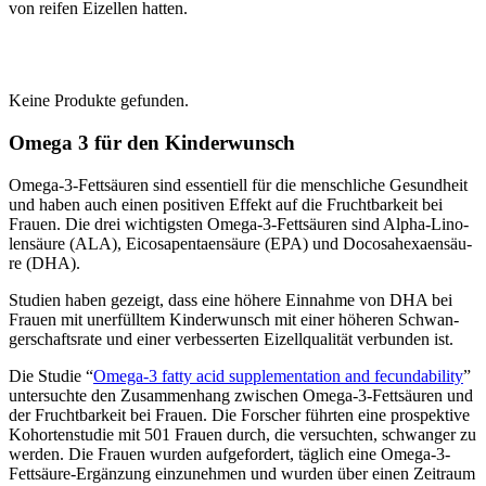
von rei­fen Eizel­len hat­ten.
Kei­ne Pro­duk­te gefun­den.
Ome­ga 3 für den Kin­der­wunsch
Ome­ga-3-Fett­säu­ren sind essen­ti­ell für die mensch­li­che Gesund­heit
und haben auch einen posi­ti­ven Effekt auf die Frucht­bar­keit bei
Frau­en. Die drei wich­tigs­ten Ome­ga-3-Fett­säu­ren sind Alpha-Lin­o­
len­säu­re (ALA), Eico­sapen­taen­säu­re (EPA) und Doco­sa­he­xa­en­säu­
re (DHA).
Stu­di­en haben gezeigt, dass eine höhe­re Ein­nah­me von DHA bei
Frau­en mit uner­füll­tem Kin­der­wunsch mit einer höhe­ren Schwan­
ger­schafts­ra­te und einer ver­bes­ser­ten Eizell­qua­li­tät ver­bun­den ist.
Die Stu­die “
Omega‑3 fat­ty acid sup­ple­men­ta­ti­on and fecundabili­ty
”
unter­such­te den Zusam­men­hang zwi­schen Ome­ga-3-Fett­säu­ren und
der Frucht­bar­keit bei Frau­en. Die For­scher führ­ten eine pro­spek­ti­ve
Kohor­ten­stu­die mit 501 Frau­en durch, die ver­such­ten, schwan­ger zu
wer­den. Die Frau­en wur­den auf­ge­for­dert, täg­lich eine Ome­ga-3-
Fett­säu­re-Ergän­zung ein­zu­neh­men und wur­den über einen Zeit­raum