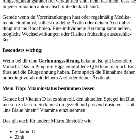
rungs­er­gän­zungs­mit­tel frei ver­käuf­lich sind, heißt das nicht, dass sie
in jeder Situa­ti­on auto­ma­tisch unbe­denk­lich sind.
Gera­de wenn du Vor­er­kran­kun­gen hast oder regel­mä­ßig Medi­ka­
men­te ein­nimmst, soll­test du dei­ne Ärz­tin oder dei­nen Arzt unbe­
dingt mit ins Boot holen. Eine indi­vi­du­el­le Bera­tung kann hel­fen,
mög­li­che Wech­sel­wir­kun­gen oder Risi­ken früh­zei­tig aus­zu­schlie­
ßen.
Beson­ders wich­tig:
Wenn bei dir eine
Gerin­nungs­stö­rung
bekannt ist, gilt beson­de­re
Vor­sicht. Das in Pimp my Eggs emp­foh­le­ne
Q10
kann näm­lich Ein­
fluss auf die Blut­ge­rin­nung haben. Bit­te sprich die Ein­nah­me daher
unbe­dingt vor­ab mit dei­nem Arzt oder dei­ner Ärz­tin ab.
Mein Tipp: Vit­amin­sta­tus bestim­men las­sen
Gera­de bei Vit­amin D ist es sinn­voll, den aktu­el­len Spie­gel im Blut
mes­sen zu las­sen. So kannst du gezielt und pas­send dosie­ren – statt
„ins Blaue hin­ein“ Vit­ami­ne ein­zu­neh­men.
Das gilt auch für ande­re Mikro­nähr­stof­fe wie:
Vit­amin D
Zink