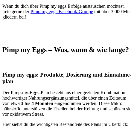
Wenn du dich über Pimp my eggs Erfol­ge aus­tau­schen möch­test,
tre­te ger­ne der
Pimp my eggs Face­book-Grup­pe
mit über 3.000 Mit­
glie­dern bei!
Pimp my Eggs – Was, wann & wie lan­ge?
Pimp my eggs: Pro­duk­te, Dosie­rung und Ein­nah­me­
plan
Der Pimp-my-Eggs-Plan besteht aus einer geziel­ten Kom­bi­na­ti­on
hoch­wer­ti­ger Nah­rungs­er­gän­zungs­mit­tel, die über einen Zeit­raum
von etwa
3 bis 4 Mona­ten
ein­ge­nom­men wer­den. Die­se Mikro­
nähr­stof­fe unter­stüt­zen die Eizel­len bei der Rei­fung und schüt­zen sie
vor oxi­da­tiv­em Stress.
Hier siehst du die wich­tigs­ten Bestand­tei­le des Plans im Über­blick: