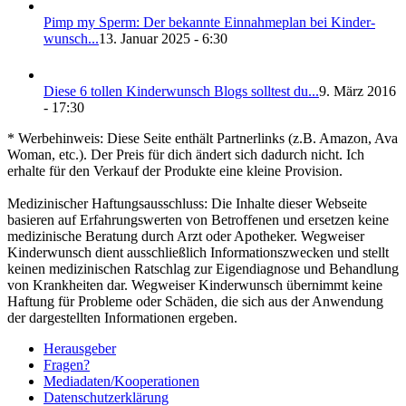
Pimp my Sperm: Der bekann­te Ein­nah­me­plan bei Kin­der­
wunsch...
13. Januar 2025 - 6:30
Die­se 6 tol­len Kin­der­wunsch Blogs soll­test du...
9. März 2016
- 17:30
* Werbehinweis: Diese Seite enthält Partnerlinks (z.B. Amazon, Ava
Woman, etc.). Der Preis für dich ändert sich dadurch nicht. Ich
erhalte für den Verkauf der Produkte eine kleine Provision.
Medizinischer Haftungsausschluss: Die Inhalte dieser Webseite
basieren auf Erfahrungswerten von Betroffenen und ersetzen keine
medizinische Beratung durch Arzt oder Apotheker. Wegweiser
Kinderwunsch dient ausschließlich Informationszwecken und stellt
keinen medizinischen Ratschlag zur Eigendiagnose und Behandlung
von Krankheiten dar. Wegweiser Kinderwunsch übernimmt keine
Haftung für Probleme oder Schäden, die sich aus der Anwendung
der dargestellten Informationen ergeben.
Her­aus­ge­ber
Fra­gen?
Mediadaten/Kooperationen
Daten­schutz­er­klä­rung