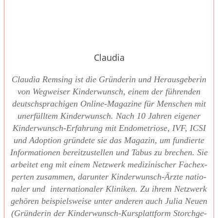
Claudia
Clau­dia Rem­sing ist die Grün­de­rin und Her­aus­ge­be­rin
von Weg­wei­ser Kin­der­wunsch, einem der füh­ren­den
deutsch­spra­chi­gen Online-Maga­zi­ne für Men­schen mit
uner­füll­tem Kin­der­wunsch. Nach 10 Jah­ren eige­ner
Kin­der­wunsch-Erfah­rung mit Endo­me­trio­se, IVF, ICSI
und Adop­ti­on grün­de­te sie das Maga­zin, um fun­dier­te
Infor­ma­tio­nen bereit­zu­stel­len und Tabus zu bre­chen. Sie
arbei­tet eng mit einem Netz­werk medi­zi­ni­scher Fach­ex­
per­ten zusam­men, dar­un­ter Kin­der­wunsch-Ärz­te natio­
na­ler und inter­na­tio­na­ler Kli­ni­ken. Zu ihrem Netz­werk
gehö­ren bei­spiels­wei­se unter ande­ren auch Julia Neu­en
(Grün­de­rin der Kin­der­wunsch-Kurs­platt­form Storch­ge­