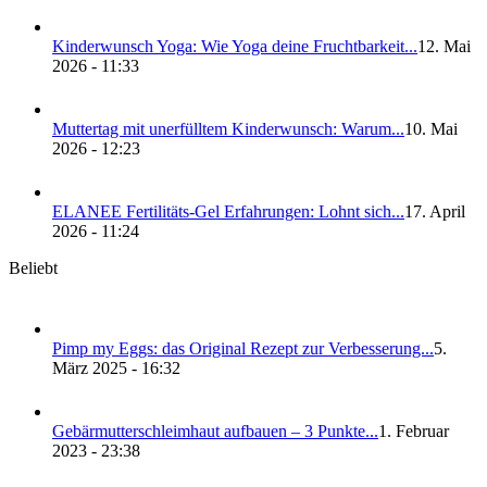
Kin­der­wunsch Yoga: Wie Yoga dei­ne Frucht­bar­keit...
12. Mai
2026 - 11:33
Mut­ter­tag mit uner­füll­tem Kin­der­wunsch: War­um...
10. Mai
2026 - 12:23
ELANEE Fer­ti­li­täts-Gel Erfah­run­gen: Lohnt sich...
17. April
2026 - 11:24
Beliebt
Pimp my Eggs: das Ori­gi­nal Rezept zur Ver­bes­se­rung...
5.
März 2025 - 16:32
Gebär­mut­ter­schleim­haut auf­bau­en – 3 Punk­te...
1. Februar
2023 - 23:38