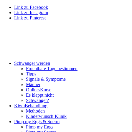
Link zu Facebook
Link zu Instagram
Link zu Pinterest
Schwan­ger wer­den
Frucht­ba­re Tage bestim­men
Tipps
Signa­le & Sym­pto­me
Män­ner
Online-Kur­se
Es klappt nicht
Schwan­ger?
Kiwu­Be­hand­lung
Metho­den
Kin­der­wunsch-Kli­nik
Pimp my Eggs & Sperm
Pimp my Eggs