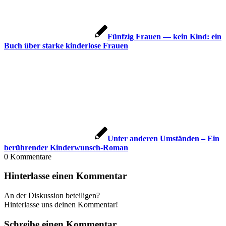
Fünf­zig Frau­en — kein Kind: ein
Buch über star­ke kin­der­lo­se Frau­en
Unter ande­ren Umstän­den – Ein
berüh­ren­der Kin­der­wunsch-Roman
0
Kommentare
Hinterlasse einen Kommentar
An der Diskussion beteiligen?
Hinterlasse uns deinen Kommentar!
Schreibe einen Kommentar