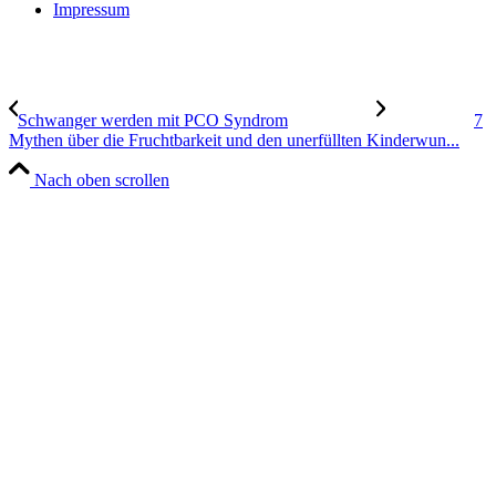
Impres­sum
Schwan­ger wer­den mit PCO Syn­drom
7
Mythen über die Frucht­bar­keit und den uner­füll­ten Kin­der­wun...
Nach oben scrollen