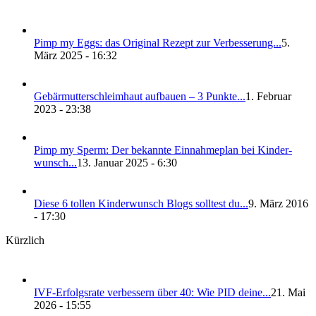
Pimp my Eggs: das Ori­gi­nal Rezept zur Ver­bes­se­rung...
5.
März 2025 - 16:32
Gebär­mut­ter­schleim­haut auf­bau­en – 3 Punk­te...
1. Februar
2023 - 23:38
Pimp my Sperm: Der bekann­te Ein­nah­me­plan bei Kin­der­
wunsch...
13. Januar 2025 - 6:30
Die­se 6 tol­len Kin­der­wunsch Blogs soll­test du...
9. März 2016
- 17:30
Kürzlich
IVF-Erfolgs­ra­te ver­bes­sern über 40: Wie PID dei­ne...
21. Mai
2026 - 15:55