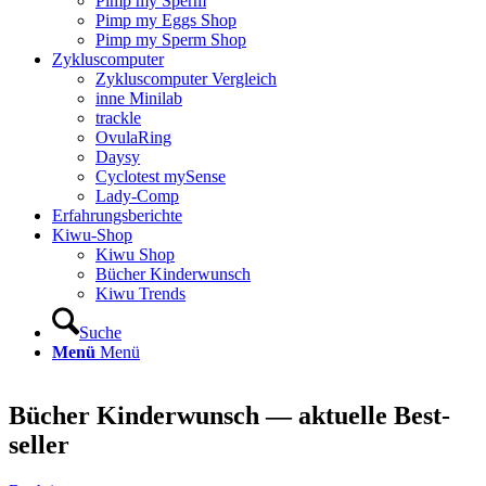
Pimp my Sperm
Pimp my Eggs Shop
Pimp my Sperm Shop
Zyklus­com­pu­ter
Zyklus­com­pu­ter Ver­gleich
inne Mini­lab
track­le
Ovu­la­Ring
Day­sy
Cyclo­test mySen­se
Lady-Comp
Erfah­rungs­be­rich­te
Kiwu-Shop
Kiwu Shop
Bücher Kin­der­wunsch
Kiwu Trends
Suche
Menü
Menü
Bücher Kin­der­wunsch — aktu­el­le Best­
sel­ler