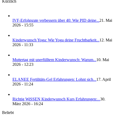
Kürzlich
IVF-Erfolgs­ra­te ver­bes­sern über 40: Wie PID dei­ne...
21. Mai
2026 - 15:55
Kin­der­wunsch Yoga: Wie Yoga dei­ne Frucht­bar­keit...
12. Mai
2026 - 11:33
Mut­ter­tag mit uner­füll­tem Kin­der­wunsch: War­um...
10. Mai
2026 - 12:23
ELANEE Fer­ti­li­täts-Gel Erfah­run­gen: Lohnt sich...
17. April
2026 - 11:24
Rich­tig WiS­SEN Kin­der­wunsch Kurs Erfah­run­gen:...
30.
März 2026 - 16:24
Beliebt