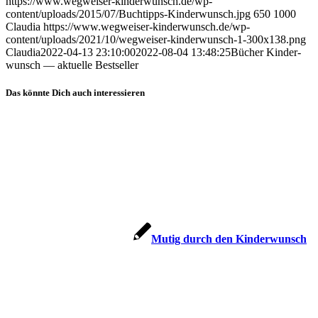
https://www.wegweiser-kinderwunsch.de/wp-
content/uploads/2015/07/Buchtipps-Kinderwunsch.jpg
650
1000
Claudia
https://www.wegweiser-kinderwunsch.de/wp-
content/uploads/2021/10/wegweiser-kinderwunsch-1-300x138.png
Claudia
2022-04-13 23:10:00
2022-08-04 13:48:25
Bücher Kin­der­
wunsch — aktu­el­le Best­sel­ler
Das könnte Dich auch interessieren
Mutig durch den Kin­der­wunsch