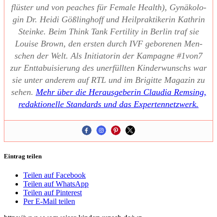
flüs­ter und von pea­ches für Fema­le Health), Gynä­ko­lo­
gin Dr. Hei­di Göß­ling­hoff und Heil­prak­ti­ke­rin Kath­rin
Stein­ke. Beim Think Tank Fer­ti­li­ty in Ber­lin traf sie
Loui­se Brown, den ers­ten durch IVF gebo­re­nen Men­
schen der Welt. Als Initia­to­rin der Kam­pa­gne #1von7
zur Ent­ta­bui­sie­rung des uner­füll­ten Kin­der­wunschs war
sie unter ande­rem auf RTL und im Bri­git­te Maga­zin zu
sehen.
Mehr über die Her­aus­ge­be­rin Clau­dia Rem­sing,
redak­tio­nel­le Stan­dards und das Exper­ten­netz­werk.
Eintrag teilen
Teilen auf Facebook
Teilen auf WhatsApp
Teilen auf Pinterest
Per E-Mail teilen