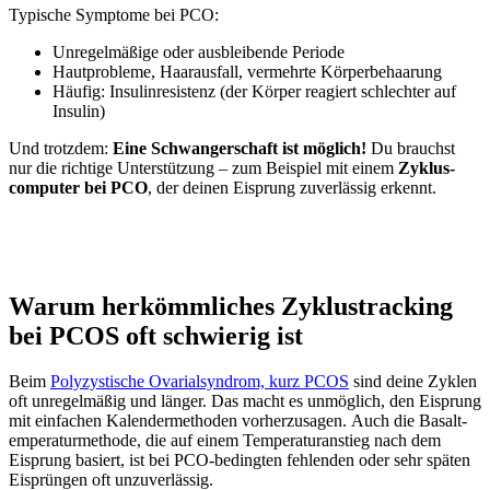
Typi­sche Sym­pto­me bei PCO:
Unre­gel­mä­ßi­ge oder aus­blei­ben­de Peri­ode
Haut­pro­ble­me, Haar­aus­fall, ver­mehr­te Kör­per­be­haa­rung
Häu­fig: Insu­lin­re­sis­tenz (der Kör­per reagiert schlech­ter auf
Insu­lin)
Und trotz­dem:
Eine Schwan­ger­schaft ist mög­lich!
Du brauchst
nur die rich­ti­ge Unter­stüt­zung – zum Bei­spiel mit einem
Zyklus­
com­pu­ter bei PCO
, der dei­nen Eisprung zuver­läs­sig erkennt.
War­um her­kömm­li­ches Zyklus­track­ing
bei PCOS oft schwie­rig ist
Beim
Poly­zys­ti­sche Ova­ri­al­syn­drom, kurz PCOS
sind dei­ne Zyklen
oft unre­gel­mä­ßig und län­ger. Das macht es unmög­lich, den Eisprung
mit ein­fa­chen Kalen­der­me­tho­den vor­her­zu­sa­gen. Auch die Basal­t­
em­pe­ra­tur­me­tho­de, die auf einem Tem­pe­ra­tur­an­stieg nach dem
Eisprung basiert, ist bei PCO-beding­ten feh­len­den oder sehr spä­ten
Eisprün­gen oft unzu­ver­läs­sig.