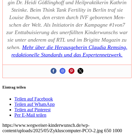
gin Dr. Hei­di Göß­ling­hoff und Heil­prak­ti­ke­rin Kath­rin
Stein­ke. Beim Think Tank Fer­ti­li­ty in Ber­lin traf sie
Loui­se Brown, den ers­ten durch IVF gebo­re­nen Men­
schen der Welt. Als Initia­to­rin der Kam­pa­gne #1von7
zur Ent­ta­bui­sie­rung des uner­füll­ten Kin­der­wunschs war
sie unter ande­rem auf RTL und im Bri­git­te Maga­zin zu
sehen.
Mehr über die Her­aus­ge­be­rin Clau­dia Rem­sing,
redak­tio­nel­le Stan­dards und das Exper­ten­netz­werk.
Eintrag teilen
Teilen auf Facebook
Teilen auf WhatsApp
Teilen auf Pinterest
Per E-Mail teilen
https://www.wegweiser-kinderwunsch.de/wp-
content/uploads/2025/05/Zykluscomputer-PCO-2.jpg
650
1000