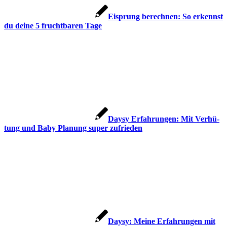
Eisprung berech­nen: So erkennst
du dei­ne 5 frucht­ba­ren Tage
Day­sy Erfah­run­gen: Mit Ver­hü­
tung und Baby Pla­nung super zufrie­den
Day­sy: Mei­ne Erfah­run­gen mit