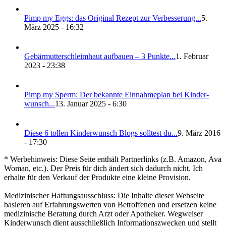
Pimp my Eggs: das Ori­gi­nal Rezept zur Ver­bes­se­rung...
5.
März 2025 - 16:32
Gebär­mut­ter­schleim­haut auf­bau­en – 3 Punk­te...
1. Februar
2023 - 23:38
Pimp my Sperm: Der bekann­te Ein­nah­me­plan bei Kin­der­
wunsch...
13. Januar 2025 - 6:30
Die­se 6 tol­len Kin­der­wunsch Blogs soll­test du...
9. März 2016
- 17:30
* Werbehinweis: Diese Seite enthält Partnerlinks (z.B. Amazon, Ava
Woman, etc.). Der Preis für dich ändert sich dadurch nicht. Ich
erhalte für den Verkauf der Produkte eine kleine Provision.
Medizinischer Haftungsausschluss: Die Inhalte dieser Webseite
basieren auf Erfahrungswerten von Betroffenen und ersetzen keine
medizinische Beratung durch Arzt oder Apotheker. Wegweiser
Kinderwunsch dient ausschließlich Informationszwecken und stellt