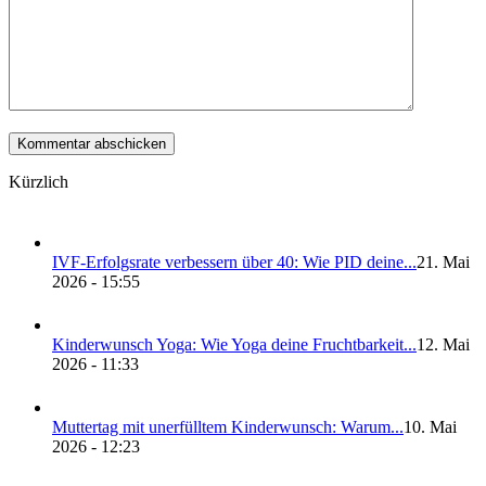
Kürzlich
IVF-Erfolgs­ra­te ver­bes­sern über 40: Wie PID dei­ne...
21. Mai
2026 - 15:55
Kin­der­wunsch Yoga: Wie Yoga dei­ne Frucht­bar­keit...
12. Mai
2026 - 11:33
Mut­ter­tag mit uner­füll­tem Kin­der­wunsch: War­um...
10. Mai
2026 - 12:23