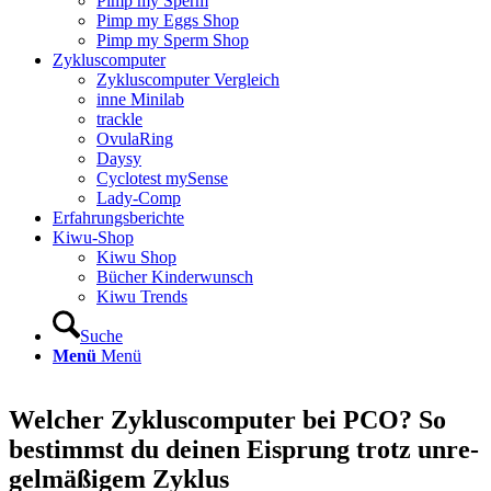
Pimp my Sperm
Pimp my Eggs Shop
Pimp my Sperm Shop
Zyklus­com­pu­ter
Zyklus­com­pu­ter Ver­gleich
inne Mini­lab
track­le
Ovu­la­Ring
Day­sy
Cyclo­test mySen­se
Lady-Comp
Erfah­rungs­be­rich­te
Kiwu-Shop
Kiwu Shop
Bücher Kin­der­wunsch
Kiwu Trends
Suche
Menü
Menü
Wel­cher Zyklus­com­pu­ter bei PCO? So
bestimmst du dei­nen Eisprung trotz unre­
gel­mä­ßi­gem Zyklus