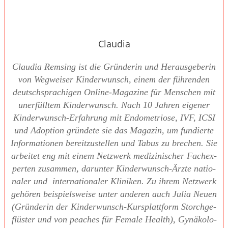
Claudia
Clau­dia Rem­sing ist die Grün­de­rin und Her­aus­ge­be­rin
von Weg­wei­ser Kin­der­wunsch, einem der füh­ren­den
deutsch­spra­chi­gen Online-Maga­zi­ne für Men­schen mit
uner­füll­tem Kin­der­wunsch. Nach 10 Jah­ren eige­ner
Kin­der­wunsch-Erfah­rung mit Endo­me­trio­se, IVF, ICSI
und Adop­ti­on grün­de­te sie das Maga­zin, um fun­dier­te
Infor­ma­tio­nen bereit­zu­stel­len und Tabus zu bre­chen. Sie
arbei­tet eng mit einem Netz­werk medi­zi­ni­scher Fach­ex­
per­ten zusam­men, dar­un­ter Kin­der­wunsch-Ärz­te natio­
na­ler und inter­na­tio­na­ler Kli­ni­ken. Zu ihrem Netz­werk
gehö­ren bei­spiels­wei­se unter ande­ren auch Julia Neu­en
(Grün­de­rin der Kin­der­wunsch-Kurs­platt­form Storch­ge­
flüs­ter und von pea­ches für Fema­le Health), Gynä­ko­lo­