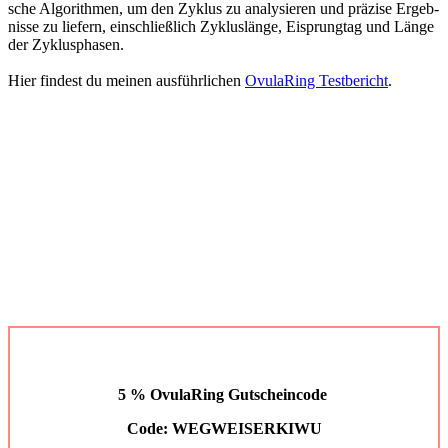
sche Algo­rith­men, um den Zyklus zu ana­ly­sie­ren und prä­zi­se Ergeb­
nis­se zu lie­fern, ein­schließ­lich Zyklus­län­ge, Eisprung­tag und Län­ge
der Zyklus­pha­sen.
Hier fin­dest du mei­nen aus­führ­li­chen
Ovu­la­Ring Test­be­richt
.
5 % Ovu­la­Ring Gut­schein­code
Code: WEGWEISERKIWU