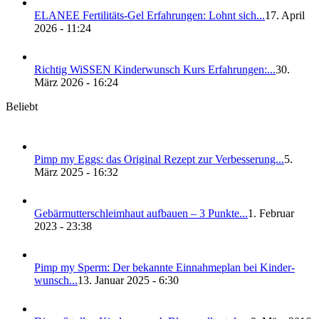
ELANEE Fer­ti­li­täts-Gel Erfah­run­gen: Lohnt sich...
17. April
2026 - 11:24
Rich­tig WiS­SEN Kin­der­wunsch Kurs Erfah­run­gen:...
30.
März 2026 - 16:24
Beliebt
Pimp my Eggs: das Ori­gi­nal Rezept zur Ver­bes­se­rung...
5.
März 2025 - 16:32
Gebär­mut­ter­schleim­haut auf­bau­en – 3 Punk­te...
1. Februar
2023 - 23:38
Pimp my Sperm: Der bekann­te Ein­nah­me­plan bei Kin­der­
wunsch...
13. Januar 2025 - 6:30