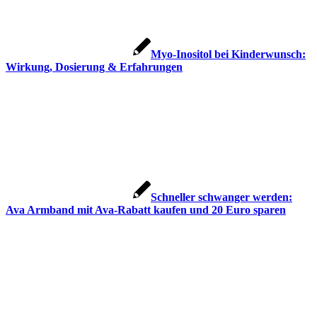
Myo-Ino­si­tol bei Kin­der­wunsch:
Wir­kung, Dosie­rung & Erfah­run­gen
Schnel­ler schwan­ger wer­den:
Ava Arm­band mit Ava-Rabatt kau­fen und 20 Euro spa­ren