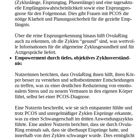
(Zyklus­län­ge, Eisprung­tag, Pha­sen­län­ge) und eine tages­ak­tu­
el­le Emp­fäng­nis­wahr­schein­lich­keit sowie eine Eisprung­pro­
gno­se für den Fol­ge­mo­nat. Dies gibt Frau­en mit PCOS die
nöti­ge Klar­heit und Pla­nungs­si­cher­heit für die geziel­te Emp­
fäng­nis.
Über die rei­ne Eisprun­ger­ken­nung hin­aus hilft Ovu­la­Ring
auch zu erken­nen, ob die Zyklen “gesund” sind, was wert­vol­
le Infor­ma­tio­nen für die all­ge­mei­ne Zyklus­ge­sund­heit und für
Arzt­ge­sprä­che lie­fert.
Empower­ment durch tie­fes, objek­ti­ves Zyklus­ver­ständ­
nis:
Nut­ze­rin­nen berich­ten, dass Ovu­la­Ring ihnen hilft, ihren Kör­
per bes­ser zu ver­ste­hen und selbst­be­stimm­ter Ent­schei­dun­gen
zu tref­fen, was zu einer deut­li­chen Redu­zie­rung von emo­tio­
na­lem Stress und zu neu­em Ver­trau­en in den eige­nen Kör­per
führt, selbst bei einer PCOS-Dia­gno­se.
Eine Nut­ze­rin beschreibt, wie sie sich ent­spann­ter fühl­te und
trotz PCOS und unre­gel­mä­ßi­ger Zyklen Eisprün­ge erkann­te,
was zu einer Schwan­ger­schaft im drit­ten Anwen­dungs­zy­klus
führ­te. Eine ande­re Nut­ze­rin berich­tet, dass sie durch Ovu­la­
Ring erst­mals sah, dass sie über­haupt Eisprün­ge hat­te, und
inner­halb von drei Zyklen schwan­ger wur­de. Dies ermög­licht