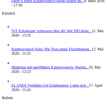
Die­se 6 tol­len Kin­der­wunsch Blogs soll­test du...
9. März 2016
- 17:30
Kürzlich
IVF-Erfolgs­ra­te ver­bes­sern über 40: Wie PID dei­ne...
21. Mai
2026 - 15:55
Kin­der­wunsch Yoga: Wie Yoga dei­ne Frucht­bar­keit...
12. Mai
2026 - 11:33
Mut­ter­tag mit uner­füll­tem Kin­der­wunsch: War­um...
10. Mai
2026 - 12:23
ELANEE Fer­ti­li­täts-Gel Erfah­run­gen: Lohnt sich...
17. April
2026 - 11:24
Beliebt