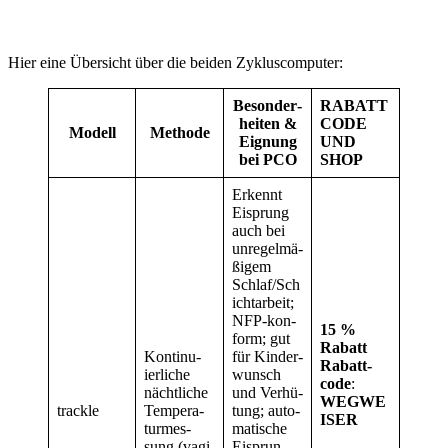
Hier eine Über­sicht über die bei­den Zyklus­com­pu­ter:
Beson­der­
RABATT
hei­ten &
CODE
Modell
Metho­de
Eig­nung
UND
bei PCO
SHOP
Erkennt
Eisprung
auch bei
unre­gel­mä­
ßi­gem
Schlaf/Sch
ichtarbeit;
NFP-kon­
15 %
form; gut
Rabatt
Kon­ti­nu­
für Kin­der­
Rabatt­
ier­li­che
wunsch
code
:
nächt­li­che
und Ver­hü­
WEGWE
track­le
Tem­pe­ra­
tung; auto­
ISER
tur­mes­
ma­ti­sche
sung (vagi­
Eisprun­