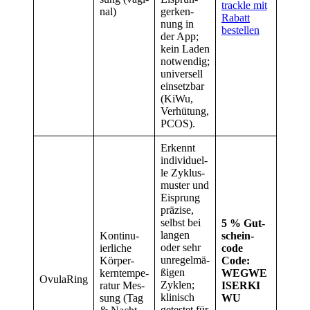
track­le mit
nal)
ger­ken­
Rabatt
nung in
bestel­len
der App;
kein Laden
not­wen­dig;
uni­ver­sell
ein­setz­bar
(KiWu,
Ver­hü­tung,
PCOS).
Erkennt
indi­vi­du­el­
le Zyklus­
mus­ter und
Eisprung
prä­zi­se,
selbst bei
5 % Gut­
lan­gen
Kon­ti­nu­
schein­
oder sehr
ier­li­che
code
unre­gel­mä­
Kör­per­
Code:
ßi­gen
kern­tem­pe­
WEGWE
Ovu­la­Ring
Zyklen;
ra­tur Mes­
ISERKI
kli­nisch
sung (Tag
WU
getes­tet für