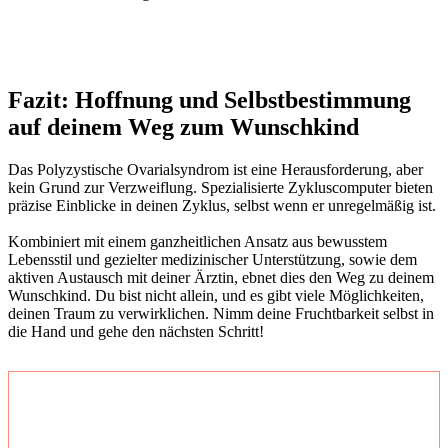
Fazit: Hoff­nung und Selbst­be­stim­mung
auf dei­nem Weg zum Wunsch­kind
Das Poly­zys­ti­sche Ova­ri­al­syn­drom ist eine Her­aus­for­de­rung, aber
kein Grund zur Ver­zweif­lung. Spe­zia­li­sier­te Zyklus­com­pu­ter bie­ten
prä­zi­se Ein­bli­cke in dei­nen Zyklus, selbst wenn er unre­gel­mä­ßig ist.
Kom­bi­niert mit einem ganz­heit­li­chen Ansatz aus bewuss­tem
Lebens­stil und geziel­ter medi­zi­ni­scher Unter­stüt­zung, sowie dem
akti­ven Aus­tausch mit dei­ner Ärz­tin, ebnet dies den Weg zu dei­nem
Wunsch­kind. Du bist nicht allein, und es gibt vie­le Mög­lich­kei­ten,
dei­nen Traum zu ver­wirk­li­chen. Nimm dei­ne Frucht­bar­keit selbst in
die Hand und gehe den nächs­ten Schritt!