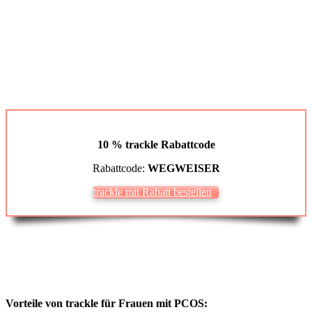
10 % track­le
Rabatt­code
Rabatt­code:
WEGWEISER
track­le mit Rabatt bestel­len
Vor­tei­le von track­le für Frau­en mit PCOS: