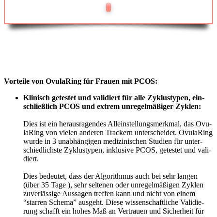
Vor­tei­le von Ovu­la­Ring für Frau­en mit PCOS:
Kli­nisch getes­tet und vali­diert für alle Zyklus­ty­pen, ein­
schließ­lich PCOS und extrem unre­gel­mä­ßi­ger Zyklen:
Dies ist ein her­aus­ra­gen­des Allein­stel­lungs­merk­mal, das Ovu­
la­Ring von vie­len ande­ren Tra­ckern unter­schei­det. Ovu­la­Ring
wur­de in 3 unab­hän­gi­gen medi­zi­ni­schen Stu­di­en für unter­
schied­lichs­te Zyklus­ty­pen, inklu­si­ve PCOS, getes­tet und vali­
diert.
Dies bedeu­tet, dass der Algo­rith­mus auch bei sehr lan­gen
(über 35 Tage ), sehr sel­te­nen oder unre­gel­mä­ßi­gen Zyklen
zuver­läs­si­ge Aus­sa­gen tref­fen kann und nicht von einem
“star­ren Sche­ma” aus­geht. Die­se wis­sen­schaft­li­che Vali­die­
rung schafft ein hohes Maß an Ver­trau­en und Sicher­heit für