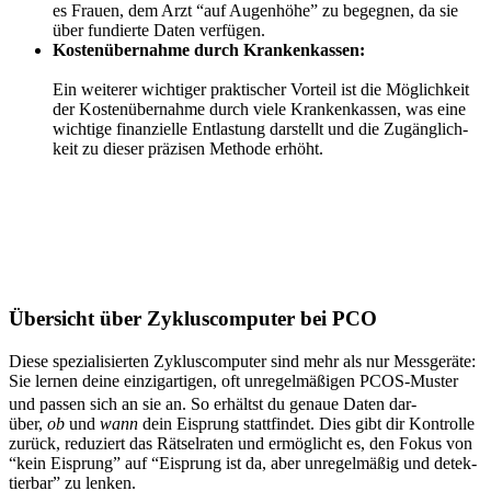
es Frau­en, dem Arzt “auf Augen­hö­he” zu begeg­nen, da sie
über fun­dier­te Daten ver­fü­gen.
Kos­ten­über­nah­me durch Kran­ken­kas­sen:
Ein wei­te­rer wich­ti­ger prak­ti­scher Vor­teil ist die Mög­lich­keit
der Kos­ten­über­nah­me durch vie­le Kran­ken­kas­sen, was eine
wich­ti­ge finan­zi­el­le Ent­las­tung dar­stellt und die Zugäng­lich­
keit zu die­ser prä­zi­sen Metho­de erhöht.
Über­sicht über Zyklus­com­pu­ter bei PCO
Die­se spe­zia­li­sier­ten Zyklus­com­pu­ter sind mehr als nur Mess­ge­rä­te:
Sie ler­nen dei­ne ein­zig­ar­ti­gen, oft unre­gel­mä­ßi­gen PCOS-Mus­ter
und pas­sen sich an sie an.
So erhältst du genaue Daten dar­
über,
ob
und
wann
dein Eisprung statt­fin­det. Dies gibt dir Kon­trol­le
zurück, redu­ziert das Rät­sel­ra­ten und ermög­licht es, den Fokus von
“kein Eisprung” auf “Eisprung ist da, aber unre­gel­mä­ßig und detek­
tier­bar” zu len­ken.