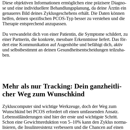
Die­se objek­ti­ven Infor­ma­tio­nen ermög­li­chen eine prä­zi­se­re Dia­gno­
se und eine indi­vi­du­el­le­re Behand­lungs­pla­nung, da dei­ne Ärz­tin ein
genaue­res Bild dei­nes Zyklus­ge­sche­hens erhält. Die Daten kön­nen
hel­fen, dei­nen spe­zi­fi­schen PCOS-Typ bes­ser zu ver­ste­hen und die
The­ra­pie ent­spre­chend anzu­pas­sen.
Du ver­wan­delst dich von einer Pati­en­tin, die Sym­pto­me schil­dert, zu
einer Part­ne­rin, die kon­kre­te, mess­ba­re Erkennt­nis­se lie­fert. Das för­
dert eine Kom­mu­ni­ka­ti­on auf Augen­hö­he und befä­higt dich, aktiv
und selbst­be­stimmt an dei­nen Gesund­heits­ent­schei­dun­gen teil­zu­ha­
ben.
Mehr als nur Track­ing: Dein ganz­heit­li­
cher Weg zum Wunsch­kind
Zyklus­com­pu­ter sind wich­ti­ge Werk­zeu­ge, doch der Weg zum
Wunsch­kind bei PCOS erfor­dert oft einen umfas­sen­den Ansatz.
Lebens­sti­län­de­run­gen sind hier der ers­te und wich­tigs­te Schritt.
Schon eine Gewichts­re­duk­ti­on von 5–10% kann den Zyklus nor­ma­
li­sie­ren, die Insu­lin­re­sis­tenz ver­bes­sern und die Chan­cen auf einen