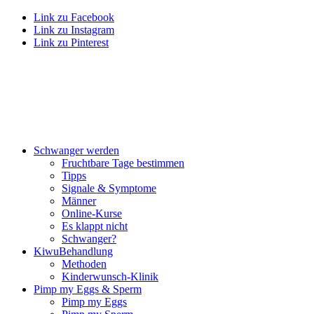
Link zu Facebook
Link zu Instagram
Link zu Pinterest
Schwan­ger wer­den
Frucht­ba­re Tage bestim­men
Tipps
Signa­le & Sym­pto­me
Män­ner
Online-Kur­se
Es klappt nicht
Schwan­ger?
Kiwu­Be­hand­lung
Metho­den
Kin­der­wunsch-Kli­nik
Pimp my Eggs & Sperm
Pimp my Eggs