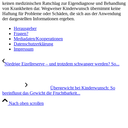
keinen medizinischen Ratschlag zur Eigendiagnose und Behandlung
von Krankheiten dar. Wegweiser Kinderwunsch übernimmt keine
Haftung für Probleme oder Schäden, die sich aus der Anwendung
der dargestellten Informationen ergeben.
Her­aus­ge­ber
Fra­gen?
Mediadaten/Kooperationen
Daten­schutz­er­klä­rung
Impres­sum
Nied­ri­ge Eizell­re­ser­ve – und trotz­dem schwan­ger wer­den? So...
Über­ge­wicht bei Kin­der­wunsch: So
beein­flusst das Gewicht die Frucht­bar­keit...
Nach oben scrollen