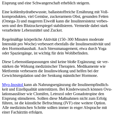
Eisprung und eine Schwan­ger­schaft erheb­lich stei­gern.
Eine koh­len­hy­drat­be­wuss­te, bal­last­stoff­rei­che Ernäh­rung mit Voll­
korn­pro­duk­ten, viel Gemü­se, zucker­ar­mem Obst, gesun­den Fet­ten
(Omega‑3) und mage­rem Eiweiß kann die Insu­lin­re­sis­tenz ver­bes­
sern und den Blut­zu­cker­spie­gel sta­bi­li­sie­ren. Ver­mei­de dabei stark
ver­ar­bei­te­te Lebens­mit­tel und Zucker.
Regel­mä­ßi­ge kör­per­li­che Akti­vi­tät (150–300 Minu­ten mode­ra­te
Inten­si­tät pro Woche) ver­bes­sert eben­falls die Insu­lin­sen­si­ti­vi­tät und
den Hor­mon­haus­halt. Auch Stress­ma­nage­ment, etwa durch Yoga
oder Spa­zier­gän­ge, ist wich­tig für dein Wohl­be­fin­den.
Die­se Lebens­stil­an­pas­sun­gen sind kei­ne blo­ße Ergän­zung; sie ver­
stär­ken die Wir­kung medi­zi­ni­scher The­ra­pien. Medi­ka­men­te wie
Met­formin ver­bes­sern die Insu­lin­wir­kung und hel­fen bei der
Gewichts­re­gu­la­ti­on und der Sen­kung männ­li­cher Hor­mo­ne.
Myo-Ino­si­tol
kann als Nah­rungs­er­gän­zung die Insu­lin­emp­find­lich­
keit und Eizell­qua­li­tät unter­stüt­zen. Bei Kin­der­wunsch kön­nen Ovu­
la­ti­ons­aus­lö­ser wie Clo­mi­fen, Letro­zol oder Gona­do­tro­pi­ne den
Eisprung sti­mu­lie­ren. Soll­ten die­se Maß­nah­men nicht zum Erfolg
füh­ren, ist die künst­li­che Befruch­tung (IVF) eine wei­te­re Opti­on.
Alle medi­zi­ni­schen Schrit­te soll­ten immer in enger Abspra­che mit
einer Fach­ärz­tin erfol­gen.