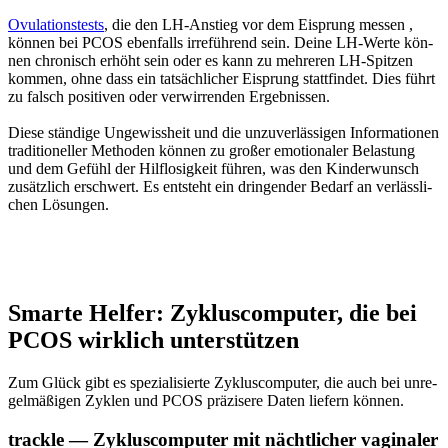
Ovu­la­ti­ons­tests
, die den LH-Anstieg vor dem Eisprung mes­sen ,
kön­nen bei PCOS eben­falls irre­füh­rend sein. Dei­ne LH-Wer­te kön­
nen chro­nisch erhöht sein oder es kann zu meh­re­ren LH-Spit­zen
kom­men, ohne dass ein tat­säch­li­cher Eisprung statt­fin­det. Dies führt
zu falsch posi­ti­ven oder ver­wir­ren­den Ergeb­nis­sen.
Die­se stän­di­ge Unge­wiss­heit und die unzu­ver­läs­si­gen Infor­ma­tio­nen
tra­di­tio­nel­ler Metho­den kön­nen zu gro­ßer emo­tio­na­ler Belas­tung
und dem Gefühl der Hilf­lo­sig­keit füh­ren, was den Kin­der­wunsch
zusätz­lich erschwert. Es ent­steht ein drin­gen­der Bedarf an ver­läss­li­
chen Lösun­gen.
Smar­te Hel­fer: Zyklus­com­pu­ter, die bei
PCOS wirk­lich unter­stüt­zen
Zum Glück gibt es spe­zia­li­sier­te Zyklus­com­pu­ter, die auch bei unre­
gel­mä­ßi­gen Zyklen und PCOS prä­zi­se­re Daten lie­fern kön­nen.
track­le — Zyklus­com­pu­ter mit nächt­li­cher vagi­na­ler