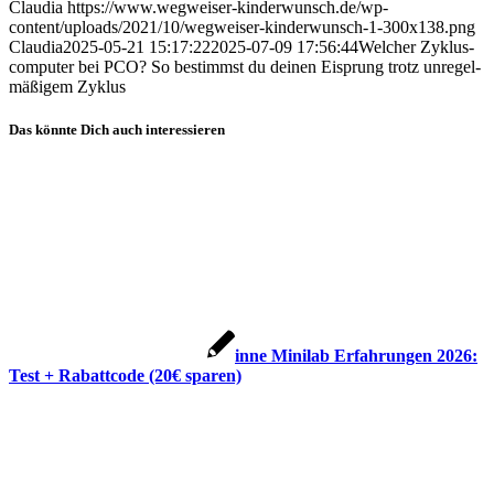
Claudia
https://www.wegweiser-kinderwunsch.de/wp-
content/uploads/2021/10/wegweiser-kinderwunsch-1-300x138.png
Claudia
2025-05-21 15:17:22
2025-07-09 17:56:44
Wel­cher Zyklus­
com­pu­ter bei PCO? So bestimmst du dei­nen Eisprung trotz unre­gel­
mä­ßi­gem Zyklus
Das könnte Dich auch interessieren
inne Mini­lab Erfah­run­gen 2026:
Test + Rabatt­code (20€ spa­ren)