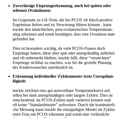
Zuver­läs­si­ge Eisprun­ger­ken­nung, auch bei spä­ten oder
sel­te­nen Ovu­la­tio­nen:
Im Gegen­satz zu LH-Tests, die bei PCOS oft falsch-posi­ti­ve
Ergeb­nis­se lie­fern und zu Ver­wir­rung füh­ren kön­nen , kann
track­le den tat­säch­li­chen, post-ovu­la­to­ri­schen Tem­pe­ra­tur­an­
stieg erken­nen und somit bestä­ti­gen, dass eine Ovu­la­ti­on statt­
ge­fun­den hat.
Dies ist beson­ders wich­tig, da vie­le PCOS-Frau­en doch
Eisprün­ge haben, die­se aber spät oder unre­gel­mä­ßig auf­tre­ten
und oft unbe­merkt blei­ben. track­le hilft, die­se “ver­steck­ten”
Eisprün­ge sicht­bar zu machen, was für die geziel­te Pla­nung
des Kin­der­wun­sches uner­läss­lich ist.
Erken­nung indi­vi­du­el­ler Zyklus­mus­ter trotz Unre­gel­mä­
ßig­keit:
track­le zeich­net eine gut aus­wert­ba­re Tem­pe­ra­tur­kur­ve auf,
selbst bei stark unre­gel­mä­ßi­gen oder lan­gen Zyklen. Dies ist
ent­schei­dend, da PCOS-Zyklen stark vari­ie­ren kön­nen und
oft kei­ne “Stan­dard­mus­ter” auf­wei­sen. Durch die kon­ti­nu­ier­li­
che Mes­sung kann track­le die ein­zig­ar­ti­gen Mus­ter im Zyklus
einer Frau mit PCOS erken­nen und somit eine ver­läss­li­che