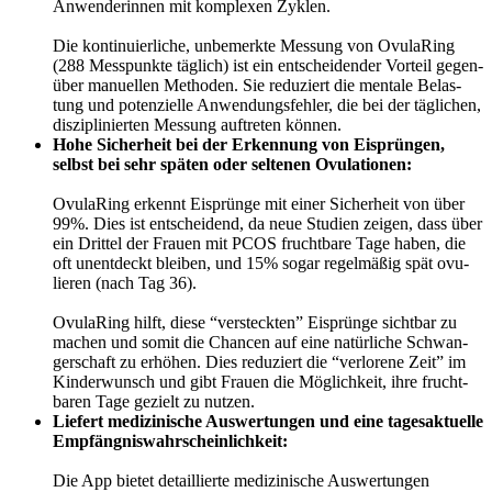
Anwen­de­rin­nen mit kom­ple­xen Zyklen.
Die kon­ti­nu­ier­li­che, unbe­merk­te Mes­sung von Ovu­la­Ring
(288 Mess­punk­te täg­lich) ist ein ent­schei­den­der Vor­teil gegen­
über manu­el­len Metho­den. Sie redu­ziert die men­ta­le Belas­
tung und poten­zi­el­le Anwen­dungs­feh­ler, die bei der täg­li­chen,
dis­zi­pli­nier­ten Mes­sung auf­tre­ten kön­nen.
Hohe Sicher­heit bei der Erken­nung von Eisprün­gen,
selbst bei sehr spä­ten oder sel­te­nen Ovu­la­tio­nen:
Ovu­la­Ring erkennt Eisprün­ge mit einer Sicher­heit von über
99%. Dies ist ent­schei­dend, da neue Stu­di­en zei­gen, dass über
ein Drit­tel der Frau­en mit PCOS frucht­ba­re Tage haben, die
oft unent­deckt blei­ben, und 15% sogar regel­mä­ßig spät ovu­
lie­ren (nach Tag 36).
Ovu­la­Ring hilft, die­se “ver­steck­ten” Eisprün­ge sicht­bar zu
machen und somit die Chan­cen auf eine natür­li­che Schwan­
ger­schaft zu erhö­hen. Dies redu­ziert die “ver­lo­re­ne Zeit” im
Kin­der­wunsch und gibt Frau­en die Mög­lich­keit, ihre frucht­
ba­ren Tage gezielt zu nut­zen.
Lie­fert medi­zi­ni­sche Aus­wer­tun­gen und eine tages­ak­tu­el­le
Emp­fäng­nis­wahr­schein­lich­keit:
Die App bie­tet detail­lier­te medi­zi­ni­sche Aus­wer­tun­gen