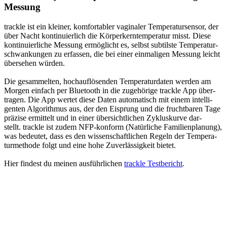
Mes­sung
track­le ist ein klei­ner, kom­for­ta­bler vagi­na­ler Tem­pe­ra­tur­sen­sor, der
über Nacht kon­ti­nu­ier­lich die Kör­per­kern­tem­pe­ra­tur misst. Die­se
kon­ti­nu­ier­li­che Mes­sung ermög­licht es, selbst sub­tils­te Tem­pe­ra­tur­
schwan­kun­gen zu erfas­sen, die bei einer ein­ma­li­gen Mes­sung leicht
über­se­hen wür­den.
Die gesam­mel­ten, hoch­auf­lö­sen­den Tem­pe­ra­tur­da­ten wer­den am
Mor­gen ein­fach per Blue­tooth in die zuge­hö­ri­ge track­le App über­
tra­gen. Die App wer­tet die­se Daten auto­ma­tisch mit einem intel­li­
gen­ten Algo­rith­mus aus, der den Eisprung und die frucht­ba­ren Tage
prä­zi­se ermit­telt und in einer über­sicht­li­chen Zyklus­kur­ve dar­
stellt. track­le ist zudem NFP-kon­form (Natür­li­che Fami­li­en­pla­nung),
was bedeu­tet, dass es den wis­sen­schaft­li­chen Regeln der Tem­pe­ra­
tur­me­tho­de folgt und eine hohe Zuver­läs­sig­keit bie­tet.
Hier fin­dest du mei­nen aus­führ­li­chen
track­le Test­be­richt
.