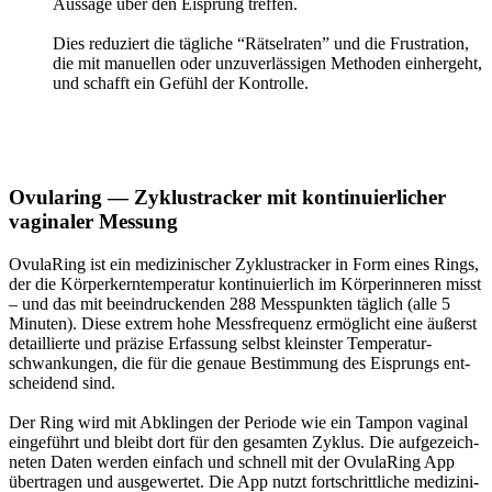
Aus­sa­ge über den Eisprung tref­fen.
Dies redu­ziert die täg­li­che “Rät­sel­ra­ten” und die Frus­tra­ti­on,
die mit manu­el­len oder unzu­ver­läs­si­gen Metho­den ein­her­geht,
und schafft ein Gefühl der Kon­trol­le.
Ovu­la­ring — Zyklus­tra­cker mit kon­ti­nu­ier­li­cher
vagi­na­ler Mes­sung
Ovu­la­Ring ist ein medi­zi­ni­scher Zyklus­tra­cker in Form eines Rings,
der die Kör­per­kern­tem­pe­ra­tur kon­ti­nu­ier­lich im Kör­per­in­ne­ren misst
– und das mit beein­dru­cken­den 288 Mess­punk­ten täg­lich (alle 5
Minu­ten). Die­se extrem hohe Mess­fre­quenz ermög­licht eine äußerst
detail­lier­te und prä­zi­se Erfas­sung selbst kleins­ter Tem­pe­ra­tur­
schwan­kun­gen, die für die genaue Bestim­mung des Eisprungs ent­
schei­dend sind.
Der Ring wird mit Abklin­gen der Peri­ode wie ein Tam­pon vagi­nal
ein­ge­führt und bleibt dort für den gesam­ten Zyklus. Die auf­ge­zeich­
ne­ten Daten wer­den ein­fach und schnell mit der Ovu­la­Ring App
über­tra­gen und aus­ge­wer­tet. Die App nutzt fort­schritt­li­che medi­zi­ni­