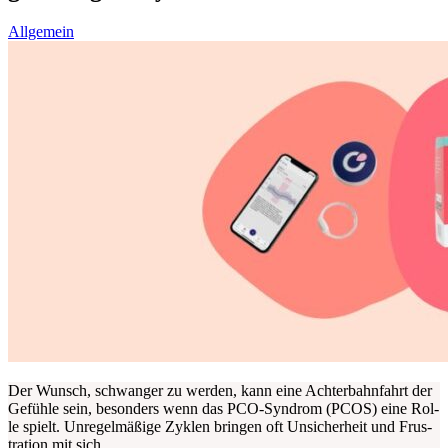
Allgemein
Der Wunsch, schwan­ger zu wer­den, kann eine Ach­ter­bahn­fahrt der
Gefüh­le sein, beson­ders wenn das PCO-Syn­drom (PCOS) eine Rol­
le spielt. Unre­gel­mä­ßi­ge Zyklen brin­gen oft Unsi­cher­heit und Frus­
tra­ti­on mit sich.