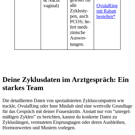
& Nacht
alle
vagi­nal)
Ovu­la­Ring
Zyklus­ty­
mit Rabatt
pen, auch
bestel­len*
PCOS; lie­
fert medi­
zi­ni­sche
Aus­wer­
tun­gen.
Dei­ne Zyklus­da­ten im Arzt­ge­spräch: Ein
star­kes Team
Die detail­lier­ten Daten von spe­zia­li­sier­ten Zyklus­com­pu­tern wie
track­le, Ovu­la­Ring oder Inne Mini­lab sind eine wert­vol­le Grund­la­ge
für das Gespräch mit dei­ner Frau­en­ärz­tin. Anstatt nur von “unre­gel­
mä­ßi­gen Zyklen” zu berich­ten, kannst du kon­kre­te Daten zu
Zyklus­län­gen, ver­mu­te­ten Eisprung­ta­gen oder deren Aus­blei­ben,
Hor­mon­wer­ten und Mus­tern vor­le­gen.