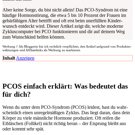
Aber kei­ne Sor­ge, du bist nicht allein! Das PCO-Syn­drom ist eine
häu­fi­ge Hor­mon­stö­rung, die etwa 5 bis 10 Pro­zent der Frau­en im
gebär­fä­hi­gen Alter betrifft und oft erst beim uner­füll­ten Kin­der­
wunsch ent­deckt wird. Die­ser Arti­kel zeigt dir, wel­che moder­ne
Zyklus­com­pu­ter bei PCO funk­tio­nie­ren und dir auf dei­nem Weg
zum Wunsch­kind hel­fen kön­nen.
Wer­bung // Als Blog­ge­rin bin ich recht­lich ver­pflich­tet, den Arti­kel auf­grund von Pro­dukt­er­
wäh­nun­gen und Aff­li­ate­links als Wer­bung zu mar­kie­ren.
Inhalt
Anzei­gen
PCOS ein­fach erklärt: Was bedeu­tet das
für dich?
Wenn du unter dem PCO-Syn­drom (PCOS) lei­dest, hast du wahr­
schein­lich einen unre­gel­mä­ßi­gen Zyklus. Das liegt dar­an, dass dein
Kör­per zu vie­le männ­li­che Hor­mo­ne pro­du­ziert. Oft rei­fen die
Eibläs­chen (Fol­li­kel) nicht rich­tig her­an – der Eisprung bleibt aus
oder kommt sehr spät.