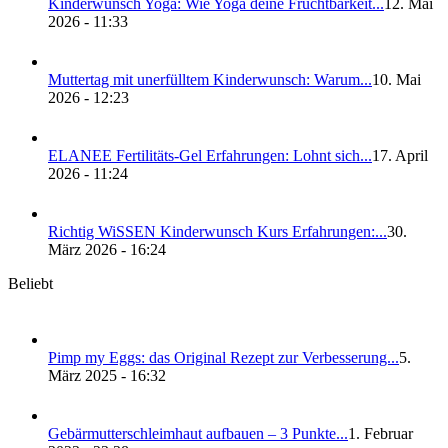
Kin­der­wunsch Yoga: Wie Yoga dei­ne Frucht­bar­keit...
12. Mai
2026 - 11:33
Mut­ter­tag mit uner­füll­tem Kin­der­wunsch: War­um...
10. Mai
2026 - 12:23
ELANEE Fer­ti­li­täts-Gel Erfah­run­gen: Lohnt sich...
17. April
2026 - 11:24
Rich­tig WiS­SEN Kin­der­wunsch Kurs Erfah­run­gen:...
30.
März 2026 - 16:24
Beliebt
Pimp my Eggs: das Ori­gi­nal Rezept zur Ver­bes­se­rung...
5.
März 2025 - 16:32
Gebär­mut­ter­schleim­haut auf­bau­en – 3 Punk­te...
1. Februar