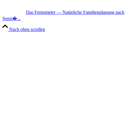
Das Femo­me­ter — Natür­li­che Fami­li­en­pla­nung nach
Sen­si�...
Nach oben scrollen