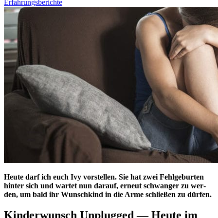
Erfahrungsberichte
Heu­te darf ich euch Ivy vor­stel­len. Sie hat zwei Fehl­ge­bur­ten
hin­ter sich und war­tet nun dar­auf, erneut schwan­ger zu wer­
den, um bald ihr Wunsch­kind in die Arme schlie­ßen zu dür­fen.
Kin­der­wunsch Unplug­ged — Heu­te im