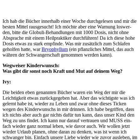
Ich hab die Bücher inner­halb einer Woche durch­ge­le­sen und mir die
bes­ten Mit­tel raus­ge­sucht! Ich möch­te aber eine War­nung los­wer­
den, bit­te die Glo­bu­li-Behand­lun­gen mit 1000 Dosis, nicht ohne
Abspra­che mit einem Heil­prak­ti­ker durch­füh­ren! Da ich die­se hohe
Dosis etwas zu stark emp­fin­de. Was mir zusätz­lich zum Schla­fen
gehol­fen hat­te, war
Bryo­phyl­lum
(ein pflanz­li­ches Mit­tel, das auch
wäh­ren der Schwan­ger­schaft genom­men wer­den kann).
Weg­wei­ser Kin­der­wunsch:
Was gibt dir sonst noch Kraft und Mut auf dei­nem Weg?
Ivy:
Die bei­den eben genann­ten Bücher waren ein Weg der mir die
Leich­tig­keit etwas zurück­ge­ge­ben hat. Aber das wich­tigs­te was ich
gelernt habe ist, wie­der zu Leben und zwar ohne die­ses Ticken
wegen des Kin­der­wunschs in mir drin­nen. Ich habe begrif­fen, dass
ich nichts aber auch gar nichts dafür tun kann, dass unser Kind den
Weg zu uns fin­det. Ich kann nur dar­auf ver­trau­en und MUSS ein­
fach wie­der ganz nor­mal leben, wie davor auch. Wir wol­len jetzt
wie­der Urlaub pla­nen, ohne dar­an zu den­ken, was ist wenn ich
schwan­ger bin. Ein­fach unse­re Lie­be wie­der wie zuvor aus­le­ben, im