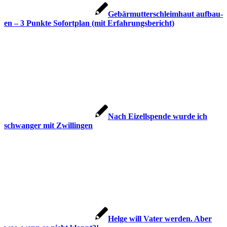
Gebär­mut­ter­schleim­haut auf­bau­
en – 3 Punk­te Sofort­plan (mit Erfah­rungs­be­richt)
Nach Eizell­spen­de wur­de ich
schwan­ger mit Zwil­lin­gen
Hel­ge will Vater wer­den. Aber