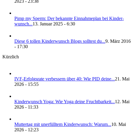
2023 - 23:38
Pimp my Sperm: Der bekann­te Ein­nah­me­plan bei Kin­der­
wunsch...
13. Januar 2025 - 6:30
Die­se 6 tol­len Kin­der­wunsch Blogs soll­test du...
9. März 2016
- 17:30
Kürzlich
IVF-Erfolgs­ra­te ver­bes­sern über 40: Wie PID dei­ne...
21. Mai
2026 - 15:55
Kin­der­wunsch Yoga: Wie Yoga dei­ne Frucht­bar­keit...
12. Mai
2026 - 11:33
Mut­ter­tag mit uner­füll­tem Kin­der­wunsch: War­um...
10. Mai
2026 - 12:23