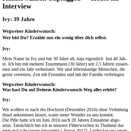
Inter­view
Ivy: 39 Jah­re
Weg­wei­ser Kin­der­wunsch:
Wer bist Du? Erzäh­le uns ein wenig über dich selbst.
Ivy:
Mein Name ist Ivy und bin 39 Jah­re alt, naja eigent­lich fast 40 Jah­
re. Ich bin mit mei­nem Traum­mann (30 Jah­re) seit 2,5 Jah­ren zusam­
men und ein Jahr ver­hei­ra­tet. Wir sind lebens­lus­ti­ge Men­schen, die
ger­ne ver­rei­sen, Zeit mit Freun­den und mit der Fami­lie ver­brin­gen.
Weg­wei­ser Kin­der­wunsch:
Was hast Du auf Dei­nem Kin­der­wunsch-Weg alles erlebt?
Ivy:
Wir woll­ten es nach der Hoch­zeit (Dezem­ber 2016) ohne Ver­hü­tung
drauf ankom­men las­sen, wann unser Wun­der zu uns kommt.
Die Pil­le hat­te ich im Juni 2016 nach 20 Jah­ren Ein­nah­me abge­
setzt. Tat­säch­lich bin ich in unse­ren Flit­ter­wo­chen in Thai­land das
ers­te mal schwan­ger gewor­den ( Janu­ar 2017). Lei­der hat uns unser