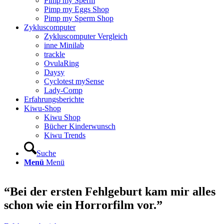
Pimp my Sperm
Pimp my Eggs Shop
Pimp my Sperm Shop
Zyklus­com­pu­ter
Zyklus­com­pu­ter Ver­gleich
inne Mini­lab
track­le
Ovu­la­Ring
Day­sy
Cyclo­test mySen­se
Lady-Comp
Erfah­rungs­be­rich­te
Kiwu-Shop
Kiwu Shop
Bücher Kin­der­wunsch
Kiwu Trends
Suche
Menü
Menü
“Bei der ers­ten Fehl­ge­burt kam mir alles
schon wie ein Hor­ror­film vor.”