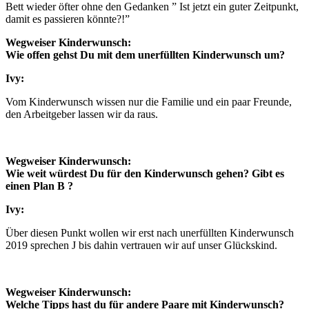
Bett wie­der öfter ohne den Gedan­ken ” Ist jetzt ein guter Zeit­punkt,
damit es pas­sie­ren könn­te?!”
Weg­wei­ser Kin­der­wunsch:
Wie offen gehst Du mit dem uner­füll­ten Kin­der­wunsch um?
Ivy:
Vom Kin­der­wunsch wis­sen nur die Fami­lie und ein paar Freun­de,
den Arbeit­ge­ber las­sen wir da raus.
Weg­wei­ser Kin­der­wunsch:
Wie weit wür­dest Du für den Kin­der­wunsch gehen? Gibt es
einen Plan B ?
Ivy:
Über die­sen Punkt wol­len wir erst nach uner­füll­ten Kin­der­wunsch
2019 spre­chen J bis dahin ver­trau­en wir auf unser Glücks­kind.
Weg­wei­ser Kin­der­wunsch:
Wel­che Tipps hast du für ande­re Paa­re mit Kin­der­wunsch?