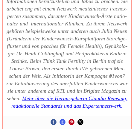
Infor­ma­tio­nen bereit­zu­stel­len und Tabus zu bre­chen. Sie
arbei­tet eng mit einem Netz­werk medi­zi­ni­scher Fach­ex­
per­ten zusam­men, dar­un­ter Kin­der­wunsch-Ärz­te natio­
na­ler und inter­na­tio­na­ler Kli­ni­ken. Zu ihrem Netz­werk
gehö­ren bei­spiels­wei­se unter ande­ren auch Julia Neu­en
(Grün­de­rin der Kin­der­wunsch-Kurs­platt­form Storch­ge­
flüs­ter und von pea­ches für Fema­le Health), Gynä­ko­lo­
gin Dr. Hei­di Göß­ling­hoff und Heil­prak­ti­ke­rin Kath­rin
Stein­ke. Beim Think Tank Fer­ti­li­ty in Ber­lin traf sie
Loui­se Brown, den ers­ten durch IVF gebo­re­nen Men­
schen der Welt. Als Initia­to­rin der Kam­pa­gne #1von7
zur Ent­ta­bui­sie­rung des uner­füll­ten Kin­der­wunschs war
sie unter ande­rem auf RTL und im Bri­git­te Maga­zin zu
sehen.
Mehr über die Her­aus­ge­be­rin Clau­dia Rem­sing,
redak­tio­nel­le Stan­dards und das Exper­ten­netz­werk.