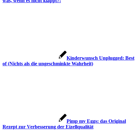
was, wenn es nicht klappt?!
Kin­der­wunsch Unplug­ged: Best
of (Nichts als die unge­schmink­te Wahr­heit)
Pimp my Eggs: das Ori­gi­nal
Rezept zur Ver­bes­se­rung der Eizell­qua­li­tät