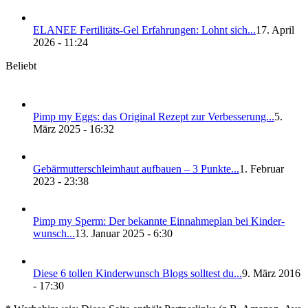
ELANEE Fer­ti­li­täts-Gel Erfah­run­gen: Lohnt sich...
17. April
2026 - 11:24
Beliebt
Pimp my Eggs: das Ori­gi­nal Rezept zur Ver­bes­se­rung...
5.
März 2025 - 16:32
Gebär­mut­ter­schleim­haut auf­bau­en – 3 Punk­te...
1. Februar
2023 - 23:38
Pimp my Sperm: Der bekann­te Ein­nah­me­plan bei Kin­der­
wunsch...
13. Januar 2025 - 6:30
Die­se 6 tol­len Kin­der­wunsch Blogs soll­test du...
9. März 2016
- 17:30