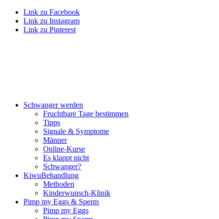
Link zu Facebook
Link zu Instagram
Link zu Pinterest
Schwan­ger wer­den
Frucht­ba­re Tage bestim­men
Tipps
Signa­le & Sym­pto­me
Män­ner
Online-Kur­se
Es klappt nicht
Schwan­ger?
Kiwu­Be­hand­lung
Metho­den
Kin­der­wunsch-Kli­nik
Pimp my Eggs & Sperm
Pimp my Eggs