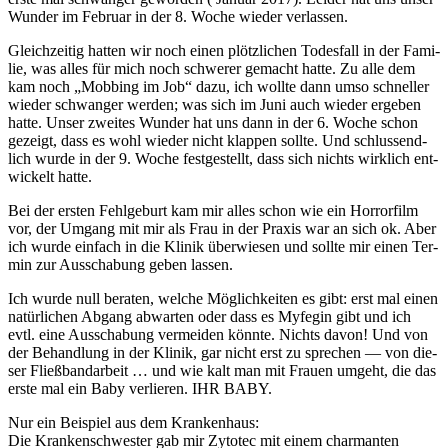
Wun­der im Febru­ar in der 8. Woche wie­der ver­las­sen.
Gleich­zei­tig hat­ten wir noch einen plötz­li­chen Todes­fall in der Fami­
lie, was alles für mich noch schwe­rer gemacht hat­te. Zu alle dem
kam noch „Mob­bing im Job“ dazu, ich woll­te dann umso schnel­ler
wie­der schwan­ger wer­den; was sich im Juni auch wie­der erge­ben
hat­te. Unser zwei­tes Wun­der hat uns dann in der 6. Woche schon
gezeigt, dass es wohl wie­der nicht klap­pen soll­te. Und schluss­end­
lich wur­de in der 9. Woche fest­ge­stellt, dass sich nichts wirk­lich ent­
wi­ckelt hat­te.
Bei der ers­ten Fehl­ge­burt kam mir alles schon wie ein Hor­ror­film
vor, der Umgang mit mir als Frau in der Pra­xis war an sich ok. Aber
ich wur­de ein­fach in die Kli­nik über­wie­sen und soll­te mir einen Ter­
min zur Aus­scha­bung geben las­sen.
Ich wur­de null bera­ten, wel­che Mög­lich­kei­ten es gibt: erst mal einen
natür­li­chen Abgang abwar­ten oder dass es Myfe­gin gibt und ich
evtl. eine Aus­scha­bung ver­mei­den könn­te. Nichts davon! Und von
der Behand­lung in der Kli­nik, gar nicht erst zu spre­chen — von die­
ser Fließ­band­ar­beit … und wie kalt man mit Frau­en umgeht, die das
ers­te mal ein Baby ver­lie­ren. IHR BABY.
Nur ein Bei­spiel aus dem Kran­ken­haus:
Die Kran­ken­schwes­ter gab mir Zyto­tec mit einem char­man­ten