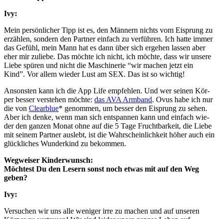
Ivy:
Mein per­sön­li­cher Tipp ist es, den Män­nern nichts vom Eisprung zu
erzäh­len, son­dern den Part­ner ein­fach zu ver­füh­ren. Ich hat­te immer
das Gefühl, mein Mann hat es dann über sich erge­hen las­sen aber
eher mir zulie­be. Das möch­te ich nicht, ich möch­te, dass wir unse­re
Lie­be spü­ren und nicht die Maschi­ne­rie “wir machen jetzt ein
Kind”. Vor allem wie­der Lust am SEX. Das ist so wich­tig!
Ansons­ten kann ich die App Life emp­feh­len. Und wer sei­nen Kör­
per bes­ser ver­ste­hen möch­te:
das AVA Arm­band
. Ovus habe ich nur
die von
Cle­ar­blue
* genom­men, um bes­ser den Eisprung zu sehen.
Aber ich den­ke, wenn man sich ent­span­nen kann und ein­fach wie­
der den gan­zen Monat ohne auf die 5 Tage Frucht­bar­keit, die Lie­be
mit sei­nem Part­ner aus­lebt, ist die Wahr­schein­lich­keit höher auch ein
glück­li­ches Wun­der­kind zu bekom­men.
Weg­wei­ser Kin­der­wunsch:
Möch­test Du den Lesern sonst noch etwas mit auf den Weg
geben?
Ivy:
Ver­su­chen wir uns alle weni­ger irre zu machen und auf unse­ren