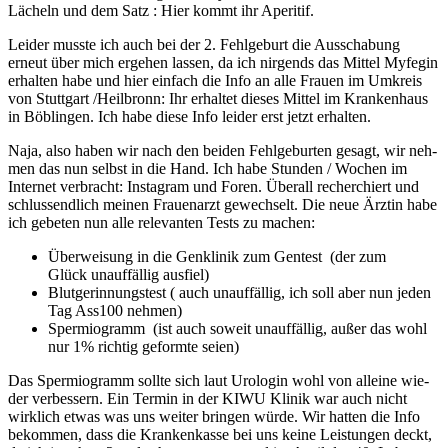
Lächeln und dem Satz : Hier kommt ihr Ape­ri­tif.
Lei­der muss­te ich auch bei der 2. Fehl­ge­burt die Aus­scha­bung
erneut über mich erge­hen las­sen, da ich nir­gends das Mit­tel Myfe­gin
erhal­ten habe und hier ein­fach die Info an alle Frau­en im Umkreis
von Stutt­gart /Heilbronn: Ihr erhal­tet die­ses Mit­tel im Kran­ken­haus
in Böb­lin­gen. Ich habe die­se Info lei­der erst jetzt erhal­ten.
Naja, also haben wir nach den bei­den Fehl­ge­bur­ten gesagt, wir neh­
men das nun selbst in die Hand. Ich habe Stun­den / Wochen im
Inter­net ver­bracht: Insta­gram und Foren. Über­all recher­chiert und
schluss­end­lich mei­nen Frau­en­arzt gewech­selt. Die neue Ärz­tin habe
ich gebe­ten nun alle rele­van­ten Tests zu machen:
Über­wei­sung in die Gen­kli­nik zum Gen­test (der zum
Glück unauf­fäl­lig aus­fiel)
Blut­ge­rin­nungs­test ( auch unauf­fäl­lig, ich soll aber nun jeden
Tag Ass100 neh­men)
Sper­mio­gramm (ist auch soweit unauf­fäl­lig, außer das wohl
nur 1% rich­tig geform­te sei­en)
Das Sper­mio­gramm soll­te sich laut Uro­lo­gin wohl von allei­ne wie­
der ver­bes­sern. Ein Ter­min in der KIWU Kli­nik war auch nicht
wirk­lich etwas was uns wei­ter brin­gen wür­de. Wir hat­ten die Info
bekom­men, dass die Kran­ken­kas­se bei uns kei­ne Leis­tun­gen deckt,