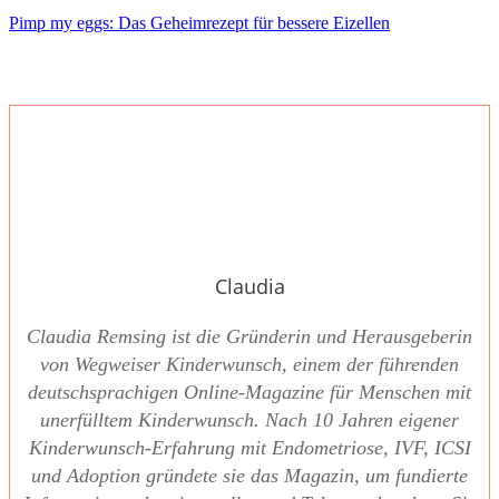
Pimp my eggs: Das Geheim­re­zept für bes­se­re Eizel­len
Claudia
Clau­dia Rem­sing ist die Grün­de­rin und Her­aus­ge­be­rin
von Weg­wei­ser Kin­der­wunsch, einem der füh­ren­den
deutsch­spra­chi­gen Online-Maga­zi­ne für Men­schen mit
uner­füll­tem Kin­der­wunsch. Nach 10 Jah­ren eige­ner
Kin­der­wunsch-Erfah­rung mit Endo­me­trio­se, IVF, ICSI
und Adop­ti­on grün­de­te sie das Maga­zin, um fun­dier­te