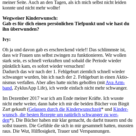
mei­ner Sei­te. Auch an den Tagen, als ich mich selbst nicht lei­den
konn­te und nicht mehr woll­te!
Weg­wei­ser Kin­der­wunsch:
Gab es für dich einen per­sön­li­chen Tief­punkt und wie hast du
ihn über­wun­den?
Ivy:
Oh ja und davon gab es erschre­ckend vie­le!! Das schlimms­te ist,
dass wir Frau­en uns selbst zwin­gen zu funk­tio­nie­ren. Wir wol­len
stark sein, es schnell ver­kraf­ten und sobald die Peri­ode wie­der
pünkt­lich kam, es sofort wie­der ver­su­chen!
Dadurch das wir nach der 1. Fehl­ge­burt ziem­lich schnell wie­der
schwan­ger wur­den, bin ich nach der 2. Fehl­ge­burt in einen Aktio­
nis­mus ver­fal­len. Aber alles hat­te nichts gehol­fen (mit
Ava Arm­
band
, Zyklus­App Life), ich wer­de ein­fach nicht mehr schwan­ger.
Im Dezem­ber 2017 war ich am Ende mei­ner Kräf­te. Ich wuss­te
nicht mehr wei­ter, dann habe ich mir die bei­den Bücher von Bir­git
Zart gekauft (
Gelas­sen durch die Kin­der­wunsch­zeit
* und
Kin­der­
wunsch, die bes­ten Rezep­te um natür­lich schwan­ger zu wer­
den
*). Die Bücher haben mir klar gemacht, du darfst trau­ern und du
sollst trau­ern. Die Gefüh­le die sich in mir gesam­melt hat­ten, muss­ten
raus. Die Wut, Hilf­lo­sig­keit, Trau­er und Ver­span­nun­gen.