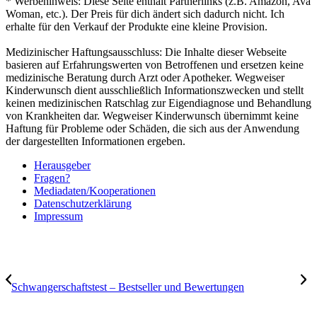
* Werbehinweis: Diese Seite enthält Partnerlinks (z.B. Amazon, Ava
Woman, etc.). Der Preis für dich ändert sich dadurch nicht. Ich
erhalte für den Verkauf der Produkte eine kleine Provision.
Medizinischer Haftungsausschluss: Die Inhalte dieser Webseite
basieren auf Erfahrungswerten von Betroffenen und ersetzen keine
medizinische Beratung durch Arzt oder Apotheker. Wegweiser
Kinderwunsch dient ausschließlich Informationszwecken und stellt
keinen medizinischen Ratschlag zur Eigendiagnose und Behandlung
von Krankheiten dar. Wegweiser Kinderwunsch übernimmt keine
Haftung für Probleme oder Schäden, die sich aus der Anwendung
der dargestellten Informationen ergeben.
Her­aus­ge­ber
Fra­gen?
Mediadaten/Kooperationen
Daten­schutz­er­klä­rung
Impres­sum
Schwan­ger­schafts­test – Best­sel­ler und Bewer­tun­gen