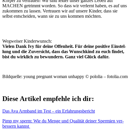
Kör­per zu ver­trau­en! Wir sind lei­der unser gan­zes Leben auf
MACHEN getrimmt wor­den. So dass wir ver­lernt haben, es auf uns
zukom­men zu las­sen. Ver­trau­en wir auf unse­re Kin­der, dass sie
selbst ent­schei­den, wann sie zu uns kom­men möch­ten.
Weg­wei­ser Kin­der­wunsch:
Vie­len Dank Ivy für dei­ne Offen­heit. Für dei­ne posi­ti­ve Ein­stel­
lung und die Zuver­sicht, dass das Wunsch­kind zu euch fin­det,
bist du wirk­lich zu bewun­dern. Ganz viel Glück dafür.
Bild­quel­le: young pregnant woman unhap­py © polo­lia – fotolia.com
Die­se Arti­kel emp­feh­le ich dir:
Das Ava Arm­band im Test – ein Erfah­rungs­be­richt
Pimp my sperm: Wie du Men­ge und Qua­li­tät dei­ner Sper­mi­en ver­
bes­sern kannst