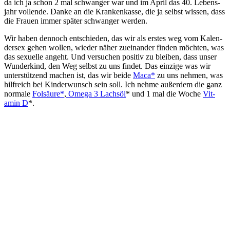
da ich ja schon 2 mal schwan­ger war und im April das 40. Lebens­
jahr voll­ende. Dan­ke an die Kran­ken­kas­se, die ja selbst wis­sen, dass
die Frau­en immer spä­ter schwan­ger wer­den.
Wir haben den­noch ent­schie­den, das wir als ers­tes weg vom Kalen­
der­sex gehen wol­len, wie­der näher zuein­an­der fin­den möch­ten, was
das sexu­el­le angeht. Und ver­su­chen posi­tiv zu blei­ben, dass unser
Wun­der­kind, den Weg selbst zu uns fin­det. Das ein­zi­ge was wir
unter­stüt­zend machen ist, das wir bei­de
Maca*
zu uns neh­men, was
hilf­reich bei Kin­der­wunsch sein soll. Ich neh­me außer­dem die ganz
nor­ma­le
Fol­säu­re*
,
Ome­ga 3 Lachs­öl
* und 1 mal die Woche
Vit­
amin D
*.