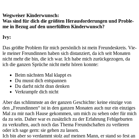
Weg­wei­ser Kin­der­wunsch:
Was sind für dich die größ­ten Her­aus­for­de­run­gen und Pro­ble­
me in Bezug auf den uner­füll­ten Kin­der­wunsch?
Ivy:
Das größ­te Pro­blem für mich per­sön­lich ist mein Freun­des­kreis. Vie­
le mei­ner Freun­din­nen haben sich distan­ziert, da ich seit Mona­ten
nicht mehr die bin, die ich war. Ich habe mich zurück­ge­zo­gen, da
ich die gan­zen Sprü­che nicht mehr hören konn­te:
Beim nächs­ten Mal klappt es
Du musst dich ent­span­nen
Du darfst nicht dran den­ken
Ver­kramp­fe dich nicht
Aber das schlimms­te an der gan­zen Geschich­te: kei­ne ein­zi­ge von
den „Freun­din­nen“ ist in den gan­zen Mona­ten auch nur ein ein­zi­ges
Mal zu mir nach Hau­se gekom­men, um mich zu sehen oder für mich
da zu sein. Daher war es zusätz­lich zu der Erfah­rung Fehl­ge­bur­ten
zu ver­kraf­ten, auch noch das The­ma Freund­schaf­ten zu ver­lie­ren
oder ich sage gern: sie gehen zu las­sen.
Ich bin aber so ver­dammt stolz auf mei­nen Mann, er stand so fest an