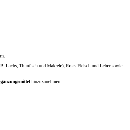
rn.
(z.B. Lachs, Thun­fisch und Makre­le), Rotes Fleisch und Leber sowie
gän­zungs­mit­tel
hin­zu­zu­neh­men.