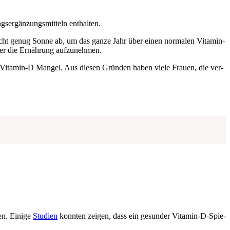
­er­gän­zungs­mit­teln ent­hal­ten.
ht genug Son­ne ab, um das gan­ze Jahr über einen nor­ma­len Vit­amin-
er die Ernäh­rung auf­zu­neh­men.
n Vitamin‑D Man­gel. Aus die­sen Grün­den haben vie­le Frau­en, die ver­
en. Eini­ge
Stu­di­en
konn­ten zei­gen, dass ein gesun­der Vit­amin-D-Spie­