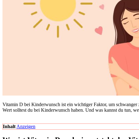
Vit­amin D bei Kin­der­wunsch ist ein wich­ti­ger Fak­tor, um schwan­g
Wert soll­test du bei Kin­der­wunsch haben. Und was kannst du tun, w
Inhalt
Anzei­gen