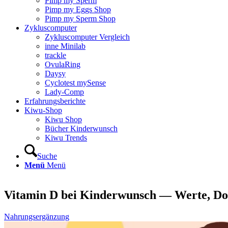
Pimp my Sperm
Pimp my Eggs Shop
Pimp my Sperm Shop
Zyklus­com­pu­ter
Zyklus­com­pu­ter Ver­gleich
inne Mini­lab
track­le
Ovu­la­Ring
Day­sy
Cyclo­test mySen­se
Lady-Comp
Erfah­rungs­be­rich­te
Kiwu-Shop
Kiwu Shop
Bücher Kin­der­wunsch
Kiwu Trends
Suche
Menü
Menü
Vit­amin D bei Kin­der­wunsch — Wer­te, Do
Nahrungsergänzung