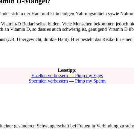
it­amin D‑Mangel?
n­det sich in der Haut und ist in eini­gen Nah­rungs­mit­teln sowie Nah­rungs
 Vitamin‑D Bedarf selbst bil­den. Vie­le Men­schen bekom­men jedoch nic
ch an Vit­amin D, so dass es auch schwie­rig ist, genü­gend Vit­amin D üb
aus (z.B. Über­ge­wicht, dunk­le Haut). Hier besteht das Risi­ko für eine
Lese­tipp:
Eizel­len ver­bes­sern — Pimp my Eggs
Sper­mi­en ver­bes­sern — Pimp my Sperm
it einer gesün­de­ren Schwan­ger­schaft bei Frau­en in Ver­bin­dung zu ste­h