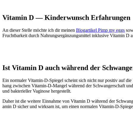
Vit­amin D — Kin­der­wunsch Erfah­run­gen
An die­ser Stel­le möch­te ich dir mei­nen
Blog­ar­ti­kel Pimp my eggs
sowi
Frucht­bar­keit durch Nah­rungs­er­gän­zungs­mit­tel inklu­si­ve Vit­amin D a
Ist Vit­amin D auch wäh­rend der Schwan­ger
Ein nor­ma­ler Vit­amin-D-Spie­gel scheint sich nicht nur posi­tiv auf di
hang zwi­schen Vit­amin-D-Man­gel wäh­rend der Schwan­ger­schaft und ein
und bak­te­ri­el­ler Vagi­no­se her­ge­stellt.
Daher ist die wei­te­re Ein­nah­me von Vit­amin D wäh­rend der Schwan­
amin D sicher und wirk­sam ist, um einen nor­ma­len Vit­amin-D-Spie­ge