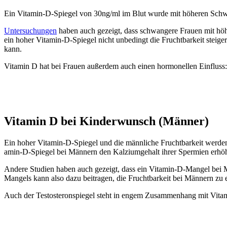
Ein Vit­amin-D-Spie­gel von 30ng/ml im Blut wur­de mit höhe­ren Schwan­g
Unter­su­chun­gen
haben auch gezeigt, dass schwan­ge­re Frau­en mit höhe
ein hoher Vit­amin-D-Spie­gel nicht unbe­dingt die Frucht­bar­keit stei­ger
kann.
Vit­amin D hat bei Frau­en außer­dem auch einen hor­mo­nel­len Ein­flus
Vit­amin D bei Kin­der­wunsch (Män­ner
)
Ein hoher Vit­amin-D-Spie­gel und die männ­li­che Frucht­bar­keit wer­den 
amin-D-Spie­gel bei Män­nern den Kal­zi­um­ge­halt ihrer Sper­mi­en erhö­
Ande­re Stu­di­en haben auch gezeigt, dass ein Vit­amin-D-Man­gel bei M
Man­gels kann also dazu bei­tra­gen, die Frucht­bar­keit bei Män­nern zu 
Auch der Tes­to­ste­ron­spie­gel steht in engem Zusam­men­hang mit Vit­ami