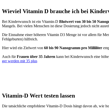
Wie­viel Vit­amin D brau­che ich bei Kin­de
Bei Kin­der­wunsch ist ein Vitamin‑D
Blut­wert von 30 bis 50 Nano­gra
Man­gels. Bei vie­len Men­schen ist die­se Dosie­rung jedoch nicht aus­re
Die Ein­nah­me einer höhe­ren Vit­amin D3 Men­ge ist vor allem für Me
Fehl­ge­bur­ten) hilf­reich.
Hier wird ein Ziel­wert von
60 bis 90 Nano­gramm pro Mil­li­li­ter
emp­
Auch für
Frau­en über 35 Jah­ren
kann bei Kin­der­wunsch eine höhe­r
ger wer­den mit 35 plus
Vitamin‑D Wert tes­ten las­sen
Die tat­säch­li­che emp­foh­le­ne Vitamin‑D Dosis hängt davon ab, wie