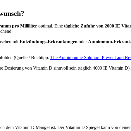
r­wunsch?
mm pro Mil­li­li­ter
opti­mal. Eine
täg­li­che Zufuhr von 2000 IE Vit­
i­chend.
n­schen mit
Ent­zün­dungs-Erkran­kun­gen
oder
Auto­im­mun-Erkran­k
foh­len (Quel­le / Buch­tipp:
The Auto­im­mu­ne Solu­ti­on: Pre­vent and Re
e Dosie­rung von Vit­amin D sinn­voll sein (täg­lich 4000 IE Vit­amin D)
 hoch dein Vitamin‑D Man­gel ist. Der Vit­amin D Spie­gel kann von dei­