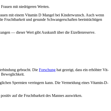
rau­en mit nied­ri­ge­ren Wer­ten.
ls Frau­en mit einem Vit­amin D Man­gel bei Kin­der­wunsch. Auch wenn
ie Frucht­bar­keit und gesun­de Schwan­ger­schaf­ten beein­träch­ti­gen
gen — die­ser Wert gibt Aus­kunft über die Eizel­len­re­ser­ve.
 Ver­bin­dung gebracht. Die
For­schung
hat gezeigt, dass ein erhöh­ter Vit­
 Beweg­lich­keit.
li­chen Sper­mi­en ver­rin­gern kann. Die Ver­mei­dung eines Vit­amin-D-
 posi­tiv auf die Frucht­bar­keit des Man­nes aus­wir­ken.