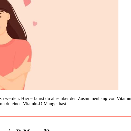
er zu wer­den. Hier erfährst du alles über den Zusam­men­hang von Vit­ami
enn du einen Vitamin‑D Man­gel hast.