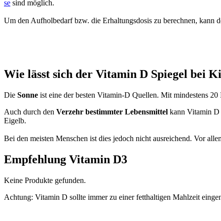
se
sind mög­lich.
Um den Auf­hol­be­darf bzw. die Erhal­tungs­do­sis zu berech­nen, kann 
Wie lässt sich der Vit­amin D Spie­gel bei Ki
Die
Son­ne
ist eine der bes­ten Vitamin‑D Quel­len. Mit min­des­tens 20 M
Auch durch den
Ver­zehr bestimm­ter Lebens­mit­tel
kann Vit­amin D a
Eigelb.
Bei den meis­ten Men­schen ist dies jedoch nicht aus­rei­chend. Vor all
Emp­feh­lung Vit­amin D3
Kei­ne Pro­duk­te gefun­den.
Ach­tung: Vit­amin D soll­te immer zu einer fett­hal­ti­gen Mahl­zeit ein