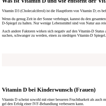
Was ist Vit­amin D und wie ent­steht der V
Vit­amin D3 (Chole­cal­ci­fe­rol) ist die Haupt­form von Vit­amin D; es befi
Wenn du genug Zeit in der Son­ne ver­bringst, kannst du den gesam­ten
D-Spie­gel zu hal­ten. Nur weni­ge Lebens­mit­tel sind von Natur aus rei
Auch ande­re Fak­to­ren wir­ken sich nega­tiv auf den Vitamin‑D Sta­tus 
su­chen, schwan­ger zu wer­den, einen zu nied­ri­gen Vitamin‑D Spie­gel.
Vit­amin D bei Kin­der­wunsch (Frau­en
)
Vit­amin D scheint sowohl mit einer bes­se­ren Frucht­bar­keit als auch m
gel den Erfolg einer IVF-Behand­lung ver­bes­sern kann.