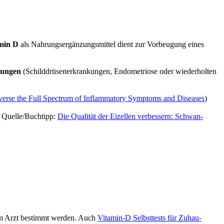
amin D
als Nah­rungs­er­gän­zungs­mit­tel dient zur Vor­beu­gung eines
un­gen
(Schild­drü­sen­er­kran­kun­gen, Endo­me­trio­se oder wie­der­hol­ten
ver­se the Full Spec­trum of Inflamm­a­to­ry Sym­ptoms and Dise­a­ses
)
. Quelle/Buchtipp:
Die Qua­li­tät der Eizel­len ver­bes­sern: Schwan­
nem Arzt bestimmt wer­den. Auch
Vitamin‑D Selbst­tests für Zuhau­