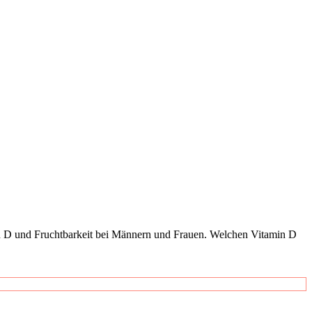
n D und Frucht­bar­keit bei Män­nern und Frau­en. Wel­chen Vit­amin D