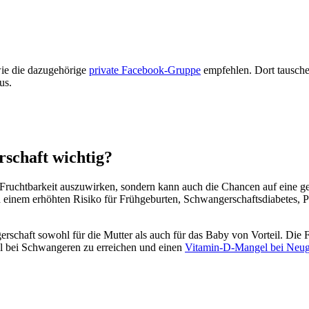
e die dazu­ge­hö­ri­ge
pri­va­te Face­book-Grup­pe
emp­feh­len. Dort tau­sch
us.
­schaft wich­tig?
e Frucht­bar­keit aus­zu­wir­ken, son­dern kann auch die Chan­cen auf eine 
em erhöh­ten Risi­ko für Früh­ge­bur­ten, Schwan­ger­schafts­dia­be­tes, P
ger­schaft sowohl für die Mut­ter als auch für das Baby von Vor­teil. Die
l bei Schwan­ge­ren zu errei­chen und einen
Vit­amin-D-Man­gel bei Neu­ge