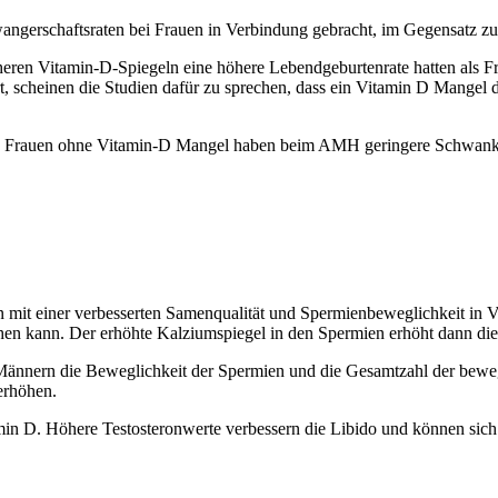
er­schafts­ra­ten bei Frau­en in Ver­bin­dung gebracht, im Gegen­satz zu F
­ren Vit­amin-D-Spie­geln eine höhe­re Lebend­ge­bur­ten­ra­te hat­ten a
t, schei­nen die Stu­di­en dafür zu spre­chen, dass ein Vit­amin D Man­gel d
s: Frau­en ohne Vitamin‑D Man­gel haben beim AMH gerin­ge­re Schwan­kun­
mit einer ver­bes­ser­ten Samen­qua­li­tät und Sper­mi­en­be­weg­lich­keit in
hen kann. Der erhöh­te Kal­zi­um­spie­gel in den Sper­mi­en erhöht dann die
än­nern die Beweg­lich­keit der Sper­mi­en und die Gesamt­zahl der beweg­
erhö­hen.
n D. Höhe­re Tes­to­ste­ron­wer­te ver­bes­sern die Libi­do und kön­nen sich