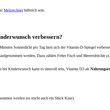
der
Melz­rech­ner
hilf­reich sein.
n­der­wunsch ver­bes­sern?
inu­ten Son­nen­licht pro Tag lässt sich der Vit­amin-D-Spie­gel ver­bes­se
uf­ge­nom­men wer­den. Dazu zäh­len Fet­ter Fisch und Mee­res­früch­te 
em bei Kin­der­wunsch kann es sinn­voll sein, Vit­amin D3 als
Nah­rungs­er­
­ge­nom­men wer­den (es reicht auch ein Stück Käse).