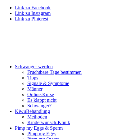
Link zu Facebook
Link zu Instagram
Link zu Pinterest
Schwan­ger wer­den
Frucht­ba­re Tage bestim­men
Tipps
Signa­le & Sym­pto­me
Män­ner
Online-Kur­se
Es klappt nicht
Schwan­ger?
Kiwu­Be­hand­lung
Metho­den
Kin­der­wunsch-Kli­nik
Pimp my Eggs & Sperm
Pimp my Eggs