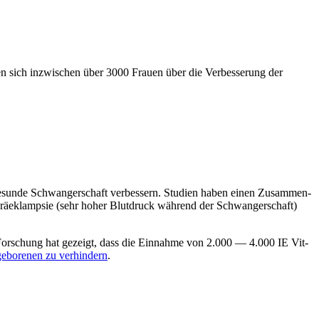
en sich inzwi­schen über 3000 Frau­en über die Ver­bes­se­rung der
gesun­de Schwan­ger­schaft ver­bes­sern. Stu­di­en haben einen Zusam­men­
rä­ek­lamp­sie (sehr hoher Blut­druck wäh­rend der Schwan­ger­schaft)
 For­schung hat gezeigt, dass die Ein­nah­me von 2.000 — 4.000 IE Vit­
­bo­re­nen zu ver­hin­dern
.