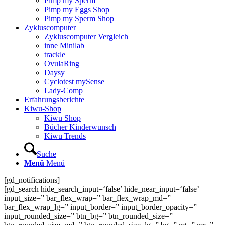
Pimp my Sperm
Pimp my Eggs Shop
Pimp my Sperm Shop
Zyklus­com­pu­ter
Zyklus­com­pu­ter Ver­gleich
inne Mini­lab
track­le
Ovu­la­Ring
Day­sy
Cyclo­test mySen­se
Lady-Comp
Erfah­rungs­be­rich­te
Kiwu-Shop
Kiwu Shop
Bücher Kin­der­wunsch
Kiwu Trends
Suche
Menü
Menü
[gd_notifications]
[gd_search hide_search_input=‘false’ hide_near_input=‘false’
input_size=” bar_flex_wrap=” bar_flex_wrap_md=”
bar_flex_wrap_lg=” input_border=” input_border_opacity=”
input_rounded_size=” btn_bg=” btn_rounded_size=”