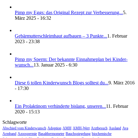
Pimp my Eggs: das Ori­gi­nal Rezept zur Ver­bes­se­rung...
5.
März 2025 - 16:32
Gebär­mut­ter­schleim­haut auf­bau­en – 3 Punk­te...
1. Februar
2023 - 23:38
Pimp my Sperm: Der bekann­te Ein­nah­me­plan bei Kin­der­
wunsch...
13. Januar 2025 - 6:30
Die­se 6 tol­len Kin­der­wunsch Blogs soll­test du...
9. März 2016
- 17:30
Ein Pro­lak­ti­nom ver­hin­der­te bis­lang, unse­ren...
11. Februar
2020 - 15:13
Schlagworte
Abschied vom Kinderwunsch
Adoption
AMH
AMH-Wert
Arztbesuch
Ausland
Ava
Armband
Azoospermie
Basalthermometer
Bauchspiegelung
biochemische