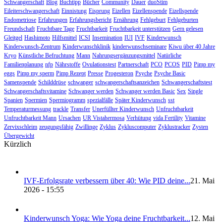
Schwangerschaft
Blog
Buchtipp
Bücher
Community
Dauer
duoStim
Eileiterschwangerschaft
Einnistung
Eisprung
Eizellen
Eizellenspende
Eizellspende
Endometriose
Erfahrungen
Erfahrungsbericht
Ernährung
Fehlgeburt
Fehlgeburten
Freundschaft
Fruchtbare Tage
Fruchtbarkeit
Fruchtbarkeit unterstützen
Gern gelesen
Gleitgel
Hashimoto
Hilfsmittel
ICSI
Insemination
IUI
IVF
Kinderwunsch
Kinderwunsch-Zentrum
Kinderwunschklinik
kinderwunschseminare
Kiwu über 40 Jahre
Kryo
Künstliche Befruchtung
Mann
Nahrungsergänzungsmittel
Natürliche
Familienplanung
nfp
Nährstoffe
Ovulationstest
Partnerschaft
PCO
PCOS
PID
Pimp my
eggs
Pimp my sperm
Pimp Rezept
Presse
Progesteron
Psyche
Psyche Basic
Samenspende
Schilddrüse
schwanger
schwangerschaftsanzeichen
Schwangerschaftstest
Schwangerschaftsvitamine
Schwanger werden
Schwanger werden Basic
Sex
Single
Spanien
Spermien
Spermiogramm
spezialfälle
Später Kinderwunsch
sst
Temperaturmessung
trackle
Transfer
Unerfüllter Kinderwunsch
Unfruchtbarkeit
Unfruchtbarkeit Mann
Ursachen
UR Vistahermosa
Verhütung
vida Fertility
Vitamine
Zervixschleim
zeugungsfähig
Zwillinge
Zyklus
Zykluscomputer
Zyklustracker
Zysten
Übergewicht
Kürzlich
IVF-Erfolgs­ra­te ver­bes­sern über 40: Wie PID dei­ne...
21. Mai
2026 - 15:55
Kin­der­wunsch Yoga: Wie Yoga dei­ne Frucht­bar­keit...
12. Mai