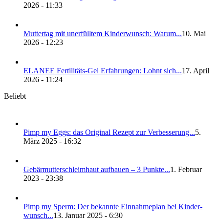
2026 - 11:33
Mut­ter­tag mit uner­füll­tem Kin­der­wunsch: War­um...
10. Mai
2026 - 12:23
ELANEE Fer­ti­li­täts-Gel Erfah­run­gen: Lohnt sich...
17. April
2026 - 11:24
Beliebt
Pimp my Eggs: das Ori­gi­nal Rezept zur Ver­bes­se­rung...
5.
März 2025 - 16:32
Gebär­mut­ter­schleim­haut auf­bau­en – 3 Punk­te...
1. Februar
2023 - 23:38
Pimp my Sperm: Der bekann­te Ein­nah­me­plan bei Kin­der­
wunsch...
13. Januar 2025 - 6:30