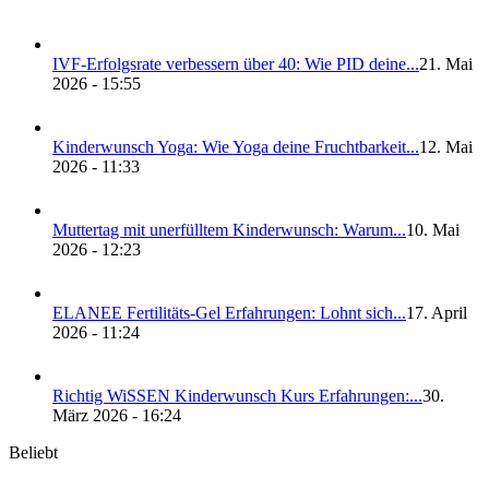
IVF-Erfolgs­ra­te ver­bes­sern über 40: Wie PID dei­ne...
21. Mai
2026 - 15:55
Kin­der­wunsch Yoga: Wie Yoga dei­ne Frucht­bar­keit...
12. Mai
2026 - 11:33
Mut­ter­tag mit uner­füll­tem Kin­der­wunsch: War­um...
10. Mai
2026 - 12:23
ELANEE Fer­ti­li­täts-Gel Erfah­run­gen: Lohnt sich...
17. April
2026 - 11:24
Rich­tig WiS­SEN Kin­der­wunsch Kurs Erfah­run­gen:...
30.
März 2026 - 16:24
Beliebt