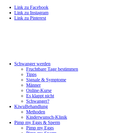
Link zu Facebook
Link zu Instagram
Link zu Pinterest
Schwan­ger wer­den
Frucht­ba­re Tage bestim­men
Tipps
Signa­le & Sym­pto­me
Män­ner
Online-Kur­se
Es klappt nicht
Schwan­ger?
Kiwu­Be­hand­lung
Metho­den
Kin­der­wunsch-Kli­nik
Pimp my Eggs & Sperm
Pimp my Eggs