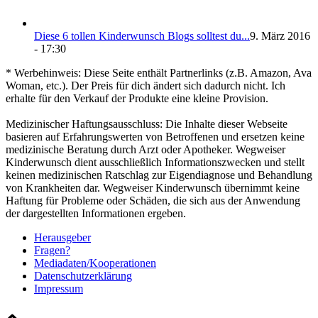
Die­se 6 tol­len Kin­der­wunsch Blogs soll­test du...
9. März 2016
- 17:30
* Werbehinweis: Diese Seite enthält Partnerlinks (z.B. Amazon, Ava
Woman, etc.). Der Preis für dich ändert sich dadurch nicht. Ich
erhalte für den Verkauf der Produkte eine kleine Provision.
Medizinischer Haftungsausschluss: Die Inhalte dieser Webseite
basieren auf Erfahrungswerten von Betroffenen und ersetzen keine
medizinische Beratung durch Arzt oder Apotheker. Wegweiser
Kinderwunsch dient ausschließlich Informationszwecken und stellt
keinen medizinischen Ratschlag zur Eigendiagnose und Behandlung
von Krankheiten dar. Wegweiser Kinderwunsch übernimmt keine
Haftung für Probleme oder Schäden, die sich aus der Anwendung
der dargestellten Informationen ergeben.
Her­aus­ge­ber
Fra­gen?
Mediadaten/Kooperationen
Daten­schutz­er­klä­rung
Impres­sum