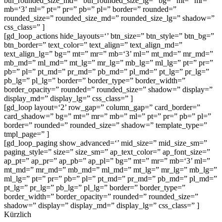
btn_rounded_size_md=” btn_rounded_size_lg=” bg=” mt=” mr=”
mb=‘3’ ml=” pt=” pr=” pb=” pl=” bor­der=” roun­ded=”
rounded_size=” rounded_size_md=” rounded_size_lg=” shadow=”
css_class=” ]
[gd_loop_actions hide_layouts=‘’ btn_size=” btn_style=” btn_bg=”
btn_border=” text_color=” text_align=” text_align_md=”
text_align_lg=” bg=” mt=” mr=” mb=‘3’ ml=” mt_md=” mr_md=”
mb_md=” ml_md=” mt_lg=” mr_lg=” mb_lg=” ml_lg=” pt=” pr=”
pb=” pl=” pt_md=” pr_md=” pb_md=” pl_md=” pt_lg=” pr_lg=”
pb_lg=” pl_lg=” bor­der=” border_type=” border_width=”
border_opacity=” roun­ded=” rounded_size=” shadow=” dis­play=”
display_md=” display_lg=” css_class=” ]
[gd_loop layout=‘2’ row_gap=” column_gap=” card_border=”
card_shadow=” bg=” mt=” mr=” mb=” ml=” pt=” pr=” pb=” pl=”
bor­der=” roun­ded=” rounded_size=” shadow=” template_type=”
tmpl_page=” ]
[gd_loop_paging show_advanced=‘’ mid_size=” mid_size_sm=”
paging_style=” size=” size_sm=” ap_text_color=” ap_font_size=”
ap_pt=” ap_pr=” ap_pb=” ap_pl=” bg=” mt=” mr=” mb=‘3’ ml=”
mt_md=” mr_md=” mb_md=” ml_md=” mt_lg=” mr_lg=” mb_lg=”
ml_lg=” pt=” pr=” pb=” pl=” pt_md=” pr_md=” pb_md=” pl_md=”
pt_lg=” pr_lg=” pb_lg=” pl_lg=” bor­der=” border_type=”
border_width=” border_opacity=” roun­ded=” rounded_size=”
shadow=” dis­play=” display_md=” display_lg=” css_class=” ]
Kürzlich