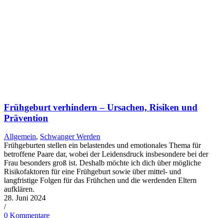
Früh­ge­burt ver­hin­dern – Ursa­chen, Risi­ken und
Prä­ven­ti­on
Allgemein
,
Schwanger Werden
Frühgeburten stellen ein belastendes und emotionales Thema für
betroffene Paare dar, wobei der Leidensdruck insbesondere bei der
Frau besonders groß ist. Deshalb möchte ich dich über mögliche
Risikofaktoren für eine Frühgeburt sowie über mittel- und
langfristige Folgen für das Frühchen und die werdenden Eltern
aufklären.
28. Juni 2024
/
0 Kommentare