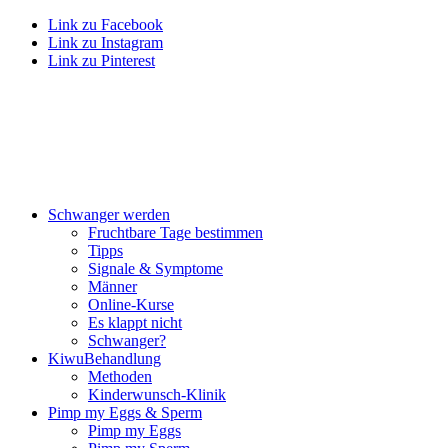
Link zu Facebook
Link zu Instagram
Link zu Pinterest
Schwan­ger wer­den
Frucht­ba­re Tage bestim­men
Tipps
Signa­le & Sym­pto­me
Män­ner
Online-Kur­se
Es klappt nicht
Schwan­ger?
Kiwu­Be­hand­lung
Metho­den
Kin­der­wunsch-Kli­nik
Pimp my Eggs & Sperm
Pimp my Eggs