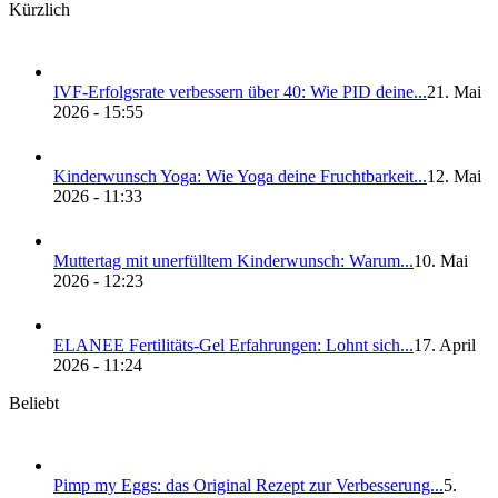
Kürzlich
IVF-Erfolgs­ra­te ver­bes­sern über 40: Wie PID dei­ne...
21. Mai
2026 - 15:55
Kin­der­wunsch Yoga: Wie Yoga dei­ne Frucht­bar­keit...
12. Mai
2026 - 11:33
Mut­ter­tag mit uner­füll­tem Kin­der­wunsch: War­um...
10. Mai
2026 - 12:23
ELANEE Fer­ti­li­täts-Gel Erfah­run­gen: Lohnt sich...
17. April
2026 - 11:24
Beliebt
Pimp my Eggs: das Ori­gi­nal Rezept zur Ver­bes­se­rung...
5.