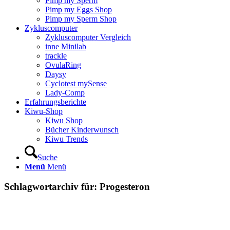
Pimp my Sperm
Pimp my Eggs Shop
Pimp my Sperm Shop
Zyklus­com­pu­ter
Zyklus­com­pu­ter Ver­gleich
inne Mini­lab
track­le
Ovu­la­Ring
Day­sy
Cyclo­test mySen­se
Lady-Comp
Erfah­rungs­be­rich­te
Kiwu-Shop
Kiwu Shop
Bücher Kin­der­wunsch
Kiwu Trends
Suche
Menü
Menü
Schlagwortarchiv für:
Progesteron