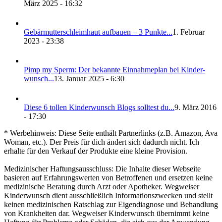
März 2025 - 16:32
Gebär­mut­ter­schleim­haut auf­bau­en – 3 Punk­te...
1. Februar
2023 - 23:38
Pimp my Sperm: Der bekann­te Ein­nah­me­plan bei Kin­der­
wunsch...
13. Januar 2025 - 6:30
Die­se 6 tol­len Kin­der­wunsch Blogs soll­test du...
9. März 2016
- 17:30
* Werbehinweis: Diese Seite enthält Partnerlinks (z.B. Amazon, Ava
Woman, etc.). Der Preis für dich ändert sich dadurch nicht. Ich
erhalte für den Verkauf der Produkte eine kleine Provision.
Medizinischer Haftungsausschluss: Die Inhalte dieser Webseite
basieren auf Erfahrungswerten von Betroffenen und ersetzen keine
medizinische Beratung durch Arzt oder Apotheker. Wegweiser
Kinderwunsch dient ausschließlich Informationszwecken und stellt
keinen medizinischen Ratschlag zur Eigendiagnose und Behandlung
von Krankheiten dar. Wegweiser Kinderwunsch übernimmt keine