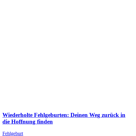
Wie­der­hol­te Fehl­ge­bur­ten: Dei­nen Weg zurück in
die Hoff­nung fin­den
Fehlgeburt