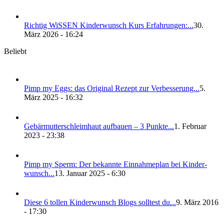
Rich­tig WiS­SEN Kin­der­wunsch Kurs Erfah­run­gen:...
30.
März 2026 - 16:24
Beliebt
Pimp my Eggs: das Ori­gi­nal Rezept zur Ver­bes­se­rung...
5.
März 2025 - 16:32
Gebär­mut­ter­schleim­haut auf­bau­en – 3 Punk­te...
1. Februar
2023 - 23:38
Pimp my Sperm: Der bekann­te Ein­nah­me­plan bei Kin­der­
wunsch...
13. Januar 2025 - 6:30
Die­se 6 tol­len Kin­der­wunsch Blogs soll­test du...
9. März 2016
- 17:30