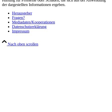
Haftung für Probleme oder Schäden, die sich aus der Anwendung
der dargestellten Informationen ergeben.
Her­aus­ge­ber
Fra­gen?
Mediadaten/Kooperationen
Daten­schutz­er­klä­rung
Impres­sum
Nach oben scrollen