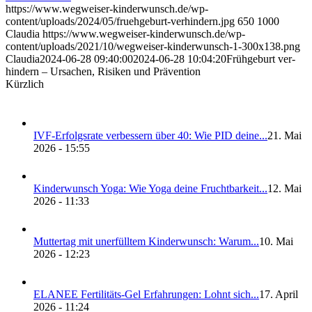
https://www.wegweiser-kinderwunsch.de/wp-
content/uploads/2024/05/fruehgeburt-verhindern.jpg
650
1000
Claudia
https://www.wegweiser-kinderwunsch.de/wp-
content/uploads/2021/10/wegweiser-kinderwunsch-1-300x138.png
Claudia
2024-06-28 09:40:00
2024-06-28 10:04:20
Früh­ge­burt ver­
hin­dern – Ursa­chen, Risi­ken und Prä­ven­ti­on
Kürzlich
IVF-Erfolgs­ra­te ver­bes­sern über 40: Wie PID dei­ne...
21. Mai
2026 - 15:55
Kin­der­wunsch Yoga: Wie Yoga dei­ne Frucht­bar­keit...
12. Mai
2026 - 11:33
Mut­ter­tag mit uner­füll­tem Kin­der­wunsch: War­um...
10. Mai
2026 - 12:23
ELANEE Fer­ti­li­täts-Gel Erfah­run­gen: Lohnt sich...
17. April
2026 - 11:24