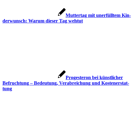
Mut­ter­tag mit uner­füll­tem Kin­
der­wunsch: War­um die­ser Tag weh­tut
Pro­ges­te­ron bei künst­li­cher
Befruch­tung – Bedeu­tung, Ver­ab­rei­chung und Kos­ten­er­stat­
tung