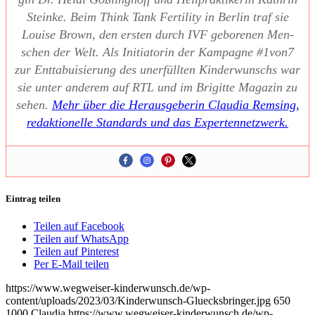
Stein­ke. Beim Think Tank Fer­ti­li­ty in Ber­lin traf sie
Loui­se Brown, den ers­ten durch IVF gebo­re­nen Men­
schen der Welt. Als Initia­to­rin der Kam­pa­gne #1von7
zur Ent­ta­bui­sie­rung des uner­füll­ten Kin­der­wunschs war
sie unter ande­rem auf RTL und im Bri­git­te Maga­zin zu
sehen.
Mehr über die Her­aus­ge­be­rin Clau­dia Rem­sing,
redak­tio­nel­le Stan­dards und das Exper­ten­netz­werk.
Eintrag teilen
Teilen auf Facebook
Teilen auf WhatsApp
Teilen auf Pinterest
Per E-Mail teilen
https://www.wegweiser-kinderwunsch.de/wp-
content/uploads/2023/03/Kinderwunsch-Gluecksbringer.jpg
650
1000
Claudia
https://www.wegweiser-kinderwunsch.de/wp-