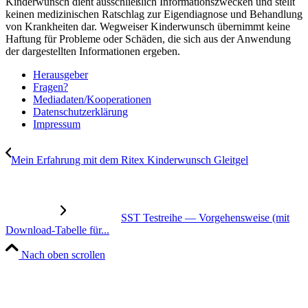
Kinderwunsch dient ausschließlich Informationszwecken und stellt
keinen medizinischen Ratschlag zur Eigendiagnose und Behandlung
von Krankheiten dar. Wegweiser Kinderwunsch übernimmt keine
Haftung für Probleme oder Schäden, die sich aus der Anwendung
der dargestellten Informationen ergeben.
Her­aus­ge­ber
Fra­gen?
Mediadaten/Kooperationen
Daten­schutz­er­klä­rung
Impres­sum
Mein Erfah­rung mit dem Ritex Kin­der­wunsch Gleit­gel
SST Test­rei­he — Vor­ge­hens­wei­se (mit
Down­load-Tabel­le für...
Nach oben scrollen