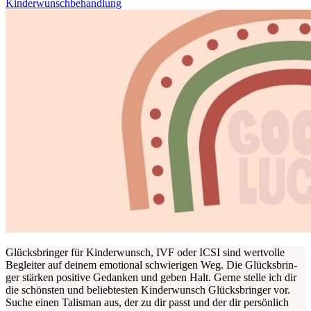
Kinderwunschbehandlung
Glücks­brin­ger für Kin­der­wunsch, IVF oder ICSI sind wert­vol­le
Beglei­ter auf dei­nem emo­tio­nal schwie­ri­gen Weg. Die Glücks­brin­
ger stär­ken posi­ti­ve Gedan­ken und geben Halt. Ger­ne stel­le ich dir
die schöns­ten und belieb­tes­ten Kin­der­wunsch Glücks­brin­ger vor.
Suche einen Talis­man aus, der zu dir passt und der dir per­sön­lich