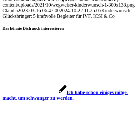
content/uploads/2021/10/wegweiser-kinderwunsch-1-300x138.png
Claudia
2023-03-16 06:47:00
2024-10-22 11:25:05
Kin­der­wunsch
Glücks­brin­ger: 5 kraft­vol­le Beglei­ter für IVF, ICSI & Co
Das könnte Dich auch interessieren
Ich habe schon eini­ges mit­ge­
macht, um schwan­ger zu wer­den.