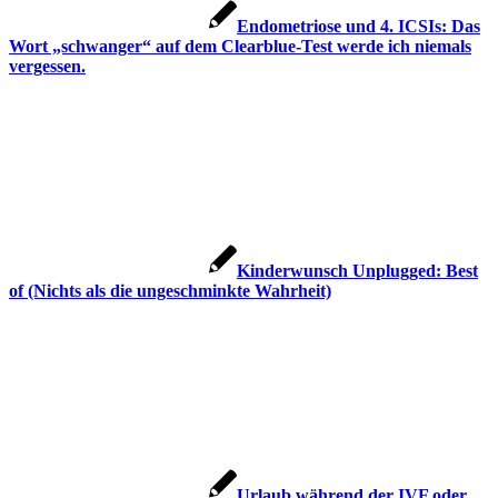
Endo­me­trio­se und 4. ICSIs: Das
Wort „schwan­ger“ auf dem Cle­ar­blue-Test wer­de ich nie­mals
ver­ges­sen.
Kin­der­wunsch Unplug­ged: Best
of (Nichts als die unge­schmink­te Wahr­heit)
Urlaub wäh­rend der IVF oder