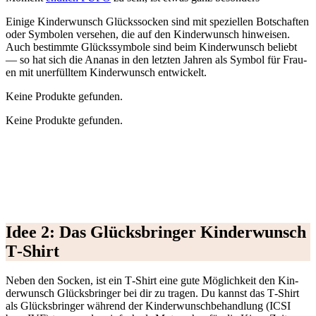
Eini­ge Kin­der­wunsch Glücks­so­cken sind mit spe­zi­el­len Bot­schaf­ten
oder Sym­bo­len ver­se­hen, die auf den Kin­der­wunsch hin­wei­sen.
Auch bestimm­te Glücks­sym­bo­le sind beim Kin­der­wunsch beliebt
— so hat sich die Ana­nas in den letz­ten Jah­ren als Sym­bol für Frau­
en mit uner­füll­tem Kin­der­wunsch ent­wi­ckelt.
Kei­ne Pro­duk­te gefun­den.
Kei­ne Pro­duk­te gefun­den.
Idee 2: Das Glücks­brin­ger Kin­der­wunsch
T‑Shirt
Neben den Socken, ist ein T‑Shirt eine gute Mög­lich­keit den Kin­
der­wunsch Glücks­brin­ger bei dir zu tra­gen. Du kannst das T‑Shirt
als Glücks­brin­ger wäh­rend der Kin­der­wunsch­be­hand­lung (ICSI