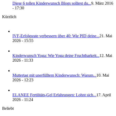
Die­se 6 tol­len Kin­der­wunsch Blogs soll­test du...
9. März 2016
- 17:30
Kürzlich
IVF-Erfolgs­ra­te ver­bes­sern über 40: Wie PID dei­ne...
21. Mai
2026 - 15:55
Kin­der­wunsch Yoga: Wie Yoga dei­ne Frucht­bar­keit...
12. Mai
2026 - 11:33
Mut­ter­tag mit uner­füll­tem Kin­der­wunsch: War­um...
10. Mai
2026 - 12:23
ELANEE Fer­ti­li­täts-Gel Erfah­run­gen: Lohnt sich...
17. April
2026 - 11:24
Beliebt