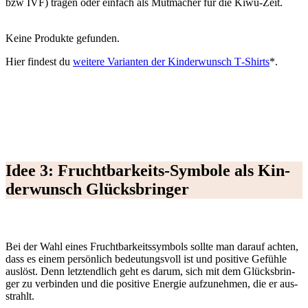
bzw IVF) tra­gen oder ein­fach als Mut­ma­cher für die Kiwu-Zeit.
Kei­ne Pro­duk­te gefun­den.
Hier fin­dest du
wei­te­re Vari­an­ten der Kin­der­wunsch T‑Shirts
*.
Idee 3: Frucht­bar­keits-Sym­bo­le als Kin­
der­wunsch Glücks­brin­ger
Bei der Wahl eines Frucht­bar­keits­sym­bols soll­te man dar­auf ach­ten,
dass es einem per­sön­lich bedeu­tungs­voll ist und posi­ti­ve Gefüh­le
aus­löst. Denn letzt­end­lich geht es dar­um, sich mit dem Glücks­brin­
ger zu ver­bin­den und die posi­ti­ve Ener­gie auf­zu­neh­men, die er aus­
strahlt.