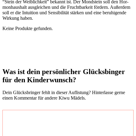
“Stein der Weib­lich­keit” bekannt ist. Der Mond­stein soll den Hor­
mon­haus­halt aus­glei­chen und die Frucht­bar­keit för­dern. Außer­dem
soll er die Intui­ti­on und Sen­si­bi­li­tät stär­ken und eine beru­hi­gen­de
Wir­kung haben.
Kei­ne Pro­duk­te gefun­den.
Was ist dein per­sön­li­cher Glücks­bin­ger
für den Kin­der­wunsch?
Dein Glücks­brin­ger fehlt in die­ser Auf­lis­tung? Hin­ter­las­se ger­ne
einen Kom­men­tar für ande­re Kiwu Mädels.