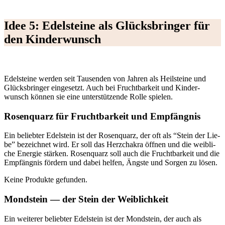
Idee 5: Edel­stei­ne als Glücks­brin­ger für
den Kin­der­wunsch
Edel­stei­ne wer­den seit Tau­sen­den von Jah­ren als Heil­stei­ne und
Glücks­brin­ger ein­ge­setzt. Auch bei Frucht­bar­keit und Kin­der­
wunsch kön­nen sie eine unter­stüt­zen­de Rol­le spie­len.
Rosen­quarz für Frucht­bar­keit und Emp­fäng­nis
Ein belieb­ter Edel­stein ist der Rosen­quarz, der oft als “Stein der Lie­
be” bezeich­net wird. Er soll das Herz­chakra öff­nen und die weib­li­
che Ener­gie stär­ken. Rosen­quarz soll auch die Frucht­bar­keit und die
Emp­fäng­nis för­dern und dabei hel­fen, Ängs­te und Sor­gen zu lösen.
Kei­ne Pro­duk­te gefun­den.
Mond­stein — der Stein der Weib­lich­keit
Ein wei­te­rer belieb­ter Edel­stein ist der Mond­stein, der auch als