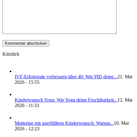
Kürzlich
IVF-Erfolgs­ra­te ver­bes­sern über 40: Wie PID dei­ne...
21. Mai
2026 - 15:55
Kin­der­wunsch Yoga: Wie Yoga dei­ne Frucht­bar­keit...
12. Mai
2026 - 11:33
Mut­ter­tag mit uner­füll­tem Kin­der­wunsch: War­um...
10. Mai
2026 - 12:23