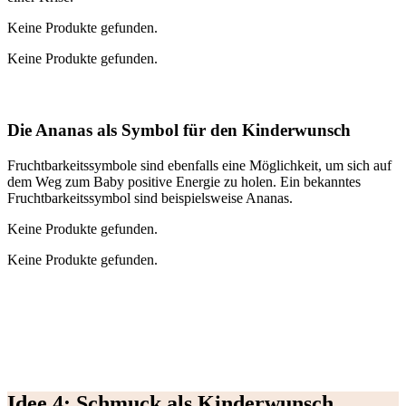
Kei­ne Pro­duk­te gefun­den.
Kei­ne Pro­duk­te gefun­den.
Die Ana­nas als Sym­bol für den Kin­der­wunsch
Frucht­bar­keits­sym­bo­le sind eben­falls eine Mög­lich­keit, um sich auf
dem Weg zum Baby posi­ti­ve Ener­gie zu holen. Ein bekann­tes
Frucht­bar­keits­sym­bol sind bei­spiels­wei­se Ana­nas.
Kei­ne Pro­duk­te gefun­den.
Kei­ne Pro­duk­te gefun­den.
Idee 4: Schmuck als Kin­der­wunsch