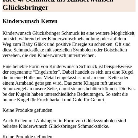
Glücks­brin­ger
Kin­der­wunsch Ket­ten
Kin­der­wunsch Glücks­brin­ger Schmuck ist eine wei­te­re Mög­lich­keit,
um sich wäh­rend einer Kin­der­wunsch­be­hand­lung oder auf dem
Weg zum Baby Glück und posi­ti­ve Ener­gie zu schen­ken. Oft sind
die­se Schmuck­stü­cke mit spe­zi­el­len Sym­bo­len oder Bot­schaf­ten
ver­se­hen, die den Kin­der­wunsch unter­strei­chen.
Eine belieb­te Form von Kin­der­wunsch Schmuck ist bei­spiels­wei­se
der soge­nann­te “Engels­ru­fer”. Dabei han­delt es sich um eine Kugel,
die in eine Hül­le aus Metall ein­ge­fasst ist und an einer Ket­te oder
einem Arm­band getra­gen wird. Das zar­te Klin­gen ruft unse­re
Schutz­en­gel an unse­re Sei­te, damit sie uns behü­ten kön­nen. Die Far­
be der Kugeln haben unter­schied­li­che Bedeu­tun­gen. So steht die
brau­ne Kugel für Frucht­bar­keit und Gold für Geburt.
Kei­ne Pro­duk­te gefun­den.
Auch Ket­ten mit Anhän­gern in Form von Glücks­sym­bo­len sind
belieb­te Kin­der­wunsch Glücks­brin­ger Schmuck­stü­cke.
Kei­ne Pro­duk­te gefun­den.