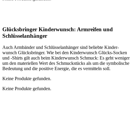
Glücks­brin­ger Kin­der­wunsch: Arm­rei­fen und
Schlüs­sel­an­hän­ger
Auch Arm­bän­der und Schlüs­sel­an­hän­ger sind belieb­te Kin­der­
wunsch Glücks­brin­ger. Wie bei den Kin­der­wunsch Glücks-Socken
und ‑Shirts gilt auch beim Kin­der­wunsch Schmuck: Es geht weni­ger
um den mate­ri­el­len Wert des Schmuck­stücks als um die sym­bo­li­sche
Bedeu­tung und die posi­ti­ve Ener­gie, die es ver­mit­teln soll.
Kei­ne Pro­duk­te gefun­den.
Kei­ne Pro­duk­te gefun­den.