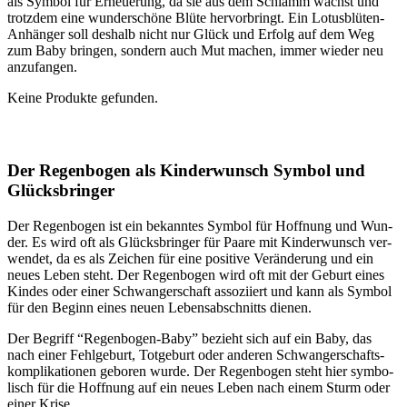
als Sym­bol für Erneue­rung, da sie aus dem Schlamm wächst und
trotz­dem eine wun­der­schö­ne Blü­te her­vor­bringt. Ein Lotus­blü­ten-
Anhän­ger soll des­halb nicht nur Glück und Erfolg auf dem Weg
zum Baby brin­gen, son­dern auch Mut machen, immer wie­der neu
anzu­fan­gen.
Kei­ne Pro­duk­te gefun­den.
Der Regen­bo­gen als Kin­der­wunsch Sym­bol und
Glücks­brin­ger
Der Regen­bo­gen ist ein bekann­tes Sym­bol für Hoff­nung und Wun­
der. Es wird oft als Glücks­brin­ger für Paa­re mit Kin­der­wunsch ver­
wen­det, da es als Zei­chen für eine posi­ti­ve Ver­än­de­rung und ein
neu­es Leben steht. Der Regen­bo­gen wird oft mit der Geburt eines
Kin­des oder einer Schwan­ger­schaft asso­zi­iert und kann als Sym­bol
für den Beginn eines neu­en Lebens­ab­schnitts die­nen.
Der Begriff “Regen­bo­gen-Baby” bezieht sich auf ein Baby, das
nach einer Fehl­ge­burt, Tot­ge­burt oder ande­ren Schwan­ger­schafts­
kom­pli­ka­tio­nen gebo­ren wur­de. Der Regen­bo­gen steht hier sym­bo­
lisch für die Hoff­nung auf ein neu­es Leben nach einem Sturm oder
einer Kri­se.