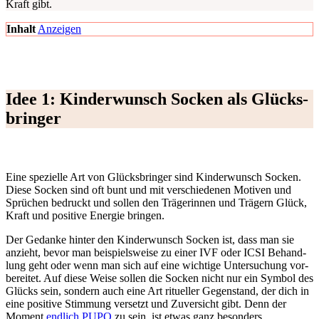
Kraft gibt.
Inhalt
Anzei­gen
Idee 1: Kin­der­wunsch Socken als Glücks­
brin­ger
Eine spe­zi­el­le Art von Glücks­brin­ger sind Kin­der­wunsch Socken.
Die­se Socken sind oft bunt und mit ver­schie­de­nen Moti­ven und
Sprü­chen bedruckt und sol­len den Trä­ge­rin­nen und Trä­gern Glück,
Kraft und posi­ti­ve Ener­gie brin­gen.
Der Gedan­ke hin­ter den Kin­der­wunsch Socken ist, dass man sie
anzieht, bevor man bei­spiels­wei­se zu einer IVF oder ICSI Behand­
lung geht oder wenn man sich auf eine wich­ti­ge Unter­su­chung vor­
be­rei­tet. Auf die­se Wei­se sol­len die Socken nicht nur ein Sym­bol des
Glücks sein, son­dern auch eine Art ritu­el­ler Gegen­stand, der dich in
eine posi­ti­ve Stim­mung ver­setzt und Zuver­sicht gibt. Denn der
Moment
end­lich PUPO
zu sein, ist etwas ganz beson­ders