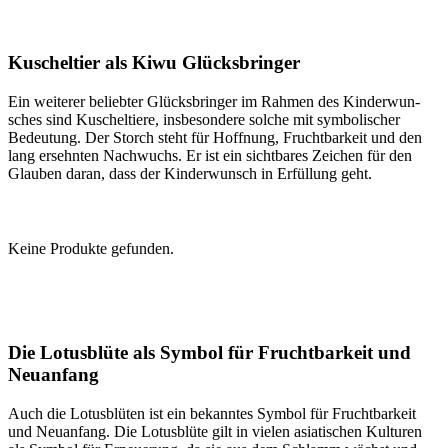
Kuschel­tier als Kiwu Glücks­brin­ger
Ein wei­te­rer belieb­ter Glücks­brin­ger im Rah­men des Kin­der­wun­
sches sind Kuschel­tie­re, ins­be­son­de­re sol­che mit sym­bo­li­scher
Bedeu­tung. Der Storch steht für Hoff­nung, Frucht­bar­keit und den
lang ersehn­ten Nach­wuchs. Er ist ein sicht­ba­res Zei­chen für den
Glau­ben dar­an, dass der Kin­der­wunsch in Erfül­lung geht.
Kei­ne Pro­duk­te gefun­den.
Die Lotus­blü­te als Sym­bol für Frucht­bar­keit und
Neu­an­fang
Auch die Lotus­blü­ten ist ein bekann­tes Sym­bol für Frucht­bar­keit
und Neu­an­fang. Die Lotus­blü­te gilt in vie­len asia­ti­schen Kul­tu­ren