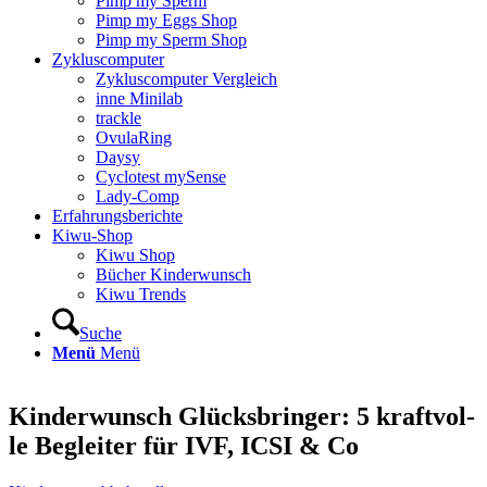
Pimp my Sperm
Pimp my Eggs Shop
Pimp my Sperm Shop
Zyklus­com­pu­ter
Zyklus­com­pu­ter Ver­gleich
inne Mini­lab
track­le
Ovu­la­Ring
Day­sy
Cyclo­test mySen­se
Lady-Comp
Erfah­rungs­be­rich­te
Kiwu-Shop
Kiwu Shop
Bücher Kin­der­wunsch
Kiwu Trends
Suche
Menü
Menü
Kin­der­wunsch Glücks­brin­ger: 5 kraft­vol­
le Beglei­ter für IVF, ICSI & Co