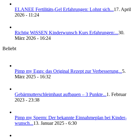
ELANEE Fer­ti­li­täts-Gel Erfah­run­gen: Lohnt sich...
17. April
2026 - 11:24
Rich­tig WiS­SEN Kin­der­wunsch Kurs Erfah­run­gen:...
30.
März 2026 - 16:24
Beliebt
Pimp my Eggs: das Ori­gi­nal Rezept zur Ver­bes­se­rung...
5.
März 2025 - 16:32
Gebär­mut­ter­schleim­haut auf­bau­en – 3 Punk­te...
1. Februar
2023 - 23:38
Pimp my Sperm: Der bekann­te Ein­nah­me­plan bei Kin­der­
wunsch...
13. Januar 2025 - 6:30