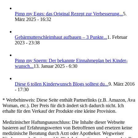
Pimp my Eggs: das Ori­gi­nal Rezept zur Ver­bes­se­rung...
5.
März 2025 - 16:32
Gebär­mut­ter­schleim­haut auf­bau­en – 3 Punk­te...
1. Februar
2023 - 23:38
Pimp my Sperm: Der bekann­te Ein­nah­me­plan bei Kin­der­
wunsch...
13. Januar 2025 - 6:30
Die­se 6 tol­len Kin­der­wunsch Blogs soll­test du...
9. März 2016
- 17:30
* Werbehinweis: Diese Seite enthält Partnerlinks (z.B. Amazon, Ava
Woman, etc.). Der Preis für dich ändert sich dadurch nicht. Ich
erhalte für den Verkauf der Produkte eine kleine Provision.
Medizinischer Haftungsausschluss: Die Inhalte dieser Webseite
basieren auf Erfahrungswerten von Betroffenen und ersetzen keine
medizinische Beratung durch Arzt oder Apotheker. Wegweiser