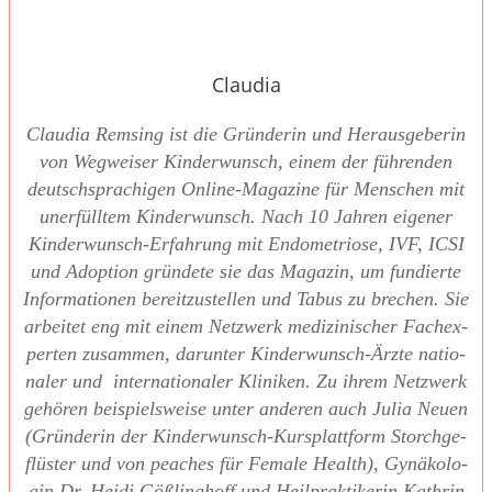
Claudia
Clau­dia Rem­sing ist die Grün­de­rin und Her­aus­ge­be­rin
von Weg­wei­ser Kin­der­wunsch, einem der füh­ren­den
deutsch­spra­chi­gen Online-Maga­zi­ne für Men­schen mit
uner­füll­tem Kin­der­wunsch. Nach 10 Jah­ren eige­ner
Kin­der­wunsch-Erfah­rung mit Endo­me­trio­se, IVF, ICSI
und Adop­ti­on grün­de­te sie das Maga­zin, um fun­dier­te
Infor­ma­tio­nen bereit­zu­stel­len und Tabus zu bre­chen. Sie
arbei­tet eng mit einem Netz­werk medi­zi­ni­scher Fach­ex­
per­ten zusam­men, dar­un­ter Kin­der­wunsch-Ärz­te natio­
na­ler und inter­na­tio­na­ler Kli­ni­ken. Zu ihrem Netz­werk
gehö­ren bei­spiels­wei­se unter ande­ren auch Julia Neu­en
(Grün­de­rin der Kin­der­wunsch-Kurs­platt­form Storch­ge­
flüs­ter und von pea­ches für Fema­le Health), Gynä­ko­lo­
gin Dr. Hei­di Göß­ling­hoff und Heil­prak­ti­ke­rin Kath­rin