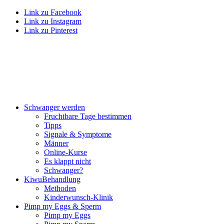
Link zu Facebook
Link zu Instagram
Link zu Pinterest
Schwan­ger wer­den
Frucht­ba­re Tage bestim­men
Tipps
Signa­le & Sym­pto­me
Män­ner
Online-Kur­se
Es klappt nicht
Schwan­ger?
Kiwu­Be­hand­lung
Metho­den
Kin­der­wunsch-Kli­nik
Pimp my Eggs & Sperm
Pimp my Eggs