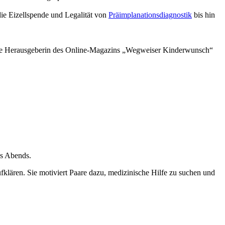
ie Eizell­spen­de und Lega­li­tät von
Prä­im­pl­ana­ti­ons­dia­gnos­tik
bis hin
e Her­aus­ge­be­rin des Online-Maga­zins „Weg­wei­ser Kin­der­wunsch“
des Abends.
­klä­ren. Sie moti­viert Paa­re dazu, medi­zi­ni­sche Hil­fe zu suchen und