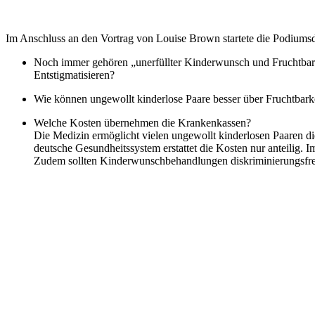
Im Anschluss an den Vor­trag von Loui­se Brown star­te­te die Podi­ums­dis
Noch immer gehö­ren „uner­füll­ter Kin­der­wunsch und Frucht­bar
Ent­stig­ma­ti­sie­ren?
Wie kön­nen unge­wollt kin­der­lo­se Paa­re bes­ser über Frucht­bar­
Wel­che Kos­ten über­neh­men die Kran­ken­kas­sen?
Die Medi­zin ermög­licht vie­len unge­wollt kin­der­lo­sen Paa­ren d
deut­sche Gesund­heits­sys­tem erstat­tet die Kos­ten nur antei­lig. Im
Zudem soll­ten Kin­der­wunsch­be­hand­lun­gen dis­kri­mi­nie­rungs­fr