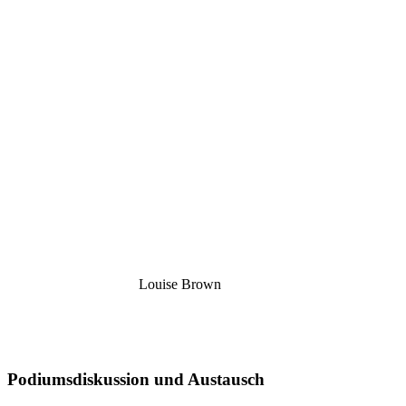
Loui­se Brown
Podi­ums­dis­kus­si­on und Aus­tausch