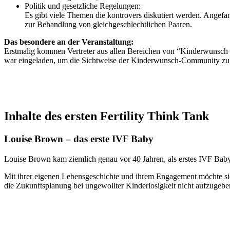
Poli­tik und gesetz­li­che Rege­lun­gen:
Es gibt vie­le The­men die kon­tro­vers dis­ku­tiert wer­den. Ange­f
zur Behand­lung von gleich­ge­schlecht­li­chen Paa­ren.
Das beson­de­re an der Ver­an­stal­tung:
Erst­ma­lig kom­men Ver­tre­ter aus allen Berei­chen von “Kin­der­wunsc
war ein­ge­la­den, um die Sicht­wei­se der Kin­der­wunsch-Com­mu­ni­ty zu v
Inhal­te des ers­ten Fer­ti­li­ty Think Tank
Loui­se Brown – das ers­te IVF Baby
Loui­se Brown kam ziem­lich genau vor 40 Jah­ren, als ers­tes IVF Baby 
Mit ihrer eige­nen Lebens­ge­schich­te und ihrem Enga­ge­ment möch­te sie w
die Zukunfts­pla­nung bei unge­woll­ter Kin­der­lo­sig­keit nicht auf­zu­ge­b