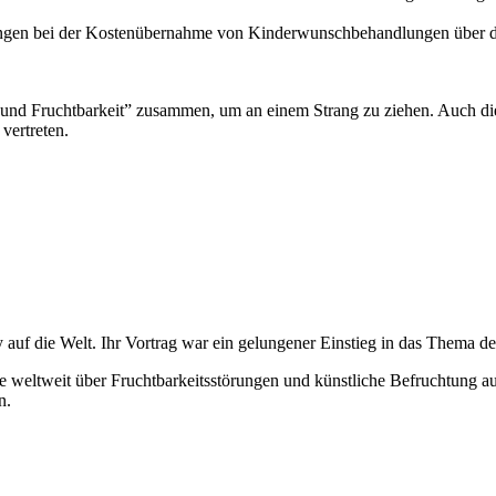
an­gen bei der Kos­ten­über­nah­me von Kin­der­wunsch­be­hand­lun­gen über d
h und Frucht­bar­keit” zusam­men, um an einem Strang zu zie­hen. Auch di
er­tre­ten.
auf die Welt. Ihr Vor­trag war ein gelun­ge­ner Ein­stieg in das The­ma 
elt­weit über Frucht­bar­keits­stö­run­gen und künst­li­che Befruch­tung auf
en.