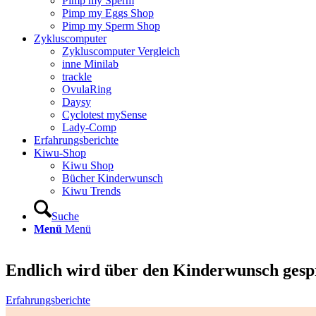
Pimp my Sperm
Pimp my Eggs Shop
Pimp my Sperm Shop
Zyklus­com­pu­ter
Zyklus­com­pu­ter Ver­gleich
inne Mini­lab
track­le
Ovu­la­Ring
Day­sy
Cyclo­test mySen­se
Lady-Comp
Erfah­rungs­be­rich­te
Kiwu-Shop
Kiwu Shop
Bücher Kin­der­wunsch
Kiwu Trends
Suche
Menü
Menü
End­lich wird über den Kin­der­wunsch gespro
Erfahrungsberichte