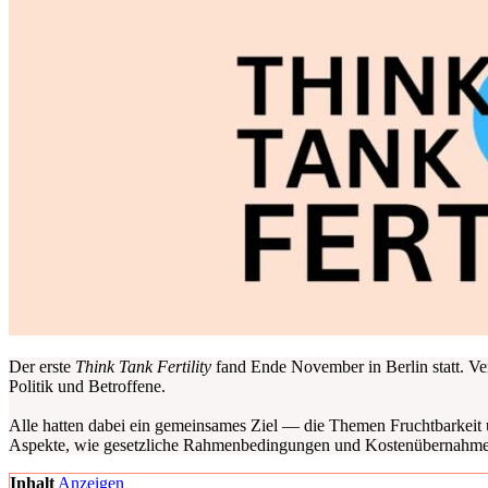
Der ers­te
Think Tank Fer­ti­li­ty
fand Ende Novem­ber in Ber­lin statt. Ver­
Poli­tik und Betrof­fe­ne.
Alle hat­ten dabei ein gemein­sa­mes Ziel — die The­men Frucht­bar­keit u
Aspek­te, wie gesetz­li­che Rah­men­be­din­gun­gen und Kos­ten­über­nah­me,
Inhalt
Anzei­gen