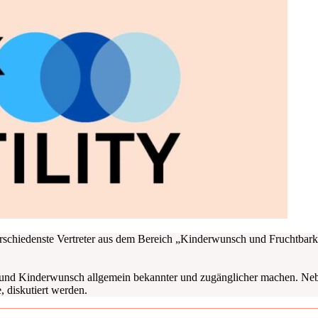
schie­dens­te Ver­tre­ter aus dem Bereich „Kin­der­wunsch und Frucht­bar­k
nd Kin­der­wunsch all­ge­mein bekann­ter und zugäng­li­cher machen. Neben Au
 dis­ku­tiert wer­den.