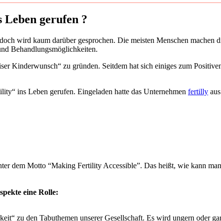
s Leben geru­fen ?
nd doch wird kaum dar­über gespro­chen. Die meis­ten Men­schen machen d
nd Behand­lungs­mög­lich­kei­ten.
r Kin­der­wunsch“ zu grün­den. Seit­dem hat sich eini­ges zum Posi­ti­ven
­li­ty“ ins Leben geru­fen. Ein­ge­la­den hat­te das Unter­neh­men
fer­til­ly
aus 
d unter dem Mot­to “Making Fer­ti­li­ty Acces­si­ble”. ­Das heißt, wie kann 
spek­te eine Rol­le:
keit“ zu den Tabu­the­men unse­rer Gesell­schaft. Es wird ungern oder gar 