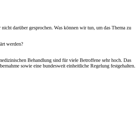
ar nicht dar­über gespro­chen. Was kön­nen wir tun, um das The­ma zu
klärt wer­den?
me­di­zi­ni­schen Behand­lung sind für vie­le Betrof­fe­ne sehr hoch. Das
über­nah­me sowie eine bun­des­weit ein­heit­li­che Rege­lung fest­ge­hal­ten.