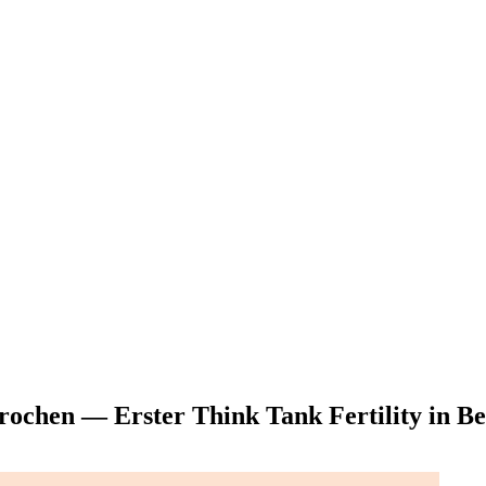
­chen — Ers­ter Think Tank Fer­ti­li­ty in Be