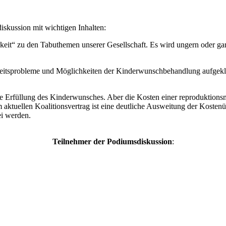
­kus­si­on mit wich­ti­gen Inhal­ten:
­keit“ zu den Tabu­the­men unse­rer Gesell­schaft. Es wird ungern oder g
keits­pro­ble­me und Mög­lich­kei­ten der Kin­der­wunsch­be­hand­lung auf­ge­
ie Erfül­lung des Kin­der­wun­sches. Aber die Kos­ten einer repro­duk­ti­ons­
 aktu­el­len Koali­ti­ons­ver­trag ist eine deut­li­che Aus­wei­tung der Kos­ten­
ei wer­den.
Teil­neh­mer der Podi­ums­dis­kus­si­on
: