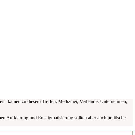
eit“ kamen zu die­sem Tref­fen: Medi­zi­ner, Ver­bän­de, Unter­neh­men,
f­klä­rung und Ent­stig­ma­ti­sie­rung soll­ten aber auch poli­ti­sche