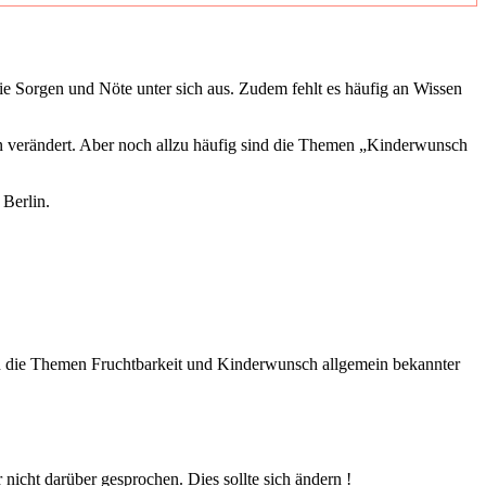
ie Sor­gen und Nöte unter sich aus. Zudem fehlt es häu­fig an Wis­sen
 ver­än­dert. Aber noch all­zu häu­fig sind die The­men „Kin­der­wunsch
Ber­lin.
man die The­men Frucht­bar­keit und Kin­der­wunsch all­ge­mein bekann­ter
nicht dar­über gespro­chen. Dies soll­te sich ändern !