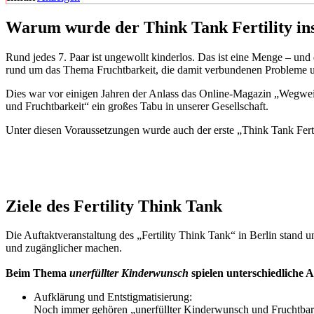
War­um wur­de der Think Tank Fer­ti­li­ty in
Rund jedes 7. Paar ist unge­wollt kin­der­los. Das ist eine Men­ge – u
rund um das The­ma Frucht­bar­keit, die damit ver­bun­de­nen Pro­ble­me u
Dies war vor eini­gen Jah­ren der Anlass das Online-Maga­zin „Weg­wei­se
und Frucht­bar­keit“ ein gro­ßes Tabu in unse­rer Gesell­schaft.
Unter die­sen Vor­aus­set­zun­gen wur­de auch der ers­te „Think Tank Fer­ti
Zie­le des Fer­ti­li­ty Think Tank
Die Auf­takt­ver­an­stal­tung des „Fer­ti­li­ty Think Tank“ in Ber­lin stan
und zugäng­li­cher machen.
Beim The­ma
uner­füll­ter Kin­der­wunsch
spie­len unter­schied­li­che A
Auf­klä­rung und Ent­stig­ma­ti­sie­rung:
Noch immer gehö­ren „uner­füll­ter Kin­der­wunsch und Frucht­bar­