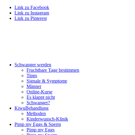
Link zu Facebook
Link zu Instagram
Link zu Pinterest
Schwan­ger wer­den
Frucht­ba­re Tage bestim­men
Tipps
Signa­le & Sym­pto­me
Män­ner
Online-Kur­se
Es klappt nicht
Schwan­ger?
Kiwu­Be­hand­lung
Metho­den
Kin­der­wunsch-Kli­nik
Pimp my Eggs & Sperm
Pimp my Eggs