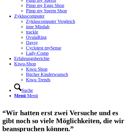
Pimp my Sperm
Pimp my Eggs Shop
Pimp my Sperm Shop
Zyklus­com­pu­ter
Zyklus­com­pu­ter Ver­gleich
inne Mini­lab
track­le
Ovu­la­Ring
Day­sy
Cyclo­test mySen­se
Lady-Comp
Erfah­rungs­be­rich­te
Kiwu-Shop
Kiwu Shop
Bücher Kin­der­wunsch
Kiwu Trends
Suche
Menü
Menü
“Wir hat­ten erst zwei Ver­su­che und es
gibt noch so vie­le Mög­lich­kei­ten, die wir
bean­spru­chen kön­nen.”