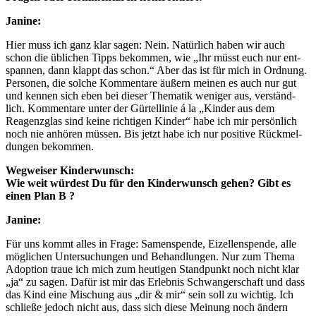
Jani­ne:
Hier muss ich ganz klar sagen: Nein. Natür­lich haben wir auch
schon die übli­chen Tipps bekom­men, wie „Ihr müsst euch nur ent­
span­nen, dann klappt das schon.“ Aber das ist für mich in Ord­nung.
Per­so­nen, die sol­che Kom­men­ta­re äußern mei­nen es auch nur gut
und ken­nen sich eben bei die­ser The­ma­tik weni­ger aus, ver­ständ­
lich. Kom­men­ta­re unter der Gür­tel­li­nie á la „Kin­der aus dem
Reagenz­glas sind kei­ne rich­ti­gen Kin­der“ habe ich mir per­sön­lich
noch nie anhö­ren müs­sen. Bis jetzt habe ich nur posi­ti­ve Rück­mel­
dun­gen bekom­men.
Weg­wei­ser Kin­der­wunsch:
Wie weit wür­dest Du für den Kin­der­wunsch gehen? Gibt es
einen Plan B ?
Jani­ne:
Für uns kommt alles in Fra­ge: Samen­spen­de, Eizel­len­spen­de, alle
mög­li­chen Unter­su­chun­gen und Behand­lun­gen. Nur zum The­ma
Adop­ti­on traue ich mich zum heu­ti­gen Stand­punkt noch nicht klar
„ja“ zu sagen. Dafür ist mir das Erleb­nis Schwan­ger­schaft und dass
das Kind eine Mischung aus „dir & mir“ sein soll zu wich­tig. Ich
schlie­ße jedoch nicht aus, dass sich die­se Mei­nung noch ändern