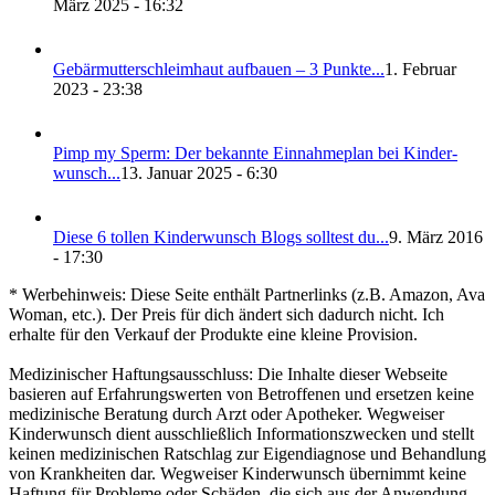
März 2025 - 16:32
Gebär­mut­ter­schleim­haut auf­bau­en – 3 Punk­te...
1. Februar
2023 - 23:38
Pimp my Sperm: Der bekann­te Ein­nah­me­plan bei Kin­der­
wunsch...
13. Januar 2025 - 6:30
Die­se 6 tol­len Kin­der­wunsch Blogs soll­test du...
9. März 2016
- 17:30
* Werbehinweis: Diese Seite enthält Partnerlinks (z.B. Amazon, Ava
Woman, etc.). Der Preis für dich ändert sich dadurch nicht. Ich
erhalte für den Verkauf der Produkte eine kleine Provision.
Medizinischer Haftungsausschluss: Die Inhalte dieser Webseite
basieren auf Erfahrungswerten von Betroffenen und ersetzen keine
medizinische Beratung durch Arzt oder Apotheker. Wegweiser
Kinderwunsch dient ausschließlich Informationszwecken und stellt
keinen medizinischen Ratschlag zur Eigendiagnose und Behandlung
von Krankheiten dar. Wegweiser Kinderwunsch übernimmt keine
Haftung für Probleme oder Schäden, die sich aus der Anwendung