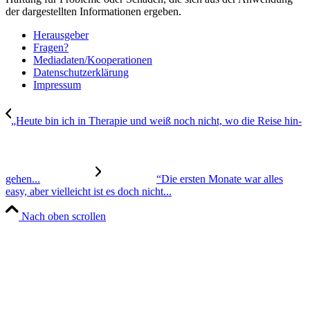
der dargestellten Informationen ergeben.
Her­aus­ge­ber
Fra­gen?
Mediadaten/Kooperationen
Daten­schutz­er­klä­rung
Impres­sum
„Heu­te bin ich in The­ra­pie und weiß noch nicht, wo die Rei­se hin­
ge­hen...
“Die ers­ten Mona­te war alles
easy, aber viel­leicht ist es doch nicht...
Nach oben scrollen