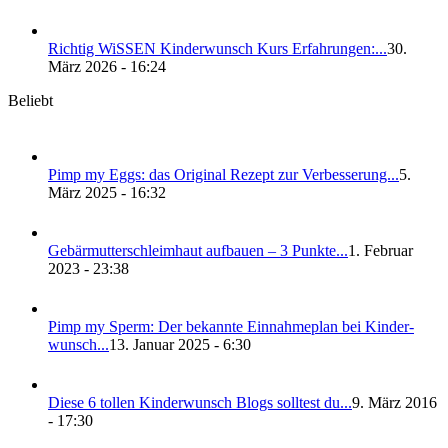
Rich­tig WiS­SEN Kin­der­wunsch Kurs Erfah­run­gen:...
30.
März 2026 - 16:24
Beliebt
Pimp my Eggs: das Ori­gi­nal Rezept zur Ver­bes­se­rung...
5.
März 2025 - 16:32
Gebär­mut­ter­schleim­haut auf­bau­en – 3 Punk­te...
1. Februar
2023 - 23:38
Pimp my Sperm: Der bekann­te Ein­nah­me­plan bei Kin­der­
wunsch...
13. Januar 2025 - 6:30
Die­se 6 tol­len Kin­der­wunsch Blogs soll­test du...
9. März 2016
- 17:30