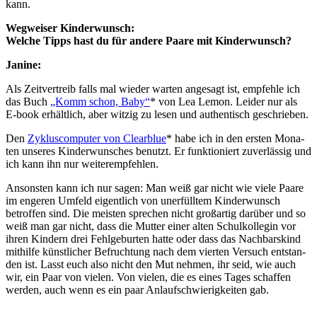
kann.
Weg­wei­ser Kin­der­wunsch:
Wel­che Tipps hast du für ande­re Paa­re mit Kin­der­wunsch?
Jani­ne:
Als Zeit­ver­treib falls mal wie­der war­ten ange­sagt ist, emp­feh­le ich
das Buch
„Komm schon, Baby“
* von Lea Lemon. Lei­der nur als
E‑book erhält­lich, aber wit­zig zu lesen und authen­tisch geschrie­ben.
Den
Zyklus­com­pu­ter von Cle­ar­blue
* habe ich in den ers­ten Mona­
ten unse­res Kin­der­wun­sches benutzt. Er funk­tio­niert zuver­läs­sig und
ich kann ihn nur wei­ter­emp­feh­len.
Ansons­ten kann ich nur sagen: Man weiß gar nicht wie vie­le Paa­re
im enge­ren Umfeld eigent­lich von uner­füll­tem Kin­der­wunsch
betrof­fen sind. Die meis­ten spre­chen nicht groß­ar­tig dar­über und so
weiß man gar nicht, dass die Mut­ter einer alten Schul­kol­le­gin vor
ihren Kin­dern drei Fehl­ge­bur­ten hat­te oder dass das Nach­bars­kind
mit­hil­fe künst­li­cher Befruch­tung nach dem vier­ten Ver­such ent­stan­
den ist. Lasst euch also nicht den Mut neh­men, ihr seid, wie auch
wir, ein Paar von vie­len. Von vie­len, die es eines Tages schaf­fen
wer­den, auch wenn es ein paar Anlauf­schwie­rig­kei­ten gab.