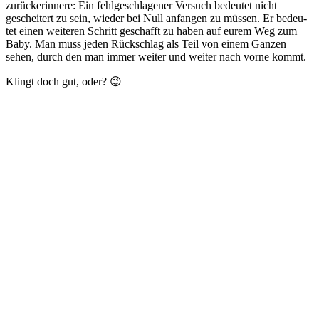
zurück­er­in­ne­re: Ein fehl­ge­schla­ge­ner Ver­such bedeu­tet nicht
geschei­tert zu sein, wie­der bei Null anfan­gen zu müs­sen. Er bedeu­
tet einen wei­te­ren Schritt geschafft zu haben auf eurem Weg zum
Baby. Man muss jeden Rück­schlag als Teil von einem Gan­zen
sehen, durch den man immer wei­ter und wei­ter nach vor­ne kommt.
Klingt doch gut, oder? 😉