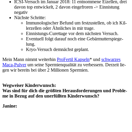
ICSI-Ver­such im Janu­ar 2018: 11 ent­nom­me­ne Eizel­len, drei
davon top ent­wi­ckelt, 2 davon ein­ge­fro­ren -> Ein­nis­tung
nega­tiv
Nächs­te Schrit­te:
Immu­no­lo­gi­scher Befund um fest­zu­stel­len, ob ich Kil­
ler­zel­len oder Ähn­li­ches in mir tra­ge.
Ein­nis­tungs-Curet­ta­ge vor dem nächs­ten Ver­such.
Even­tu­ell folgt dar­auf noch eine Gebär­mut­ter­spie­ge­
lung.
Kryo-Ver­such dem­nächst geplant.
Mein Mann nimmt wei­ter­hin
Pro­Fer­til Kap­seln
* und
schwar­zes
Maca-Pul­ver
um sei­ne Sper­mi­en­qua­li­tät zu ver­bes­sern. Der­zeit lie­
gen wir bereits bei über 2 Mil­lio­nen Sper­mi­en.
Weg­wei­ser Kin­der­wunsch:
Was sind für dich die größ­ten Her­aus­for­de­run­gen und Pro­ble­
me in Bezug auf den uner­füll­ten Kin­der­wunsch?
Jani­ne: