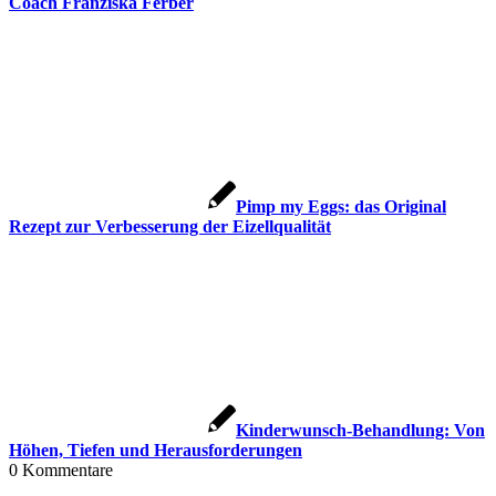
Coach Fran­zis­ka Fer­ber
Pimp my Eggs: das Ori­gi­nal
Rezept zur Ver­bes­se­rung der Eizell­qua­li­tät
Kin­der­wunsch-Behand­lung: Von
Höhen, Tie­fen und Her­aus­for­de­run­gen
0
Kommentare