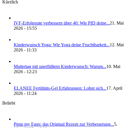
Kürzlich
IVF-Erfolgs­ra­te ver­bes­sern über 40: Wie PID dei­ne...
21. Mai
2026 - 15:55
Kin­der­wunsch Yoga: Wie Yoga dei­ne Frucht­bar­keit...
12. Mai
2026 - 11:33
Mut­ter­tag mit uner­füll­tem Kin­der­wunsch: War­um...
10. Mai
2026 - 12:23
ELANEE Fer­ti­li­täts-Gel Erfah­run­gen: Lohnt sich...
17. April
2026 - 11:24
Beliebt
Pimp my Eggs: das Ori­gi­nal Rezept zur Ver­bes­se­rung...
5.