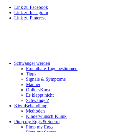
Link zu Facebook
Link zu Instagram
Link zu Pinterest
Schwan­ger wer­den
Frucht­ba­re Tage bestim­men
Tipps
Signa­le & Sym­pto­me
Män­ner
Online-Kur­se
Es klappt nicht
Schwan­ger?
Kiwu­Be­hand­lung
Metho­den
Kin­der­wunsch-Kli­nik
Pimp my Eggs & Sperm
Pimp my Eggs