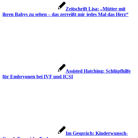
Zeit­schrift Lisa: „Müt­ter mit
ihren Babys zu sehen – das zer­reißt mir jedes Mal das Herz“
Assis­ted Hat­ching: Schlüpf­hil­fe
für Embryo­nen bei IVF und ICSI
Im Gespräch: Kin­der­wunsch-