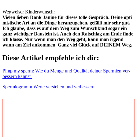
Weg­wei­ser Kin­der­wunsch:
Vie­len lie­ben Dank Jani­ne für die­ses tol­le Gespräch. Dei­ne opti­
mis­ti­sche Art an die Din­ge her­an­zu­ge­hen, gefällt mir sehr gut.
Ich glau­be, dass es auf dem Weg zum Wunsch­kind sogar ein
ganz wich­ti­ger Bau­stein ist. Auch den Rat­schlag am Ende fin­de
ich klas­se. Nur wenn man den Weg geht, kann man irgend­
wann am Ziel ankom­men. Ganz viel Glück auf DEINEM Weg.
Die­se Arti­kel emp­feh­le ich dir:
Pimp my sperm: Wie du Men­ge und Qua­li­tät dei­ner Sper­mi­en ver­
bes­sern kannst
Sper­mio­gramm Wer­te ver­ste­hen und ver­bes­sern