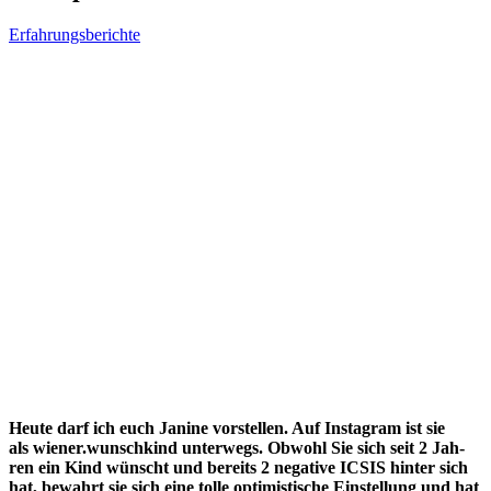
Erfahrungsberichte
Heu­te darf ich euch Jani­ne vor­stel­len. Auf Insta­gram ist sie
als wiener.wunschkind unter­wegs. Obwohl Sie sich seit 2 Jah­
ren ein Kind wünscht und bereits 2 nega­ti­ve ICSIS hin­ter sich
hat, bewahrt sie sich eine tol­le opti­mis­ti­sche Ein­stel­lung und hat