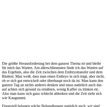
Die größ­te Her­aus­for­de­rung bei dem gan­zen The­ma ist und bleibt
für mich das War­ten. Am aller­schlimms­ten fin­de ich das War­ten auf
das Ergeb­nis, also die Zeit zwi­schen dem Embryo­trans­fer und dem
Blut­test. Man weiß, dass man einen Embryo in sich trägt, aber nicht,
ob er sich gut ent­wi­ckelt oder über­haupt noch da ist. Man kann den
gan­zen Tag an nichts ande­res den­ken und muss natür­lich auch dar­
auf ach­ten sich gesund zu ernäh­ren, wenig Kaf­fee zu trin­ken etc.
Also man kann sich ganz schlecht ablen­ken und die Zeit zieht sich
wie Kau­gum­mi.
Finan­zi­ell belas­ten sol­che Behand­lun­gen natür­lich auch, wir sind