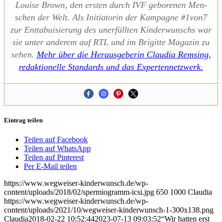
Loui­se Brown, den ers­ten durch IVF gebo­re­nen Men­
schen der Welt. Als Initia­to­rin der Kam­pa­gne #1von7
zur Ent­ta­bui­sie­rung des uner­füll­ten Kin­der­wunschs war
sie unter ande­rem auf RTL und im Bri­git­te Maga­zin zu
sehen.
Mehr über die Her­aus­ge­be­rin Clau­dia Rem­sing,
redak­tio­nel­le Stan­dards und das Exper­ten­netz­werk.
Eintrag teilen
Teilen auf Facebook
Teilen auf WhatsApp
Teilen auf Pinterest
Per E-Mail teilen
https://www.wegweiser-kinderwunsch.de/wp-
content/uploads/2018/02/spermiogramm-icsi.jpg
650
1000
Claudia
https://www.wegweiser-kinderwunsch.de/wp-
content/uploads/2021/10/wegweiser-kinderwunsch-1-300x138.png
Claudia
2018-02-22 10:52:44
2023-07-13 09:03:52
“Wir hat­ten erst