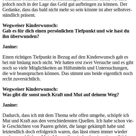
jedoch noch in der Lage das Geld gut auf­brin­gen zu kön­nen
.
Der
Gedan­ke, dass das bald nicht mehr so sein könn­te ist aber selbst­ver­
ständ­lich prä­sent.
Weg­wei­ser Kin­der­wunsch:
Gab es für dich einen per­sön­li­chen Tief­punkt und wie hast du
ihn über­wun­den?
Jani­ne:
Einen rich­ti­gen Tief­punkt in Bezug auf den Kin­der­wunsch gab es
bei mir bis­lang noch nicht. Wir hat­ten erst zwei Ver­su­che und es gibt
noch so vie­le Mög­lich­kei­ten an Hilfs­mit­teln und Unter­su­chun­gen,
die wir bean­spru­chen kön­nen. Das stimmt uns bei­de eigent­lich noch
recht zuver­sicht­lich.
Weg­wei­ser Kin­der­wunsch:
Was gibt dir sonst noch Kraft und Mut auf dei­nem Weg?
Jani­ne:
Dadurch, dass ich mit dem The­ma sehr offen umge­he, schöp­fe ich
Mut und Kraft aus den ver­schie­dens­ten Quel­len. Ich habe schon vie­
le Geschich­ten von Paa­ren gehört, die lan­ge gekämpft habe und
letzt­end­lich doch erfolg­reich waren, das lässt einen immer wie­der