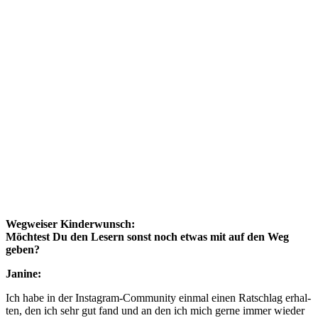
Weg­wei­ser Kin­der­wunsch:
Möch­test Du den Lesern sonst noch etwas mit auf den Weg
geben?
Jani­ne:
Ich habe in der Insta­gram-Com­mu­ni­ty ein­mal einen Rat­schlag erhal­
ten, den ich sehr gut fand und an den ich mich ger­ne immer wie­der