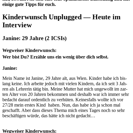
eini­ge gute Tipps für euch.
Kin­der­wunsch Unplug­ged — Heu­te im
Inter­view
Jani­ne: 29 Jah­re (2 ICSIs)
Weg­wei­ser Kin­der­wunsch:
Wer bist Du? Erzäh­le uns ein wenig über dich selbst.
Jani­ne:
Mein Name ist Jani­ne, 29 Jah­re alt, aus Wien. Kin­der habe ich bis­
lang kei­ne. Ich arbei­te jedoch mit vie­len Kin­dern, da ich seit 3 Jah­
ren als Leh­re­rin tätig bin. Mei­ne Mut­ter hat mich unge­wollt im zar­
ten Alter von 20 Jah­ren bekom­men und des­halb war ich immer sehr
bedacht dar­auf ordent­lich zu ver­hü­ten. Kei­nes­falls woll­te ich vor
27/28 mein ers­tes Kind haben. Nun, das habe ich ja schon mal
geschafft. Aber dass die­ses The­ma mich eines Tages noch so sehr
beschäf­ti­gen wür­de, das hät­te ich nicht gedacht…
Weg­wei­ser Kin­der­wunsch: