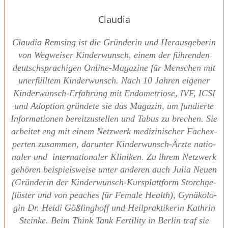
Claudia
Clau­dia Rem­sing ist die Grün­de­rin und Her­aus­ge­be­rin
von Weg­wei­ser Kin­der­wunsch, einem der füh­ren­den
deutsch­spra­chi­gen Online-Maga­zi­ne für Men­schen mit
uner­füll­tem Kin­der­wunsch. Nach 10 Jah­ren eige­ner
Kin­der­wunsch-Erfah­rung mit Endo­me­trio­se, IVF, ICSI
und Adop­ti­on grün­de­te sie das Maga­zin, um fun­dier­te
Infor­ma­tio­nen bereit­zu­stel­len und Tabus zu bre­chen. Sie
arbei­tet eng mit einem Netz­werk medi­zi­ni­scher Fach­ex­
per­ten zusam­men, dar­un­ter Kin­der­wunsch-Ärz­te natio­
na­ler und inter­na­tio­na­ler Kli­ni­ken. Zu ihrem Netz­werk
gehö­ren bei­spiels­wei­se unter ande­ren auch Julia Neu­en
(Grün­de­rin der Kin­der­wunsch-Kurs­platt­form Storch­ge­
flüs­ter und von pea­ches für Fema­le Health), Gynä­ko­lo­
gin Dr. Hei­di Göß­ling­hoff und Heil­prak­ti­ke­rin Kath­rin
Stein­ke. Beim Think Tank Fer­ti­li­ty in Ber­lin traf sie