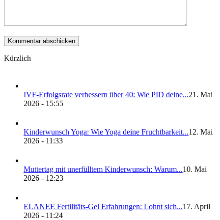
Kürzlich
IVF-Erfolgs­ra­te ver­bes­sern über 40: Wie PID dei­ne...
21. Mai
2026 - 15:55
Kin­der­wunsch Yoga: Wie Yoga dei­ne Frucht­bar­keit...
12. Mai
2026 - 11:33
Mut­ter­tag mit uner­füll­tem Kin­der­wunsch: War­um...
10. Mai
2026 - 12:23
ELANEE Fer­ti­li­täts-Gel Erfah­run­gen: Lohnt sich...
17. April
2026 - 11:24