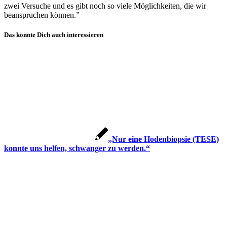
zwei Ver­su­che und es gibt noch so vie­le Mög­lich­kei­ten, die wir
bean­spru­chen kön­nen.”
Das könnte Dich auch interessieren
„Nur eine Hoden­bi­op­sie (TESE)
konn­te uns hel­fen, schwan­ger zu wer­den.“