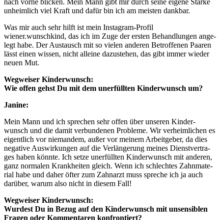
nach vor­ne bli­cken. Mein Mann gibt mir durch sei­ne eige­ne Stär­ke
unheim­lich viel Kraft und dafür bin ich am meis­ten dank­bar.
Was mir auch sehr hilft ist mein Insta­gram-Pro­fil
wiener.wunschkind, das ich im Zuge der ers­ten Behand­lun­gen ange­
legt habe. Der Aus­tausch mit so vie­len ande­ren Betrof­fe­nen Paa­ren
lässt einen wis­sen, nicht allei­ne dazu­ste­hen, das gibt immer wie­der
neu­en Mut.
Weg­wei­ser Kin­der­wunsch:
Wie offen gehst Du mit dem uner­füll­ten Kin­der­wunsch um?
Jani­ne:
Mein Mann und ich spre­chen sehr offen über unse­ren Kin­der­
wunsch und die damit ver­bun­de­nen Pro­ble­me. Wir ver­heim­li­chen es
eigent­lich vor nie­man­dem, außer vor mei­nem Arbeit­ge­ber, da dies
nega­ti­ve Aus­wir­kun­gen auf die Ver­län­ge­rung mei­nes Dienst­ver­tra­
ges haben könn­te. Ich set­ze uner­füll­ten Kin­der­wunsch mit ande­ren,
ganz nor­ma­len Krank­hei­ten gleich. Wenn ich schlech­tes Zahn­ma­te­
ri­al habe und daher öfter zum Zahn­arzt muss spre­che ich ja auch
dar­über, war­um also nicht in die­sem Fall!
Weg­wei­ser Kin­der­wunsch:
Wur­dest Du in Bezug auf den Kin­der­wunsch mit unsen­si­blen
Fra­gen oder Kom­men­ta­ren kon­fron­tiert?