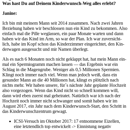
Was hast Du auf Dei­nem Kin­der­wunsch-Weg alles erlebt?
Jani­ne:
Ich bin mit mei­nem Mann seit 2014 zusam­men. Nach zwei Jah­ren
Bezie­hung haben wir beschlos­sen nun ein Kind zu bekom­men. Also
ein­fach mal die Pil­le weg­las­sen, ein paar Mona­te war­ten und dann
haben wir das Kind im Arm, so war der Plan. Ich war zuver­sicht­
lich, habe im Kopf schon das Kin­der­zim­mer ein­ge­rich­tet, den Kin­
der­wa­gen aus­ge­sucht und mir Namen über­legt.
Als es nach 6 Mona­ten noch nicht geklappt hat, hat mein Mann ein­
mal ein Sper­mio­gramm machen las­sen — das Ergeb­nis war ein
Schlag in die Magen­gru­be. Weni­ger als 0,5 Mil­lio­nen Sper­mi­en.
Klingt noch immer nach viel. Wenn man jedoch weiß, dass ein
gesun­der Mann an die 40 Mil­lio­nen hat, klingt es plötz­lich nach
nichts mehr. Wir haben unse­re, für´s nächs­te Jahr geplan­te Hoch­zeit
also vor­ge­zo­gen. Wenn das Kind nicht so schnell kom­men will,
dann wird eben zuerst mal gehei­ra­tet. Natür­lich war ich nach der
Hoch­zeit noch immer nicht schwan­ger und somit haben wir im
August 2017, ein Jahr nach dem Kin­der­wunsch-Start, den Schritt in
das Kin­der­wunsch­zen­trum gewagt.
ICSI-Ver­such im Okto­ber 2017: 17 ent­nom­me­ne Eizel­len,
eine letzt­end­lich top ent­wi­ckelt -> Ein­nis­tung nega­tiv