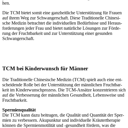
hen.
Die TCM bie­tet somit eine ganz­heit­li­che Unter­stüt­zung für Frau­en
auf ihrem Weg zur Schwan­ger­schaft. Die­se Tra­di­tio­nel­le Chi­ne­si­
sche Medi­zin betrach­tet die indi­vi­du­el­len Bedürf­nis­se und Her­aus­
for­de­run­gen jeder Frau und bie­tet natür­li­che Lösun­gen zur För­de­
rung der Frucht­bar­keit und zur Unter­stüt­zung einer gesun­den
Schwan­ger­schaft.
TCM bei Kin­der­wunsch für Män­ner
Die Tra­di­tio­nel­le Chi­ne­si­sche Medi­zin (TCM) spielt auch eine ent­
schei­den­de Rol­le bei der Unter­stüt­zung der männ­li­chen Frucht­bar­
keit im Kin­der­wunsch­pro­zess. Die TCM-Ansät­ze kon­zen­trie­ren sich
auf die Ver­bes­se­rung der männ­li­chen Gesund­heit, Lebens­wei­se und
Frucht­bar­keit.
Sper­mi­en­qua­li­tät
Die TCM kann dazu bei­tra­gen, die Qua­li­tät und Quan­ti­tät der Sper­
mi­en zu ver­bes­sern. Aku­punk­tur und indi­vi­du­el­le Kräu­ter­the­ra­pie
kön­nen die Sper­mi­en­moti­li­tät und ‑gesund­heit för­dern, was die