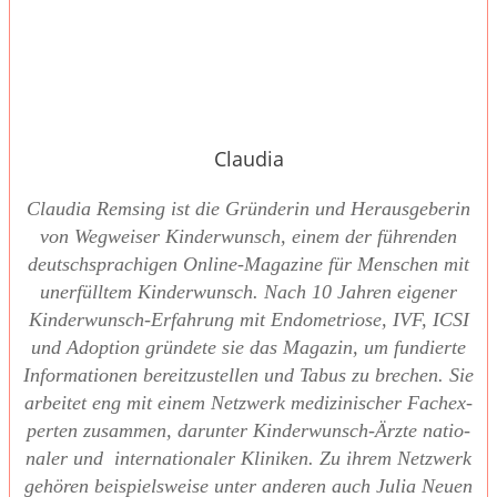
Claudia
Clau­dia Rem­sing ist die Grün­de­rin und Her­aus­ge­be­rin
von Weg­wei­ser Kin­der­wunsch, einem der füh­ren­den
deutsch­spra­chi­gen Online-Maga­zi­ne für Men­schen mit
uner­füll­tem Kin­der­wunsch. Nach 10 Jah­ren eige­ner
Kin­der­wunsch-Erfah­rung mit Endo­me­trio­se, IVF, ICSI
und Adop­ti­on grün­de­te sie das Maga­zin, um fun­dier­te
Infor­ma­tio­nen bereit­zu­stel­len und Tabus zu bre­chen. Sie
arbei­tet eng mit einem Netz­werk medi­zi­ni­scher Fach­ex­
per­ten zusam­men, dar­un­ter Kin­der­wunsch-Ärz­te natio­
na­ler und inter­na­tio­na­ler Kli­ni­ken. Zu ihrem Netz­werk
gehö­ren bei­spiels­wei­se unter ande­ren auch Julia Neu­en