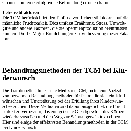
Chan­cen auf eine erfolg­rei­che Befruch­tung erhö­hen kann.
Lebens­stil­fak­to­ren
Die TCM berück­sich­tigt den Ein­fluss von Lebens­stil­fak­to­ren auf die
männ­li­che Frucht­bar­keit. Dies umfasst Ernäh­rung, Stress, Umwelt­
gif­te und ande­re Fak­to­ren, die die Sper­mi­en­pro­duk­ti­on beein­flus­sen
kön­nen. Die TCM gibt Emp­feh­lun­gen zur Ver­bes­se­rung die­ser Fak­
to­ren.
Behand­lungs­me­tho­den der TCM bei Kin­
der­wunsch
Die Tra­di­tio­nel­le Chi­ne­si­sche Medi­zin (TCM) bie­tet eine Viel­zahl
von bewähr­ten Behand­lungs­me­tho­den für Paa­re, die sich ein Kind
wün­schen und Unter­stüt­zung bei der Erfül­lung ihres Kin­der­wun­
sches suchen. Die­se Metho­den sind dar­auf aus­ge­rich­tet, die Frucht­
bar­keit zu ver­bes­sern, das ener­ge­ti­sche Gleich­ge­wicht des Kör­pers
wie­der­her­zu­stel­len und den Weg zur Schwan­ger­schaft zu ebnen.
Hier sind eini­ge der effek­tivs­ten Behand­lungs­me­tho­den in der TCM
bei Kin­der­wunsch.