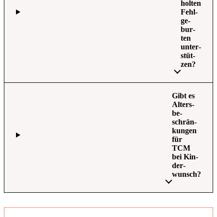
hol­ten
Fehl­
ge­
bur­
ten
unter­
stüt­
zen?
Gibt es
Alters­
be­
schrän­
kun­gen
für
TCM
bei Kin­
der­
wunsch?