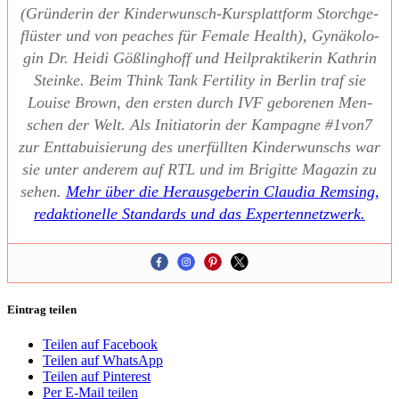
(Grün­de­rin der Kin­der­wunsch-Kurs­platt­form Storch­ge­
flüs­ter und von pea­ches für Fema­le Health), Gynä­ko­lo­
gin Dr. Hei­di Göß­ling­hoff und Heil­prak­ti­ke­rin Kath­rin
Stein­ke. Beim Think Tank Fer­ti­li­ty in Ber­lin traf sie
Loui­se Brown, den ers­ten durch IVF gebo­re­nen Men­
schen der Welt. Als Initia­to­rin der Kam­pa­gne #1von7
zur Ent­ta­bui­sie­rung des uner­füll­ten Kin­der­wunschs war
sie unter ande­rem auf RTL und im Bri­git­te Maga­zin zu
sehen.
Mehr über die Her­aus­ge­be­rin Clau­dia Rem­sing,
redak­tio­nel­le Stan­dards und das Exper­ten­netz­werk.
Eintrag teilen
Teilen auf Facebook
Teilen auf WhatsApp
Teilen auf Pinterest
Per E-Mail teilen