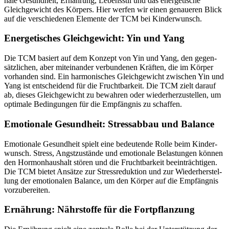
na­le Gesund­heit, Ernäh­rung, Lebens­stil und das ener­ge­ti­sche
Gleich­ge­wicht des Kör­pers. Hier wer­fen wir einen genaue­ren Blick
auf die ver­schie­de­nen Ele­men­te der TCM bei Kin­der­wunsch.
Ener­ge­ti­sches Gleich­ge­wicht: Yin und Yang
Die TCM basiert auf dem Kon­zept von Yin und Yang, den gegen­
sätz­li­chen, aber mit­ein­an­der ver­bun­de­nen Kräf­ten, die im Kör­per
vor­han­den sind. Ein har­mo­ni­sches Gleich­ge­wicht zwi­schen Yin und
Yang ist ent­schei­dend für die Frucht­bar­keit. Die TCM zielt dar­auf
ab, die­ses Gleich­ge­wicht zu bewah­ren oder wie­der­her­zu­stel­len, um
opti­ma­le Bedin­gun­gen für die Emp­fäng­nis zu schaf­fen.
Emo­tio­na­le Gesund­heit: Stress­ab­bau und Balan­ce
Emo­tio­na­le Gesund­heit spielt eine bedeu­ten­de Rol­le beim Kin­der­
wunsch. Stress, Angst­zu­stän­de und emo­tio­na­le Belas­tun­gen kön­nen
den Hor­mon­haus­halt stö­ren und die Frucht­bar­keit beein­träch­ti­gen.
Die TCM bie­tet Ansät­ze zur Stress­re­duk­ti­on und zur Wie­der­her­stel­
lung der emo­tio­na­len Balan­ce, um den Kör­per auf die Emp­fäng­nis
vor­zu­be­rei­ten.
Ernäh­rung: Nähr­stof­fe für die Fort­pflan­zung