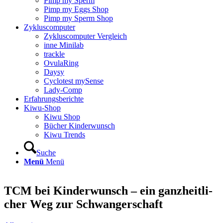
Pimp my Sperm
Pimp my Eggs Shop
Pimp my Sperm Shop
Zyklus­com­pu­ter
Zyklus­com­pu­ter Ver­gleich
inne Mini­lab
track­le
Ovu­la­Ring
Day­sy
Cyclo­test mySen­se
Lady-Comp
Erfah­rungs­be­rich­te
Kiwu-Shop
Kiwu Shop
Bücher Kin­der­wunsch
Kiwu Trends
Suche
Menü
Menü
TCM bei Kin­der­wunsch – ein ganz­heit­li­
cher Weg zur Schwan­ger­schaft