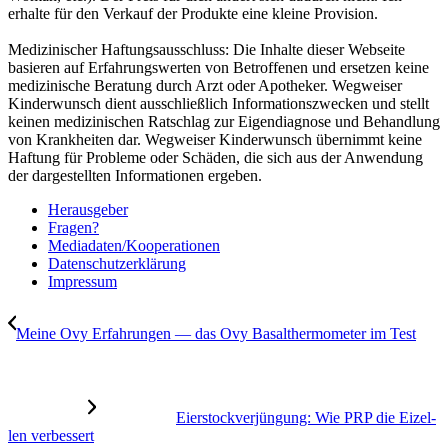
erhalte für den Verkauf der Produkte eine kleine Provision.
Medizinischer Haftungsausschluss: Die Inhalte dieser Webseite
basieren auf Erfahrungswerten von Betroffenen und ersetzen keine
medizinische Beratung durch Arzt oder Apotheker. Wegweiser
Kinderwunsch dient ausschließlich Informationszwecken und stellt
keinen medizinischen Ratschlag zur Eigendiagnose und Behandlung
von Krankheiten dar. Wegweiser Kinderwunsch übernimmt keine
Haftung für Probleme oder Schäden, die sich aus der Anwendung
der dargestellten Informationen ergeben.
Her­aus­ge­ber
Fra­gen?
Mediadaten/Kooperationen
Daten­schutz­er­klä­rung
Impres­sum
Mei­ne Ovy Erfah­run­gen — das Ovy Basal­ther­mo­me­ter im Test
Eier­stock­ver­jün­gung: Wie PRP die Eizel­
len ver­bes­sert