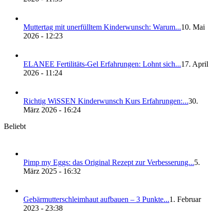
Mut­ter­tag mit uner­füll­tem Kin­der­wunsch: War­um...
10. Mai
2026 - 12:23
ELANEE Fer­ti­li­täts-Gel Erfah­run­gen: Lohnt sich...
17. April
2026 - 11:24
Rich­tig WiS­SEN Kin­der­wunsch Kurs Erfah­run­gen:...
30.
März 2026 - 16:24
Beliebt
Pimp my Eggs: das Ori­gi­nal Rezept zur Ver­bes­se­rung...
5.
März 2025 - 16:32
Gebär­mut­ter­schleim­haut auf­bau­en – 3 Punk­te...
1. Februar
2023 - 23:38