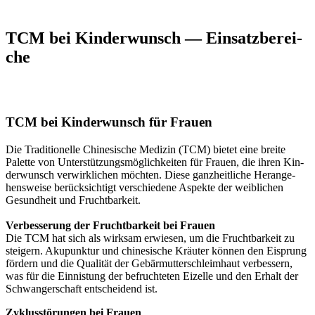
TCM bei Kin­der­wunsch — Ein­satz­be­rei­
che
TCM bei Kin­der­wunsch für Frau­en
Die Tra­di­tio­nel­le Chi­ne­si­sche Medi­zin (TCM) bie­tet eine brei­te
Palet­te von Unter­stüt­zungs­mög­lich­kei­ten für Frau­en, die ihren Kin­
der­wunsch ver­wirk­li­chen möch­ten. Die­se ganz­heit­li­che Her­an­ge­
hens­wei­se berück­sich­tigt ver­schie­de­ne Aspek­te der weib­li­chen
Gesund­heit und Frucht­bar­keit.
Ver­bes­se­rung der Frucht­bar­keit bei Frau­en
Die TCM hat sich als wirk­sam erwie­sen, um die Frucht­bar­keit zu
stei­gern. Aku­punk­tur und chi­ne­si­sche Kräu­ter kön­nen den Eisprung
för­dern und die Qua­li­tät der Gebär­mut­ter­schleim­haut ver­bes­sern,
was für die Ein­nis­tung der befruch­te­ten Eizel­le und den Erhalt der
Schwan­ger­schaft ent­schei­dend ist.
Zyklus­stö­run­gen bei Frau­en