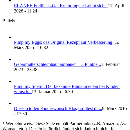
ELANEE Fer­ti­li­täts-Gel Erfah­run­gen: Lohnt sich...
17. April
2026 - 11:24
Beliebt
Pimp my Eggs: das Ori­gi­nal Rezept zur Ver­bes­se­rung...
5.
März 2025 - 16:32
Gebär­mut­ter­schleim­haut auf­bau­en – 3 Punk­te...
1. Februar
2023 - 23:38
Pimp my Sperm: Der bekann­te Ein­nah­me­plan bei Kin­der­
wunsch...
13. Januar 2025 - 6:30
Die­se 6 tol­len Kin­der­wunsch Blogs soll­test du...
9. März 2016
- 17:30
* Werbehinweis: Diese Seite enthält Partnerlinks (z.B. Amazon, Ava
Woman, etc.). Der Preis für dich ändert sich dadurch nicht. Ich