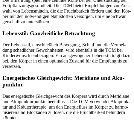
Die Ernäh­rung spielt eine zen­tra­le Rol­le bei der Unter­stüt­zung der
Fort­pflan­zungs­ge­sund­heit. Die TCM bie­tet Emp­feh­lun­gen zur Aus­
wahl von Lebens­mit­teln, die die Frucht­bar­keit för­dern und den Kör­
per mit den not­wen­di­gen Nähr­stof­fen ver­sor­gen, um eine Schwan­
ger­schaft zu unter­stüt­zen.
Lebens­stil: Ganz­heit­li­che Betrach­tung
Der Lebens­stil, ein­schließ­lich Bewe­gung, Schlaf und die Ver­mei­
dung schäd­li­cher Gewohn­hei­ten, wird eben­falls in die TCM bei
Kin­der­wunsch ein­be­zo­gen. Ein aus­ge­wo­ge­ner Lebens­stil trägt dazu
bei, den Kör­per in einen opti­ma­len Zustand für die Emp­fäng­nis zu
ver­set­zen.
Ener­ge­ti­sches Gleich­ge­wicht: Meri­dia­ne und Aku­
punk­tur
Das ener­ge­ti­sche Gleich­ge­wicht des Kör­pers wird durch Meri­dia­ne
und Aku­punk­tur­punk­te beein­flusst. Die TCM ver­wen­det Aku­punk­
tur und Kräu­ter­the­ra­pie, um den Ener­gie­fluss im Kör­per zu har­mo­
ni­sie­ren und Blo­cka­den zu lösen, die die Frucht­bar­keit behin­dern
könn­ten.