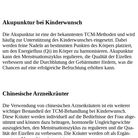
Aku­punk­tur
bei Kin­der­wunsch
Die Aku­punk­tur ist eine der bekann­tes­ten TCM-Metho­den und wird
häu­fig zur Unter­stüt­zung des Kin­der­wun­sches ein­ge­setzt. Dabei
wer­den fei­ne Nadeln an bestimm­ten Punk­ten des Kör­pers plat­ziert,
um den Ener­gie­fluss (Qi) im Kör­per zu har­mo­ni­sie­ren. Aku­punk­tur
kann den Mens­trua­ti­ons­zy­klus regu­lie­ren, die Qua­li­tät der Eizel­len
ver­bes­sern und die Durch­blu­tung der Gebär­mut­ter för­dern, was die
Chan­cen auf eine erfolg­rei­che Befruch­tung erhö­hen kann.
Chi­ne­si­sche Arz­nei­kräu­ter
Die Ver­wen­dung von chi­ne­si­schen Arz­nei­kräu­tern ist ein wei­te­rer
wich­ti­ger Bestand­teil der TCM-Behand­lung bei Kin­der­wunsch.
Die­se Kräu­ter wer­den indi­vi­du­ell auf die Bedürf­nis­se der Frau abge­
stimmt und kön­nen dazu bei­tra­gen, hor­mo­nel­le Ungleich­ge­wich­te
aus­zu­glei­chen, den Mens­trua­ti­ons­zy­klus zu regu­lie­ren und die Qua­
li­tät der Eizel­len zu ver­bes­sern. Die Kräu­ter wer­den oft als Ergän­