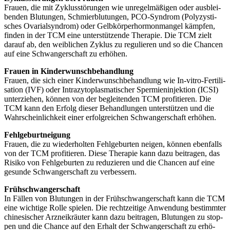
Frau­en, die mit Zyklus­stö­run­gen wie unre­gel­mä­ßi­gen oder aus­blei­
ben­den Blu­tun­gen, Schmier­blu­tun­gen, PCO-Syn­drom (Poly­zys­ti­
sches Ova­ri­al­syn­drom) oder Gelb­kör­per­hor­mon­man­gel kämp­fen,
fin­den in der TCM eine unter­stüt­zen­de The­ra­pie. Die TCM zielt
dar­auf ab, den weib­li­chen Zyklus zu regu­lie­ren und so die Chan­cen
auf eine Schwan­ger­schaft zu erhö­hen.
Frau­en in Kin­der­wunsch­be­hand­lung
Frau­en, die sich einer Kin­der­wunsch­be­hand­lung wie In-vitro-Fer­ti­li­
sa­ti­on (IVF) oder Intra­zy­to­plas­ma­ti­scher Sper­mi­en­in­jek­ti­on (ICSI)
unter­zie­hen, kön­nen von der beglei­ten­den TCM pro­fi­tie­ren. Die
TCM kann den Erfolg die­ser Behand­lun­gen unter­stüt­zen und die
Wahr­schein­lich­keit einer erfolg­rei­chen Schwan­ger­schaft erhö­hen.
Fehl­ge­burt­nei­gung
Frau­en, die zu wie­der­hol­ten Fehl­ge­bur­ten nei­gen, kön­nen eben­falls
von der TCM pro­fi­tie­ren. Die­se The­ra­pie kann dazu bei­tra­gen, das
Risi­ko von Fehl­ge­bur­ten zu redu­zie­ren und die Chan­cen auf eine
gesun­de Schwan­ger­schaft zu ver­bes­sern.
Früh­schwan­ger­schaft
In Fäl­len von Blu­tun­gen in der Früh­schwan­ger­schaft kann die TCM
eine wich­ti­ge Rol­le spie­len. Die recht­zei­ti­ge Anwen­dung bestimm­ter
chi­ne­si­scher Arz­nei­kräu­ter kann dazu bei­tra­gen, Blu­tun­gen zu stop­
pen und die Chan­ce auf den Erhalt der Schwan­ger­schaft zu erhö­