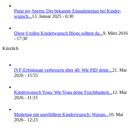
Pimp my Sperm: Der bekann­te Ein­nah­me­plan bei Kin­der­
wunsch...
13. Januar 2025 - 6:30
Die­se 6 tol­len Kin­der­wunsch Blogs soll­test du...
9. März 2016
- 17:30
Kürzlich
IVF-Erfolgs­ra­te ver­bes­sern über 40: Wie PID dei­ne...
21. Mai
2026 - 15:55
Kin­der­wunsch Yoga: Wie Yoga dei­ne Frucht­bar­keit...
12. Mai
2026 - 11:33
Mut­ter­tag mit uner­füll­tem Kin­der­wunsch: War­um...
10. Mai
2026 - 12:23