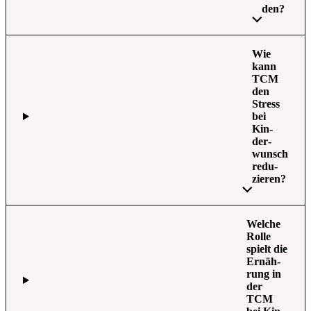
den?
Wie
kann
TCM
den
Stress
bei
Kin­
der­
wunsch
redu­
zie­ren?
Wel­che
Rol­le
spielt die
Ernäh­
rung in
der
TCM