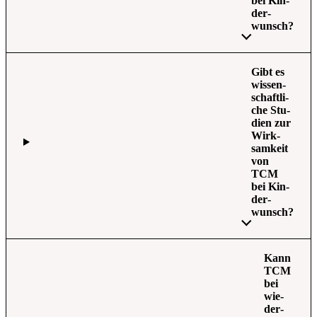
bei Kin­
der­
wunsch?
Gibt es
wis­sen­
schaft­li­
che Stu­
di­en zur
Wirk­
sam­keit
von
TCM
bei Kin­
der­
wunsch?
Kann
TCM
bei
wie­
der­