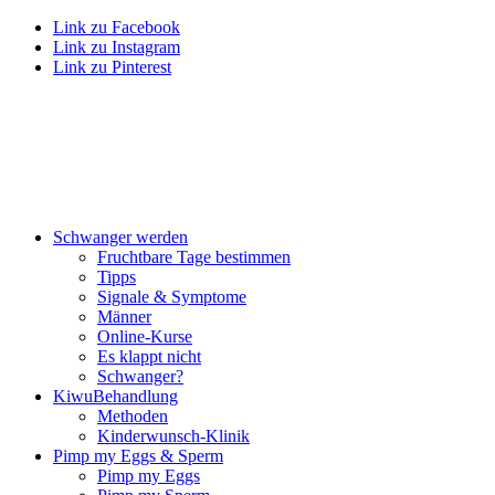
Link zu Facebook
Link zu Instagram
Link zu Pinterest
Schwan­ger wer­den
Frucht­ba­re Tage bestim­men
Tipps
Signa­le & Sym­pto­me
Män­ner
Online-Kur­se
Es klappt nicht
Schwan­ger?
Kiwu­Be­hand­lung
Metho­den
Kin­der­wunsch-Kli­nik
Pimp my Eggs & Sperm
Pimp my Eggs