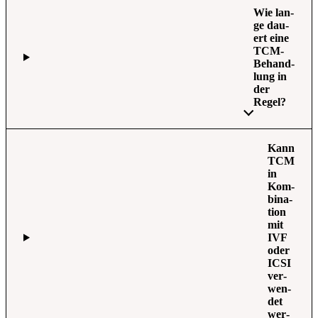
Wie lan­
ge dau­
ert eine
TCM-
Behand­
lung in
der
Regel?
Kann
TCM
in
Kom­
bi­na­
ti­on
mit
IVF
oder
ICSI
ver­
wen­
det
wer­