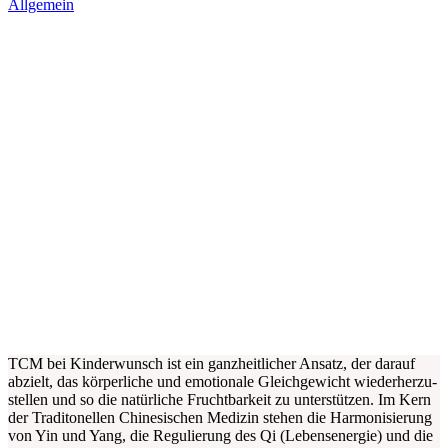
Allgemein
TCM bei Kin­der­wunsch ist ein ganz­heit­li­cher Ansatz, der dar­auf
abzielt, das kör­per­li­che und emo­tio­na­le Gleich­ge­wicht wie­der­her­zu­
stel­len und so die natür­li­che Frucht­bar­keit zu unter­stüt­zen. Im Kern
der Tra­di­to­nel­len Chi­ne­si­schen Medi­zin ste­hen die Har­mo­ni­sie­rung
von Yin und Yang, die Regu­lie­rung des Qi (Lebens­en­er­gie) und die