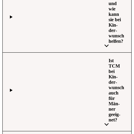
und
wie
kann
sie bei
Kin­
der­
wunsch
hel­fen?
Ist
TCM
bei
Kin­
der­
wunsch
auch
für
Män­
ner
geeig­
net?