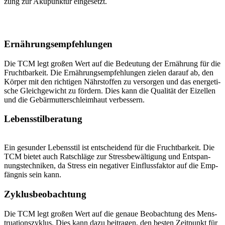
zung zur Aku­punk­tur ein­ge­setzt.
Ernäh­rungs­emp­feh­lun­gen
Die TCM legt gro­ßen Wert auf die Bedeu­tung der Ernäh­rung für die
Frucht­bar­keit. Die Ernäh­rungs­emp­feh­lun­gen zie­len dar­auf ab, den
Kör­per mit den rich­ti­gen Nähr­stof­fen zu ver­sor­gen und das ener­ge­ti­
sche Gleich­ge­wicht zu för­dern. Dies kann die Qua­li­tät der Eizel­len
und die Gebär­mut­ter­schleim­haut ver­bes­sern.
Lebens­stil­be­ra­tung
Ein gesun­der Lebens­stil ist ent­schei­dend für die Frucht­bar­keit. Die
TCM bie­tet auch Rat­schlä­ge zur Stress­be­wäl­ti­gung und Ent­span­
nungs­tech­ni­ken, da Stress ein nega­ti­ver Ein­fluss­fak­tor auf die Emp­
fäng­nis sein kann.
Zyklus­be­ob­ach­tung
Die TCM legt gro­ßen Wert auf die genaue Beob­ach­tung des Mens­
trua­ti­ons­zy­klus. Dies kann dazu bei­tra­gen, den bes­ten Zeit­punkt für