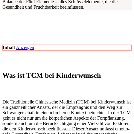
Balan­ce der Fünf Ele­men­te – alles Schlüs­sel­ele­men­te, die die
Gesund­heit und Frucht­bar­keit beein­flus­sen..
Inhalt
Anzei­gen
Was ist TCM bei Kin­der­wunsch
Die Tra­di­tio­nel­le Chi­ne­si­sche Medi­zin (TCM) bei Kin­der­wunsch ist
ein ganz­heit­li­cher Ansatz, der die Emp­fäng­nis und den Weg zur
Schwan­ger­schaft in einem brei­te­ren Kon­text betrach­tet. In der TCM
geht es nicht nur um die kör­per­li­chen Aspek­te der Fort­pflan­zung,
son­dern auch um die Berück­sich­ti­gung einer Viel­zahl von Fak­to­ren,
die den Kin­der­wunsch beein­flus­sen. Die­ser Ansatz umfasst emo­tio­