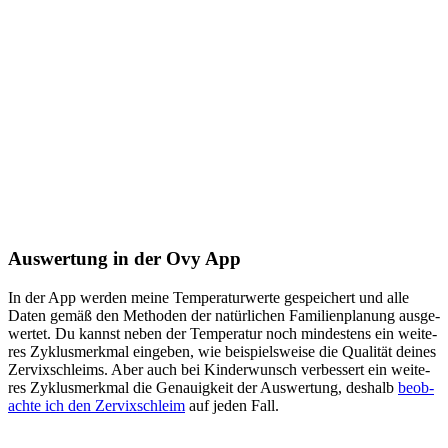
Aus­wer­tung in der Ovy App
In der App wer­den mei­ne Tem­pe­ra­tur­wer­te gespei­chert und alle
Daten gemäß den Metho­den der natür­li­chen Fami­li­en­pla­nung aus­ge­
wer­tet. Du kannst neben der Tem­pe­ra­tur noch min­des­tens ein wei­te­
res Zyklus­merk­mal ein­ge­ben, wie bei­spiels­wei­se die Qua­li­tät dei­nes
Zer­vix­sch­leims. Aber auch bei Kin­der­wunsch ver­bes­sert ein wei­te­
res Zyklus­merk­mal die Genau­ig­keit der Aus­wer­tung, des­halb
beob­
ach­te ich den Zer­vix­sch­leim
auf jeden Fall.