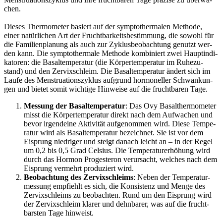
chen.
Die­ses Ther­mo­me­ter basiert auf der sym­pto­ther­ma­len Metho­de,
einer natür­li­chen Art der Frucht­bar­keits­be­stim­mung, die sowohl für
die Fami­li­en­pla­nung als auch zur Zyklus­be­ob­ach­tung genutzt wer­
den kann. Die sym­pto­ther­ma­le Metho­de kom­bi­niert zwei Haupt­in­di­
ka­to­ren: die Basal­t­em­pe­ra­tur (die Kör­per­tem­pe­ra­tur im Ruhe­zu­
stand) und den Zer­vix­sch­leim. Die Basal­t­em­pe­ra­tur ändert sich im
Lau­fe des Mens­trua­ti­ons­zy­klus auf­grund hor­mo­nel­ler Schwan­kun­
gen und bie­tet somit wich­ti­ge Hin­wei­se auf die frucht­ba­ren Tage.
Mes­sung der Basal­t­em­pe­ra­tur
: Das Ovy Basal­ther­mo­me­ter
misst die Kör­per­tem­pe­ra­tur direkt nach dem Auf­wa­chen und
bevor irgend­ei­ne Akti­vi­tät auf­ge­nom­men wird. Die­se Tem­pe­
ra­tur wird als Basal­t­em­pe­ra­tur bezeich­net. Sie ist vor dem
Eisprung nied­ri­ger und steigt danach leicht an – in der Regel
um 0,2 bis 0,5 Grad Cel­si­us. Die Tem­pe­ra­tur­er­hö­hung wird
durch das Hor­mon Pro­ges­te­ron ver­ur­sacht, wel­ches nach dem
Eisprung ver­mehrt pro­du­ziert wird.
Beob­ach­tung des Zer­vix­sch­leims
: Neben der Tem­pe­ra­tur­
mes­sung emp­fiehlt es sich, die Kon­sis­tenz und Men­ge des
Zer­vix­sch­leims zu beob­ach­ten. Rund um den Eisprung wird
der Zer­vix­sch­leim kla­rer und dehn­ba­rer, was auf die frucht­
bars­ten Tage hin­weist.