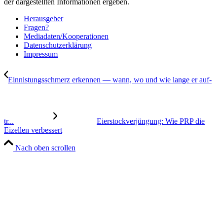
der dargestellten Informationen ergeben.
Her­aus­ge­ber
Fra­gen?
Mediadaten/Kooperationen
Daten­schutz­er­klä­rung
Impres­sum
Ein­nis­tungs­schmerz erken­nen — wann, wo und wie lan­ge er auf­
tr...
Eier­stock­ver­jün­gung: Wie PRP die
Eizel­len ver­bes­sert
Nach oben scrollen