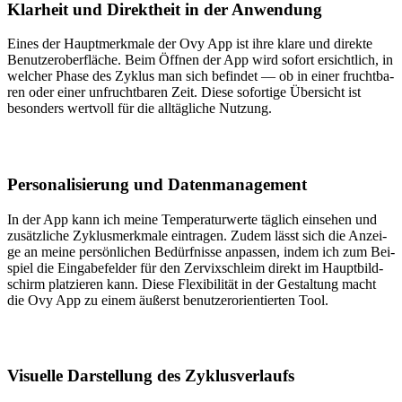
Klar­heit und Direkt­heit in der Anwen­dung
Eines der Haupt­merk­ma­le der Ovy App ist ihre kla­re und direk­te
Benut­zer­ober­flä­che. Beim Öff­nen der App wird sofort ersicht­lich, in
wel­cher Pha­se des Zyklus man sich befin­det — ob in einer frucht­ba­
ren oder einer unfrucht­ba­ren Zeit. Die­se sofor­ti­ge Über­sicht ist
beson­ders wert­voll für die all­täg­li­che Nut­zung.
Per­so­na­li­sie­rung und Daten­ma­nage­ment
In der App kann ich mei­ne Tem­pe­ra­tur­wer­te täg­lich ein­se­hen und
zusätz­li­che Zyklus­merk­ma­le ein­tra­gen. Zudem lässt sich die Anzei­
ge an mei­ne per­sön­li­chen Bedürf­nis­se anpas­sen, indem ich zum Bei­
spiel die Ein­ga­be­fel­der für den Zer­vix­sch­leim direkt im Haupt­bild­
schirm plat­zie­ren kann. Die­se Fle­xi­bi­li­tät in der Gestal­tung macht
die Ovy App zu einem äußerst benut­zer­ori­en­tier­ten Tool.
Visu­el­le Dar­stel­lung des Zyklus­ver­laufs