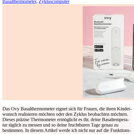
Basalthermometer
,
Zykluscomputer
Das Ovy Basal­ther­mo­me­ter eig­net sich für Frau­en, die ihren Kin­der­
wunsch rea­li­sie­ren möch­ten oder den Zyklus beob­ach­ten möch­ten.
Die­ses prä­zi­se Ther­mo­me­ter ermög­licht es dir, dei­ne Basal­t­em­pe­ra­
tur täg­lich zu mes­sen und so dei­ne frucht­ba­ren Tage genau zu
bestim­men. In die­sem Arti­kel wer­de ich nicht nur auf die Funk­ti­ons­