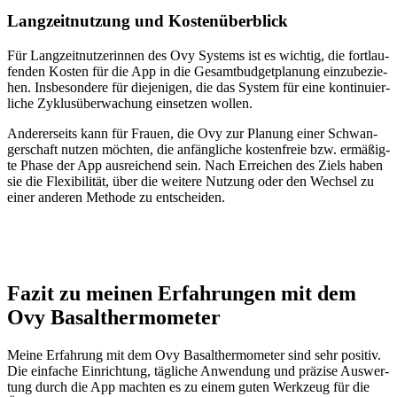
Lang­zeit­nut­zung und Kos­ten­über­blick
Für Lang­zeit­nut­ze­rin­nen des Ovy Sys­tems ist es wich­tig, die fort­lau­
fen­den Kos­ten für die App in die Gesamt­bud­get­pla­nung ein­zu­be­zie­
hen. Ins­be­son­de­re für die­je­ni­gen, die das Sys­tem für eine kon­ti­nu­ier­
li­che Zyklus­über­wa­chung ein­set­zen wol­len.
Ande­rer­seits kann für Frau­en, die Ovy zur Pla­nung einer Schwan­
ger­schaft nut­zen möch­ten, die anfäng­li­che kos­ten­freie bzw. ermä­ßig­
te Pha­se der App aus­rei­chend sein. Nach Errei­chen des Ziels haben
sie die Fle­xi­bi­li­tät, über die wei­te­re Nut­zung oder den Wech­sel zu
einer ande­ren Metho­de zu ent­schei­den.
Fazit zu mei­nen Erfah­run­gen mit dem
Ovy Basal­ther­mo­me­ter
Mei­ne Erfah­rung mit dem Ovy Basal­ther­mo­me­ter sind sehr posi­tiv.
Die ein­fa­che Ein­rich­tung, täg­li­che Anwen­dung und prä­zi­se Aus­wer­
tung durch die App mach­ten es zu einem guten Werk­zeug für die