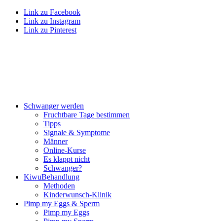
Link zu Facebook
Link zu Instagram
Link zu Pinterest
Schwan­ger wer­den
Frucht­ba­re Tage bestim­men
Tipps
Signa­le & Sym­pto­me
Män­ner
Online-Kur­se
Es klappt nicht
Schwan­ger?
Kiwu­Be­hand­lung
Metho­den
Kin­der­wunsch-Kli­nik
Pimp my Eggs & Sperm
Pimp my Eggs