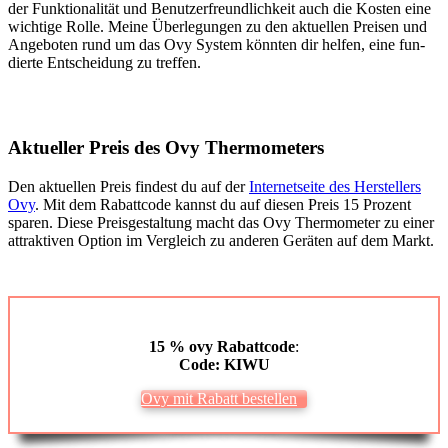
der Funk­tio­na­li­tät und Benut­zer­freund­lich­keit auch die Kos­ten eine
wich­ti­ge Rol­le. Mei­ne Über­le­gun­gen zu den aktu­el­len Prei­sen und
Ange­bo­ten rund um das Ovy Sys­tem könn­ten dir hel­fen, eine fun­
dier­te Ent­schei­dung zu tref­fen.
Aktu­el­ler Preis des Ovy Ther­mo­me­ters
Den aktu­el­len Preis fin­dest du auf der
Inter­net­sei­te des Her­stel­lers
Ovy
. Mit dem Rabatt­code kannst du auf die­sen Preis 15 Pro­zent
spa­ren. Die­se Preis­ge­stal­tung macht das Ovy Ther­mo­me­ter zu einer
attrak­ti­ven Opti­on im Ver­gleich zu ande­ren Gerä­ten auf dem Markt.
15 % ovy
Rabatt­code
:
Code: KIWU
Ovy mit Rabatt bestel­len