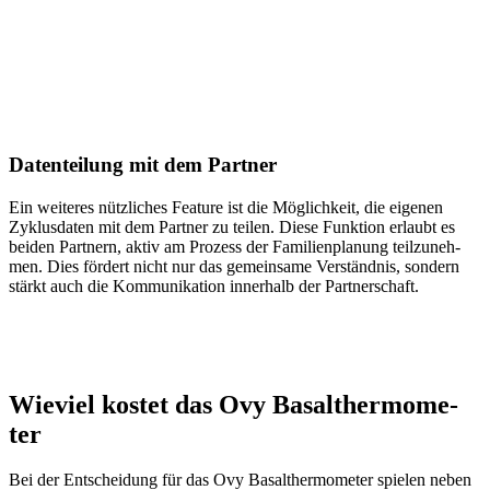
Daten­tei­lung mit dem Part­ner
Ein wei­te­res nütz­li­ches Fea­ture ist die Mög­lich­keit, die eige­nen
Zyklus­da­ten mit dem Part­ner zu tei­len. Die­se Funk­ti­on erlaubt es
bei­den Part­nern, aktiv am Pro­zess der Fami­li­en­pla­nung teil­zu­neh­
men. Dies för­dert nicht nur das gemein­sa­me Ver­ständ­nis, son­dern
stärkt auch die Kom­mu­ni­ka­ti­on inner­halb der Part­ner­schaft.
Wie­viel kos­tet das Ovy Basal­ther­mo­me­
ter
Bei der Ent­schei­dung für das Ovy Basal­ther­mo­me­ter spie­len neben