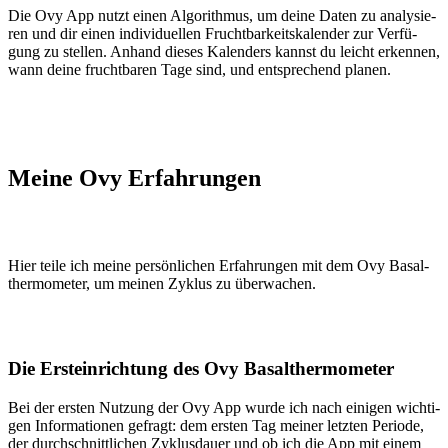
Die Ovy App nutzt einen Algo­rith­mus, um dei­ne Daten zu ana­ly­sie­
ren und dir einen indi­vi­du­el­len Frucht­bar­keits­ka­len­der zur Ver­fü­
gung zu stel­len. Anhand die­ses Kalen­ders kannst du leicht erken­nen,
wann dei­ne frucht­ba­ren Tage sind, und ent­spre­chend pla­nen.
Mei­ne Ovy Erfah­run­gen
Hier tei­le ich mei­ne per­sön­li­chen Erfah­run­gen mit dem Ovy Basal­
ther­mo­me­ter, um mei­nen Zyklus zu über­wa­chen.
Die Erst­ein­rich­tung des Ovy Basal­ther­mo­me­ter
Bei der ers­ten Nut­zung der Ovy App wur­de ich nach eini­gen wich­ti­
gen Infor­ma­tio­nen gefragt: dem ers­ten Tag mei­ner letz­ten Peri­ode,
der durch­schnitt­li­chen Zyklus­dau­er und ob ich die App mit einem