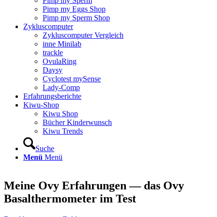
Pimp my Sperm
Pimp my Eggs Shop
Pimp my Sperm Shop
Zyklus­com­pu­ter
Zyklus­com­pu­ter Ver­gleich
inne Mini­lab
track­le
Ovu­la­Ring
Day­sy
Cyclo­test mySen­se
Lady-Comp
Erfah­rungs­be­rich­te
Kiwu-Shop
Kiwu Shop
Bücher Kin­der­wunsch
Kiwu Trends
Suche
Menü
Menü
Mei­ne Ovy Erfah­run­gen — das Ovy
Basal­ther­mo­me­ter im Test