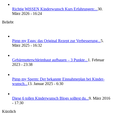
Rich­tig WiS­SEN Kin­der­wunsch Kurs Erfah­run­gen:...
30.
März 2026 - 16:24
Beliebt
Pimp my Eggs: das Ori­gi­nal Rezept zur Ver­bes­se­rung...
5.
März 2025 - 16:32
Gebär­mut­ter­schleim­haut auf­bau­en – 3 Punk­te...
1. Februar
2023 - 23:38
Pimp my Sperm: Der bekann­te Ein­nah­me­plan bei Kin­der­
wunsch...
13. Januar 2025 - 6:30
Die­se 6 tol­len Kin­der­wunsch Blogs soll­test du...
9. März 2016
- 17:30
Kürzlich