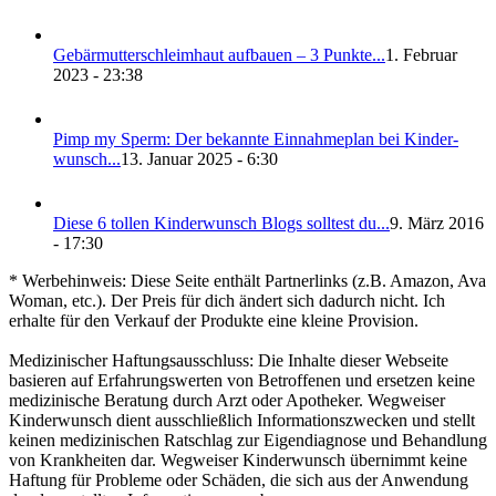
Gebär­mut­ter­schleim­haut auf­bau­en – 3 Punk­te...
1. Februar
2023 - 23:38
Pimp my Sperm: Der bekann­te Ein­nah­me­plan bei Kin­der­
wunsch...
13. Januar 2025 - 6:30
Die­se 6 tol­len Kin­der­wunsch Blogs soll­test du...
9. März 2016
- 17:30
* Werbehinweis: Diese Seite enthält Partnerlinks (z.B. Amazon, Ava
Woman, etc.). Der Preis für dich ändert sich dadurch nicht. Ich
erhalte für den Verkauf der Produkte eine kleine Provision.
Medizinischer Haftungsausschluss: Die Inhalte dieser Webseite
basieren auf Erfahrungswerten von Betroffenen und ersetzen keine
medizinische Beratung durch Arzt oder Apotheker. Wegweiser
Kinderwunsch dient ausschließlich Informationszwecken und stellt
keinen medizinischen Ratschlag zur Eigendiagnose und Behandlung
von Krankheiten dar. Wegweiser Kinderwunsch übernimmt keine
Haftung für Probleme oder Schäden, die sich aus der Anwendung