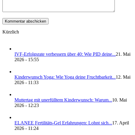
Kürzlich
IVF-Erfolgs­ra­te ver­bes­sern über 40: Wie PID dei­ne...
21. Mai
2026 - 15:55
Kin­der­wunsch Yoga: Wie Yoga dei­ne Frucht­bar­keit...
12. Mai
2026 - 11:33
Mut­ter­tag mit uner­füll­tem Kin­der­wunsch: War­um...
10. Mai
2026 - 12:23
ELANEE Fer­ti­li­täts-Gel Erfah­run­gen: Lohnt sich...
17. April
2026 - 11:24