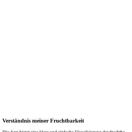
Ver­ständ­nis mei­ner Frucht­bar­keit