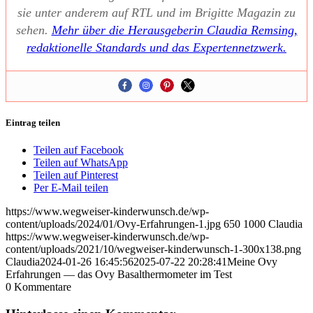
sie unter ande­rem auf RTL und im Bri­git­te Maga­zin zu
sehen.
Mehr über die Her­aus­ge­be­rin Clau­dia Rem­sing,
redak­tio­nel­le Stan­dards und das Exper­ten­netz­werk.
Eintrag teilen
Teilen auf Facebook
Teilen auf WhatsApp
Teilen auf Pinterest
Per E-Mail teilen
https://www.wegweiser-kinderwunsch.de/wp-
content/uploads/2024/01/Ovy-Erfahrungen-1.jpg
650
1000
Claudia
https://www.wegweiser-kinderwunsch.de/wp-
content/uploads/2021/10/wegweiser-kinderwunsch-1-300x138.png
Claudia
2024-01-26 16:45:56
2025-07-22 20:28:41
Mei­ne Ovy
Erfah­run­gen — das Ovy Basal­ther­mo­me­ter im Test
0
Kommentare