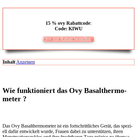
15 % ovy
Rabatt­code
:
Code: KIWU
Ovy mit Rabatt bestel­len
Inhalt
Anzei­gen
Wie funk­tio­niert das Ovy Basal­ther­mo­
me­ter ?
Das Ovy Basal­ther­mo­me­ter ist ein fort­schritt­li­ches Gerät, das spe­zi­
ell dafür ent­wi­ckelt wur­de, Frau­en dabei zu unter­stüt­zen, ihren
Mens­trua­ti­ons­zy­klus und ihre frucht­ba­ren Tage prä­zi­se zu über­wa­