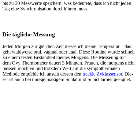
bis zu 30 Mess­wer­te spei­chern, was bedeu­te­te, dass ich nicht jeden
Tag eine Syn­chro­ni­sa­ti­on durch­füh­ren muss.
Die täg­li­che Mes­sung
Jeden Mor­gen zur glei­chen Zeit mes­se ich mei­ne Tem­pe­ra­tur – das
geht wahl­wei­se oral, vagi­nal oder anal. Die­se Rou­ti­ne wur­de schnell
zu einem fes­ten Bestand­teil mei­nes Mor­gens. Die Mes­se­ung mit
dem Ovy Ther­mo­me­ter dau­ert 3 Minu­ten. Frau­en, die mor­gens nicht
mes­sen möch­ten und trotz­dem Wert auf die sym­pto­ther­ma­len
Metho­de emp­feh­le ich anstatt des­sen den
track­le Zyklus­sen­sor
. Die­
ser ist auch bei unre­gel­mä­ßi­gem Schlaf und Schicht­ar­beit geeig­net.