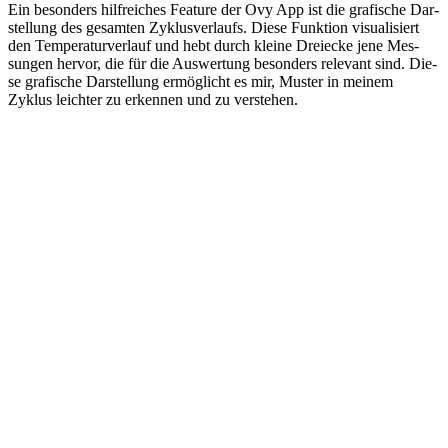
Ein beson­ders hilf­rei­ches Fea­ture der Ovy App ist die gra­fi­sche Dar­
stel­lung des gesam­ten Zyklus­ver­laufs. Die­se Funk­ti­on visua­li­siert
den Tem­pe­ra­tur­ver­lauf und hebt durch klei­ne Drei­ecke jene Mes­
sun­gen her­vor, die für die Aus­wer­tung beson­ders rele­vant sind. Die­
se gra­fi­sche Dar­stel­lung ermög­licht es mir, Mus­ter in mei­nem
Zyklus leich­ter zu erken­nen und zu ver­ste­hen.