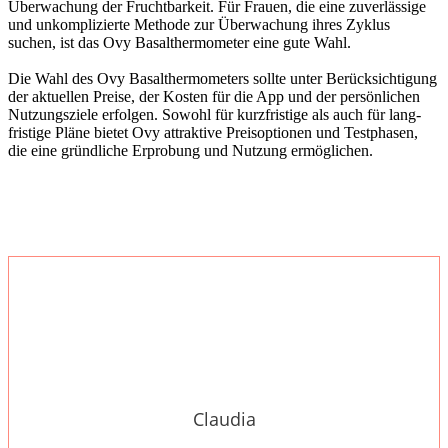
Über­wa­chung der Frucht­bar­keit. Für Frau­en, die eine zuver­läs­si­ge
und unkom­pli­zier­te Metho­de zur Über­wa­chung ihres Zyklus
suchen, ist das Ovy Basal­ther­mo­me­ter eine gute Wahl.
Die Wahl des Ovy Basal­ther­mo­me­ters soll­te unter Berück­sich­ti­gung
der aktu­el­len Prei­se, der Kos­ten für die App und der per­sön­li­chen
Nut­zungs­zie­le erfol­gen. Sowohl für kurz­fris­ti­ge als auch für lang­
fris­ti­ge Plä­ne bie­tet Ovy attrak­ti­ve Preis­op­tio­nen und Test­pha­sen,
die eine gründ­li­che Erpro­bung und Nut­zung ermög­li­chen.
Claudia