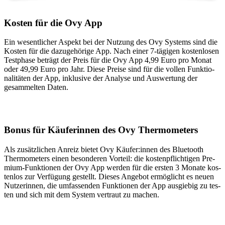
Kos­ten für die Ovy App
Ein wesent­li­cher Aspekt bei der Nut­zung des Ovy Sys­tems sind die
Kos­ten für die dazu­ge­hö­ri­ge App. Nach einer 7‑tägigen kos­ten­lo­sen
Test­pha­se beträgt der Preis für die Ovy App 4,99 Euro pro Monat
oder 49,99 Euro pro Jahr. Die­se Prei­se sind für die vol­len Funk­tio­
na­li­tä­ten der App, inklu­si­ve der Ana­ly­se und Aus­wer­tung der
gesam­mel­ten Daten.
Bonus für Käu­fe­rin­nen des Ovy Ther­mo­me­ters
Als zusätz­li­chen Anreiz bie­tet Ovy Käufer:innen des Blue­tooth
Ther­mo­me­ters einen beson­de­ren Vor­teil: die kos­ten­pflich­ti­gen Pre­
mi­um-Funk­tio­nen der Ovy App wer­den für die ers­ten 3 Mona­te kos­
ten­los zur Ver­fü­gung gestellt. Die­ses Ange­bot ermög­licht es neu­en
Nut­ze­rin­nen, die umfas­sen­den Funk­tio­nen der App aus­gie­big zu tes­
ten und sich mit dem Sys­tem ver­traut zu machen.