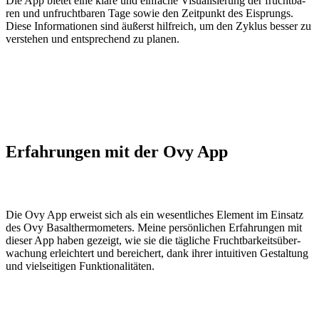
Die App bie­tet eine kla­re und ein­fa­che Visua­li­sie­rung der frucht­ba­
ren und unfrucht­ba­ren Tage sowie den Zeit­punkt des Eisprungs.
Die­se Infor­ma­tio­nen sind äußerst hilf­reich, um den Zyklus bes­ser zu
ver­ste­hen und ent­spre­chend zu pla­nen.
Erfah­run­gen mit der Ovy App
Die Ovy App erweist sich als ein wesent­li­ches Ele­ment im Ein­satz
des Ovy Basal­ther­mo­me­ters. Mei­ne per­sön­li­chen Erfah­run­gen mit
die­ser App haben gezeigt, wie sie die täg­li­che Frucht­bar­keits­über­
wa­chung erleich­tert und berei­chert, dank ihrer intui­ti­ven Gestal­tung
und viel­sei­ti­gen Funk­tio­na­li­tä­ten.