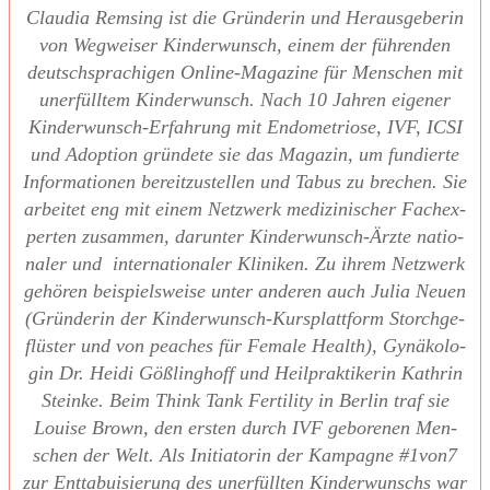
Clau­dia Rem­sing ist die Grün­de­rin und Her­aus­ge­be­rin
von Weg­wei­ser Kin­der­wunsch, einem der füh­ren­den
deutsch­spra­chi­gen Online-Maga­zi­ne für Men­schen mit
uner­füll­tem Kin­der­wunsch. Nach 10 Jah­ren eige­ner
Kin­der­wunsch-Erfah­rung mit Endo­me­trio­se, IVF, ICSI
und Adop­ti­on grün­de­te sie das Maga­zin, um fun­dier­te
Infor­ma­tio­nen bereit­zu­stel­len und Tabus zu bre­chen. Sie
arbei­tet eng mit einem Netz­werk medi­zi­ni­scher Fach­ex­
per­ten zusam­men, dar­un­ter Kin­der­wunsch-Ärz­te natio­
na­ler und inter­na­tio­na­ler Kli­ni­ken. Zu ihrem Netz­werk
gehö­ren bei­spiels­wei­se unter ande­ren auch Julia Neu­en
(Grün­de­rin der Kin­der­wunsch-Kurs­platt­form Storch­ge­
flüs­ter und von pea­ches für Fema­le Health), Gynä­ko­lo­
gin Dr. Hei­di Göß­ling­hoff und Heil­prak­ti­ke­rin Kath­rin
Stein­ke. Beim Think Tank Fer­ti­li­ty in Ber­lin traf sie
Loui­se Brown, den ers­ten durch IVF gebo­re­nen Men­
schen der Welt. Als Initia­to­rin der Kam­pa­gne #1von7
zur Ent­ta­bui­sie­rung des uner­füll­ten Kin­der­wunschs war