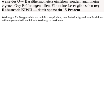
wei­se des Ovy Basal­ther­mo­me­ters ein­ge­hen, son­dern auch mei­ne
eige­nen Ovy Erfah­run­gen tei­len. Für mei­ne Leser gibt es den
ovy
Rabatt­code KIWU
— damit
sparst du 15 Pro­zent
.
Wer­bung // Als Blog­ge­rin bin ich recht­lich ver­pflich­tet, den Arti­kel auf­grund von Pro­dukt­er­
wäh­nun­gen und Aff­li­ate­links als Wer­bung zu mar­kie­ren.