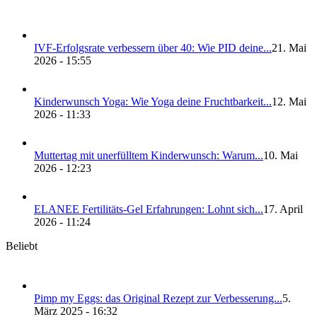
IVF-Erfolgs­ra­te ver­bes­sern über 40: Wie PID dei­ne...
21. Mai
2026 - 15:55
Kin­der­wunsch Yoga: Wie Yoga dei­ne Frucht­bar­keit...
12. Mai
2026 - 11:33
Mut­ter­tag mit uner­füll­tem Kin­der­wunsch: War­um...
10. Mai
2026 - 12:23
ELANEE Fer­ti­li­täts-Gel Erfah­run­gen: Lohnt sich...
17. April
2026 - 11:24
Beliebt
Pimp my Eggs: das Ori­gi­nal Rezept zur Ver­bes­se­rung...
5.
März 2025 - 16:32