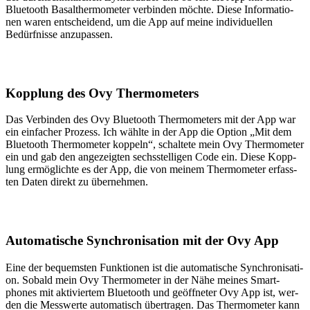
Blue­tooth Basal­ther­mo­me­ter ver­bin­den möch­te. Die­se Infor­ma­tio­
nen waren ent­schei­dend, um die App auf mei­ne indi­vi­du­el­len
Bedürf­nis­se anzu­pas­sen.
Kopp­lung des Ovy Ther­mo­me­ters
Das Ver­bin­den des Ovy Blue­tooth Ther­mo­me­ters mit der App war
ein ein­fa­cher Pro­zess. Ich wähl­te in der App die Opti­on „Mit dem
Blue­tooth Ther­mo­me­ter kop­peln“, schal­te­te mein Ovy Ther­mo­me­ter
ein und gab den ange­zeig­ten sechs­stel­li­gen Code ein. Die­se Kopp­
lung ermög­lich­te es der App, die von mei­nem Ther­mo­me­ter erfass­
ten Daten direkt zu über­neh­men.
Auto­ma­ti­sche Syn­chro­ni­sa­ti­on mit der Ovy App
Eine der bequems­ten Funk­tio­nen ist die auto­ma­ti­sche Syn­chro­ni­sa­ti­
on. Sobald mein Ovy Ther­mo­me­ter in der Nähe mei­nes Smart­
phones mit akti­vier­tem Blue­tooth und geöff­ne­ter Ovy App ist, wer­
den die Mess­wer­te auto­ma­tisch über­tra­gen. Das Ther­mo­me­ter kann