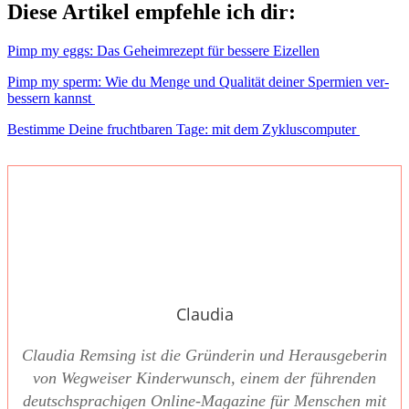
Die­se Arti­kel emp­feh­le ich dir:
Pimp my eggs: Das Geheim­re­zept für bes­se­re Eizel­len
Pimp my sperm: Wie du Men­ge und Qua­li­tät dei­ner Sper­mi­en ver­
bes­sern kannst
Bestim­me Dei­ne frucht­ba­ren Tage: mit dem Zyklus­com­pu­ter
Claudia
Clau­dia Rem­sing ist die Grün­de­rin und Her­aus­ge­be­rin
von Weg­wei­ser Kin­der­wunsch, einem der füh­ren­den
deutsch­spra­chi­gen Online-Maga­zi­ne für Men­schen mit