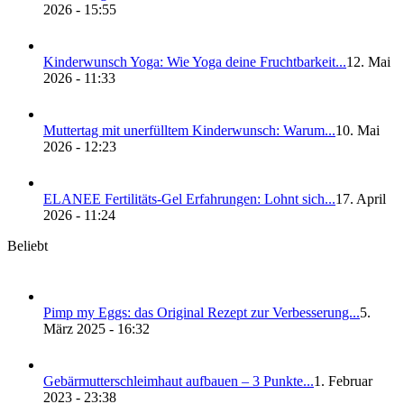
2026 - 15:55
Kin­der­wunsch Yoga: Wie Yoga dei­ne Frucht­bar­keit...
12. Mai
2026 - 11:33
Mut­ter­tag mit uner­füll­tem Kin­der­wunsch: War­um...
10. Mai
2026 - 12:23
ELANEE Fer­ti­li­täts-Gel Erfah­run­gen: Lohnt sich...
17. April
2026 - 11:24
Beliebt
Pimp my Eggs: das Ori­gi­nal Rezept zur Ver­bes­se­rung...
5.
März 2025 - 16:32
Gebär­mut­ter­schleim­haut auf­bau­en – 3 Punk­te...
1. Februar
2023 - 23:38