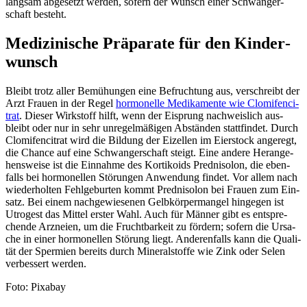
lang­sam abge­setzt wer­den, sofern der Wunsch einer Schwan­ger­
schaft besteht.
Medi­zi­ni­sche Prä­pa­ra­te für den Kin­der­
wunsch
Bleibt trotz aller Bemü­hun­gen eine Befruch­tung aus, ver­schreibt der
Arzt Frau­en in der Regel
hor­mo­nel­le Medi­ka­men­te wie Clo­mi­fen­ci­
trat
. Die­ser Wirk­stoff hilft, wenn der Eisprung nach­weis­lich aus­
bleibt oder nur in sehr unre­gel­mä­ßi­gen Abstän­den statt­fin­det. Durch
Clo­mi­fen­ci­trat wird die Bil­dung der Eizel­len im Eier­stock ange­regt,
die Chan­ce auf eine Schwan­ger­schaft steigt. Eine ande­re Her­an­ge­
hens­wei­se ist die Ein­nah­me des Kor­ti­ko­ids Predn­iso­lon, die eben­
falls bei hor­mo­nel­len Stö­run­gen Anwen­dung fin­det. Vor allem nach
wie­der­hol­ten Fehl­ge­bur­ten kommt Predn­iso­lon bei Frau­en zum Ein­
satz. Bei einem nach­ge­wie­se­nen Gelb­kör­per­man­gel hin­ge­gen ist
Utro­gest das Mit­tel ers­ter Wahl. Auch für Män­ner gibt es ent­spre­
chen­de Arz­nei­en, um die Frucht­bar­keit zu för­dern; sofern die Ursa­
che in einer hor­mo­nel­len Stö­rung liegt. Ande­ren­falls kann die Qua­li­
tät der Sper­mi­en bereits durch Mine­ral­stof­fe wie Zink oder Selen
ver­bes­sert wer­den.
Foto: Pix­a­bay