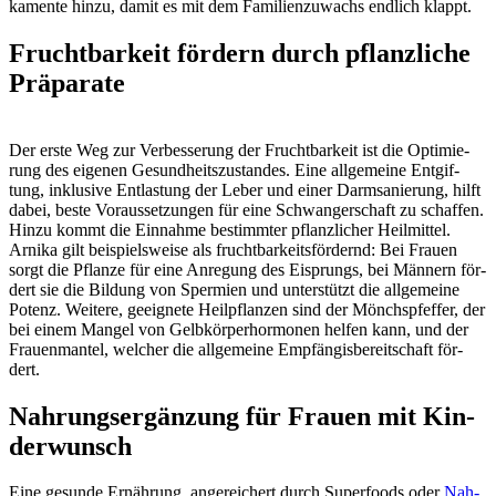
ka­men­te hin­zu, damit es mit dem Fami­li­en­zu­wachs end­lich klappt.
Frucht­bar­keit för­dern durch pflanz­li­che
Prä­pa­ra­te
Der ers­te Weg zur Ver­bes­se­rung der Frucht­bar­keit ist die Opti­mie­
rung des eige­nen Gesund­heits­zu­stan­des. Eine all­ge­mei­ne Ent­gif­
tung, inklu­si­ve Ent­las­tung der Leber und einer Darm­sa­nie­rung, hilft
dabei, bes­te Vor­aus­set­zun­gen für eine Schwan­ger­schaft zu schaf­fen.
Hin­zu kommt die Ein­nah­me bestimm­ter pflanz­li­cher Heil­mit­tel.
Arni­ka gilt bei­spiels­wei­se als frucht­bar­keits­för­dernd: Bei Frau­en
sorgt die Pflan­ze für eine Anre­gung des Eisprungs, bei Män­nern för­
dert sie die Bil­dung von Sper­mi­en und unter­stützt die all­ge­mei­ne
Potenz. Wei­te­re, geeig­ne­te Heil­pflan­zen sind der Mönchs­pfef­fer, der
bei einem Man­gel von Gelb­kör­per­hor­mo­nen hel­fen kann, und der
Frau­en­man­tel, wel­cher die all­ge­mei­ne Emp­fän­gis­be­reit­schaft för­
dert.
Nah­rungs­er­gän­zung für Frau­en mit Kin­
der­wunsch
Eine gesun­de Ernäh­rung, ange­rei­chert durch Super­foods oder
Nah­