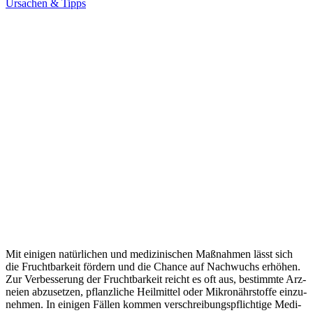
Ursachen & Tipps
Mit eini­gen natür­li­chen und medi­zi­ni­schen Maß­nah­men lässt sich
die Frucht­bar­keit för­dern und die Chan­ce auf Nach­wuchs erhö­hen.
Zur Ver­bes­se­rung der Frucht­bar­keit reicht es oft aus, bestimm­te Arz­
nei­en abzu­set­zen, pflanz­li­che Heil­mit­tel oder Mikro­nähr­stof­fe ein­zu­
neh­men. In eini­gen Fäl­len kom­men ver­schrei­bungs­pflich­ti­ge Medi­