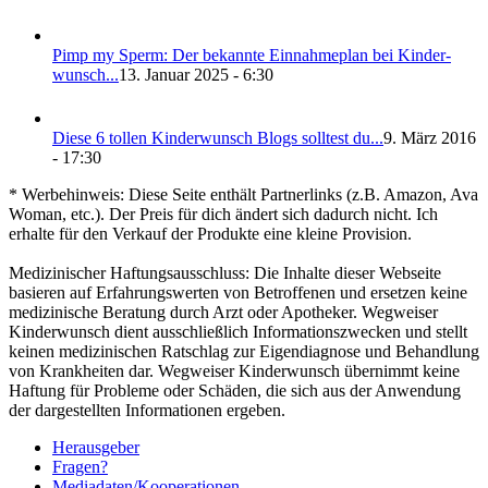
Pimp my Sperm: Der bekann­te Ein­nah­me­plan bei Kin­der­
wunsch...
13. Januar 2025 - 6:30
Die­se 6 tol­len Kin­der­wunsch Blogs soll­test du...
9. März 2016
- 17:30
* Werbehinweis: Diese Seite enthält Partnerlinks (z.B. Amazon, Ava
Woman, etc.). Der Preis für dich ändert sich dadurch nicht. Ich
erhalte für den Verkauf der Produkte eine kleine Provision.
Medizinischer Haftungsausschluss: Die Inhalte dieser Webseite
basieren auf Erfahrungswerten von Betroffenen und ersetzen keine
medizinische Beratung durch Arzt oder Apotheker. Wegweiser
Kinderwunsch dient ausschließlich Informationszwecken und stellt
keinen medizinischen Ratschlag zur Eigendiagnose und Behandlung
von Krankheiten dar. Wegweiser Kinderwunsch übernimmt keine
Haftung für Probleme oder Schäden, die sich aus der Anwendung
der dargestellten Informationen ergeben.
Her­aus­ge­ber
Fra­gen?
Mediadaten/Kooperationen