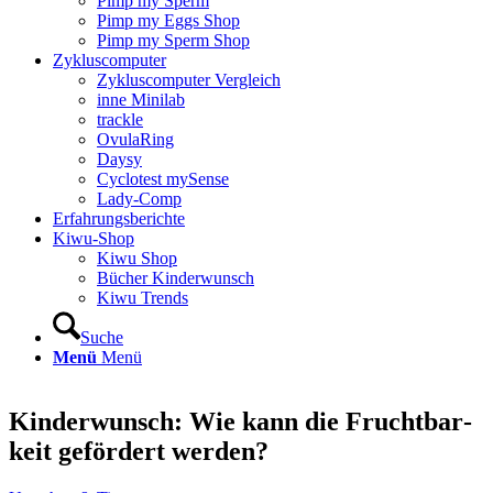
Pimp my Sperm
Pimp my Eggs Shop
Pimp my Sperm Shop
Zyklus­com­pu­ter
Zyklus­com­pu­ter Ver­gleich
inne Mini­lab
track­le
Ovu­la­Ring
Day­sy
Cyclo­test mySen­se
Lady-Comp
Erfah­rungs­be­rich­te
Kiwu-Shop
Kiwu Shop
Bücher Kin­der­wunsch
Kiwu Trends
Suche
Menü
Menü
Kin­der­wunsch: Wie kann die Frucht­bar­
keit geför­dert wer­den?