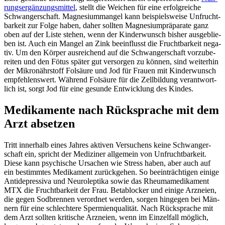
rungs­er­gän­zungs­mit­tel
, stellt die Wei­chen für eine erfolg­rei­che
Schwan­ger­schaft. Magne­si­um­man­gel kann bei­spiels­wei­se Unfrucht­
bar­keit zur Fol­ge haben, daher soll­ten Magne­si­um­prä­pa­ra­te ganz
oben auf der Lis­te ste­hen, wenn der Kin­der­wunsch bis­her aus­ge­blie­
ben ist. Auch ein Man­gel an Zink beein­flusst die Frucht­bar­keit nega­
tiv. Um den Kör­per aus­rei­chend auf die Schwan­ger­schaft vor­zu­be­
rei­ten und den Fötus spä­ter gut ver­sor­gen zu kön­nen, sind wei­ter­hin
der Mikro­nähr­stoff Fol­säu­re und Jod für Frau­en mit Kin­der­wunsch
emp­feh­lens­wert. Wäh­rend Fol­säu­re für die Zell­bil­dung ver­ant­wort­
lich ist, sorgt Jod für eine gesun­de Ent­wick­lung des Kin­des.
Medi­ka­men­te nach Rück­spra­che mit dem
Arzt abset­zen
Tritt inner­halb eines Jah­res akti­ven Ver­su­chens kei­ne Schwan­ger­
schaft ein, spricht der Medi­zi­ner all­ge­mein von Unfrucht­bar­keit.
Die­se kann psy­chi­sche Ursa­chen wie Stress haben, aber auch auf
ein bestimm­tes Medi­ka­ment zurück­ge­hen. So beein­träch­ti­gen eini­ge
Anti­de­pres­si­va und Neu­ro­lep­ti­ka sowie das Rheu­ma­me­di­ka­ment
MTX die Frucht­bar­keit der Frau. Beta­blo­cker und eini­ge Arz­nei­en,
die gegen Sod­bren­nen ver­ord­net wer­den, sor­gen hin­ge­gen bei Män­
nern für eine schlech­te­re Sper­mi­en­qua­li­tät. Nach Rück­spra­che mit
dem Arzt soll­ten kri­ti­sche Arz­nei­en, wenn im Ein­zel­fall mög­lich,