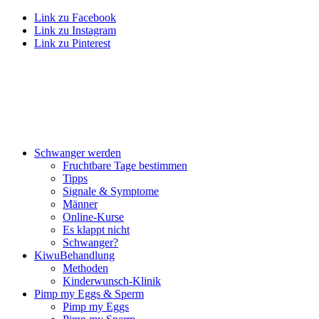
Link zu Facebook
Link zu Instagram
Link zu Pinterest
Schwan­ger wer­den
Frucht­ba­re Tage bestim­men
Tipps
Signa­le & Sym­pto­me
Män­ner
Online-Kur­se
Es klappt nicht
Schwan­ger?
Kiwu­Be­hand­lung
Metho­den
Kin­der­wunsch-Kli­nik
Pimp my Eggs & Sperm
Pimp my Eggs