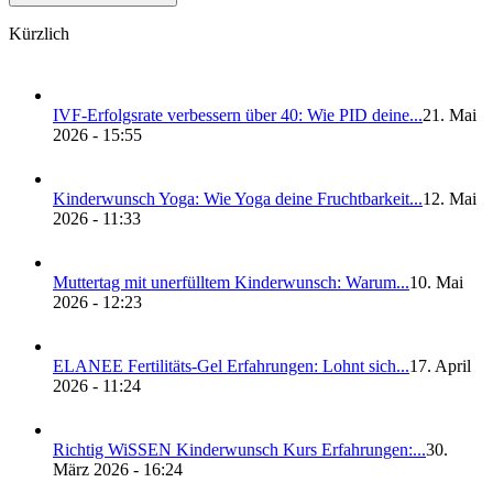
Kürzlich
IVF-Erfolgs­ra­te ver­bes­sern über 40: Wie PID dei­ne...
21. Mai
2026 - 15:55
Kin­der­wunsch Yoga: Wie Yoga dei­ne Frucht­bar­keit...
12. Mai
2026 - 11:33
Mut­ter­tag mit uner­füll­tem Kin­der­wunsch: War­um...
10. Mai
2026 - 12:23
ELANEE Fer­ti­li­täts-Gel Erfah­run­gen: Lohnt sich...
17. April
2026 - 11:24
Rich­tig WiS­SEN Kin­der­wunsch Kurs Erfah­run­gen:...
30.
März 2026 - 16:24