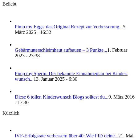
Beliebt
Pimp my Eggs: das Ori­gi­nal Rezept zur Ver­bes­se­rung...
5.
März 2025 - 16:32
Gebär­mut­ter­schleim­haut auf­bau­en – 3 Punk­te...
1. Februar
2023 - 23:38
Pimp my Sperm: Der bekann­te Ein­nah­me­plan bei Kin­der­
wunsch...
13. Januar 2025 - 6:30
Die­se 6 tol­len Kin­der­wunsch Blogs soll­test du...
9. März 2016
- 17:30
Kürzlich
IVF-Erfolgs­ra­te ver­bes­sern über 40: Wie PID dei­ne...
21. Mai