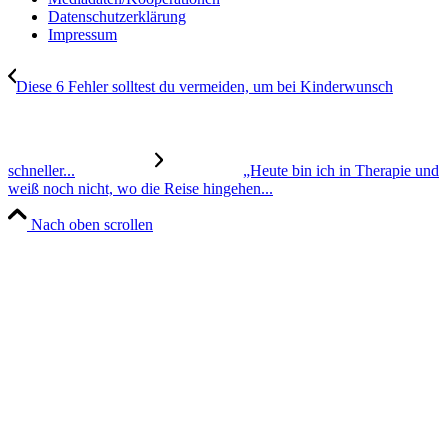
Daten­schutz­er­klä­rung
Impres­sum
Die­se 6 Feh­ler soll­test du ver­mei­den, um bei Kin­der­wunsch
schnel­ler...
„Heu­te bin ich in The­ra­pie und
weiß noch nicht, wo die Rei­se hin­ge­hen...
Nach oben scrollen