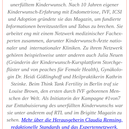
uner­füll­tem Kin­der­wunsch. Nach 10 Jah­ren eige­ner
Kin­der­wunsch-Erfah­rung mit Endo­me­trio­se, IVF, ICSI
und Adop­ti­on grün­de­te sie das Maga­zin, um fun­dier­te
Infor­ma­tio­nen bereit­zu­stel­len und Tabus zu bre­chen. Sie
arbei­tet eng mit einem Netz­werk medi­zi­ni­scher Fach­ex­
per­ten zusam­men, dar­un­ter Kin­der­wunsch-Ärz­te natio­
na­ler und inter­na­tio­na­ler Kli­ni­ken. Zu ihrem Netz­werk
gehö­ren bei­spiels­wei­se unter ande­ren auch Julia Neu­en
(Grün­de­rin der Kin­der­wunsch-Kurs­platt­form Storch­ge­
flüs­ter und von pea­ches für Fema­le Health), Gynä­ko­lo­
gin Dr. Hei­di Göß­ling­hoff und Heil­prak­ti­ke­rin Kath­rin
Stein­ke. Beim Think Tank Fer­ti­li­ty in Ber­lin traf sie
Loui­se Brown, den ers­ten durch IVF gebo­re­nen Men­
schen der Welt. Als Initia­to­rin der Kam­pa­gne #1von7
zur Ent­ta­bui­sie­rung des uner­füll­ten Kin­der­wunschs war
sie unter ande­rem auf RTL und im Bri­git­te Maga­zin zu
sehen.
Mehr über die Her­aus­ge­be­rin Clau­dia Rem­sing,
redak­tio­nel­le Stan­dards und das Exper­ten­netz­werk.