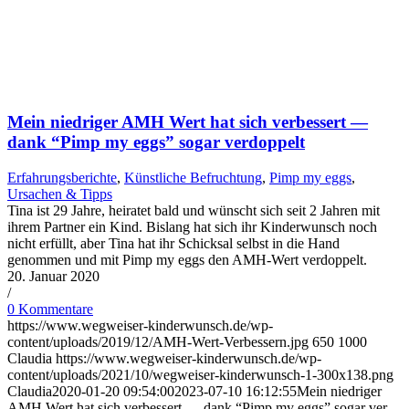
Mein nied­ri­ger AMH Wert hat sich ver­bes­sert —
dank “Pimp my eggs” sogar ver­dop­pelt
Erfahrungsberichte
,
Künstliche Befruchtung
,
Pimp my eggs
,
Ursachen & Tipps
Tina ist 29 Jahre, heiratet bald und wünscht sich seit 2 Jahren mit
ihrem Partner ein Kind. Bislang hat sich ihr Kinderwunsch noch
nicht erfüllt, aber Tina hat ihr Schicksal selbst in die Hand
genommen und mit Pimp my eggs den AMH-Wert verdoppelt.
20. Januar 2020
/
0 Kommentare
https://www.wegweiser-kinderwunsch.de/wp-
content/uploads/2019/12/AMH-Wert-Verbessern.jpg
650
1000
Claudia
https://www.wegweiser-kinderwunsch.de/wp-
content/uploads/2021/10/wegweiser-kinderwunsch-1-300x138.png
Claudia
2020-01-20 09:54:00
2023-07-10 16:12:55
Mein nied­ri­ger
AMH Wert hat sich ver­bes­sert — dank “Pimp my eggs” sogar ver­