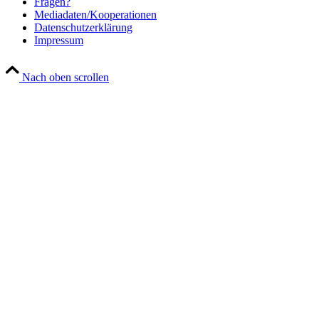
Fra­gen?
Mediadaten/Kooperationen
Daten­schutz­er­klä­rung
Impres­sum
Nach oben scrollen