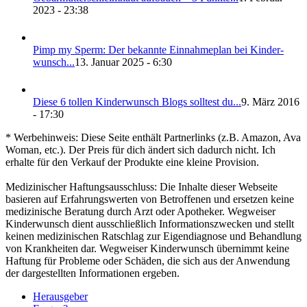
2023 - 23:38
Pimp my Sperm: Der bekann­te Ein­nah­me­plan bei Kin­der­
wunsch...
13. Januar 2025 - 6:30
Die­se 6 tol­len Kin­der­wunsch Blogs soll­test du...
9. März 2016
- 17:30
* Werbehinweis: Diese Seite enthält Partnerlinks (z.B. Amazon, Ava
Woman, etc.). Der Preis für dich ändert sich dadurch nicht. Ich
erhalte für den Verkauf der Produkte eine kleine Provision.
Medizinischer Haftungsausschluss: Die Inhalte dieser Webseite
basieren auf Erfahrungswerten von Betroffenen und ersetzen keine
medizinische Beratung durch Arzt oder Apotheker. Wegweiser
Kinderwunsch dient ausschließlich Informationszwecken und stellt
keinen medizinischen Ratschlag zur Eigendiagnose und Behandlung
von Krankheiten dar. Wegweiser Kinderwunsch übernimmt keine
Haftung für Probleme oder Schäden, die sich aus der Anwendung
der dargestellten Informationen ergeben.
Her­aus­ge­ber