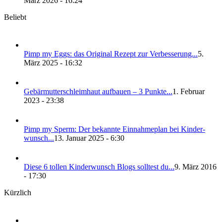
März 2026 - 16:24
Beliebt
Pimp my Eggs: das Ori­gi­nal Rezept zur Ver­bes­se­rung...
5.
März 2025 - 16:32
Gebär­mut­ter­schleim­haut auf­bau­en – 3 Punk­te...
1. Februar
2023 - 23:38
Pimp my Sperm: Der bekann­te Ein­nah­me­plan bei Kin­der­
wunsch...
13. Januar 2025 - 6:30
Die­se 6 tol­len Kin­der­wunsch Blogs soll­test du...
9. März 2016
- 17:30
Kürzlich