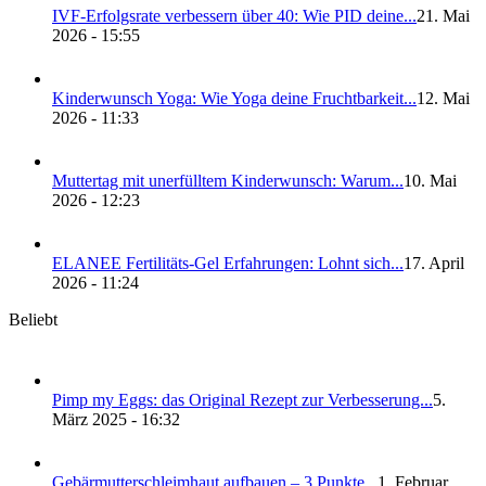
IVF-Erfolgs­ra­te ver­bes­sern über 40: Wie PID dei­ne...
21. Mai
2026 - 15:55
Kin­der­wunsch Yoga: Wie Yoga dei­ne Frucht­bar­keit...
12. Mai
2026 - 11:33
Mut­ter­tag mit uner­füll­tem Kin­der­wunsch: War­um...
10. Mai
2026 - 12:23
ELANEE Fer­ti­li­täts-Gel Erfah­run­gen: Lohnt sich...
17. April
2026 - 11:24
Beliebt
Pimp my Eggs: das Ori­gi­nal Rezept zur Ver­bes­se­rung...
5.
März 2025 - 16:32
Gebär­mut­ter­schleim­haut auf­bau­en – 3 Punk­te...
1. Februar