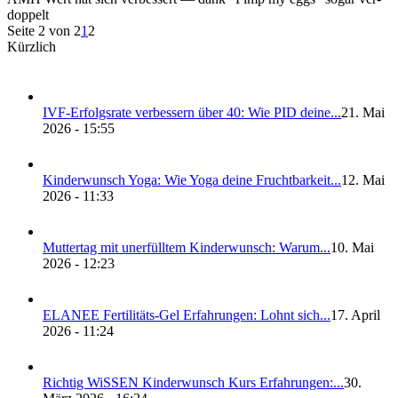
dop­pelt
Seite 2 von 2
1
2
Kürzlich
IVF-Erfolgs­ra­te ver­bes­sern über 40: Wie PID dei­ne...
21. Mai
2026 - 15:55
Kin­der­wunsch Yoga: Wie Yoga dei­ne Frucht­bar­keit...
12. Mai
2026 - 11:33
Mut­ter­tag mit uner­füll­tem Kin­der­wunsch: War­um...
10. Mai
2026 - 12:23
ELANEE Fer­ti­li­täts-Gel Erfah­run­gen: Lohnt sich...
17. April
2026 - 11:24
Rich­tig WiS­SEN Kin­der­wunsch Kurs Erfah­run­gen:...
30.