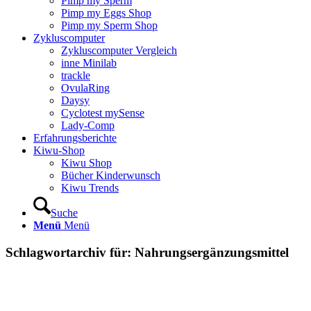
Pimp my Sperm
Pimp my Eggs Shop
Pimp my Sperm Shop
Zyklus­com­pu­ter
Zyklus­com­pu­ter Ver­gleich
inne Mini­lab
track­le
Ovu­la­Ring
Day­sy
Cyclo­test mySen­se
Lady-Comp
Erfah­rungs­be­rich­te
Kiwu-Shop
Kiwu Shop
Bücher Kin­der­wunsch
Kiwu Trends
Suche
Menü
Menü
Schlagwortarchiv für:
Nahrungsergänzungsmittel