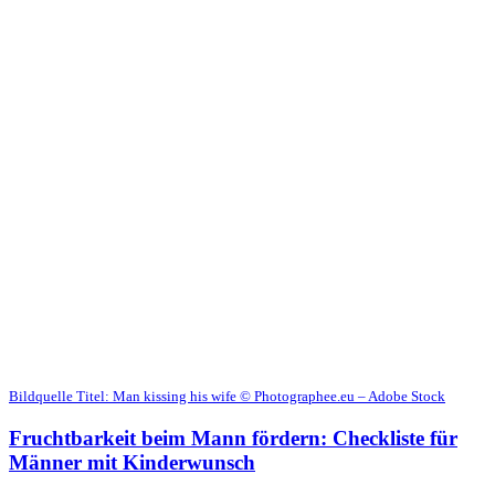
Bildquelle Titel: Man kissing his wife © Photographee.eu – Adobe Stock
Frucht­bar­keit beim Mann för­dern: Check­lis­te für
Män­ner mit Kin­der­wunsch