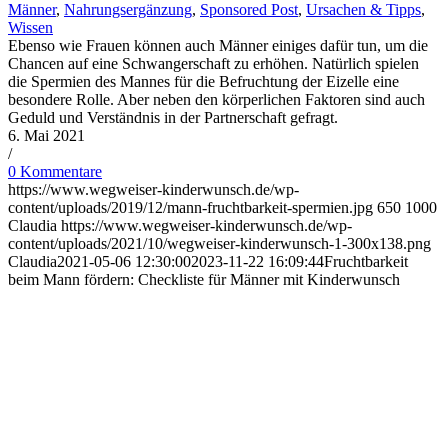
Männer
,
Nahrungsergänzung
,
Sponsored Post
,
Ursachen & Tipps
,
Wissen
Ebenso wie Frauen können auch Männer einiges dafür tun, um die
Chancen auf eine Schwangerschaft zu erhöhen. Natürlich spielen
die Spermien des Mannes für die Befruchtung der Eizelle eine
besondere Rolle. Aber neben den körperlichen Faktoren sind auch
Geduld und Verständnis in der Partnerschaft gefragt.
6. Mai 2021
/
0 Kommentare
https://www.wegweiser-kinderwunsch.de/wp-
content/uploads/2019/12/mann-fruchtbarkeit-spermien.jpg
650
1000
Claudia
https://www.wegweiser-kinderwunsch.de/wp-
content/uploads/2021/10/wegweiser-kinderwunsch-1-300x138.png
Claudia
2021-05-06 12:30:00
2023-11-22 16:09:44
Frucht­bar­keit
beim Mann för­dern: Check­lis­te für Män­ner mit Kin­der­wunsch