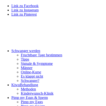
Link zu Facebook
Link zu Instagram
Link zu Pinterest
Schwan­ger wer­den
Frucht­ba­re Tage bestim­men
Tipps
Signa­le & Sym­pto­me
Män­ner
Online-Kur­se
Es klappt nicht
Schwan­ger?
Kiwu­Be­hand­lung
Metho­den
Kin­der­wunsch-Kli­nik
Pimp my Eggs & Sperm
Pimp my Eggs