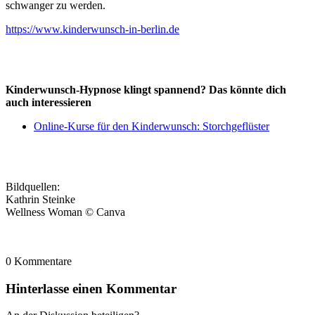
schwan­ger zu wer­den.
https://www.kinderwunsch-in-berlin.de
Kin­der­wunsch-Hyp­no­se klingt span­nend? Das könn­te dich
auch inter­es­sie­ren
Online-Kur­se für den Kin­der­wunsch: Storch­ge­flüs­ter
Bild­quel­len:
Kath­rin Stein­ke
Well­ness Woman © Can­va
0
Kom­men­ta­re
Hin­ter­las­se einen Kom­men­tar