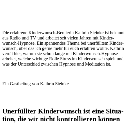
Die erfah­re­ne Kin­der­wunsch-Bera­te­rin Kath­rin Stein­ke ist bekannt
aus Radio und TV und arbei­tet seit vie­len Jah­ren mit Kin­der­
wunsch-Hyp­no­se. Ein span­nen­des The­ma bei uner­füll­tem Kin­der­
wunsch, über das ich ger­ne mehr für euch erfah­ren woll­te. Kath­rin
ver­rät hier, war­um sie schon lan­ge mit Kin­der­wunsch-Hyp­no­se
arbei­tet, wel­che wich­ti­ge Rol­le Stress im Kin­der­wunsch spielt und
was der Unter­schied zwi­schen Hyp­no­se und Medi­ta­ti­on ist.
Ein Gast­bei­trag von Kath­rin Stein­ke.
Uner­füll­ter Kin­der­wunsch ist eine Situa­
ti­on, die wir nicht kon­trol­lie­ren kön­nen