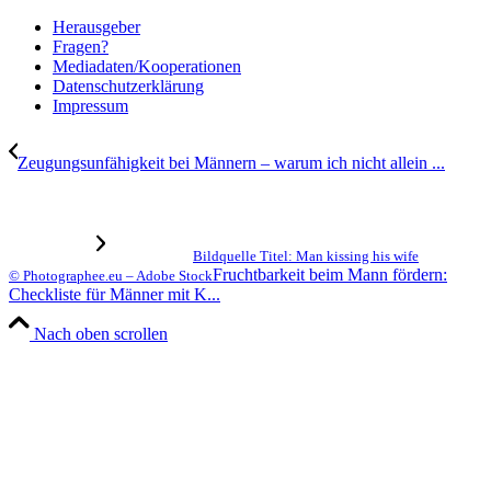
Her­aus­ge­ber
Fra­gen?
Mediadaten/Kooperationen
Daten­schutz­er­klä­rung
Impres­sum
Zeu­gungs­un­fä­hig­keit bei Män­nern – war­um ich nicht allein ...
Bildquelle Titel: Man kissing his wife
Frucht­bar­keit beim Mann för­dern:
© Photographee.eu – Adobe Stock
Check­lis­te für Män­ner mit K...
Nach oben scrollen