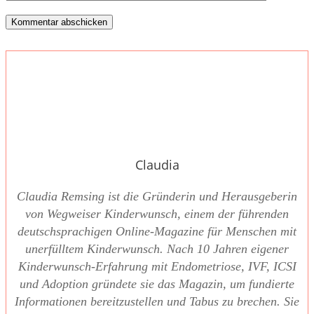
Claudia
Clau­dia Rem­sing ist die Grün­de­rin und Her­aus­ge­be­rin
von Weg­wei­ser Kin­der­wunsch, einem der füh­ren­den
deutsch­spra­chi­gen Online-Maga­zi­ne für Men­schen mit
uner­füll­tem Kin­der­wunsch. Nach 10 Jah­ren eige­ner
Kin­der­wunsch-Erfah­rung mit Endo­me­trio­se, IVF, ICSI
und Adop­ti­on grün­de­te sie das Maga­zin, um fun­dier­te
Infor­ma­tio­nen bereit­zu­stel­len und Tabus zu bre­chen. Sie