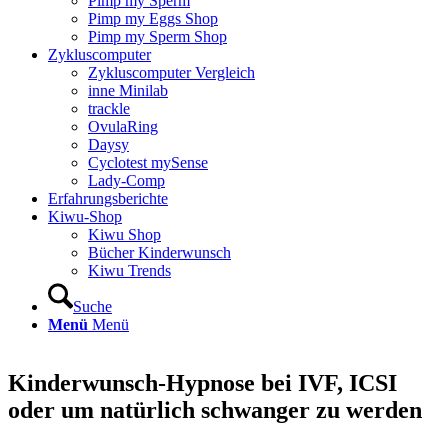
Pimp my Sperm
Pimp my Eggs Shop
Pimp my Sperm Shop
Zyklus­com­pu­ter
Zyklus­com­pu­ter Ver­gleich
inne Mini­lab
track­le
Ovu­la­Ring
Day­sy
Cyclo­test mySen­se
Lady-Comp
Erfah­rungs­be­rich­te
Kiwu-Shop
Kiwu Shop
Bücher Kin­der­wunsch
Kiwu Trends
Suche
Menü
Menü
Kin­der­wunsch-Hyp­no­se bei IVF, ICSI
oder um natür­lich schwan­ger zu wer­den