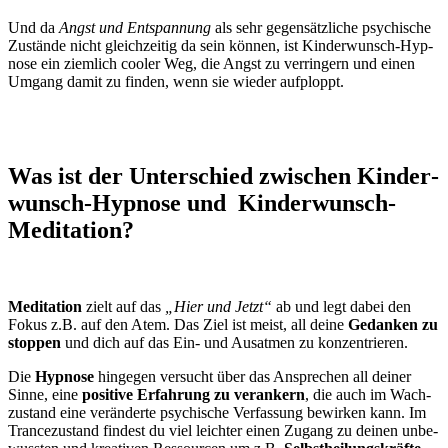
Und da
Angst und Ent­span­nung
als sehr gegen­sätz­li­che psy­chi­sche
Zustän­de nicht gleich­zei­tig da sein kön­nen, ist Kin­der­wunsch-Hyp­
no­se ein ziem­lich coo­ler Weg, die Angst zu ver­rin­gern und einen
Umgang damit zu fin­den, wenn sie wie­der auf­ploppt.
Was ist der Unter­schied zwi­schen Kin­der­
wunsch-Hyp­no­se und Kin­der­wunsch-
Medi­ta­ti­on?
Medi­ta­ti­on
zielt auf das
„Hier und Jetzt“
ab und legt dabei den
Fokus z.B. auf den Atem. Das Ziel ist meist, all dei­ne
Gedan­ken zu
stop­pen
und dich auf das Ein- und Aus­at­men zu kon­zen­trie­ren.
Die
Hyp­no­se
hin­ge­gen ver­sucht über das Anspre­chen all dei­ner
Sin­ne, eine
posi­ti­ve Erfah­rung zu ver­an­kern
, die auch im Wach­
zu­stand eine ver­än­der­te psy­chi­sche Ver­fas­sung bewir­ken kann. Im
Tran­ce­zu­stand fin­dest du viel leich­ter einen Zugang zu dei­nen unbe­