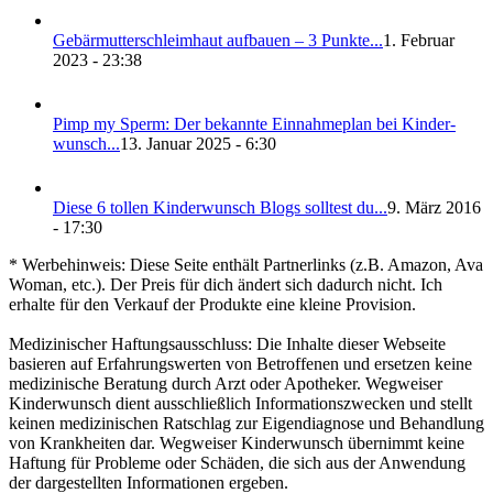
Gebär­mut­ter­schleim­haut auf­bau­en – 3 Punk­te...
1. Februar
2023 - 23:38
Pimp my Sperm: Der bekann­te Ein­nah­me­plan bei Kin­der­
wunsch...
13. Januar 2025 - 6:30
Die­se 6 tol­len Kin­der­wunsch Blogs soll­test du...
9. März 2016
- 17:30
* Werbehinweis: Diese Seite enthält Partnerlinks (z.B. Amazon, Ava
Woman, etc.). Der Preis für dich ändert sich dadurch nicht. Ich
erhalte für den Verkauf der Produkte eine kleine Provision.
Medizinischer Haftungsausschluss: Die Inhalte dieser Webseite
basieren auf Erfahrungswerten von Betroffenen und ersetzen keine
medizinische Beratung durch Arzt oder Apotheker. Wegweiser
Kinderwunsch dient ausschließlich Informationszwecken und stellt
keinen medizinischen Ratschlag zur Eigendiagnose und Behandlung
von Krankheiten dar. Wegweiser Kinderwunsch übernimmt keine
Haftung für Probleme oder Schäden, die sich aus der Anwendung
der dargestellten Informationen ergeben.