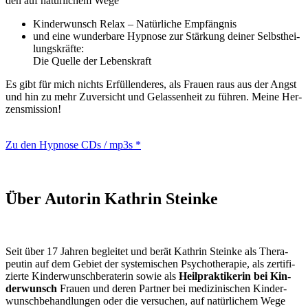
den auf natür­li­chem Wege
Kin­der­wunsch Relax – Natür­li­che Emp­fäng­nis
und eine wun­der­ba­re Hyp­no­se zur Stär­kung dei­ner Selbst­hei­
lungs­kräf­te:
Die Quel­le der Lebens­kraft
Es gibt für mich nichts Erfül­len­de­res, als Frau­en raus aus der Angst
und hin zu mehr Zuver­sicht und Gelas­sen­heit zu füh­ren. Mei­ne Her­
zens­mis­si­on!
Zu den Hyp­no­se CDs / mp3s *
Über Autorin Kath­rin Stein­ke
Seit über 17 Jah­ren beglei­tet und berät Kath­rin Stein­ke als The­ra­
peu­tin auf dem Gebiet der sys­te­mi­schen
Psy­cho­the­ra­pie
, als zer­ti­fi­
zier­te
Kin­der­wunsch­be­ra­te­rin
sowie als
Heil­prak­ti­ke­rin bei
Kin­
der­wunsch
Frau­en und deren Part­ner bei medi­zi­ni­schen Kin­der­
wunsch­be­hand­lun­gen
oder die ver­su­chen, auf natür­li­chem Wege