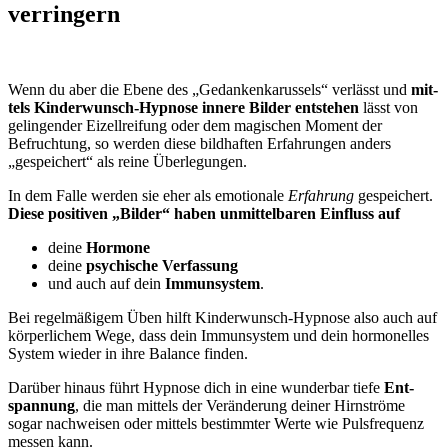
ver­rin­gern
Wenn du aber die Ebe­ne des „Gedan­ken­ka­rus­sels“ ver­lässt und
mit­
tels Kin­der­wunsch-Hyp­no­se inne­re Bil­der ent­ste­hen
lässt von
gelin­gen­der Eizell­rei­fung oder dem magi­schen Moment der
Befruch­tung, so wer­den die­se bild­haf­ten Erfah­run­gen anders
„gespei­chert“ als rei­ne Über­le­gun­gen.
In dem Fal­le wer­den sie eher als emo­tio­na­le
Erfah­rung
gespei­chert.
Die­se posi­ti­ven „Bil­der“ haben unmit­tel­ba­ren Ein­fluss auf
dei­ne
Hor­mo­ne
dei­ne
psy­chi­sche Ver­fas­sung
und auch auf dein
Immun­sys­tem
.
Bei regel­mä­ßi­gem Üben hilft Kin­der­wunsch-Hyp­no­se also auch auf
kör­per­li­chem Wege, dass dein Immun­sys­tem und dein hor­mo­nel­les
Sys­tem wie­der in ihre Balan­ce fin­den.
Dar­über hin­aus führt Hyp­no­se dich in eine wun­der­bar tie­fe
Ent­
span­nung
, die man mit­tels der Ver­än­de­rung dei­ner Hirn­strö­me
sogar nach­wei­sen oder mit­tels bestimm­ter Wer­te wie Puls­fre­quenz
mes­sen kann.