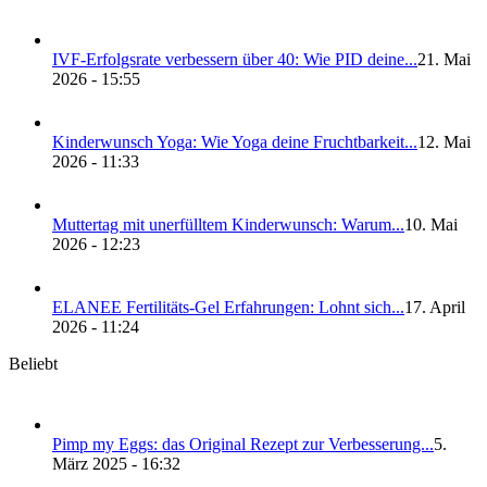
IVF-Erfolgs­ra­te ver­bes­sern über 40: Wie PID dei­ne...
21. Mai
2026 - 15:55
Kin­der­wunsch Yoga: Wie Yoga dei­ne Frucht­bar­keit...
12. Mai
2026 - 11:33
Mut­ter­tag mit uner­füll­tem Kin­der­wunsch: War­um...
10. Mai
2026 - 12:23
ELANEE Fer­ti­li­täts-Gel Erfah­run­gen: Lohnt sich...
17. April
2026 - 11:24
Beliebt
Pimp my Eggs: das Ori­gi­nal Rezept zur Ver­bes­se­rung...
5.
März 2025 - 16:32