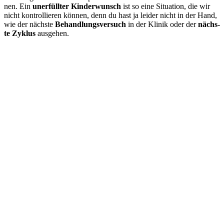
nen. Ein
uner­füll­ter Kin­der­wunsch
ist so eine Situa­ti­on, die wir
nicht kon­trol­lie­ren kön­nen, denn du hast ja lei­der nicht in der Hand,
wie der nächs­te
Behand­lungs­ver­such
in der Kli­nik oder der
nächs­
te Zyklus
aus­ge­hen.