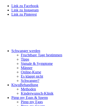
Link zu Facebook
Link zu Instagram
Link zu Pinterest
Schwan­ger wer­den
Frucht­ba­re Tage bestim­men
Tipps
Signa­le & Sym­pto­me
Män­ner
Online-Kur­se
Es klappt nicht
Schwan­ger?
Kiwu­Be­hand­lung
Metho­den
Kin­der­wunsch-Kli­nik
Pimp my Eggs & Sperm
Pimp my Eggs