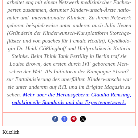
arbei­tet eng mit einem Netz­werk medi­zi­ni­scher Fach­ex­
per­ten zusam­men, dar­un­ter Kin­der­wunsch-Ärz­te natio­
na­ler und inter­na­tio­na­ler Kli­ni­ken. Zu ihrem Netz­werk
gehö­ren bei­spiels­wei­se unter ande­ren auch Julia Neu­en
(Grün­de­rin der Kin­der­wunsch-Kurs­platt­form Storch­ge­
flüs­ter und von pea­ches für Fema­le Health), Gynä­ko­lo­
gin Dr. Hei­di Göß­ling­hoff und Heil­prak­ti­ke­rin Kath­rin
Stein­ke. Beim Think Tank Fer­ti­li­ty in Ber­lin traf sie
Loui­se Brown, den ers­ten durch IVF gebo­re­nen Men­
schen der Welt. Als Initia­to­rin der Kam­pa­gne #1von7
zur Ent­ta­bui­sie­rung des uner­füll­ten Kin­der­wunschs war
sie unter ande­rem auf RTL und im Bri­git­te Maga­zin zu
sehen.
Mehr über die Her­aus­ge­be­rin Clau­dia Rem­sing,
redak­tio­nel­le Stan­dards und das Exper­ten­netz­werk.
Kürzlich