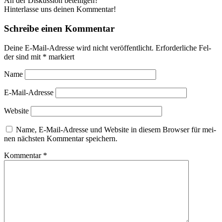
An der Dis­kus­si­on betei­li­gen?
Hin­ter­las­se uns dei­nen Kom­men­tar!
Schrei­be einen Kom­men­tar
Dei­ne E‑Mail-Adres­se wird nicht ver­öf­fent­licht.
Erfor­der­li­che Fel­
der sind mit
*
mar­kiert
Name
E‑Mail-Adres­se
Web­site
Name, E‑Mail-Adres­se und Web­site in die­sem Brow­ser für mei­
nen nächs­ten Kom­men­tar spei­chern.
Kom­men­tar
*