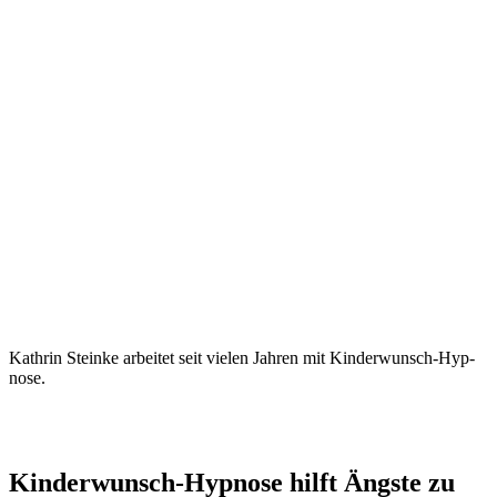
Kath­rin Stein­ke arbei­tet seit vie­len Jah­ren mit Kin­der­wunsch-Hyp­
no­se.
Kin­der­wunsch-Hyp­no­se hilft Ängs­te zu