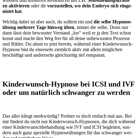
wuss­ten und krea­ti­ven Res­sour­cen um z.B.
Selbst­hei­lungs­kräf­te
zu akti­vie­ren
oder dir
vor­zu­stel­len, wo dein Embryo sich ein­ge­
nis­tet hat
.
Wich­tig dabei ist aber auch, du soll­test ein und
die sel­be Hyp­no­se­
übung meh­re­re Tage hin­weg üben
, immer die sel­be. Denn nur
dann lässt dein bewuss­ter Ver­stand „los“ weil er ja den Text schon
kennt und macht den Weg frei für all dei­ne unbe­wuss­ten Pro­zes­se
und Bil­der. Du ahnst es jetzt bereits, wäh­rend einer Kin­der­wunsch-
Hyp­no­se bist du einer­seits ziem­lich aktiv mit allem mög­li­chen
beschäf­tigt und and­rer­seits gleich­zei­tig tief ent­spannt.
Kin­der­wunsch-Hyp­no­se bei ICSI und IVF
oder um natür­lich schwan­ger zu wer­den
Das alles klingt merk­wür­dig? Pro­bier es doch ein­fach mal aus. Bei
mir fin­dest du nicht nur Kin­der­wunsch-Hyp­no­sen, die dich wäh­rend
einer Kin­der­wunsch­be­hand­lung wie IVF und ICSI beglei­ten, son­
dern auch ganz spe­zi­el­le Hyp­no­se­übun­gen für das schwan­ger wer­