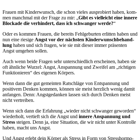
Frau­en mit Kin­der­wunsch, die schon vie­les aus­pro­biert haben, kom­
men manch­mal mit der Fra­ge zu mir: „
Gibt es viel­leicht eine inne­re
Blo­cka­de die ver­hin­dert, dass ich schwan­ger wer­de?
“
Oder es kom­men Frau­en, die bereits Fehl­ge­bur­ten erlit­ten haben und
nun eine rie­si­ge
Angst vor der nächs­ten Kin­der­wunsch­be­hand­
lung
haben und sich fra­gen, wie sie mit die­ser immer prä­sen­ten
Angst umge­hen sol­len.
Auch wenn bei­de Fra­gen sehr unter­schied­lich erschei­nen, haben sie
oft ähn­li­che Wur­zel: Angst, Anspan­nung und Zwei­fel am „rich­ti­gen
Funk­tio­nie­ren“ des eige­nen Kör­pers.
Wenn dann die gut gemein­ten Rat­schlä­ge von Ent­span­nung und
posi­ti­vem Den­ken kom­men, kön­nen sie meist herz­lich wenig damit
anfan­gen. Denn: Angst­ge­dan­ken las­sen sich durch Den­ken meist
nicht ver­trei­ben.
Wenn sich dann die Erfah­rung „wie­der nicht schwan­ger gewor­den“
wie­der­holt, ver­tieft sich die Angst und
inne­re Anspan­nung und
Stress
stei­gen. Denn ja, eine Situa­ti­on, die wir nicht unter Kon­trol­le
haben, macht uns Angst.
Und Angst erlebt dein Kör­per als Stress in Form von Stress­hor­mo­