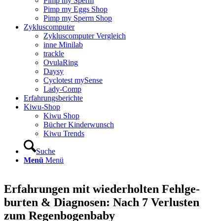
Pimp my Sperm
Pimp my Eggs Shop
Pimp my Sperm Shop
Zyklus­com­pu­ter
Zyklus­com­pu­ter Ver­gleich
inne Mini­lab
track­le
Ovu­la­Ring
Day­sy
Cyclo­test mySen­se
Lady-Comp
Erfah­rungs­be­rich­te
Kiwu-Shop
Kiwu Shop
Bücher Kin­der­wunsch
Kiwu Trends
Suche
Menü
Menü
Erfah­run­gen mit wie­der­hol­ten Fehl­ge­
bur­ten & Dia­gno­sen: Nach 7 Ver­lus­ten
zum Regen­bo­gen­ba­by