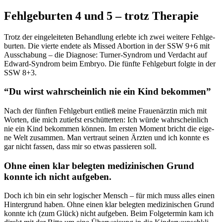
Fehl­ge­bur­ten 4 und 5 – trotz The­ra­pie
Trotz der ein­ge­lei­te­ten Behand­lung erleb­te ich zwei wei­te­re Fehl­ge­
bur­ten. Die vier­te ende­te als Missed Abor­ti­on in der SSW 9+6 mit
Aus­scha­bung – die Dia­gno­se: Tur­ner-Syn­drom und Ver­dacht auf
Edward-Syn­drom beim Embryo. Die fünf­te Fehl­ge­burt folg­te in der
SSW 8+3.
“Du wirst wahr­schein­lich nie ein Kind bekom­men”
Nach der fünf­ten Fehl­ge­burt ent­ließ mei­ne Frau­en­ärz­tin mich mit
Wor­ten, die mich zutiefst erschüt­ter­ten: Ich wür­de wahr­schein­lich
nie ein Kind bekom­men kön­nen. Im ers­ten Moment bricht die eige­
ne Welt zusam­men. Man ver­traut sei­nen Ärz­ten und ich konn­te es
gar nicht fas­sen, dass mir so etwas pas­sie­ren soll.
Ohne einen klar beleg­ten medi­zi­ni­schen Grund
konn­te ich nicht auf­ge­ben.
Doch ich bin ein sehr logi­scher Mensch – für mich muss alles einen
Hin­ter­grund haben. Ohne einen klar beleg­ten medi­zi­ni­schen Grund
konn­te ich (zum Glück) nicht auf­ge­ben. Beim Fol­ge­ter­min kam ich