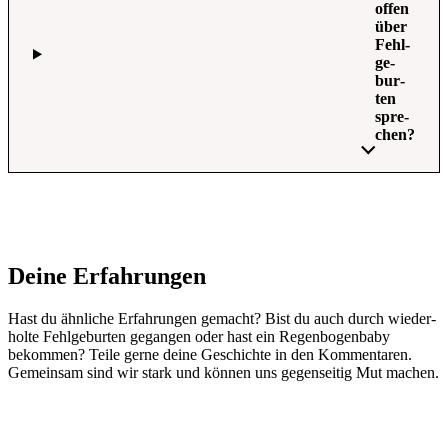
offen
über
Fehl­
ge­
bur­
ten
spre­
chen?
Dei­ne Erfah­run­gen
Hast du ähn­li­che Erfah­run­gen gemacht? Bist du auch durch wie­der­
hol­te Fehl­ge­bur­ten gegan­gen oder hast ein Regen­bo­gen­ba­by
bekom­men? Tei­le ger­ne dei­ne Geschich­te in den Kom­men­ta­ren.
Gemein­sam sind wir stark und kön­nen uns gegen­sei­tig Mut machen.