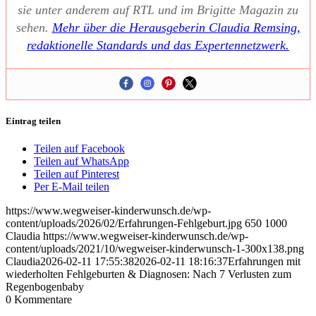
sie unter ande­rem auf RTL und im Bri­git­te Maga­zin zu
sehen.
Mehr über die Her­aus­ge­be­rin Clau­dia Rem­sing,
redak­tio­nel­le Stan­dards und das Exper­ten­netz­werk.
Eintrag teilen
Teilen auf Facebook
Teilen auf WhatsApp
Teilen auf Pinterest
Per E-Mail teilen
https://www.wegweiser-kinderwunsch.de/wp-
content/uploads/2026/02/Erfahrungen-Fehlgeburt.jpg
650
1000
Claudia
https://www.wegweiser-kinderwunsch.de/wp-
content/uploads/2021/10/wegweiser-kinderwunsch-1-300x138.png
Claudia
2026-02-11 17:55:38
2026-02-11 18:16:37
Erfah­run­gen mit
wie­der­hol­ten Fehl­ge­bur­ten & Dia­gno­sen: Nach 7 Ver­lus­ten zum
Regen­bo­gen­ba­by
0
Kommentare