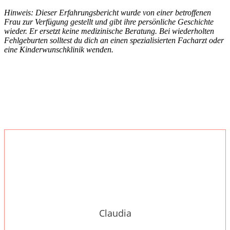
Hin­weis: Die­ser Erfah­rungs­be­richt wur­de von einer betrof­fe­nen
Frau zur Ver­fü­gung gestellt und gibt ihre per­sön­li­che Geschich­te
wie­der. Er ersetzt kei­ne medi­zi­ni­sche Bera­tung. Bei wie­der­hol­ten
Fehl­ge­bur­ten soll­test du dich an einen spe­zia­li­sier­ten Fach­arzt oder
eine Kin­der­wunsch­kli­nik wen­den.
Claudia