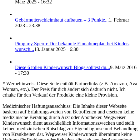
März 2025 - 16:32
Gebär­mut­ter­schleim­haut auf­bau­en – 3 Punk­te...
1. Februar
2023 - 23:38
Pimp my Sperm: Der bekann­te Ein­nah­me­plan bei Kin­der­
wunsch...
13. Januar 2025 - 6:30
Die­se 6 tol­len Kin­der­wunsch Blogs soll­test du...
9. März 2016
- 17:30
* Werbehinweis: Diese Seite enthält Partnerlinks (z.B. Amazon, Ava
Woman, etc.). Der Preis für dich ändert sich dadurch nicht. Ich
erhalte für den Verkauf der Produkte eine kleine Provision.
Medizinischer Haftungsausschluss: Die Inhalte dieser Webseite
basieren auf Erfahrungswerten von Betroffenen und ersetzen keine
medizinische Beratung durch Arzt oder Apotheker. Wegweiser
Kinderwunsch dient ausschließlich Informationszwecken und stellt
keinen medizinischen Ratschlag zur Eigendiagnose und Behandlung
von Krankheiten dar. Wegweiser Kinderwunsch übernimmt keine
Haftung für Probleme oder Schäden, die sich aus der Anwendung