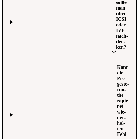
soll­te
man
über
ICSI
oder
IVF
nach­
den­
ken?
Kann
die
Pro­
ges­te­
ron­
the­
ra­pie
bei
wie­
der­
hol­
ten
Fehl­