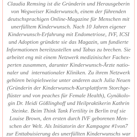
Clau­dia Rem­sing ist die Grün­de­rin und Her­aus­ge­be­rin
von Weg­wei­ser Kin­der­wunsch, einem der füh­ren­den
deutsch­spra­chi­gen Online-Maga­zi­ne für Men­schen mit
uner­füll­tem Kin­der­wunsch. Nach 10 Jah­ren eige­ner
Kin­der­wunsch-Erfah­rung mit Endo­me­trio­se, IVF, ICSI
und Adop­ti­on grün­de­te sie das Maga­zin, um fun­dier­te
Infor­ma­tio­nen bereit­zu­stel­len und Tabus zu bre­chen. Sie
arbei­tet eng mit einem Netz­werk medi­zi­ni­scher Fach­ex­
per­ten zusam­men, dar­un­ter Kin­der­wunsch-Ärz­te natio­
na­ler und inter­na­tio­na­ler Kli­ni­ken. Zu ihrem Netz­werk
gehö­ren bei­spiels­wei­se unter ande­ren auch Julia Neu­en
(Grün­de­rin der Kin­der­wunsch-Kurs­platt­form Storch­ge­
flüs­ter und von pea­ches für Fema­le Health), Gynä­ko­lo­
gin Dr. Hei­di Göß­ling­hoff und Heil­prak­ti­ke­rin Kath­rin
Stein­ke. Beim Think Tank Fer­ti­li­ty in Ber­lin traf sie
Loui­se Brown, den ers­ten durch IVF gebo­re­nen Men­
schen der Welt. Als Initia­to­rin der Kam­pa­gne #1von7
zur Ent­ta­bui­sie­rung des uner­füll­ten Kin­der­wunschs war