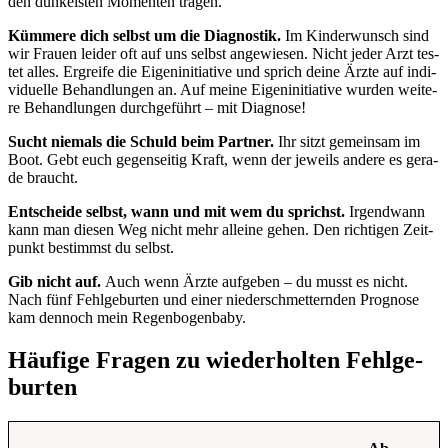
den dun­kels­ten Momen­ten tra­gen.
Küm­me­re dich selbst um die Dia­gnos­tik.
Im Kin­der­wunsch sind
wir Frau­en lei­der oft auf uns selbst ange­wie­sen. Nicht jeder Arzt tes­
tet alles. Ergrei­fe die Eigen­in­itia­ti­ve und sprich dei­ne Ärz­te auf indi­
vi­du­el­le Behand­lun­gen an. Auf mei­ne Eigen­in­itia­ti­ve wur­den wei­te­
re Behand­lun­gen durch­ge­führt – mit Dia­gno­se!
Sucht nie­mals die Schuld beim Part­ner.
Ihr sitzt gemein­sam im
Boot. Gebt euch gegen­sei­tig Kraft, wenn der jeweils ande­re es gera­
de braucht.
Ent­schei­de selbst, wann und mit wem du sprichst.
Irgend­wann
kann man die­sen Weg nicht mehr allei­ne gehen. Den rich­ti­gen Zeit­
punkt bestimmst du selbst.
Gib nicht auf.
Auch wenn Ärz­te auf­ge­ben – du musst es nicht.
Nach fünf Fehl­ge­bur­ten und einer nie­der­schmet­tern­den Pro­gno­se
kam den­noch mein Regen­bo­gen­ba­by.
Häu­fi­ge Fra­gen zu wie­der­hol­ten Fehl­ge­
bur­ten