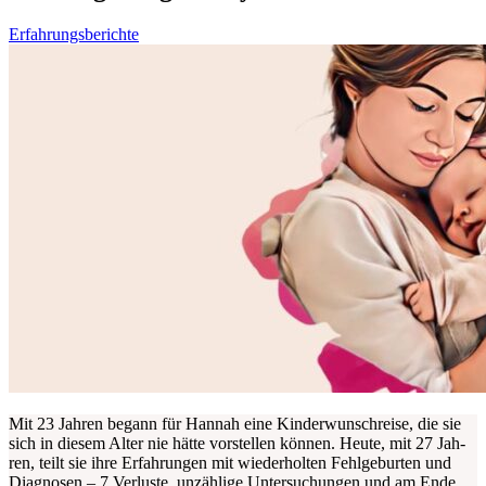
Erfahrungsberichte
Mit 23 Jah­ren begann für Han­nah eine Kin­der­wunschrei­se, die sie
sich in die­sem Alter nie hät­te vor­stel­len kön­nen. Heu­te, mit 27 Jah­
ren, teilt sie ihre Erfah­run­gen mit wie­der­hol­ten Fehl­ge­bur­ten und
Dia­gno­sen – 7 Ver­lus­te, unzäh­li­ge Unter­su­chun­gen und am Ende