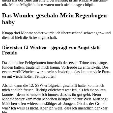
direkt mit der Bit­te um eine Über­wei­sung in die Kin­der­wunsch­kli­
nik. Mei­ne Mög­lich­kei­ten waren noch nicht aus­ge­schöpft.
Das Wun­der geschah: Mein Regen­bo­gen­
ba­by
Knapp drei Mona­te spä­ter wur­de ich über­ra­schend schwan­ger – und
dies­mal hielt die Schwan­ger­schaft.
Die ers­ten 12 Wochen – geprägt von Angst statt
Freu­de
Da alle mei­ne Fehl­ge­bur­ten inner­halb des ers­ten Tri­mes­ters statt­ge­
fun­den hat­ten, trau­te ich mich kaum, Vor­freu­de zu ent­wi­ckeln. Die
ers­ten zwölf Wochen waren sehr schwie­rig – das ken­nen vie­le Frau­
en mit wie­der­hol­ten Fehl­ge­bur­ten.
Als ich dann die 12. SSW erfolg­reich geschafft hat­te, konn­te ich
mich end­lich freu­en. Rich­tig erleich­tert war ich, als ich sie spü­ren
konn­te – denn so wuss­te ich immer, dass es ihr gut geht. Neun
Mona­te spä­ter kam mein Mäd­chen kern­ge­sund zur Welt. Man sagt,
Mäd­chen sei­en wider­stands­fä­hi­ger als Jun­gen. Ob das der Grund
war? Ich weiß es nicht. Aber ich weiß, dass ich unend­lich dank­bar
bin.