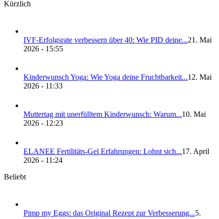
Kürzlich
IVF-Erfolgs­ra­te ver­bes­sern über 40: Wie PID dei­ne...
21. Mai
2026 - 15:55
Kin­der­wunsch Yoga: Wie Yoga dei­ne Frucht­bar­keit...
12. Mai
2026 - 11:33
Mut­ter­tag mit uner­füll­tem Kin­der­wunsch: War­um...
10. Mai
2026 - 12:23
ELANEE Fer­ti­li­täts-Gel Erfah­run­gen: Lohnt sich...
17. April
2026 - 11:24
Beliebt
Pimp my Eggs: das Ori­gi­nal Rezept zur Ver­bes­se­rung...
5.