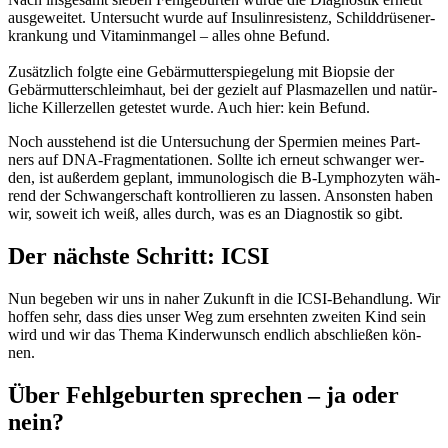
aus­ge­wei­tet. Unter­sucht wur­de auf Insu­lin­re­sis­tenz, Schild­drü­sen­er­
kran­kung und Vit­amin­man­gel – alles ohne Befund.
Zusätz­lich folg­te eine Gebär­mut­ter­spie­ge­lung mit Biop­sie der
Gebär­mut­ter­schleim­haut, bei der gezielt auf Plas­ma­zel­len und natür­
li­che Kil­ler­zel­len getes­tet wur­de. Auch hier: kein Befund.
Noch aus­ste­hend ist die Unter­su­chung der Sper­mi­en mei­nes Part­
ners auf DNA-Frag­men­ta­tio­nen. Soll­te ich erneut schwan­ger wer­
den, ist außer­dem geplant, immu­no­lo­gisch die B‑Lymphozyten wäh­
rend der Schwan­ger­schaft kon­trol­lie­ren zu las­sen. Ansons­ten haben
wir, soweit ich weiß, alles durch, was es an Dia­gnos­tik so gibt.
Der nächs­te Schritt: ICSI
Nun bege­ben wir uns in naher Zukunft in die ICSI-Behand­lung. Wir
hof­fen sehr, dass dies unser Weg zum ersehn­ten zwei­ten Kind sein
wird und wir das The­ma Kin­der­wunsch end­lich abschlie­ßen kön­
nen.
Über Fehl­ge­bur­ten spre­chen – ja oder
nein?