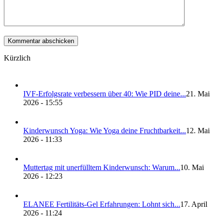
Kürzlich
IVF-Erfolgs­ra­te ver­bes­sern über 40: Wie PID dei­ne...
21. Mai
2026 - 15:55
Kin­der­wunsch Yoga: Wie Yoga dei­ne Frucht­bar­keit...
12. Mai
2026 - 11:33
Mut­ter­tag mit uner­füll­tem Kin­der­wunsch: War­um...
10. Mai
2026 - 12:23
ELANEE Fer­ti­li­täts-Gel Erfah­run­gen: Lohnt sich...
17. April
2026 - 11:24