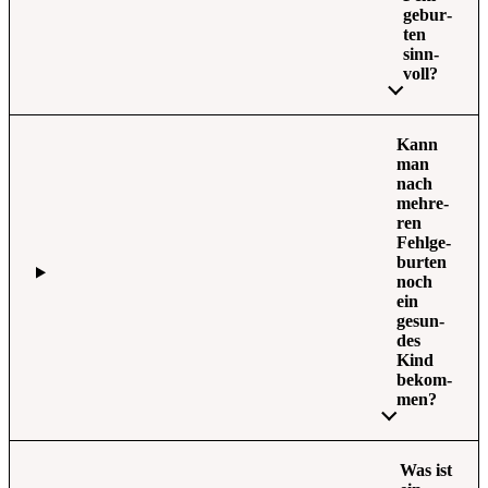
ge­bur­
ten
sinn­
voll?
Kann
man
nach
meh­re­
ren
Fehl­ge­
bur­ten
noch
ein
gesun­
des
Kind
bekom­
men?
Was ist