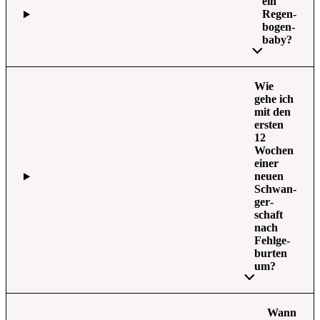
ein
Regen­
bo­gen­
ba­by?
Wie
gehe ich
mit den
ers­ten
12
Wochen
einer
neu­en
Schwan­
ger­
schaft
nach
Fehl­ge­
bur­ten
um?
Wann