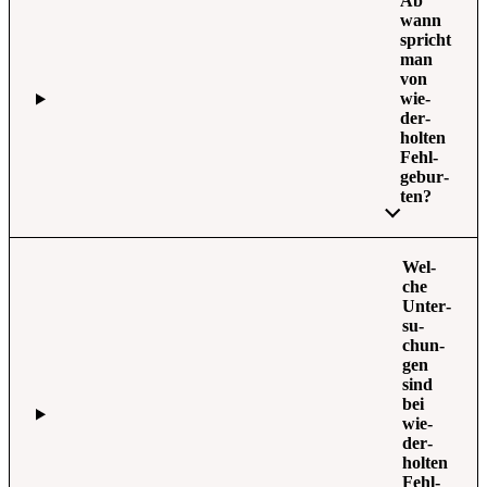
Ab
wann
spricht
man
von
wie­
der­
hol­ten
Fehl­
ge­bur­
ten?
Wel­
che
Unter­
su­
chun­
gen
sind
bei
wie­
der­
hol­ten
Fehl­