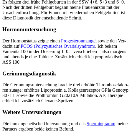
Es folg­ten drei frü­he Fehl­ge­bur­ten in der SSW 4+6, 5+3 und 6+0.
Nach der drit­ten Fehl­ge­burt begann mei­ne Frau­en­ärz­tin mit der
Ursa­chen­for­schung. Für Frau­en mit wie­der­hol­ten Fehl­ge­bur­ten ist
die­se Dia­gnos­tik der ent­schei­den­de Schritt.
Hor­mon­un­ter­su­chung
Der Hor­mon­sta­tus zeig­te einen
Pro­ges­te­ron­man­gel
sowie den Ver­
dacht auf
PCOS (Poly­zys­ti­sches Ova­ri­al­syn­drom)
. Ich bekam
Famen­i­ta 100 in der Dosie­rung 1–0‑1 ver­schrie­ben – also mor­gens
und abends je eine Tablet­te. Zusätz­lich erhielt ich pro­phy­lak­tisch
ASS 100.
Gerin­nungs­dia­gnos­tik
Die Gerin­nungs­un­ter­su­chung brach­te drei erhöh­te Throm­bo­se­fak­to­
ren zuta­ge: erhöh­tes Lipo­pro­te­in a, Kol­la­gen­re­zep­tor GPIa Geno­typ
807TT sowie die Pro­throm­bin G20210A-Muta­ti­on. Als The­ra­pie
erhielt ich zusätz­lich Cle­xa­ne-Sprit­zen.
Wei­te­re Unter­su­chun­gen
Die human­ge­ne­ti­sche Unter­su­chung und das
Sper­mio­gramm
mei­nes
Part­ners erga­ben bei­de kei­nen Befund.