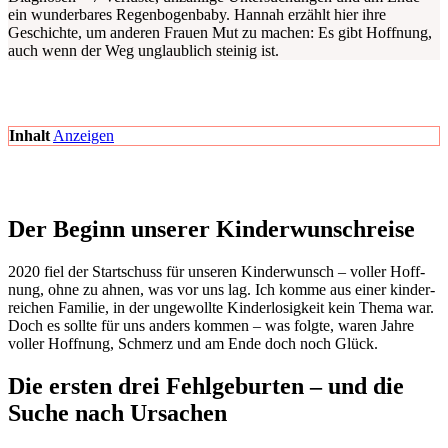
ein wun­der­ba­res Regen­bo­gen­ba­by. Han­nah erzählt hier ihre
Geschich­te, um ande­ren Frau­en Mut zu machen: Es gibt Hoff­nung,
auch wenn der Weg unglaub­lich stei­nig ist.
Inhalt
Anzei­gen
Der Beginn unse­rer Kin­der­wunschrei­se
2020 fiel der Start­schuss für unse­ren Kin­der­wunsch – vol­ler Hoff­
nung, ohne zu ahnen, was vor uns lag. Ich kom­me aus einer kin­der­
rei­chen Fami­lie, in der unge­woll­te Kin­der­lo­sig­keit kein The­ma war.
Doch es soll­te für uns anders kom­men – was folg­te, waren Jah­re
vol­ler Hoff­nung, Schmerz und am Ende doch noch Glück.
Die ers­ten drei Fehl­ge­bur­ten – und die
Suche nach Ursa­chen