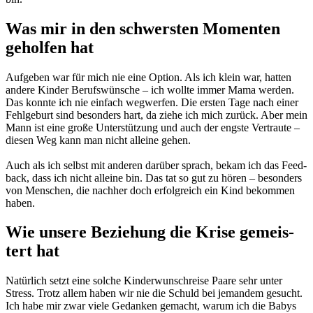
Was mir in den schwers­ten Momen­ten
gehol­fen hat
Auf­ge­ben war für mich nie eine Opti­on. Als ich klein war, hat­ten
ande­re Kin­der Berufs­wün­sche – ich woll­te immer Mama wer­den.
Das konn­te ich nie ein­fach weg­wer­fen. Die ers­ten Tage nach einer
Fehl­ge­burt sind beson­ders hart, da zie­he ich mich zurück. Aber mein
Mann ist eine gro­ße Unter­stüt­zung und auch der engs­te Ver­trau­te –
die­sen Weg kann man nicht allei­ne gehen.
Auch als ich selbst mit ande­ren dar­über sprach, bekam ich das Feed­
back, dass ich nicht allei­ne bin. Das tat so gut zu hören – beson­ders
von Men­schen, die nach­her doch erfolg­reich ein Kind bekom­men
haben.
Wie unse­re Bezie­hung die Kri­se gemeis­
tert hat
Natür­lich setzt eine sol­che Kin­der­wunschrei­se Paa­re sehr unter
Stress. Trotz allem haben wir nie die Schuld bei jeman­dem gesucht.
Ich habe mir zwar vie­le Gedan­ken gemacht, war­um ich die Babys