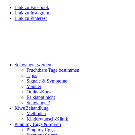
Link zu Facebook
Link zu Instagram
Link zu Pinterest
Schwan­ger wer­den
Frucht­ba­re Tage bestim­men
Tipps
Signa­le & Sym­pto­me
Män­ner
Online-Kur­se
Es klappt nicht
Schwan­ger?
Kiwu­Be­hand­lung
Metho­den
Kin­der­wunsch-Kli­nik
Pimp my Eggs & Sperm
Pimp my Eggs