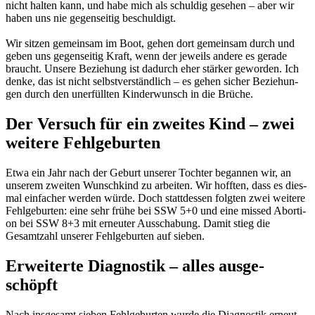
nicht hal­ten kann, und habe mich als schul­dig gese­hen – aber wir
haben uns nie gegen­sei­tig beschul­digt.
Wir sit­zen gemein­sam im Boot, gehen dort gemein­sam durch und
geben uns gegen­sei­tig Kraft, wenn der jeweils ande­re es gera­de
braucht. Unse­re Bezie­hung ist dadurch eher stär­ker gewor­den. Ich
den­ke, das ist nicht selbst­ver­ständ­lich – es gehen sicher Bezie­hun­
gen durch den uner­füll­ten Kin­der­wunsch in die Brü­che.
Der Ver­such für ein zwei­tes Kind – zwei
wei­te­re Fehl­ge­bur­ten
Etwa ein Jahr nach der Geburt unse­rer Toch­ter began­nen wir, an
unse­rem zwei­ten Wunsch­kind zu arbei­ten. Wir hoff­ten, dass es dies­
mal ein­fa­cher wer­den wür­de. Doch statt­des­sen folg­ten zwei wei­te­re
Fehl­ge­bur­ten: eine sehr frü­he bei SSW 5+0 und eine missed Abor­ti­
on bei SSW 8+3 mit erneu­ter Aus­scha­bung. Damit stieg die
Gesamt­zahl unse­rer Fehl­ge­bur­ten auf sie­ben.
Erwei­ter­te Dia­gnos­tik – alles aus­ge­
schöpft
Nach ins­ge­samt sie­ben Fehl­ge­bur­ten wur­de die Dia­gnos­tik erneut