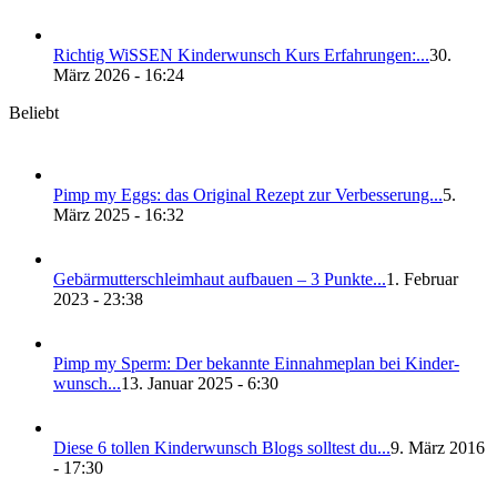
Rich­tig WiS­SEN Kin­der­wunsch Kurs Erfah­run­gen:...
30.
März 2026 - 16:24
Beliebt
Pimp my Eggs: das Ori­gi­nal Rezept zur Ver­bes­se­rung...
5.
März 2025 - 16:32
Gebär­mut­ter­schleim­haut auf­bau­en – 3 Punk­te...
1. Februar
2023 - 23:38
Pimp my Sperm: Der bekann­te Ein­nah­me­plan bei Kin­der­
wunsch...
13. Januar 2025 - 6:30
Die­se 6 tol­len Kin­der­wunsch Blogs soll­test du...
9. März 2016
- 17:30