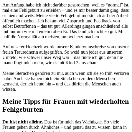
Am Anfang habe ich nicht dar­über gespro­chen, weil es “nor­mal” ist,
mal eine Fehl­ge­burt zu erlei­den – und es mir bes­ser damit ging, dass
es nie­mand weiß. Mei­ne vier­te Fehl­ge­burt muss­te ich auf der Arbeit
öffent­lich machen. Ich bekam viel Zuspruch und Feed­back von
selbst Betrof­fe­nen – das tat gut. Aller­dings gin­gen anschlie­ßend alle
mit mir um wie mit einem rohen Ei. Das fand ich nicht so gut. Mir
half die Nor­ma­li­tät am meis­ten, um wei­ter­zu­ma­chen.
Auf unse­rer Hoch­zeit wur­de unse­re Kin­der­wunschrei­se von unse­rer
frei­en Trau­red­ne­rin auf­ge­grif­fen. So weiß nun jeder aus unse­rem
Umfeld, wie schwer unser Weg war – das fin­de ich gut, denn nie­
mand fragt mich mehr, wie es mit Kind 2 aus­schaut.
Mei­ne Stern­chen gehö­ren zu mir, auch wenn ich sie so früh ver­lo­ren
habe. Auch sie haben mich ein Stück­chen zu dem Men­schen
gemacht, der ich heu­te bin – und das dür­fen die Men­schen auch
wis­sen.
Mei­ne Tipps für Frau­en mit wie­der­hol­ten
Fehl­ge­bur­ten
Du bist nicht allei­ne.
Das ist für mich das Wich­tigs­te. So vie­le
Frau­en gehen durch Ähn­li­ches – und genau das zu wis­sen, kann in