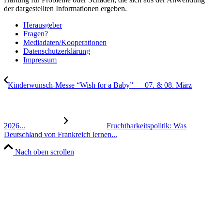
der dargestellten Informationen ergeben.
Her­aus­ge­ber
Fra­gen?
Mediadaten/Kooperationen
Daten­schutz­er­klä­rung
Impres­sum
Kin­der­wunsch-Mes­se “Wish for a Baby” — 07. & 08. März
2026...
Frucht­bar­keits­po­li­tik: Was
Deutsch­land von Frank­reich ler­nen...
Nach oben scrollen