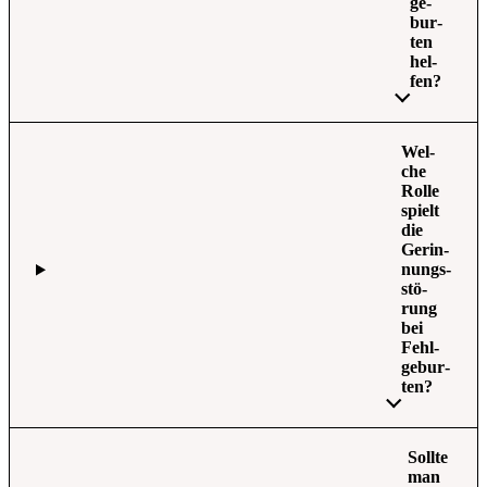
ge­
bur­
ten
hel­
fen?
Wel­
che
Rol­le
spielt
die
Gerin­
nungs­
stö­
rung
bei
Fehl­
ge­bur­
ten?
Soll­te
man