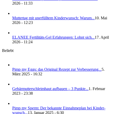
2026 - 11:33
Mut­ter­tag mit uner­füll­tem Kin­der­wunsch: War­um...
10. Mai
2026 - 12:23
ELANEE Fer­ti­li­täts-Gel Erfah­run­gen: Lohnt sich...
17. April
2026 - 11:24
Beliebt
Pimp my Eggs: das Ori­gi­nal Rezept zur Ver­bes­se­rung...
5.
März 2025 - 16:32
Gebär­mut­ter­schleim­haut auf­bau­en – 3 Punk­te...
1. Februar
2023 - 23:38
Pimp my Sperm: Der bekann­te Ein­nah­me­plan bei Kin­der­
wunsch...
13. Januar 2025 - 6:30