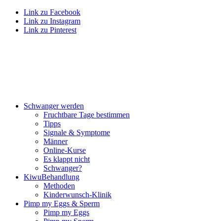
Link zu Facebook
Link zu Instagram
Link zu Pinterest
Schwan­ger wer­den
Frucht­ba­re Tage bestim­men
Tipps
Signa­le & Sym­pto­me
Män­ner
Online-Kur­se
Es klappt nicht
Schwan­ger?
Kiwu­Be­hand­lung
Metho­den
Kin­der­wunsch-Kli­nik
Pimp my Eggs & Sperm
Pimp my Eggs