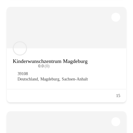
Kin­der­wunsch­zen­trum Mag­de­burg
0.0
(0)
39108
Deutsch­land
,
Mag­de­burg
,
Sach­sen-Anhalt
15