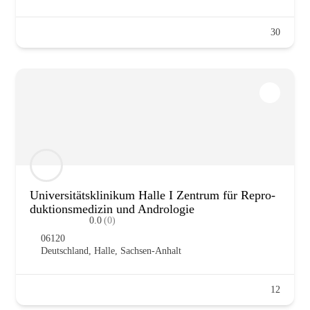
30
Uni­ver­si­täts­kli­ni­kum Hal­le I Zen­trum für Repro­
duk­ti­ons­me­di­zin und Andro­lo­gie
0.0
(0)
06120
Deutsch­land
,
Hal­le
,
Sach­sen-Anhalt
12