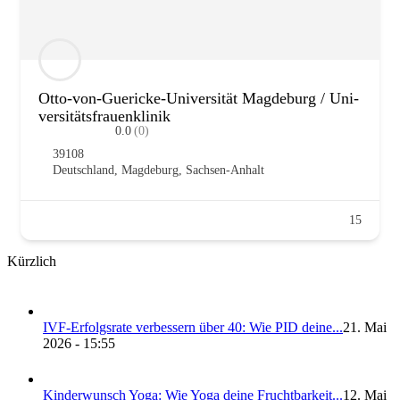
Otto-von-Gue­ri­­cke-Uni­­ver­­­si­­tät Mag­de­burg / Uni­
ver­si­täts­frau­en­kli­nik
0.0
(0)
39108
Deutsch­land
,
Mag­de­burg
,
Sach­sen-Anhalt
15
Kürzlich
IVF-Erfolgs­ra­te ver­bes­sern über 40: Wie PID dei­ne...
21. Mai
2026 - 15:55
Kin­der­wunsch Yoga: Wie Yoga dei­ne Frucht­bar­keit...
12. Mai