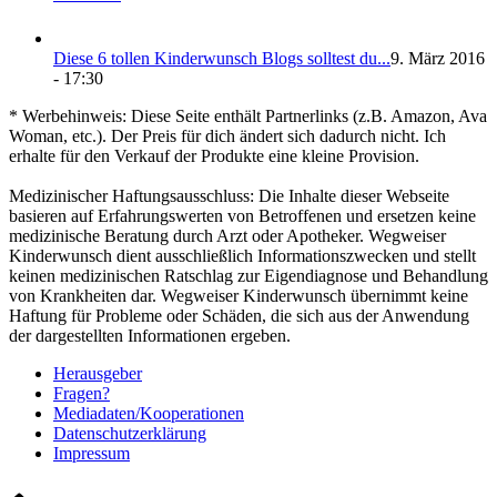
Die­se 6 tol­len Kin­der­wunsch Blogs soll­test du...
9. März 2016
- 17:30
* Werbehinweis: Diese Seite enthält Partnerlinks (z.B. Amazon, Ava
Woman, etc.). Der Preis für dich ändert sich dadurch nicht. Ich
erhalte für den Verkauf der Produkte eine kleine Provision.
Medizinischer Haftungsausschluss: Die Inhalte dieser Webseite
basieren auf Erfahrungswerten von Betroffenen und ersetzen keine
medizinische Beratung durch Arzt oder Apotheker. Wegweiser
Kinderwunsch dient ausschließlich Informationszwecken und stellt
keinen medizinischen Ratschlag zur Eigendiagnose und Behandlung
von Krankheiten dar. Wegweiser Kinderwunsch übernimmt keine
Haftung für Probleme oder Schäden, die sich aus der Anwendung
der dargestellten Informationen ergeben.
Her­aus­ge­ber
Fra­gen?
Mediadaten/Kooperationen
Daten­schutz­er­klä­rung
Impres­sum