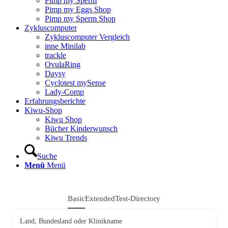
Pimp my Sperm
Pimp my Eggs Shop
Pimp my Sperm Shop
Zyklus­com­pu­ter
Zyklus­com­pu­ter Ver­gleich
inne Mini­lab
track­le
Ovu­la­Ring
Day­sy
Cyclo­test mySen­se
Lady-Comp
Erfah­rungs­be­rich­te
Kiwu-Shop
Kiwu Shop
Bücher Kin­der­wunsch
Kiwu Trends
Suche
Menü
Menü
Basic
Exten­ded
Test-Direc­to­ry
Land, Bun­des­land oder Kli­nik­na­me