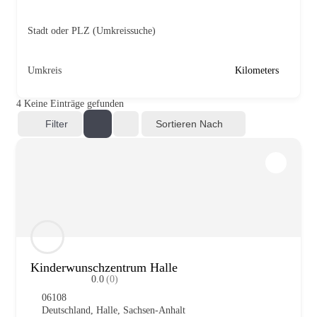
Stadt oder PLZ (Umkreis­su­che)
Umkreis
Kilo­me­ters
4
Kei­ne Ein­trä­ge gefun­den
Sortieren Nach
Filter
Kin­der­wunsch­zen­trum Hal­le
0.0
(0)
06108
Deutsch­land
,
Hal­le
,
Sach­sen-Anhalt