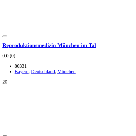
Repro­duk­ti­ons­me­di­zin Mün­chen im Tal
0.0
(0)
80331
Bay­ern
,
Deutsch­land
,
Mün­chen
20