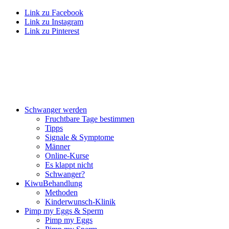
Link zu Facebook
Link zu Instagram
Link zu Pinterest
Schwan­ger wer­den
Frucht­ba­re Tage bestim­men
Tipps
Signa­le & Sym­pto­me
Män­ner
Online-Kur­se
Es klappt nicht
Schwan­ger?
Kiwu­Be­hand­lung
Metho­den
Kin­der­wunsch-Kli­nik
Pimp my Eggs & Sperm
Pimp my Eggs