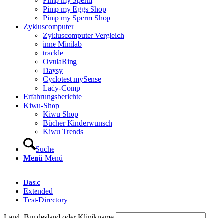
Pimp my Sperm
Pimp my Eggs Shop
Pimp my Sperm Shop
Zyklus­com­pu­ter
Zyklus­com­pu­ter Ver­gleich
inne Mini­lab
track­le
Ovu­la­Ring
Day­sy
Cyclo­test mySen­se
Lady-Comp
Erfah­rungs­be­rich­te
Kiwu-Shop
Kiwu Shop
Bücher Kin­der­wunsch
Kiwu Trends
Suche
Menü
Menü
Basic
Exten­ded
Test-Direc­to­ry
Land, Bun­des­land oder Kli­nik­na­me