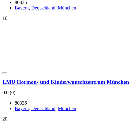
80335
Bay­ern
,
Deutsch­land
,
Mün­chen
16
LMU Hor­­mon- und Kin­der­wunsch­zen­trum Mün­chen
0.0
(0)
80336
Bay­ern
,
Deutsch­land
,
Mün­chen
20