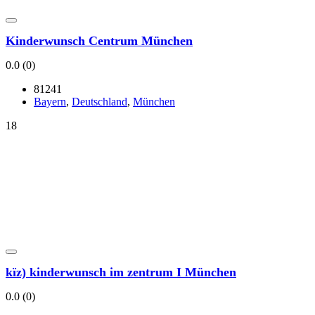
Kin­der­wunsch Cen­trum Mün­chen
0.0
(0)
81241
Bay­ern
,
Deutsch­land
,
Mün­chen
18
kïz) kin­der­wunsch im zen­trum I Mün­chen
0.0
(0)