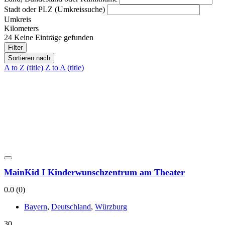
Stadt oder PLZ (Umkreis­su­che)
Umkreis
Kilo­me­ters
24
Kei­ne Ein­trä­ge gefun­den
Filter
Sortieren nach
A to Z (title)
Z to A (title)
Main­Kid I Kin­der­wunsch­zen­trum am Thea­ter
0.0
(0)
Bay­ern
,
Deutsch­land
,
Würz­burg
30