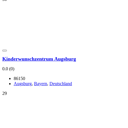
Kin­der­wunsch­zen­trum Augs­burg
0.0
(0)
86150
Augs­burg
,
Bay­ern
,
Deutsch­land
29