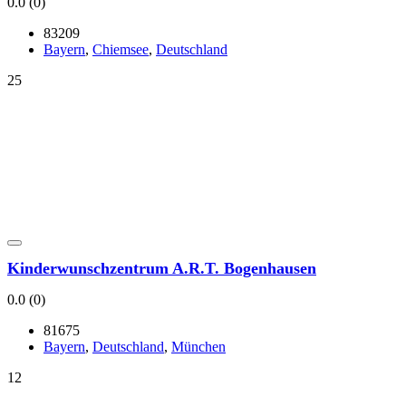
0.0
(0)
83209
Bay­ern
,
Chiem­see
,
Deutsch­land
25
Kin­der­wunsch­zen­trum A.R.T. Bogen­hau­sen
0.0
(0)
81675
Bay­ern
,
Deutsch­land
,
Mün­chen
12