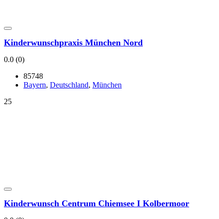
Kin­der­wunsch­pra­xis Mün­chen Nord
0.0
(0)
85748
Bay­ern
,
Deutsch­land
,
Mün­chen
25
Kin­der­wunsch Cen­trum Chiem­see I Kol­ber­moor