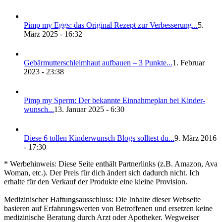
Pimp my Eggs: das Ori­gi­nal Rezept zur Ver­bes­se­rung...
5.
März 2025 - 16:32
Gebär­mut­ter­schleim­haut auf­bau­en – 3 Punk­te...
1. Februar
2023 - 23:38
Pimp my Sperm: Der bekann­te Ein­nah­me­plan bei Kin­der­
wunsch...
13. Januar 2025 - 6:30
Die­se 6 tol­len Kin­der­wunsch Blogs soll­test du...
9. März 2016
- 17:30
* Werbehinweis: Diese Seite enthält Partnerlinks (z.B. Amazon, Ava
Woman, etc.). Der Preis für dich ändert sich dadurch nicht. Ich
erhalte für den Verkauf der Produkte eine kleine Provision.
Medizinischer Haftungsausschluss: Die Inhalte dieser Webseite
basieren auf Erfahrungswerten von Betroffenen und ersetzen keine
medizinische Beratung durch Arzt oder Apotheker. Wegweiser