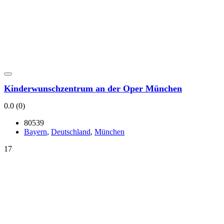
Kin­der­wunsch­zen­trum an der Oper Mün­chen
0.0
(0)
80539
Bay­ern
,
Deutsch­land
,
Mün­chen
17