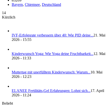
83209
Bay­ern
,
Chiem­see
,
Deutsch­land
14
Kürzlich
IVF-Erfolgs­ra­te ver­bes­sern über 40: Wie PID dei­ne...
21. Mai
2026 - 15:55
Kin­der­wunsch Yoga: Wie Yoga dei­ne Frucht­bar­keit...
12. Mai
2026 - 11:33
Mut­ter­tag mit uner­füll­tem Kin­der­wunsch: War­um...
10. Mai
2026 - 12:23
ELANEE Fer­ti­li­täts-Gel Erfah­run­gen: Lohnt sich...
17. April
2026 - 11:24
Beliebt