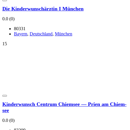
Die Kin­der­wunsch­ärz­tin I Mün­chen
0.0
(0)
80331
Bay­ern
,
Deutsch­land
,
Mün­chen
15
Kin­der­wunsch Cen­trum Chiem­see — Prien am Chiem­
see
0.0
(0)