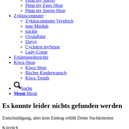
Pimp my Sperm
Pimp my Eggs Shop
Pimp my Sperm Shop
Zyklus­com­pu­ter
Zyklus­com­pu­ter Ver­gleich
inne Mini­lab
track­le
Ovu­la­Ring
Day­sy
Cyclo­test mySen­se
Lady-Comp
Erfah­rungs­be­rich­te
Kiwu-Shop
Kiwu Shop
Bücher Kin­der­wunsch
Kiwu Trends
Suche
Menü
Menü
Es konnte leider nichts gefunden werden
Entschuldigung, aber kein Eintrag erfüllt Deine Suchkriterien
Kürzlich