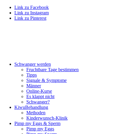
Link zu Facebook
Link zu Instagram
Link zu Pinterest
Schwan­ger wer­den
Frucht­ba­re Tage bestim­men
Tipps
Signa­le & Sym­pto­me
Män­ner
Online-Kur­se
Es klappt nicht
Schwan­ger?
Kiwu­Be­hand­lung
Metho­den
Kin­der­wunsch-Kli­nik
Pimp my Eggs & Sperm
Pimp my Eggs