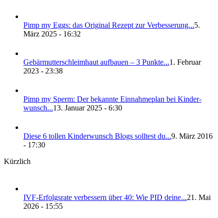
Pimp my Eggs: das Ori­gi­nal Rezept zur Ver­bes­se­rung...
5.
März 2025 - 16:32
Gebär­mut­ter­schleim­haut auf­bau­en – 3 Punk­te...
1. Februar
2023 - 23:38
Pimp my Sperm: Der bekann­te Ein­nah­me­plan bei Kin­der­
wunsch...
13. Januar 2025 - 6:30
Die­se 6 tol­len Kin­der­wunsch Blogs soll­test du...
9. März 2016
- 17:30
Kürzlich
IVF-Erfolgs­ra­te ver­bes­sern über 40: Wie PID dei­ne...
21. Mai
2026 - 15:55