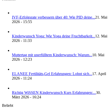
IVF-Erfolgs­ra­te ver­bes­sern über 40: Wie PID dei­ne...
21. Mai
2026 - 15:55
Kin­der­wunsch Yoga: Wie Yoga dei­ne Frucht­bar­keit...
12. Mai
2026 - 11:33
Mut­ter­tag mit uner­füll­tem Kin­der­wunsch: War­um...
10. Mai
2026 - 12:23
ELANEE Fer­ti­li­täts-Gel Erfah­run­gen: Lohnt sich...
17. April
2026 - 11:24
Rich­tig WiS­SEN Kin­der­wunsch Kurs Erfah­run­gen:...
30.
März 2026 - 16:24
Beliebt