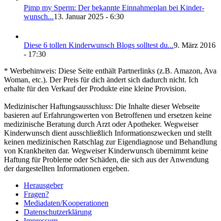
Pimp my Sperm: Der bekann­te Ein­nah­me­plan bei Kin­der­
wunsch...
13. Januar 2025 - 6:30
Die­se 6 tol­len Kin­der­wunsch Blogs soll­test du...
9. März 2016
- 17:30
* Werbehinweis: Diese Seite enthält Partnerlinks (z.B. Amazon, Ava
Woman, etc.). Der Preis für dich ändert sich dadurch nicht. Ich
erhalte für den Verkauf der Produkte eine kleine Provision.
Medizinischer Haftungsausschluss: Die Inhalte dieser Webseite
basieren auf Erfahrungswerten von Betroffenen und ersetzen keine
medizinische Beratung durch Arzt oder Apotheker. Wegweiser
Kinderwunsch dient ausschließlich Informationszwecken und stellt
keinen medizinischen Ratschlag zur Eigendiagnose und Behandlung
von Krankheiten dar. Wegweiser Kinderwunsch übernimmt keine
Haftung für Probleme oder Schäden, die sich aus der Anwendung
der dargestellten Informationen ergeben.
Her­aus­ge­ber
Fra­gen?
Mediadaten/Kooperationen
Daten­schutz­er­klä­rung
Impres­sum