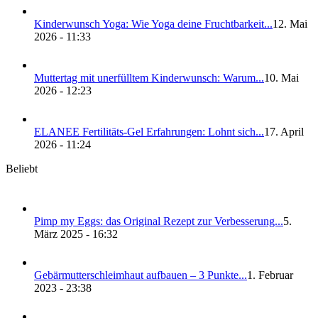
Kin­der­wunsch Yoga: Wie Yoga dei­ne Frucht­bar­keit...
12. Mai
2026 - 11:33
Mut­ter­tag mit uner­füll­tem Kin­der­wunsch: War­um...
10. Mai
2026 - 12:23
ELANEE Fer­ti­li­täts-Gel Erfah­run­gen: Lohnt sich...
17. April
2026 - 11:24
Beliebt
Pimp my Eggs: das Ori­gi­nal Rezept zur Ver­bes­se­rung...
5.
März 2025 - 16:32
Gebär­mut­ter­schleim­haut auf­bau­en – 3 Punk­te...
1. Februar
2023 - 23:38