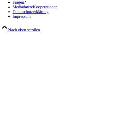
Fra­gen?
Mediadaten/Kooperationen
Daten­schutz­er­klä­rung
Impres­sum
Nach oben scrollen