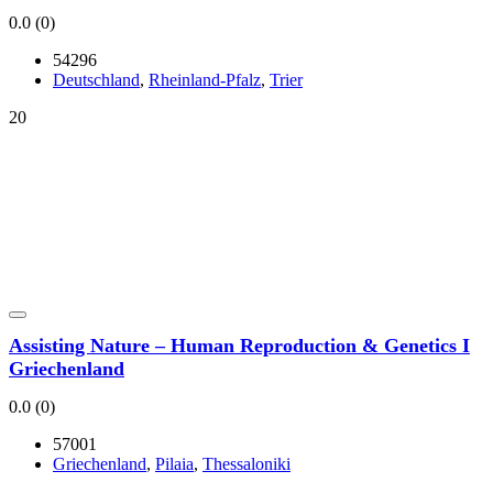
0.0
(0)
54296
Deutsch­land
,
Rhein­land-Pfalz
,
Trier
20
Assis­ting Natu­re – Human Repro­duc­tion & Gene­tics I
Grie­chen­land
0.0
(0)
57001
Grie­chen­land
,
Pila­ia
,
Thes­sa­lo­ni­ki