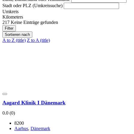
Stadt oder PLZ (Umkreis­su­che)
Umkreis
Kilo­me­ters
217
Kei­ne Ein­trä­ge gefun­den
Filter
Sortieren nach
A to Z (title)
Z to A (title)
Aagard Kli­nik I Däne­mark
0.0
(0)
8200
Aar­hus
,
Däne­mark