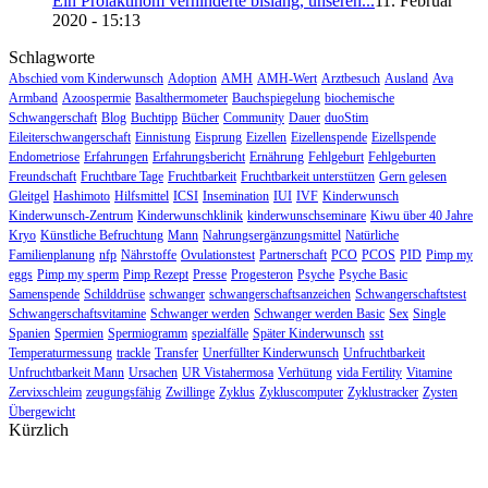
Ein Pro­lak­ti­nom ver­hin­der­te bis­lang, unse­ren...
11. Februar
2020 - 15:13
Schlagworte
Abschied vom Kinderwunsch
Adoption
AMH
AMH-Wert
Arztbesuch
Ausland
Ava
Armband
Azoospermie
Basalthermometer
Bauchspiegelung
biochemische
Schwangerschaft
Blog
Buchtipp
Bücher
Community
Dauer
duoStim
Eileiterschwangerschaft
Einnistung
Eisprung
Eizellen
Eizellenspende
Eizellspende
Endometriose
Erfahrungen
Erfahrungsbericht
Ernährung
Fehlgeburt
Fehlgeburten
Freundschaft
Fruchtbare Tage
Fruchtbarkeit
Fruchtbarkeit unterstützen
Gern gelesen
Gleitgel
Hashimoto
Hilfsmittel
ICSI
Insemination
IUI
IVF
Kinderwunsch
Kinderwunsch-Zentrum
Kinderwunschklinik
kinderwunschseminare
Kiwu über 40 Jahre
Kryo
Künstliche Befruchtung
Mann
Nahrungsergänzungsmittel
Natürliche
Familienplanung
nfp
Nährstoffe
Ovulationstest
Partnerschaft
PCO
PCOS
PID
Pimp my
eggs
Pimp my sperm
Pimp Rezept
Presse
Progesteron
Psyche
Psyche Basic
Samenspende
Schilddrüse
schwanger
schwangerschaftsanzeichen
Schwangerschaftstest
Schwangerschaftsvitamine
Schwanger werden
Schwanger werden Basic
Sex
Single
Spanien
Spermien
Spermiogramm
spezialfälle
Später Kinderwunsch
sst
Temperaturmessung
trackle
Transfer
Unerfüllter Kinderwunsch
Unfruchtbarkeit
Unfruchtbarkeit Mann
Ursachen
UR Vistahermosa
Verhütung
vida Fertility
Vitamine
Zervixschleim
zeugungsfähig
Zwillinge
Zyklus
Zykluscomputer
Zyklustracker
Zysten
Übergewicht
Kürzlich