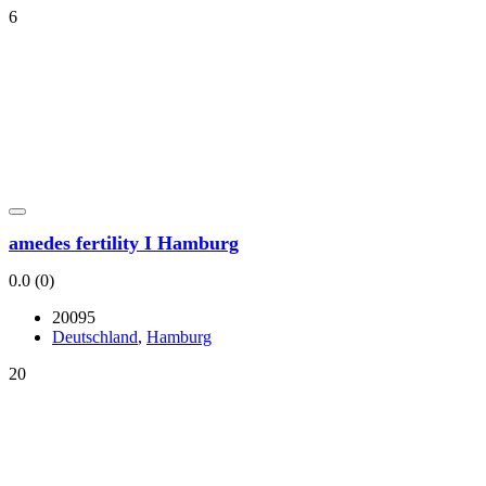
6
ame­des fer­ti­li­ty I Ham­burg
0.0
(0)
20095
Deutsch­land
,
Ham­burg
20