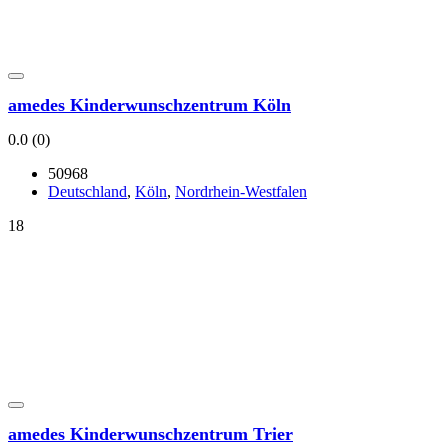
ame­des Kin­der­wunsch­zen­trum Köln
0.0
(0)
50968
Deutsch­land
,
Köln
,
Nord­rhein-West­fa­len
18
ame­des Kin­der­wunsch­zen­trum Trier