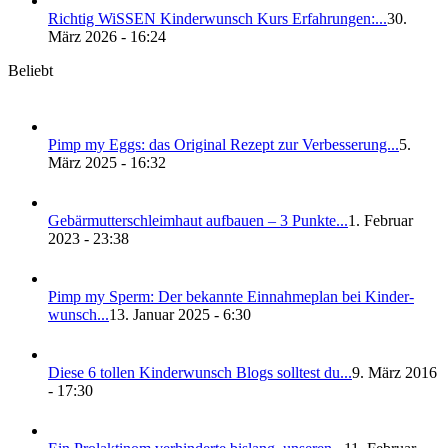
Rich­tig WiS­SEN Kin­der­wunsch Kurs Erfah­run­gen:...
30.
März 2026 - 16:24
Beliebt
Pimp my Eggs: das Ori­gi­nal Rezept zur Ver­bes­se­rung...
5.
März 2025 - 16:32
Gebär­mut­ter­schleim­haut auf­bau­en – 3 Punk­te...
1. Februar
2023 - 23:38
Pimp my Sperm: Der bekann­te Ein­nah­me­plan bei Kin­der­
wunsch...
13. Januar 2025 - 6:30
Die­se 6 tol­len Kin­der­wunsch Blogs soll­test du...
9. März 2016
- 17:30