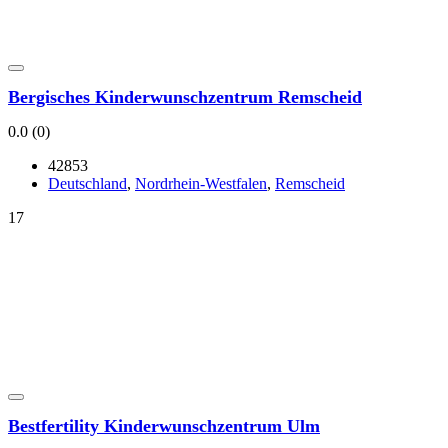
Ber­gi­sches Kin­der­wunsch­zen­trum Rem­scheid
0.0
(0)
42853
Deutsch­land
,
Nord­rhein-West­fa­len
,
Rem­scheid
17
Best­fer­ti­li­ty Kin­der­wunsch­zen­trum Ulm