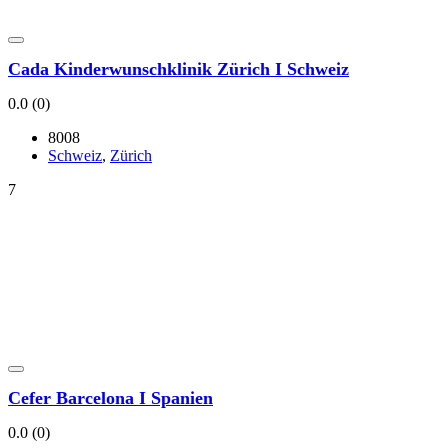
Cada Kin­der­wunsch­kli­nik Zürich I Schweiz
0.0
(0)
8008
Schweiz
,
Zürich
7
Cefer Bar­ce­lo­na I Spa­ni­en
0.0
(0)