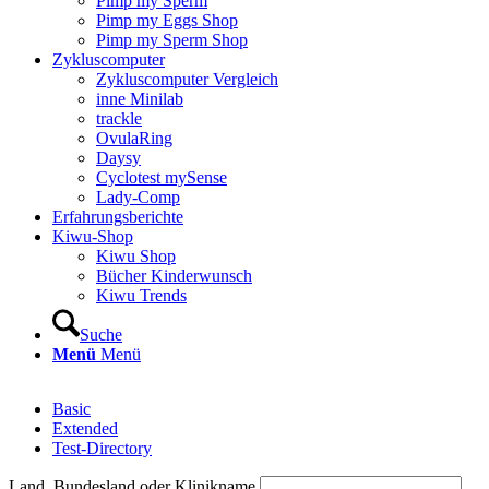
Pimp my Sperm
Pimp my Eggs Shop
Pimp my Sperm Shop
Zyklus­com­pu­ter
Zyklus­com­pu­ter Ver­gleich
inne Mini­lab
track­le
Ovu­la­Ring
Day­sy
Cyclo­test mySen­se
Lady-Comp
Erfah­rungs­be­rich­te
Kiwu-Shop
Kiwu Shop
Bücher Kin­der­wunsch
Kiwu Trends
Suche
Menü
Menü
Basic
Exten­ded
Test-Direc­to­ry
Land, Bun­des­land oder Kli­nik­na­me