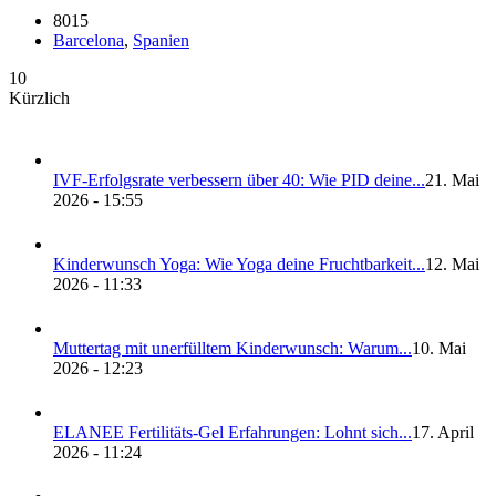
8015
Bar­ce­lo­na
,
Spa­ni­en
10
Kürzlich
IVF-Erfolgs­ra­te ver­bes­sern über 40: Wie PID dei­ne...
21. Mai
2026 - 15:55
Kin­der­wunsch Yoga: Wie Yoga dei­ne Frucht­bar­keit...
12. Mai
2026 - 11:33
Mut­ter­tag mit uner­füll­tem Kin­der­wunsch: War­um...
10. Mai
2026 - 12:23
ELANEE Fer­ti­li­täts-Gel Erfah­run­gen: Lohnt sich...
17. April
2026 - 11:24