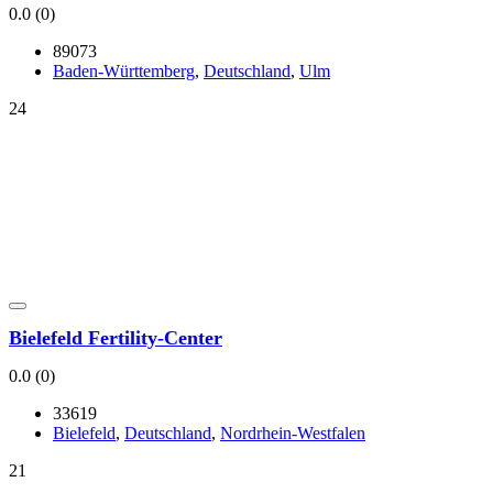
0.0
(0)
89073
Baden-Würt­tem­berg
,
Deutsch­land
,
Ulm
24
Bie­le­feld Fer­­ti­­li­­ty-Cen­­­ter
0.0
(0)
33619
Bie­le­feld
,
Deutsch­land
,
Nord­rhein-West­fa­len
21