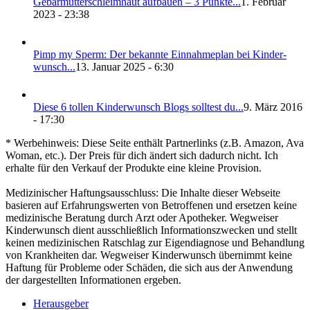
Gebär­mut­ter­schleim­haut auf­bau­en – 3 Punk­te...
1. Februar
2023 - 23:38
Pimp my Sperm: Der bekann­te Ein­nah­me­plan bei Kin­der­
wunsch...
13. Januar 2025 - 6:30
Die­se 6 tol­len Kin­der­wunsch Blogs soll­test du...
9. März 2016
- 17:30
* Werbehinweis: Diese Seite enthält Partnerlinks (z.B. Amazon, Ava
Woman, etc.). Der Preis für dich ändert sich dadurch nicht. Ich
erhalte für den Verkauf der Produkte eine kleine Provision.
Medizinischer Haftungsausschluss: Die Inhalte dieser Webseite
basieren auf Erfahrungswerten von Betroffenen und ersetzen keine
medizinische Beratung durch Arzt oder Apotheker. Wegweiser
Kinderwunsch dient ausschließlich Informationszwecken und stellt
keinen medizinischen Ratschlag zur Eigendiagnose und Behandlung
von Krankheiten dar. Wegweiser Kinderwunsch übernimmt keine
Haftung für Probleme oder Schäden, die sich aus der Anwendung
der dargestellten Informationen ergeben.
Her­aus­ge­ber