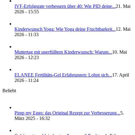
IVF-Erfolgs­ra­te ver­bes­sern über 40: Wie PID dei­ne...
21. Mai
2026 - 15:55
Kin­der­wunsch Yoga: Wie Yoga dei­ne Frucht­bar­keit...
12. Mai
2026 - 11:33
Mut­ter­tag mit uner­füll­tem Kin­der­wunsch: War­um...
10. Mai
2026 - 12:23
ELANEE Fer­ti­li­täts-Gel Erfah­run­gen: Lohnt sich...
17. April
2026 - 11:24
Beliebt
Pimp my Eggs: das Ori­gi­nal Rezept zur Ver­bes­se­rung...
5.
März 2025 - 16:32