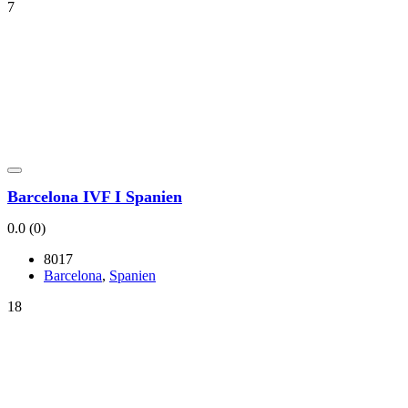
7
Bar­ce­lo­na IVF I Spa­ni­en
0.0
(0)
8017
Bar­ce­lo­na
,
Spa­ni­en
18