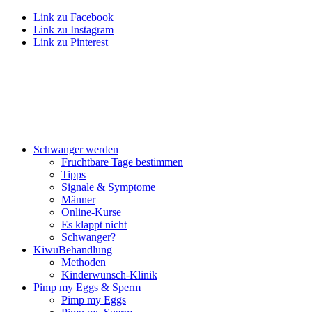
Link zu Facebook
Link zu Instagram
Link zu Pinterest
Schwan­ger wer­den
Frucht­ba­re Tage bestim­men
Tipps
Signa­le & Sym­pto­me
Män­ner
Online-Kur­se
Es klappt nicht
Schwan­ger?
Kiwu­Be­hand­lung
Metho­den
Kin­der­wunsch-Kli­nik
Pimp my Eggs & Sperm
Pimp my Eggs