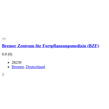
Bre­mer Zen­trum für Fort­pflan­zungs­me­di­zin (BZF)
0.0
(0)
28239
Bre­men
,
Deutsch­land
7